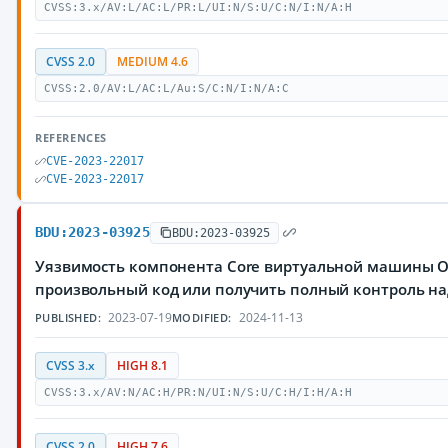
CVSS:3.x/AV:L/AC:L/PR:L/UI:N/S:U/C:N/I:N/A:H
CVSS 2.0
MEDIUM 4.6
CVSS:2.0/AV:L/AC:L/Au:S/C:N/I:N/A:C
REFERENCES
CVE-2023-22017
CVE-2023-22017
BDU:2023-03925
BDU:2023-03925
Уязвимость компонента Core виртуальной машины Or
произвольный код или получить полный контроль н
2023-07-19
2024-11-13
PUBLISHED:
MODIFIED:
CVSS 3.x
HIGH 8.1
CVSS:3.x/AV:N/AC:H/PR:N/UI:N/S:U/C:H/I:H/A:H
CVSS 2.0
HIGH 7.6