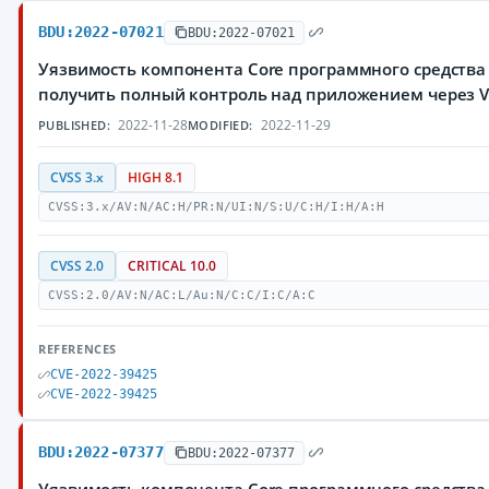
BDU:2022-07021
BDU:2022-07021
Уязвимость компонента Core программного средства
получить полный контроль над приложением через 
2022-11-28
2022-11-29
PUBLISHED:
MODIFIED:
CVSS 3.x
HIGH 8.1
CVSS:3.x/AV:N/AC:H/PR:N/UI:N/S:U/C:H/I:H/A:H
CVSS 2.0
CRITICAL 10.0
CVSS:2.0/AV:N/AC:L/Au:N/C:C/I:C/A:C
REFERENCES
CVE-2022-39425
CVE-2022-39425
BDU:2022-07377
BDU:2022-07377