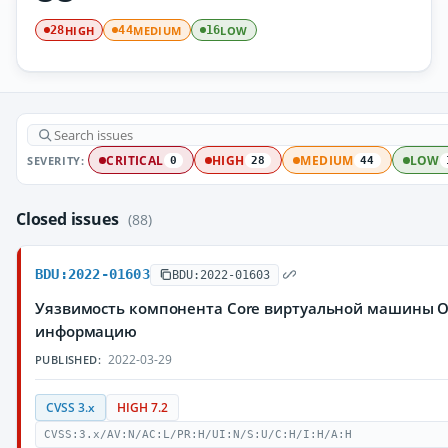
HIGH
MEDIUM
LOW
28
44
16
SEVERITY:
CRITICAL
HIGH
MEDIUM
LOW
0
28
44
Closed issues
(88)
BDU:2022-01603
BDU:2022-01603
Уязвимость компонента Core виртуальной машины O
информацию
2022-03-29
PUBLISHED:
CVSS 3.x
HIGH 7.2
CVSS:3.x/AV:N/AC:L/PR:H/UI:N/S:U/C:H/I:H/A:H