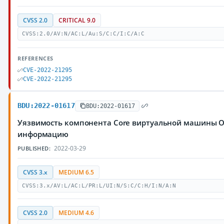
CVSS 2.0
CRITICAL 9.0
CVSS:2.0/AV:N/AC:L/Au:S/C:C/I:C/A:C
REFERENCES
CVE-2022-21295
CVE-2022-21295
BDU:2022-01617
BDU:2022-01617
Уязвимость компонента Core виртуальной машины O
информацию
2022-03-29
PUBLISHED:
CVSS 3.x
MEDIUM 6.5
CVSS:3.x/AV:L/AC:L/PR:L/UI:N/S:C/C:H/I:N/A:N
CVSS 2.0
MEDIUM 4.6