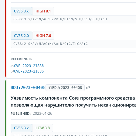
CVSS 3.x
HIGH 8.1
CVSS:3.x/AV:N/AC:H/PR:N/UI:N/S:U/C:H/I:H/A:H
CVSS 2.0
HIGH 7.6
CVSS:2.0/AV:N/AC:H/Au:N/C:C/I:C/A:C
REFERENCES
CVE-2023-21886
CVE-2023-21886
BDU:2023-00408
BDU:2023-00408
Уязвимость компонента Core программного средства 
позволяющая нарушителю получить несанкциониро
2023-01-26
PUBLISHED:
CVSS 3.x
LOW 3.8