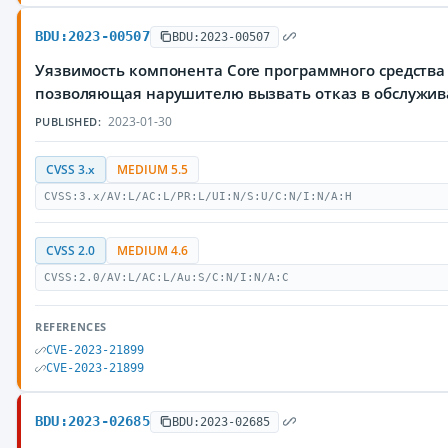
BDU:2023-00507
BDU:2023-00507
Уязвимость компонента Core программного средства 
позволяющая нарушителю вызвать отказ в обслужи
2023-01-30
PUBLISHED:
CVSS 3.x
MEDIUM 5.5
CVSS:3.x/AV:L/AC:L/PR:L/UI:N/S:U/C:N/I:N/A:H
CVSS 2.0
MEDIUM 4.6
CVSS:2.0/AV:L/AC:L/Au:S/C:N/I:N/A:C
REFERENCES
CVE-2023-21899
CVE-2023-21899
BDU:2023-02685
BDU:2023-02685