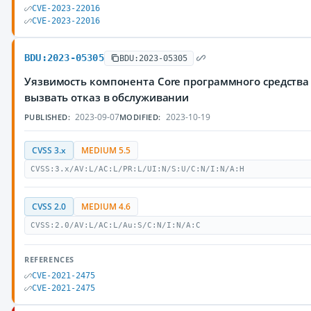
CVE-2023-22016
CVE-2023-22016
BDU:2023-05305
BDU:2023-05305
Уязвимость компонента Core программного средства
вызвать отказ в обслуживании
2023-09-07
2023-10-19
PUBLISHED:
MODIFIED:
CVSS 3.x
MEDIUM 5.5
CVSS:3.x/AV:L/AC:L/PR:L/UI:N/S:U/C:N/I:N/A:H
CVSS 2.0
MEDIUM 4.6
CVSS:2.0/AV:L/AC:L/Au:S/C:N/I:N/A:C
REFERENCES
CVE-2021-2475
CVE-2021-2475