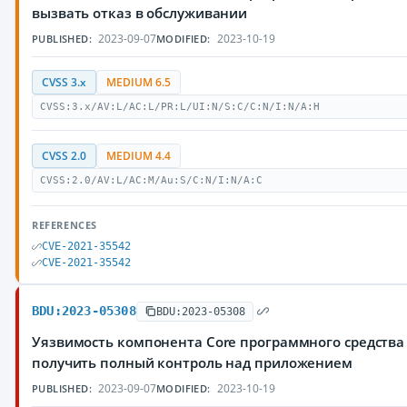
вызвать отказ в обслуживании
2023-09-07
2023-10-19
PUBLISHED:
MODIFIED:
CVSS 3.x
MEDIUM 6.5
CVSS:3.x/AV:L/AC:L/PR:L/UI:N/S:C/C:N/I:N/A:H
CVSS 2.0
MEDIUM 4.4
CVSS:2.0/AV:L/AC:M/Au:S/C:N/I:N/A:C
REFERENCES
CVE-2021-35542
CVE-2021-35542
BDU:2023-05308
BDU:2023-05308
Уязвимость компонента Core программного средства
получить полный контроль над приложением
2023-09-07
2023-10-19
PUBLISHED:
MODIFIED: