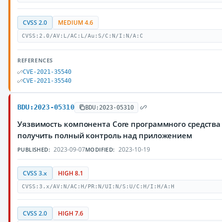
CVSS 2.0
MEDIUM 4.6
CVSS:2.0/AV:L/AC:L/Au:S/C:N/I:N/A:C
REFERENCES
CVE-2021-35540
CVE-2021-35540
BDU:2023-05310
BDU:2023-05310
Уязвимость компонента Core программного средства
получить полный контроль над приложением
2023-09-07
2023-10-19
PUBLISHED:
MODIFIED:
CVSS 3.x
HIGH 8.1
CVSS:3.x/AV:N/AC:H/PR:N/UI:N/S:U/C:H/I:H/A:H
CVSS 2.0
HIGH 7.6