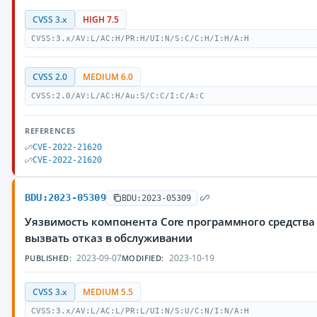
CVSS 3.x
HIGH 7.5
CVSS:3.x/AV:L/AC:H/PR:H/UI:N/S:C/C:H/I:H/A:H
CVSS 2.0
MEDIUM 6.0
CVSS:2.0/AV:L/AC:H/Au:S/C:C/I:C/A:C
REFERENCES
CVE-2022-21620
CVE-2022-21620
BDU:2023-05309
BDU:2023-05309
Уязвимость компонента Core программного средства
вызвать отказ в обслуживании
2023-09-07
2023-10-19
PUBLISHED:
MODIFIED:
CVSS 3.x
MEDIUM 5.5
CVSS:3.x/AV:L/AC:L/PR:L/UI:N/S:U/C:N/I:N/A:H