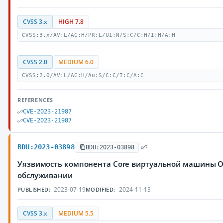
CVSS 3.x
HIGH 7.8
CVSS:3.x/AV:L/AC:H/PR:L/UI:N/S:C/C:H/I:H/A:H
CVSS 2.0
MEDIUM 6.0
CVSS:2.0/AV:L/AC:H/Au:S/C:C/I:C/A:C
REFERENCES
CVE-2023-21987
CVE-2023-21987
BDU:2023-03898
BDU:2023-03898
Уязвимость компонента Core виртуальной машины Or
обслуживании
2023-07-19
2024-11-13
PUBLISHED:
MODIFIED:
CVSS 3.x
MEDIUM 5.5