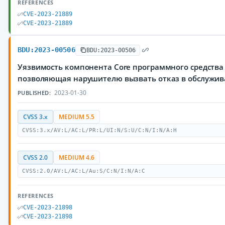
REFERENCES
CVE-2023-21889
CVE-2023-21889
BDU:2023-00506
BDU:2023-00506
Уязвимость компонента Core программного средства 
позволяющая нарушителю вызвать отказ в обслужи
2023-01-30
PUBLISHED:
CVSS 3.x
MEDIUM 5.5
CVSS:3.x/AV:L/AC:L/PR:L/UI:N/S:U/C:N/I:N/A:H
CVSS 2.0
MEDIUM 4.6
CVSS:2.0/AV:L/AC:L/Au:S/C:N/I:N/A:C
REFERENCES
CVE-2023-21898
CVE-2023-21898