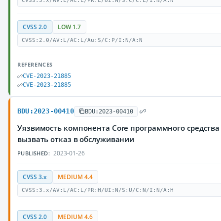
CVSS:3.x/AV:L/AC:L/PR:L/UI:N/S:C/C:L/I:N/A:N
CVSS 2.0
LOW 1.7
CVSS:2.0/AV:L/AC:L/Au:S/C:P/I:N/A:N
REFERENCES
CVE-2023-21885
CVE-2023-21885
BDU:2023-00410
BDU:2023-00410
Уязвимость компонента Core программного средства
вызвать отказ в обслуживании
2023-01-26
PUBLISHED:
CVSS 3.x
MEDIUM 4.4
CVSS:3.x/AV:L/AC:L/PR:H/UI:N/S:U/C:N/I:N/A:H
CVSS 2.0
MEDIUM 4.6