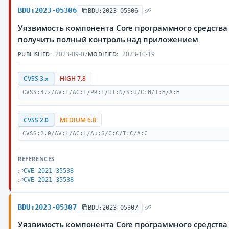
BDU:2023-05306
BDU:2023-05306
Уязвимость компонента Core программного средства
получить полный контроль над приложением
2023-09-07
2023-10-19
PUBLISHED:
MODIFIED:
CVSS 3.x
HIGH 7.8
CVSS:3.x/AV:L/AC:L/PR:L/UI:N/S:U/C:H/I:H/A:H
CVSS 2.0
MEDIUM 6.8
CVSS:2.0/AV:L/AC:L/Au:S/C:C/I:C/A:C
REFERENCES
CVE-2021-35538
CVE-2021-35538
BDU:2023-05307
BDU:2023-05307
Уязвимость компонента Core программного средства