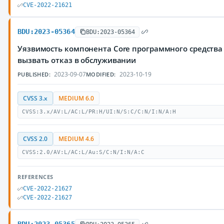
CVE-2022-21621
BDU:2023-05364
BDU:2023-05364
Уязвимость компонента Core программного средства
вызвать отказ в обслуживании
2023-09-07
2023-10-19
PUBLISHED:
MODIFIED:
CVSS 3.x
MEDIUM 6.0
CVSS:3.x/AV:L/AC:L/PR:H/UI:N/S:C/C:N/I:N/A:H
CVSS 2.0
MEDIUM 4.6
CVSS:2.0/AV:L/AC:L/Au:S/C:N/I:N/A:C
REFERENCES
CVE-2022-21627
CVE-2022-21627