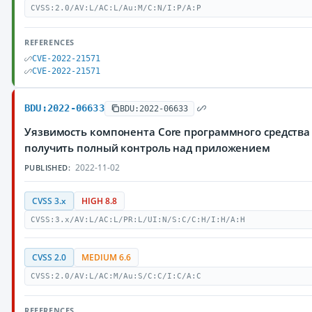
CVSS:2.0/AV:L/AC:L/Au:M/C:N/I:P/A:P
REFERENCES
CVE-2022-21571
CVE-2022-21571
BDU:2022-06633
BDU:2022-06633
Уязвимость компонента Core программного средства
получить полный контроль над приложением
2022-11-02
PUBLISHED:
CVSS 3.x
HIGH 8.8
CVSS:3.x/AV:L/AC:L/PR:L/UI:N/S:C/C:H/I:H/A:H
CVSS 2.0
MEDIUM 6.6
CVSS:2.0/AV:L/AC:M/Au:S/C:C/I:C/A:C
REFERENCES