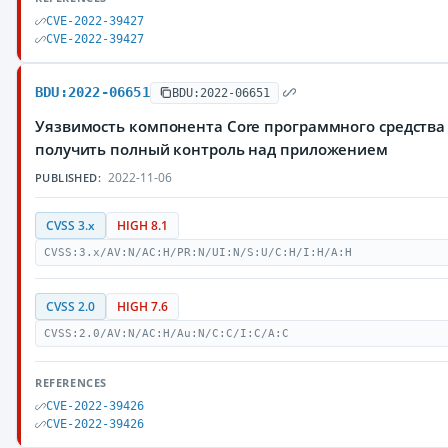
CVE-2022-39427
CVE-2022-39427
BDU:2022-06651
BDU:2022-06651
Уязвимость компонента Core программного средства
получить полный контроль над приложением
2022-11-06
PUBLISHED:
CVSS 3.x
HIGH 8.1
CVSS:3.x/AV:N/AC:H/PR:N/UI:N/S:U/C:H/I:H/A:H
CVSS 2.0
HIGH 7.6
CVSS:2.0/AV:N/AC:H/Au:N/C:C/I:C/A:C
REFERENCES
CVE-2022-39426
CVE-2022-39426