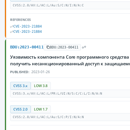
CVSS:2.0/AV:L/AC:L/Au:S/C:N/I:N/A:C
REFERENCES
CVE-2023-21884
CVE-2023-21884
BDU:2023-00411
BDU:2023-00411
Уязвимость компонента Core программного средства
получить несанкционированный доступ к защищае
2023-01-26
PUBLISHED:
CVSS 3.x
LOW 3.8
CVSS:3.x/AV:L/AC:L/PR:L/UI:N/S:C/C:L/I:N/A:N
CVSS 2.0
LOW 1.7
CVSS:2.0/AV:L/AC:L/Au:S/C:P/I:N/A:N