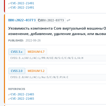
CVE-2022-21491
CVE-2022-21491
BDU:2022-03773
BDU:2022-03773
Уязвимость компонента Core виртуальной машины Or
изменение, добавление, удаление данных, или вызва
2022-06-26
PUBLISHED:
CVSS 3.x
MEDIUM 6.7
CVSS:3.x/AV:L/AC:L/PR:H/UI:N/S:C/C:N/I:L/A:H
CVSS 2.0
MEDIUM 5.2
CVSS:2.0/AV:L/AC:L/Au:S/C:N/I:P/A:C
REFERENCES
CVE-2022-21465
CVE-2022-21465