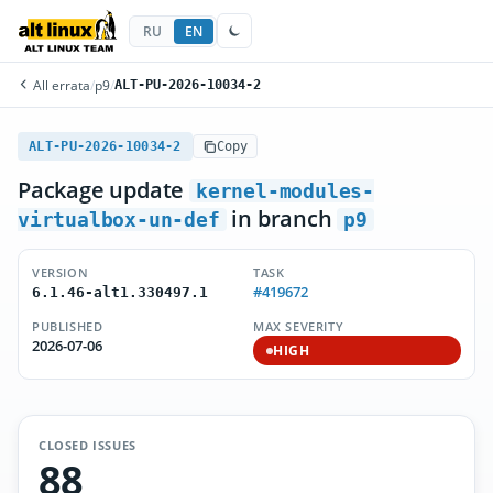
RU
EN
All errata
/
p9
/
ALT-PU-2026-10034-2
ALT-PU-2026-10034-2
Copy
Package update
kernel-modules-
in branch
virtualbox-un-def
p9
VERSION
TASK
#419672
6.1.46-alt1.330497.1
PUBLISHED
MAX SEVERITY
2026-07-06
HIGH
CLOSED ISSUES
88