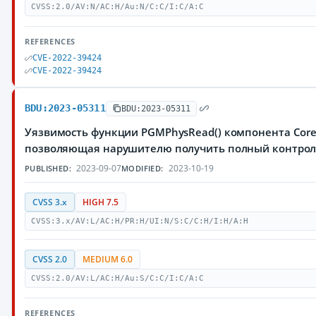
CVSS:2.0/AV:N/AC:H/Au:N/C:C/I:C/A:C
REFERENCES
CVE-2022-39424
CVE-2022-39424
BDU:2023-05311
BDU:2023-05311
Уязвимость функции PGMPhysRead() компонента Core 
позволяющая нарушителю получить полный контро
2023-09-07
2023-10-19
PUBLISHED:
MODIFIED:
CVSS 3.x
HIGH 7.5
CVSS:3.x/AV:L/AC:H/PR:H/UI:N/S:C/C:H/I:H/A:H
CVSS 2.0
MEDIUM 6.0
CVSS:2.0/AV:L/AC:H/Au:S/C:C/I:C/A:C
REFERENCES