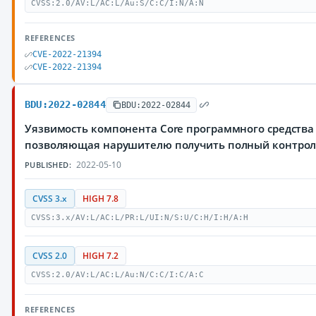
CVSS:2.0/AV:L/AC:L/Au:S/C:C/I:N/A:N
REFERENCES
CVE-2022-21394
CVE-2022-21394
BDU:2022-02844
BDU:2022-02844
Уязвимость компонента Core программного средства 
позволяющая нарушителю получить полный контро
2022-05-10
PUBLISHED:
CVSS 3.x
HIGH 7.8
CVSS:3.x/AV:L/AC:L/PR:L/UI:N/S:U/C:H/I:H/A:H
CVSS 2.0
HIGH 7.2
CVSS:2.0/AV:L/AC:L/Au:N/C:C/I:C/A:C
REFERENCES