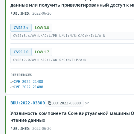
данные или получить привилегированный доступ к и
2022-06-26
PUBLISHED:
CVSS 3.x
LOW 3.8
CVSS:3.x/AV:L/AC:L/PR:L/UI:N/S:C/C:N/I:L/A:N
CVSS 2.0
LOW 1.7
CVSS:2.0/AV:L/AC:L/Au:S/C:N/I:P/A:N
REFERENCES
CVE-2022-21488
CVE-2022-21488
BDU:2022-03800
BDU:2022-03800
Уязвимость компонента Core виртуальной машины Or
чтение данных
2022-06-26
PUBLISHED: