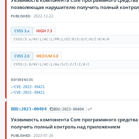
Уязвимость компонента Core программного средства 
позволяющая нарушителю получить полный контро
2022-12-22
PUBLISHED:
CVSS 3.x
HIGH 7.3
CVSS:3.x/AV:L/AC:L/PR:L/UI:R/S:U/C:H/I:H/A:H
CVSS 2.0
MEDIUM 6.8
CVSS:2.0/AV:L/AC:L/Au:S/C:C/I:C/A:C
REFERENCES
CVE-2022-39421
CVE-2022-39421
BDU:2023-00404
BDU:2023-00404
Уязвимость компонента Core программного средства
получить полный контроль над приложением
2023-01-26
PUBLISHED: