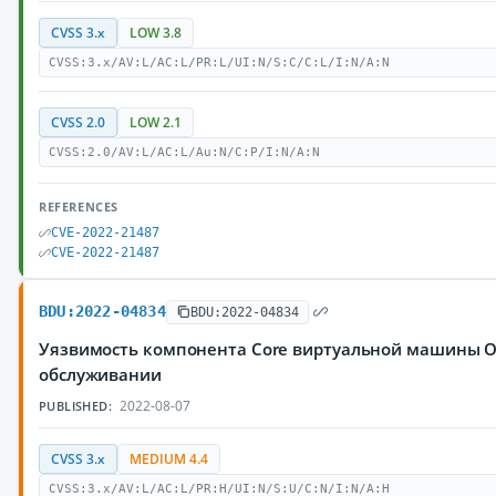
CVSS 3.x
LOW 3.8
CVSS:3.x/AV:L/AC:L/PR:L/UI:N/S:C/C:L/I:N/A:N
CVSS 2.0
LOW 2.1
CVSS:2.0/AV:L/AC:L/Au:N/C:P/I:N/A:N
REFERENCES
CVE-2022-21487
CVE-2022-21487
BDU:2022-04834
BDU:2022-04834
Уязвимость компонента Core виртуальной машины Or
обслуживании
2022-08-07
PUBLISHED:
CVSS 3.x
MEDIUM 4.4
CVSS:3.x/AV:L/AC:L/PR:H/UI:N/S:U/C:N/I:N/A:H