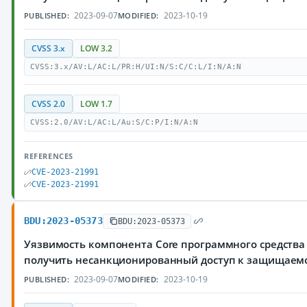
2023-09-07
2023-10-19
PUBLISHED:
MODIFIED:
CVSS 3.x
LOW 3.2
CVSS:3.x/AV:L/AC:L/PR:H/UI:N/S:C/C:L/I:N/A:N
CVSS 2.0
LOW 1.7
CVSS:2.0/AV:L/AC:L/Au:S/C:P/I:N/A:N
REFERENCES
CVE-2023-21991
CVE-2023-21991
BDU:2023-05373
BDU:2023-05373
Уязвимость компонента Core программного средства
получить несанкционированный доступ к защищае
2023-09-07
2023-10-19
PUBLISHED:
MODIFIED: