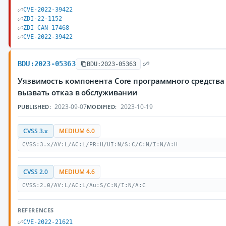
CVE-2022-39422
ZDI-22-1152
ZDI-CAN-17468
CVE-2022-39422
BDU:2023-05363
BDU:2023-05363
Уязвимость компонента Core программного средства
вызвать отказ в обслуживании
2023-09-07
2023-10-19
PUBLISHED:
MODIFIED:
CVSS 3.x
MEDIUM 6.0
CVSS:3.x/AV:L/AC:L/PR:H/UI:N/S:C/C:N/I:N/A:H
CVSS 2.0
MEDIUM 4.6
CVSS:2.0/AV:L/AC:L/Au:S/C:N/I:N/A:C
REFERENCES
CVE-2022-21621