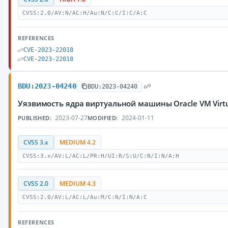
CVSS:2.0/AV:N/AC:H/Au:N/C:C/I:C/A:C
REFERENCES
CVE-2023-22018
CVE-2023-22018
BDU:2023-04240
BDU:2023-04240
Уязвимость ядра виртуальной машины Oracle VM Vir
2023-07-27
2024-01-11
PUBLISHED:
MODIFIED:
CVSS 3.x
MEDIUM 4.2
CVSS:3.x/AV:L/AC:L/PR:H/UI:R/S:U/C:N/I:N/A:H
CVSS 2.0
MEDIUM 4.3
CVSS:2.0/AV:L/AC:L/Au:M/C:N/I:N/A:C
REFERENCES