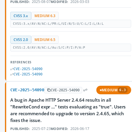
2025-08-07
2026-03-03
PUBLISHED:
MODIFIED:
CVSS 3.x
MEDIUM 6.3
CVSS:3.x/AV:N/AC:L/PR:L/UI:N/S:U/C:L/I:L/A:L
CVSS 2.0
MEDIUM 6.5
CVSS:2.0/AV:N/AC:L/Au:S/C:P/I:P/A:P
REFERENCES
CVE-2025-54090
CVE-2025-54090
CVE-2025-54090
MEDIUM
CVE-2025-54090
6.3
A bug in Apache HTTP Server 2.4.64 results in all
"RewriteCond expr ..." tests evaluating as "true". Users
are recommended to upgrade to version 2.4.65, which
fixes the issue.
2025-07-23
2026-06-17
PUBLISHED:
MODIFIED: