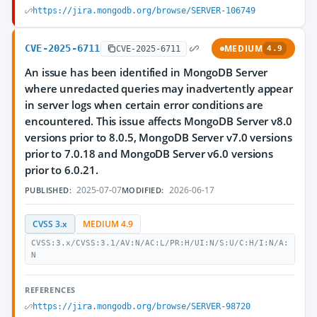
https://jira.mongodb.org/browse/SERVER-106749
CVE-2025-6711
MEDIUM
CVE-2025-6711
4.9
An issue has been identified in MongoDB Server
where unredacted queries may inadvertently appear
in server logs when certain error conditions are
encountered. This issue affects MongoDB Server v8.0
versions prior to 8.0.5, MongoDB Server v7.0 versions
prior to 7.0.18 and MongoDB Server v6.0 versions
prior to 6.0.21.
2025-07-07
2026-06-17
PUBLISHED:
MODIFIED:
CVSS 3.x
MEDIUM 4.9
CVSS:3.x/CVSS:3.1/AV:N/AC:L/PR:H/UI:N/S:U/C:H/I:N/A:
N
REFERENCES
https://jira.mongodb.org/browse/SERVER-98720