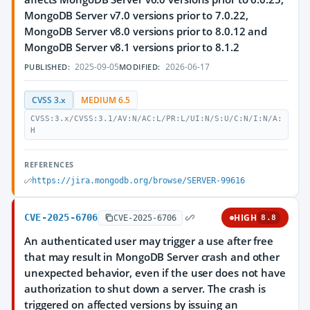
MongoDB Server v7.0 versions prior to 7.0.22,
MongoDB Server v8.0 versions prior to 8.0.12 and
MongoDB Server v8.1 versions prior to 8.1.2
2025-09-05
2026-06-17
PUBLISHED:
MODIFIED:
CVSS 3.x
MEDIUM 6.5
CVSS:3.x/CVSS:3.1/AV:N/AC:L/PR:L/UI:N/S:U/C:N/I:N/A:
H
REFERENCES
https://jira.mongodb.org/browse/SERVER-99616
CVE-2025-6706
HIGH
CVE-2025-6706
8.8
An authenticated user may trigger a use after free
that may result in MongoDB Server crash and other
unexpected behavior, even if the user does not have
authorization to shut down a server. The crash is
triggered on affected versions by issuing an