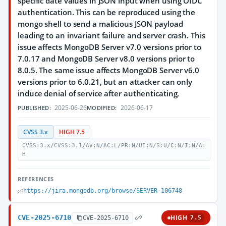
specific date values in JSON input when using OIDC
authentication. This can be reproduced using the
mongo shell to send a malicious JSON payload
leading to an invariant failure and server crash. This
issue affects MongoDB Server v7.0 versions prior to
7.0.17 and MongoDB Server v8.0 versions prior to
8.0.5. The same issue affects MongoDB Server v6.0
versions prior to 6.0.21, but an attacker can only
induce denial of service after authenticating.
2025-06-26
2026-06-17
PUBLISHED:
MODIFIED:
CVSS 3.x
HIGH 7.5
CVSS:3.x/CVSS:3.1/AV:N/AC:L/PR:N/UI:N/S:U/C:N/I:N/A:
H
REFERENCES
https://jira.mongodb.org/browse/SERVER-106748
CVE-2025-6710
HIGH
CVE-2025-6710
7.5