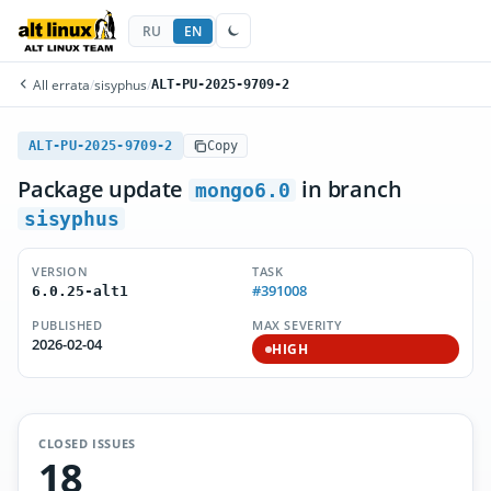
RU
EN
All errata
/
sisyphus
/
ALT-PU-2025-9709-2
ALT-PU-2025-9709-2
Copy
Package update
in branch
mongo6.0
sisyphus
VERSION
TASK
#391008
6.0.25-alt1
PUBLISHED
MAX SEVERITY
2026-02-04
HIGH
CLOSED ISSUES
18