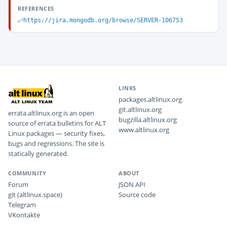
REFERENCES
https://jira.mongodb.org/browse/SERVER-106753
LINKS
packages.altlinux.org
git.altlinux.org
errata.altlinux.org is an open
bugzilla.altlinux.org
source of errata bulletins for ALT
www.altlinux.org
Linux packages — security fixes,
bugs and regressions. The site is
statically generated.
COMMUNITY
ABOUT
Forum
JSON API
git (altlinux.space)
Source code
Telegram
VKontakte