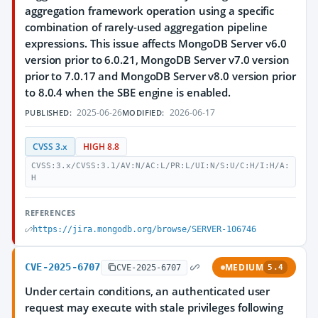
aggregation framework operation using a specific
combination of rarely-used aggregation pipeline
expressions. This issue affects MongoDB Server v6.0
version prior to 6.0.21, MongoDB Server v7.0 version
prior to 7.0.17 and MongoDB Server v8.0 version prior
to 8.0.4 when the SBE engine is enabled.
2025-06-26
2026-06-17
PUBLISHED:
MODIFIED:
CVSS 3.x
HIGH 8.8
CVSS:3.x/CVSS:3.1/AV:N/AC:L/PR:L/UI:N/S:U/C:H/I:H/A:
H
REFERENCES
https://jira.mongodb.org/browse/SERVER-106746
CVE-2025-6707
MEDIUM
CVE-2025-6707
5.4
Under certain conditions, an authenticated user
request may execute with stale privileges following