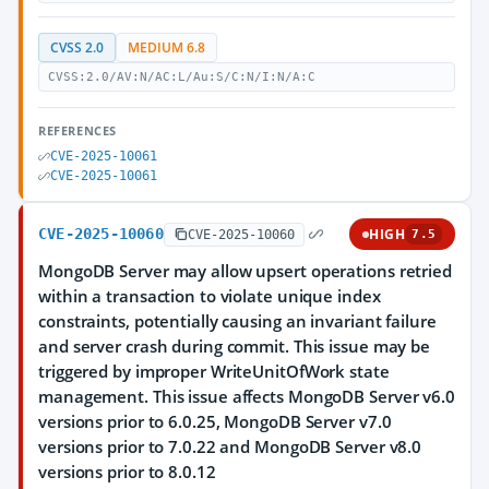
CVSS 2.0
MEDIUM 6.8
CVSS:2.0/AV:N/AC:L/Au:S/C:N/I:N/A:C
REFERENCES
CVE-2025-10061
CVE-2025-10061
CVE-2025-10060
HIGH
CVE-2025-10060
7.5
MongoDB Server may allow upsert operations retried
within a transaction to violate unique index
constraints, potentially causing an invariant failure
and server crash during commit. This issue may be
triggered by improper WriteUnitOfWork state
management. This issue affects MongoDB Server v6.0
versions prior to 6.0.25, MongoDB Server v7.0
versions prior to 7.0.22 and MongoDB Server v8.0
versions prior to 8.0.12