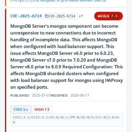
https://jira.mongodb.org/browse/SERVER-106752
CVE-2025-6714
HIGH
CVE-2025-6714
7.5
MongoDB Server's mongos component can become
unresponsive to new connections due to incorrect
handling of incomplete data. This affects MongoDB
when configured with load balancer support. This
issue affects MongoDB Server v6.0 prior to 6.0.23,
MongoDB Server v7.0 prior to 7.0.20 and MongoDB
Server v8.0 prior to 8.0.9 Required Configuration: This
affects MongoDB sharded clusters when configured
with load balancer support for mongos using HAProxy
on specified ports.
2025-07-07
2026-06-17
PUBLISHED:
MODIFIED:
CVSS 3.x
HIGH 7.5
CVSS:3.x/CVSS:3.1/AV:N/AC:L/PR:N/UI:N/S:U/C:N/I:N/A:
H