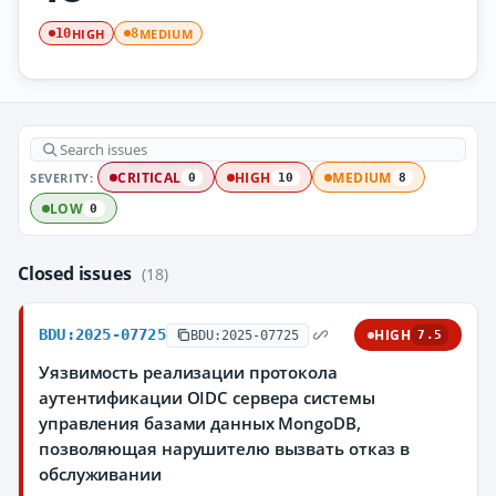
HIGH
MEDIUM
10
8
SEVERITY:
CRITICAL
HIGH
MEDIUM
0
10
8
LOW
0
Closed issues
(18)
BDU:2025-07725
HIGH
BDU:2025-07725
7.5
Уязвимость реализации протокола
аутентификации OIDC сервера системы
управления базами данных MongoDB,
позволяющая нарушителю вызвать отказ в
обслуживании