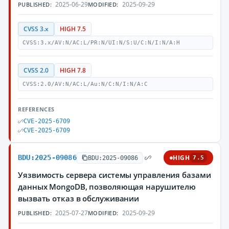
2025-06-29
2025-09-29
PUBLISHED:
MODIFIED:
CVSS 3.x
HIGH 7.5
CVSS:3.x/AV:N/AC:L/PR:N/UI:N/S:U/C:N/I:N/A:H
CVSS 2.0
HIGH 7.8
CVSS:2.0/AV:N/AC:L/Au:N/C:N/I:N/A:C
REFERENCES
CVE-2025-6709
CVE-2025-6709
BDU:2025-09086
HIGH
BDU:2025-09086
7.5
Уязвимость сервера системы управления базами
данных MongoDB, позволяющая нарушителю
вызвать отказ в обслуживании
2025-07-27
2025-09-29
PUBLISHED:
MODIFIED: