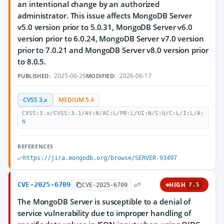
an intentional change by an authorized
administrator. This issue affects MongoDB Server
v5.0 version prior to 5.0.31, MongoDB Server v6.0
version prior to 6.0.24, MongoDB Server v7.0 version
prior to 7.0.21 and MongoDB Server v8.0 version prior
to 8.0.5.
2025-06-26
2026-06-17
PUBLISHED:
MODIFIED:
CVSS 3.x
MEDIUM 5.4
CVSS:3.x/CVSS:3.1/AV:N/AC:L/PR:L/UI:N/S:U/C:L/I:L/A:
N
REFERENCES
https://jira.mongodb.org/browse/SERVER-93497
CVE-2025-6709
HIGH
CVE-2025-6709
7.5
The MongoDB Server is susceptible to a denial of
service vulnerability due to improper handling of