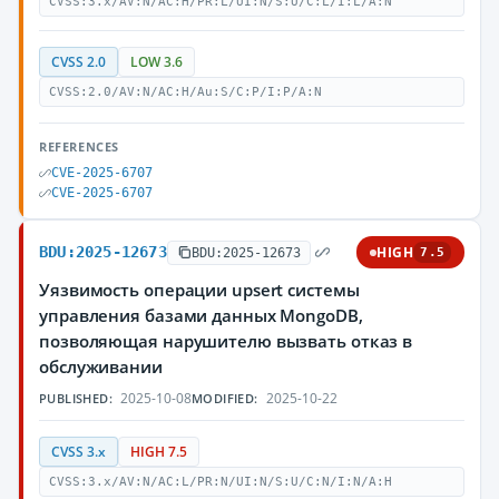
CVSS:3.x/AV:N/AC:H/PR:L/UI:N/S:U/C:L/I:L/A:N
CVSS 2.0
LOW 3.6
CVSS:2.0/AV:N/AC:H/Au:S/C:P/I:P/A:N
REFERENCES
CVE-2025-6707
CVE-2025-6707
BDU:2025-12673
HIGH
BDU:2025-12673
7.5
Уязвимость операции upsert системы
управления базами данных MongoDB,
позволяющая нарушителю вызвать отказ в
обслуживании
2025-10-08
2025-10-22
PUBLISHED:
MODIFIED:
CVSS 3.x
HIGH 7.5
CVSS:3.x/AV:N/AC:L/PR:N/UI:N/S:U/C:N/I:N/A:H