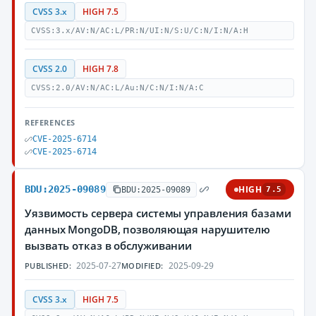
CVSS 3.x
HIGH 7.5
CVSS:3.x/AV:N/AC:L/PR:N/UI:N/S:U/C:N/I:N/A:H
CVSS 2.0
HIGH 7.8
CVSS:2.0/AV:N/AC:L/Au:N/C:N/I:N/A:C
REFERENCES
CVE-2025-6714
CVE-2025-6714
BDU:2025-09089
HIGH
BDU:2025-09089
7.5
Уязвимость сервера системы управления базами
данных MongoDB, позволяющая нарушителю
вызвать отказ в обслуживании
2025-07-27
2025-09-29
PUBLISHED:
MODIFIED:
CVSS 3.x
HIGH 7.5