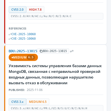
CVSS 2.0
HIGH 7.8
CVSS:2.0/AV:N/AC:L/Au:N/C:N/I:N/A:C
REFERENCES
CVE-2025-10060
CVE-2025-10060
BDU:2025-13815
BDU:2025-13815
MEDIUM
6.5
Уязвимость системы управления базами данных
MongoDB, связанная с неправильной проверкой
входных данных, позволяющая нарушителю
вызвать отказ в обслуживании
2025-11-06
PUBLISHED:
CVSS 3.x
MEDIUM 6.5
CVSS:3.x/AV:N/AC:L/PR:L/UI:N/S:U/C:N/I:N/A:H