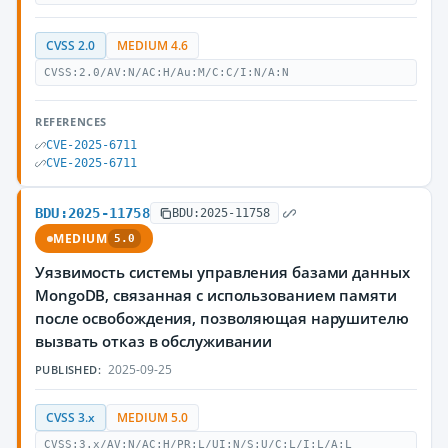
CVSS 2.0
MEDIUM 4.6
CVSS:2.0/AV:N/AC:H/Au:M/C:C/I:N/A:N
REFERENCES
CVE-2025-6711
CVE-2025-6711
BDU:2025-11758
BDU:2025-11758
MEDIUM
5.0
Уязвимость системы управления базами данных
MongoDB, связанная с использованием памяти
после освобождения, позволяющая нарушителю
вызвать отказ в обслуживании
2025-09-25
PUBLISHED:
CVSS 3.x
MEDIUM 5.0
CVSS:3.x/AV:N/AC:H/PR:L/UI:N/S:U/C:L/I:L/A:L