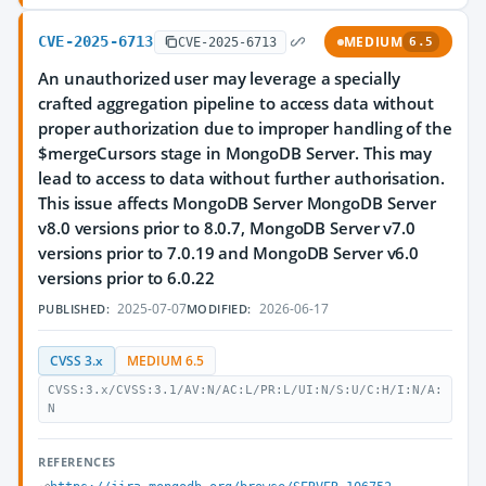
CVE-2025-6713
MEDIUM
CVE-2025-6713
6.5
An unauthorized user may leverage a specially
crafted aggregation pipeline to access data without
proper authorization due to improper handling of the
$mergeCursors stage in MongoDB Server. This may
lead to access to data without further authorisation.
This issue affects MongoDB Server MongoDB Server
v8.0 versions prior to 8.0.7, MongoDB Server v7.0
versions prior to 7.0.19 and MongoDB Server v6.0
versions prior to 6.0.22
2025-07-07
2026-06-17
PUBLISHED:
MODIFIED:
CVSS 3.x
MEDIUM 6.5
CVSS:3.x/CVSS:3.1/AV:N/AC:L/PR:L/UI:N/S:U/C:H/I:N/A:
N
REFERENCES