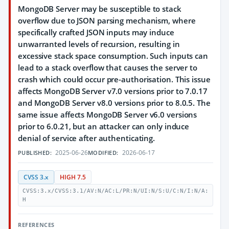
MongoDB Server may be susceptible to stack
overflow due to JSON parsing mechanism, where
specifically crafted JSON inputs may induce
unwarranted levels of recursion, resulting in
excessive stack space consumption. Such inputs can
lead to a stack overflow that causes the server to
crash which could occur pre-authorisation. This issue
affects MongoDB Server v7.0 versions prior to 7.0.17
and MongoDB Server v8.0 versions prior to 8.0.5. The
same issue affects MongoDB Server v6.0 versions
prior to 6.0.21, but an attacker can only induce
denial of service after authenticating.
2025-06-26
2026-06-17
PUBLISHED:
MODIFIED:
CVSS 3.x
HIGH 7.5
CVSS:3.x/CVSS:3.1/AV:N/AC:L/PR:N/UI:N/S:U/C:N/I:N/A:
H
REFERENCES