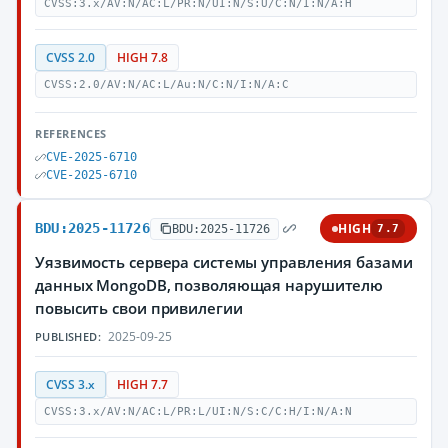
CVSS:3.x/AV:N/AC:L/PR:N/UI:N/S:U/C:N/I:N/A:H
CVSS 2.0
HIGH 7.8
CVSS:2.0/AV:N/AC:L/Au:N/C:N/I:N/A:C
REFERENCES
CVE-2025-6710
CVE-2025-6710
BDU:2025-11726
HIGH
BDU:2025-11726
7.7
Уязвимость сервера системы управления базами
данных MongoDB, позволяющая нарушителю
повысить свои привилегии
2025-09-25
PUBLISHED:
CVSS 3.x
HIGH 7.7
CVSS:3.x/AV:N/AC:L/PR:L/UI:N/S:C/C:H/I:N/A:N