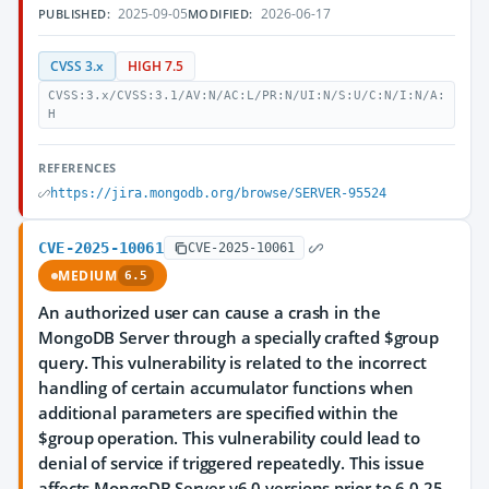
2025-09-05
2026-06-17
PUBLISHED:
MODIFIED:
CVSS 3.x
HIGH 7.5
CVSS:3.x/CVSS:3.1/AV:N/AC:L/PR:N/UI:N/S:U/C:N/I:N/A:
H
REFERENCES
https://jira.mongodb.org/browse/SERVER-95524
CVE-2025-10061
CVE-2025-10061
MEDIUM
6.5
An authorized user can cause a crash in the
MongoDB Server through a specially crafted $group
query. This vulnerability is related to the incorrect
handling of certain accumulator functions when
additional parameters are specified within the
$group operation. This vulnerability could lead to
denial of service if triggered repeatedly. This issue
affects MongoDB Server v6.0 versions prior to 6.0.25,