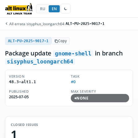
RU
EN
All errata
/
sisyphus_loongarch64
/
ALT-PU-2025-9017-1
ALT-PU-2025-9017-1
Copy
Package update
in branch
gnome-shell
sisyphus_loongarch64
VERSION
TASK
#0
48.3-alt1.1
PUBLISHED
MAX SEVERITY
2025-07-05
NONE
CLOSED ISSUES
1