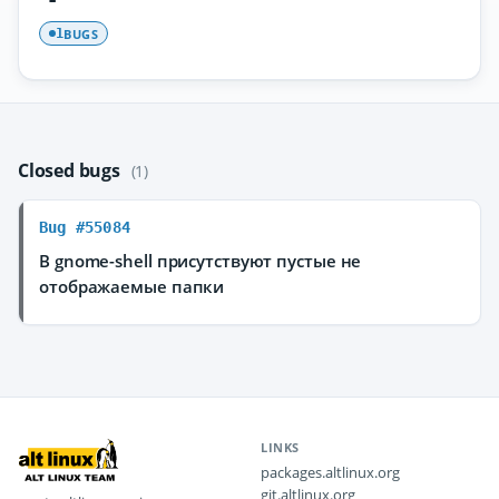
BUGS
1
Closed bugs
(1)
Bug #55084
В gnome-shell присутствуют пустые не
отображаемые папки
LINKS
packages.altlinux.org
git.altlinux.org