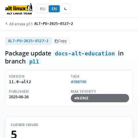
RU
EN
All errata
/
p11
/
ALT-PU-2025-8527-2
ALT-PU-2025-8527-2
Copy
Package update
in
docs-alt-education
branch
p11
VERSION
TASK
#388190
11.0-alt2
PUBLISHED
MAX SEVERITY
2025-06-26
NONE
CLOSED ISSUES
5