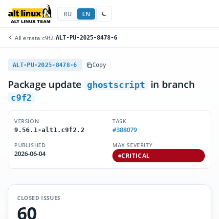
RU
EN
All errata
/
c9f2
/
ALT-PU-2025-8478-6
ALT-PU-2025-8478-6
Copy
Package update
in branch
ghostscript
c9f2
VERSION
TASK
#388079
9.56.1-alt1.c9f2.2
PUBLISHED
MAX SEVERITY
2026-06-04
CRITICAL
CLOSED ISSUES
60