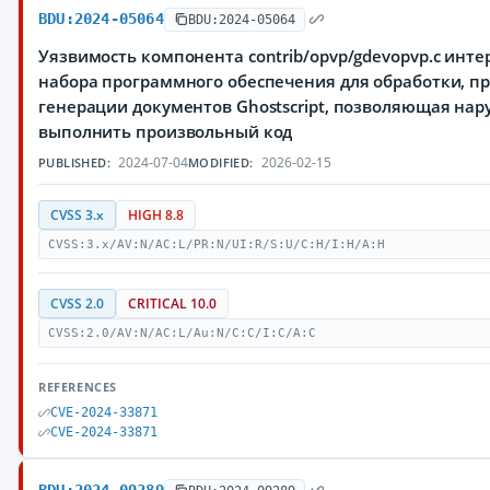
BDU:2024-05064
BDU:2024-05064
Уязвимость компонента contrib/opvp/gdevopvp.c инт
набора программного обеспечения для обработки, п
генерации документов Ghostscript, позволяющая на
выполнить произвольный код
2024-07-04
2026-02-15
PUBLISHED:
MODIFIED:
CVSS 3.x
HIGH 8.8
CVSS:3.x/AV:N/AC:L/PR:N/UI:R/S:U/C:H/I:H/A:H
CVSS 2.0
CRITICAL 10.0
CVSS:2.0/AV:N/AC:L/Au:N/C:C/I:C/A:C
REFERENCES
CVE-2024-33871
CVE-2024-33871