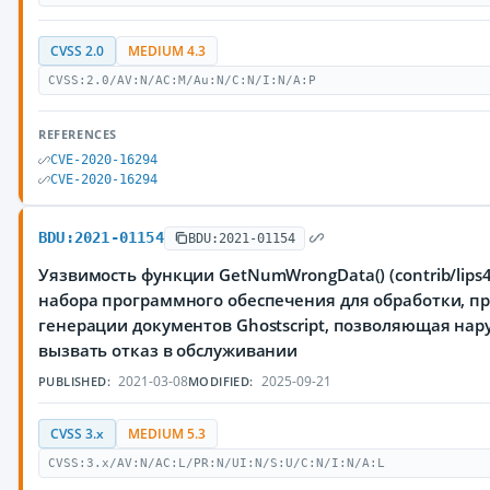
CVSS 2.0
MEDIUM 4.3
CVSS:2.0/AV:N/AC:M/Au:N/C:N/I:N/A:P
REFERENCES
CVE-2020-16294
CVE-2020-16294
BDU:2021-01154
BDU:2021-01154
Уязвимость функции GetNumWrongData() (contrib/lips4/
набора программного обеспечения для обработки, п
генерации документов Ghostscript, позволяющая на
вызвать отказ в обслуживании
2021-03-08
2025-09-21
PUBLISHED:
MODIFIED:
CVSS 3.x
MEDIUM 5.3
CVSS:3.x/AV:N/AC:L/PR:N/UI:N/S:U/C:N/I:N/A:L