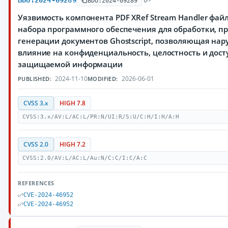
BDU:2024-09289
BDU:2024-09289
Уязвимость компонента PDF XRef Stream Handler файла 
набора программного обеспечения для обработки, п
генерации документов Ghostscript, позволяющая на
влияние на конфиденциальность, целостность и дост
защищаемой информации
2024-11-10
2026-06-01
PUBLISHED:
MODIFIED:
CVSS 3.x
HIGH 7.8
CVSS:3.x/AV:L/AC:L/PR:N/UI:R/S:U/C:H/I:H/A:H
CVSS 2.0
HIGH 7.2
CVSS:2.0/AV:L/AC:L/Au:N/C:C/I:C/A:C
REFERENCES
CVE-2024-46952
CVE-2024-46952