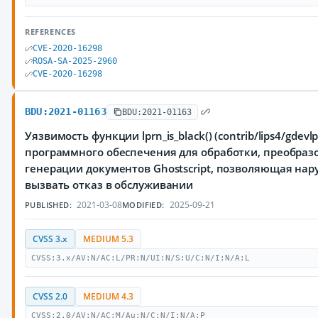
REFERENCES
CVE-2020-16298
ROSA-SA-2025-2960
CVE-2020-16298
BDU:2021-01163
BDU:2021-01163
Уязвимость функции lprn_is_black() (contrib/lips4/gdevl
программного обеспечения для обработки, преобраз
генерации документов Ghostscript, позволяющая на
вызвать отказ в обслуживании
2021-03-08
2025-09-21
PUBLISHED:
MODIFIED:
CVSS 3.x
MEDIUM 5.3
CVSS:3.x/AV:N/AC:L/PR:N/UI:N/S:U/C:N/I:N/A:L
CVSS 2.0
MEDIUM 4.3
CVSS:2.0/AV:N/AC:M/Au:N/C:N/I:N/A:P