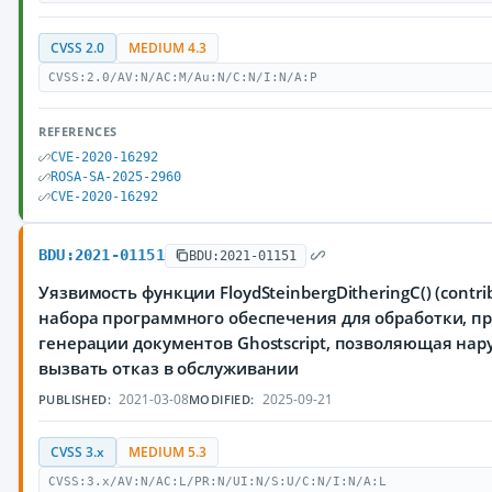
CVSS 2.0
MEDIUM 4.3
CVSS:2.0/AV:N/AC:M/Au:N/C:N/I:N/A:P
REFERENCES
CVE-2020-16292
ROSA-SA-2025-2960
CVE-2020-16292
BDU:2021-01151
BDU:2021-01151
Уязвимость функции FloydSteinbergDitheringC() (contrib
набора программного обеспечения для обработки, п
генерации документов Ghostscript, позволяющая на
вызвать отказ в обслуживании
2021-03-08
2025-09-21
PUBLISHED:
MODIFIED:
CVSS 3.x
MEDIUM 5.3
CVSS:3.x/AV:N/AC:L/PR:N/UI:N/S:U/C:N/I:N/A:L