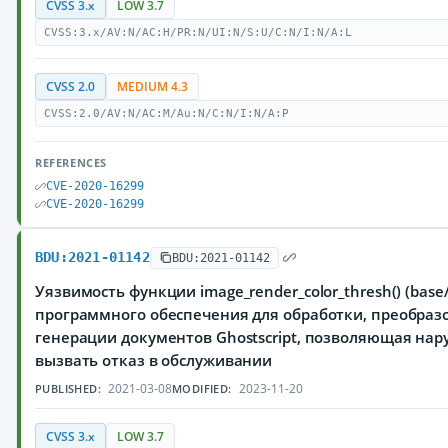
CVSS 3.x
LOW 3.7
CVSS:3.x/AV:N/AC:H/PR:N/UI:N/S:U/C:N/I:N/A:L
CVSS 2.0
MEDIUM 4.3
CVSS:2.0/AV:N/AC:M/Au:N/C:N/I:N/A:P
REFERENCES
CVE-2020-16299
CVE-2020-16299
BDU:2021-01142
BDU:2021-01142
Уязвимость функции image_render_color_thresh() (base/g
программного обеспечения для обработки, преобраз
генерации документов Ghostscript, позволяющая на
вызвать отказ в обслуживании
2021-03-08
2023-11-20
PUBLISHED:
MODIFIED:
CVSS 3.x
LOW 3.7