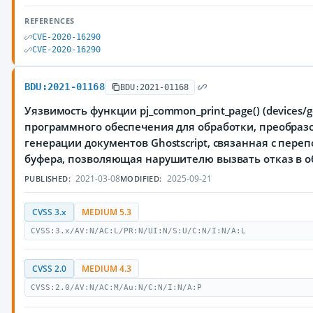
REFERENCES
CVE-2020-16290
CVE-2020-16290
BDU:2021-01168
BDU:2021-01168
Уязвимость функции pj_common_print_page() (devices/g
программного обеспечения для обработки, преобраз
генерации документов Ghostscript, связанная с пере
буфера, позволяющая нарушителю вызвать отказ в 
2021-03-08
2025-09-21
PUBLISHED:
MODIFIED:
CVSS 3.x
MEDIUM 5.3
CVSS:3.x/AV:N/AC:L/PR:N/UI:N/S:U/C:N/I:N/A:L
CVSS 2.0
MEDIUM 4.3
CVSS:2.0/AV:N/AC:M/Au:N/C:N/I:N/A:P