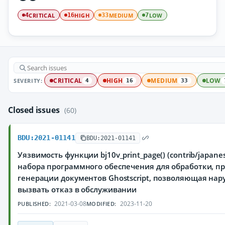
CRITICAL
HIGH
MEDIUM
LOW
4
16
33
7
SEVERITY:
CRITICAL
HIGH
MEDIUM
LOW
4
16
33
Closed issues
(60)
BDU:2021-01141
BDU:2021-01141
Уязвимость функции bj10v_print_page() (contrib/japane
набора программного обеспечения для обработки, п
генерации документов Ghostscript, позволяющая на
вызвать отказ в обслуживании
2021-03-08
2023-11-20
PUBLISHED:
MODIFIED: