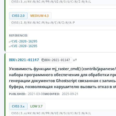
CVSS:3.x/AV:N/AC:H/PR:N/UI:N/S:U/C:N/I:N/A:L
CVSS 2.0
MEDIUM 4.3
CVSS:2.0/AV:N/AC:M/Au:N/C:N/I:N/A:P
REFERENCES
CVE-2020-16295
CVE-2020-16295
BDU:2021-01147
BDU:2021-01147
Уязвимость функции mj_raster_cmd() (contrib/japanese/
набора программного обеспечения для обработки пр
генерации документов Ghostscript связанная с запис
буфера, позволяющая нарушителю вызвать отказ в 
2021-03-08
2025-09-21
PUBLISHED:
MODIFIED:
CVSS 3.x
LOW 3.7
CVSS:3.x/AV:N/AC:H/PR:N/UI:N/S:U/C:N/I:N/A:L