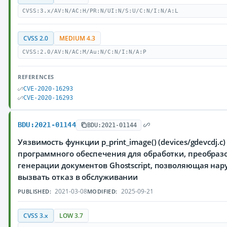
CVSS:3.x/AV:N/AC:H/PR:N/UI:N/S:U/C:N/I:N/A:L
CVSS 2.0
MEDIUM 4.3
CVSS:2.0/AV:N/AC:M/Au:N/C:N/I:N/A:P
REFERENCES
CVE-2020-16293
CVE-2020-16293
BDU:2021-01144
BDU:2021-01144
Уязвимость функции p_print_image() (devices/gdevcdj.c
программного обеспечения для обработки, преобраз
генерации документов Ghostscript, позволяющая на
вызвать отказ в обслуживании
2021-03-08
2025-09-21
PUBLISHED:
MODIFIED:
CVSS 3.x
LOW 3.7