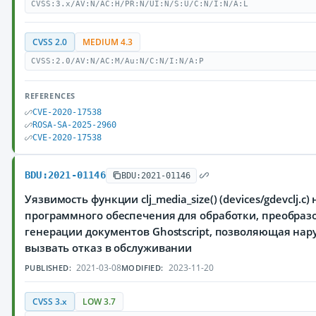
CVSS:3.x/AV:N/AC:H/PR:N/UI:N/S:U/C:N/I:N/A:L
CVSS 2.0
MEDIUM 4.3
CVSS:2.0/AV:N/AC:M/Au:N/C:N/I:N/A:P
REFERENCES
CVE-2020-17538
ROSA-SA-2025-2960
CVE-2020-17538
BDU:2021-01146
BDU:2021-01146
Уязвимость функции clj_media_size() (devices/gdevclj.c)
программного обеспечения для обработки, преобраз
генерации документов Ghostscript, позволяющая на
вызвать отказ в обслуживании
2021-03-08
2023-11-20
PUBLISHED:
MODIFIED:
CVSS 3.x
LOW 3.7