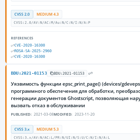
CVSS 2.0
MEDIUM 4.3
CVSS:2.0/AV:N/AC:M/Au:N/C:N/I:N/A:P
REFERENCES
CVE-2020-16300
ROSA-SA-2025-2960
CVE-2020-16300
BDU:2021-01153
BDU:2021-01153
Уязвимость функции epsc_print_page() (devices/gdeveps
программного обеспечения для обработки, преобраз
генерации документов Ghostscript, позволяющая на
вызвать отказ в обслуживании
2021-03-08
2023-11-20
PUBLISHED:
MODIFIED:
CVSS 3.x
MEDIUM 5.3
CVSS:3.x/AV:N/AC:L/PR:N/UI:N/S:U/C:N/I:N/A:L