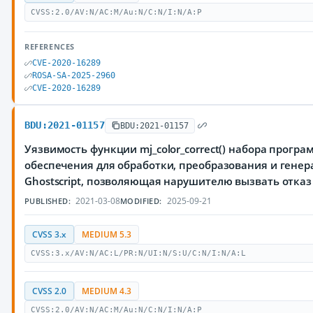
CVSS:2.0/AV:N/AC:M/Au:N/C:N/I:N/A:P
REFERENCES
CVE-2020-16289
ROSA-SA-2025-2960
CVE-2020-16289
BDU:2021-01157
BDU:2021-01157
Уязвимость функции mj_color_correct() набора програ
обеспечения для обработки, преобразования и гене
Ghostscript, позволяющая нарушителю вызвать отказ
2021-03-08
2025-09-21
PUBLISHED:
MODIFIED:
CVSS 3.x
MEDIUM 5.3
CVSS:3.x/AV:N/AC:L/PR:N/UI:N/S:U/C:N/I:N/A:L
CVSS 2.0
MEDIUM 4.3
CVSS:2.0/AV:N/AC:M/Au:N/C:N/I:N/A:P