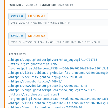
2020-08-13
2026-06-16
PUBLISHED:
MODIFIED:
CVSS 2.0
MEDIUM 4.3
CVSS:2.0/AV:N/AC:M/Au:N/C:N/I:N/A:P
CVSS 3.x
MEDIUM 5.5
CVSS:3.x/CVSS:3.1/AV:L/AC:L/PR:N/UI:R/S:U/C:N/I:N/A:H
REFERENCES
https://bugs.ghostscript.com/show_bug.cgi?id=701785
https://git.ghostscript.com/?
p=ghostpdl.git%3Ba=commit%3Bh=450da26a76286a8342ec0864b3d
https://lists.debian.org/debian-lts-announce/2020/08/msg0
https://security.gentoo.org/glsa/202008-20
https://usn.ubuntu.com/4469-1/
https://www.debian.org/security/2020/dsa-4748
https://bugs.ghostscript.com/show_bug.cgi?id=701785
https://git.ghostscript.com/?
p=ghostpdl.git%3Ba=commit%3Bh=450da26a76286a8342ec0864b3d
https://lists.debian.org/debian-lts-announce/2020/08/msg0
https://security.gentoo.org/glsa/202008-20