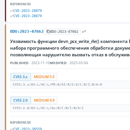
REFERENCES
CVE-2023-28879
CVE-2023-28879
BDU:2023-07662
BDU:2023-07662
Уязвимость функции devn_pcx_write_rle() компонента 
набора программного обеспечения обработки докумен
позволяющая нарушителю вызвать отказ в обслужи
2023-11-10
2025-03-04
PUBLISHED:
MODIFIED:
CVSS 3.x
MEDIUM 5.5
CVSS:3.x/AV:L/AC:L/PR:N/UI:R/S:U/C:N/I:N/A:H
CVSS 2.0
MEDIUM 4.9
CVSS:2.0/AV:L/AC:L/Au:N/C:N/I:N/A:C
REFERENCES
CVE-2023-38559