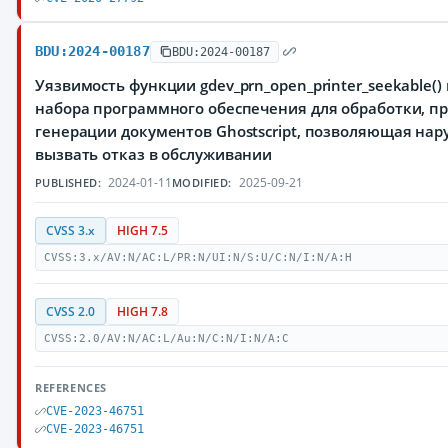
BDU:2024-00187
BDU:2024-00187
Уязвимость функции gdev_prn_open_printer_seekable(
набора программного обеспечения для обработки, п
генерации документов Ghostscript, позволяющая на
вызвать отказ в обслуживании
2024-01-11
2025-09-21
PUBLISHED:
MODIFIED:
CVSS 3.x
HIGH 7.5
CVSS:3.x/AV:N/AC:L/PR:N/UI:N/S:U/C:N/I:N/A:H
CVSS 2.0
HIGH 7.8
CVSS:2.0/AV:N/AC:L/Au:N/C:N/I:N/A:C
REFERENCES
CVE-2023-46751
CVE-2023-46751