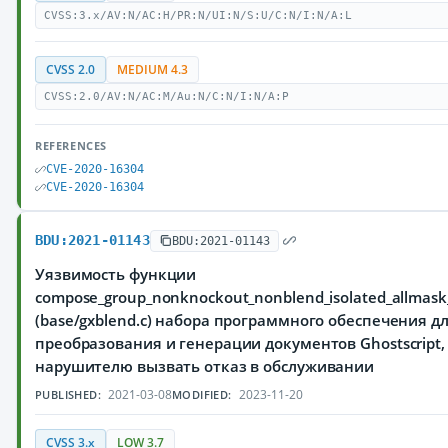
CVSS:3.x/AV:N/AC:H/PR:N/UI:N/S:U/C:N/I:N/A:L
CVSS 2.0
MEDIUM 4.3
CVSS:2.0/AV:N/AC:M/Au:N/C:N/I:N/A:P
REFERENCES
CVE-2020-16304
CVE-2020-16304
BDU:2021-01143
BDU:2021-01143
Уязвимость функции
compose_group_nonknockout_nonblend_isolated_allmas
(base/gxblend.c) набора программного обеспечения д
преобразования и генерации документов Ghostscript
нарушителю вызвать отказ в обслуживании
2021-03-08
2023-11-20
PUBLISHED:
MODIFIED:
CVSS 3.x
LOW 3.7