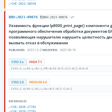
CVE-2023-38559
BDU:2023-09076
BDU:2023-09076
Уязвимость функции lp8000_print_page() компонента g
программного обеспечения обработки документов Gho
позволяющая нарушителю нарушить целостность дан
вызвать отказ в обслуживании
2023-12-25
2025-08-18
PUBLISHED:
MODIFIED:
CVSS 3.x
HIGH 7.1
CVSS:3.x/AV:L/AC:L/PR:N/UI:R/S:U/C:N/I:H/A:H
CVSS 2.0
MEDIUM 6.6
CVSS:2.0/AV:L/AC:L/Au:N/C:N/I:C/A:C
REFERENCES
CVE-2020-27792
CVE-2020-27792