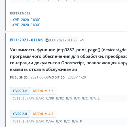
REFERENCES
CVE-2020-16301
CVE-2020-16301
BDU:2021-01166
BDU:2021-01166
Уязвимость функции jetp3852_print_page() (devices/gde
программного обеспечения для обработки, преобраз
генерации документов Ghostscript, позволяющая на
вызвать отказ в обслуживании
2021-03-08
2023-11-20
PUBLISHED:
MODIFIED:
CVSS 3.x
MEDIUM 5.3
CVSS:3.x/AV:N/AC:L/PR:N/UI:N/S:U/C:N/I:N/A:L
CVSS 2.0
MEDIUM 4.3
CVSS:2.0/AV:N/AC:M/Au:N/C:N/I:N/A:P