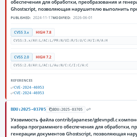
обеспечения для обработки, преобразования и гене
Ghostscript, позволяющая нарушителю выполнить п
2024-11-17
2026-06-01
PUBLISHED:
MODIFIED:
CVSS 3.x
HIGH 7.8
CVSS:3.x/AV:L/AC:L/PR:N/UI:R/S:U/C:H/I:H/A:H
CVSS 2.0
HIGH 7.2
CVSS:2.0/AV:L/AC:L/Au:N/C:C/I:C/A:C
REFERENCES
CVE-2024-46953
CVE-2024-46953
BDU:2025-03705
BDU:2025-03705
Уязвимость файла contrib/japanese/gdevnpdl.c компон
набора программного обеспечения для обработки, п
генерации документов Ghostscript, позволяющая на