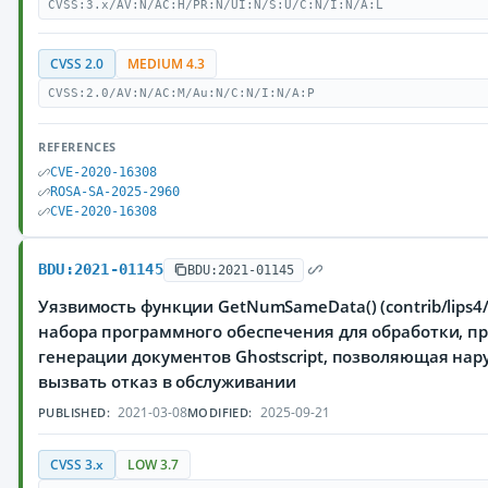
CVSS:3.x/AV:N/AC:H/PR:N/UI:N/S:U/C:N/I:N/A:L
CVSS 2.0
MEDIUM 4.3
CVSS:2.0/AV:N/AC:M/Au:N/C:N/I:N/A:P
REFERENCES
CVE-2020-16308
ROSA-SA-2025-2960
CVE-2020-16308
BDU:2021-01145
BDU:2021-01145
Уязвимость функции GetNumSameData() (contrib/lips4/g
набора программного обеспечения для обработки, п
генерации документов Ghostscript, позволяющая на
вызвать отказ в обслуживании
2021-03-08
2025-09-21
PUBLISHED:
MODIFIED:
CVSS 3.x
LOW 3.7