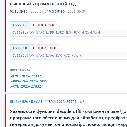
выполнить произвольный код
2025-04-01
2026-06-01
PUBLISHED:
MODIFIED:
CVSS 3.x
CRITICAL 9.8
CVSS:3.x/AV:N/AC:L/PR:N/UI:N/S:U/C:H/I:H/A:H
CVSS 2.0
CRITICAL 10.0
CVSS:2.0/AV:N/AC:L/Au:N/C:C/I:C/A:C
REFERENCES
CVE-2025-27832
ROSA-SA-2025-2960
CVE-2025-27832
BDU:2026-07721
BDU:2026-07721
Уязвимость функции decode_utf8 компонента base/gp_
программного обеспечения для обработки, преобраз
генерации документов Ghostscript, позволяющая на