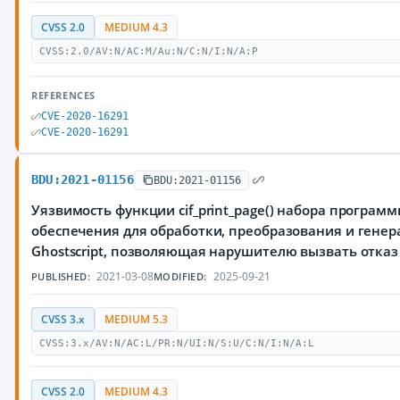
CVSS 2.0
MEDIUM 4.3
CVSS:2.0/AV:N/AC:M/Au:N/C:N/I:N/A:P
REFERENCES
CVE-2020-16291
CVE-2020-16291
BDU:2021-01156
BDU:2021-01156
Уязвимость функции cif_print_page() набора программ
обеспечения для обработки, преобразования и гене
Ghostscript, позволяющая нарушителю вызвать отказ
2021-03-08
2025-09-21
PUBLISHED:
MODIFIED:
CVSS 3.x
MEDIUM 5.3
CVSS:3.x/AV:N/AC:L/PR:N/UI:N/S:U/C:N/I:N/A:L
CVSS 2.0
MEDIUM 4.3