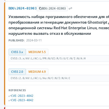
BDU:2024-01903
BDU:2024-01903
Уязвимость набора программного обеспечения для о
преобразования и генерации документов Ghostscript 
операционной системы Red Hat Enterprise Linux, поз
нарушителю вызвать отказ в обслуживании
2024-03-11
PUBLISHED:
CVSS 3.x
MEDIUM 5.5
CVSS:3.x/AV:L/AC:L/PR:N/UI:R/S:U/C:N/I:N/A:H
CVSS 2.0
MEDIUM 4.9
CVSS:2.0/AV:L/AC:L/Au:N/C:N/I:N/A:C
REFERENCES
CVE-2023-4042
CVE-2023-4042