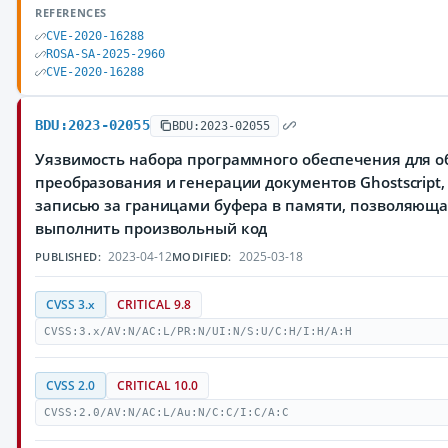
REFERENCES
CVE-2020-16288
ROSA-SA-2025-2960
CVE-2020-16288
BDU:2023-02055
BDU:2023-02055
Уязвимость набора программного обеспечения для о
преобразования и генерации документов Ghostscript,
записью за границами буфера в памяти, позволяющ
выполнить произвольный код
2023-04-12
2025-03-18
PUBLISHED:
MODIFIED:
CVSS 3.x
CRITICAL 9.8
CVSS:3.x/AV:N/AC:L/PR:N/UI:N/S:U/C:H/I:H/A:H
CVSS 2.0
CRITICAL 10.0
CVSS:2.0/AV:N/AC:L/Au:N/C:C/I:C/A:C