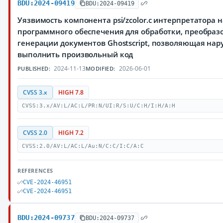
BDU:2024-09419
BDU:2024-09419
Уязвимость компонента psi/zcolor.c интерпретатора 
программного обеспечения для обработки, преобраз
генерации документов Ghostscript, позволяющая на
выполнить произвольный код
2024-11-13
2026-06-01
PUBLISHED:
MODIFIED:
CVSS 3.x
HIGH 7.8
CVSS:3.x/AV:L/AC:L/PR:N/UI:R/S:U/C:H/I:H/A:H
CVSS 2.0
HIGH 7.2
CVSS:2.0/AV:L/AC:L/Au:N/C:C/I:C/A:C
REFERENCES
CVE-2024-46951
CVE-2024-46951
BDU:2024-09737
BDU:2024-09737