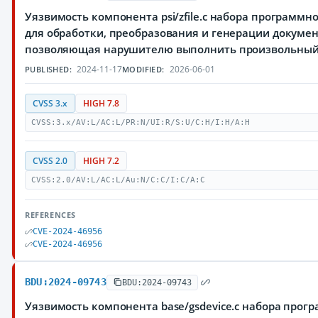
Уязвимость компонента psi/zfile.c набора программн
для обработки, преобразования и генерации документ
позволяющая нарушителю выполнить произвольный
2024-11-17
2026-06-01
PUBLISHED:
MODIFIED:
CVSS 3.x
HIGH 7.8
CVSS:3.x/AV:L/AC:L/PR:N/UI:R/S:U/C:H/I:H/A:H
CVSS 2.0
HIGH 7.2
CVSS:2.0/AV:L/AC:L/Au:N/C:C/I:C/A:C
REFERENCES
CVE-2024-46956
CVE-2024-46956
BDU:2024-09743
BDU:2024-09743
Уязвимость компонента base/gsdevice.c набора прог