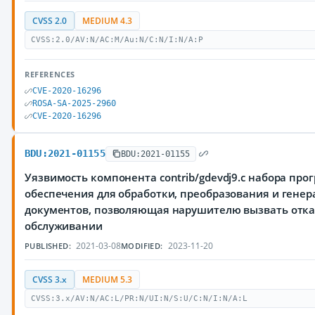
CVSS 2.0
MEDIUM 4.3
CVSS:2.0/AV:N/AC:M/Au:N/C:N/I:N/A:P
REFERENCES
CVE-2020-16296
ROSA-SA-2025-2960
CVE-2020-16296
BDU:2021-01155
BDU:2021-01155
Уязвимость компонента contrib/gdevdj9.c набора про
обеспечения для обработки, преобразования и гене
документов, позволяющая нарушителю вызвать отка
обслуживании
2021-03-08
2023-11-20
PUBLISHED:
MODIFIED:
CVSS 3.x
MEDIUM 5.3
CVSS:3.x/AV:N/AC:L/PR:N/UI:N/S:U/C:N/I:N/A:L