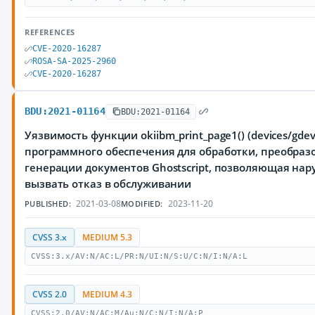
REFERENCES
CVE-2020-16287
ROSA-SA-2025-2960
CVE-2020-16287
BDU:2021-01164
BDU:2021-01164
Уязвимость функции okiibm_print_page1() (devices/gdev
программного обеспечения для обработки, преобраз
генерации документов Ghostscript, позволяющая на
вызвать отказ в обслуживании
2021-03-08
2023-11-20
PUBLISHED:
MODIFIED:
CVSS 3.x
MEDIUM 5.3
CVSS:3.x/AV:N/AC:L/PR:N/UI:N/S:U/C:N/I:N/A:L
CVSS 2.0
MEDIUM 4.3
CVSS:2.0/AV:N/AC:M/Au:N/C:N/I:N/A:P