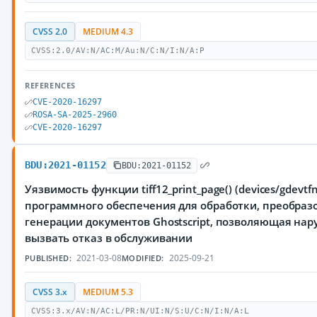
CVSS 2.0
MEDIUM 4.3
CVSS:2.0/AV:N/AC:M/Au:N/C:N/I:N/A:P
REFERENCES
CVE-2020-16297
ROSA-SA-2025-2960
CVE-2020-16297
BDU:2021-01152
BDU:2021-01152
Уязвимость функции tiff12_print_page() (devices/gdevtf
программного обеспечения для обработки, преобраз
генерации документов Ghostscript, позволяющая на
вызвать отказ в обслуживании
2021-03-08
2025-09-21
PUBLISHED:
MODIFIED:
CVSS 3.x
MEDIUM 5.3
CVSS:3.x/AV:N/AC:L/PR:N/UI:N/S:U/C:N/I:N/A:L