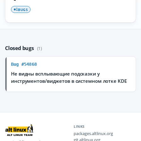
BUGS
1
Closed bugs
(1)
Bug #54868
Не видны всплывающие подсказки у
инструментов/виджетов в системном лотке KDE
LINKS
packages.altlinux.org
git.altlinux.org