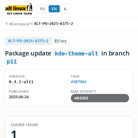
RU
EN
All errata
/
p11
/
ALT-PU-2025-8375-2
ALT-PU-2025-8375-2
Copy
Package update
in branch
kde-theme-alt
p11
VERSION
TASK
#387904
0.4.1-alt1
PUBLISHED
MAX SEVERITY
2025-06-24
NONE
CLOSED ISSUES
1