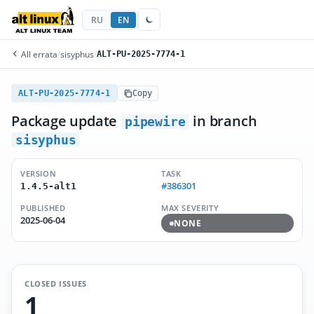
RU
EN
All errata
/
sisyphus
/
ALT-PU-2025-7774-1
ALT-PU-2025-7774-1
Copy
Package update
in branch
pipewire
sisyphus
VERSION
TASK
#386301
1.4.5-alt1
PUBLISHED
MAX SEVERITY
2025-06-04
NONE
CLOSED ISSUES
1