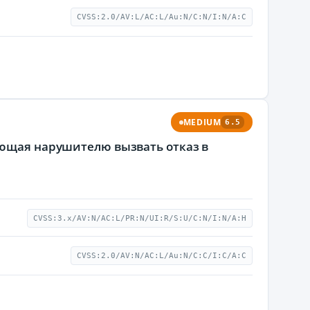
CVSS:2.0/AV:L/AC:L/Au:N/C:N/I:N/A:C
MEDIUM
6.5
яющая нарушителю вызвать отказ в
CVSS:3.x/AV:N/AC:L/PR:N/UI:R/S:U/C:N/I:N/A:H
CVSS:2.0/AV:N/AC:L/Au:N/C:C/I:C/A:C