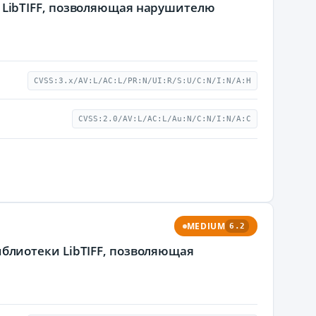
еки LibTIFF, позволяющая нарушителю
CVSS:3.x/AV:L/AC:L/PR:N/UI:R/S:U/C:N/I:N/A:H
CVSS:2.0/AV:L/AC:L/Au:N/C:N/I:N/A:C
MEDIUM
6.2
 библиотеки LibTIFF, позволяющая