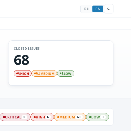
RU
EN
CLOSED ISSUES
68
HIGH
MEDIUM
LOW
6
61
1
CRITICAL
HIGH
MEDIUM
LOW
0
6
61
1