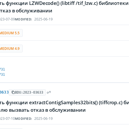
ь функции LZWDecode() (libtiff /tif_lzw.c) библиот
отказ в обслуживании
23-07-09
2025-06-19
MODIFIED:
MEDIUM 5.5
MEDIUM 4.9
731
731
3633
BDU:2023-03633
ь функции extractContigSamples32bits() (tiffcrop.c)
лю вызвать отказ в обслуживании
23-07-10
2025-06-19
MODIFIED: