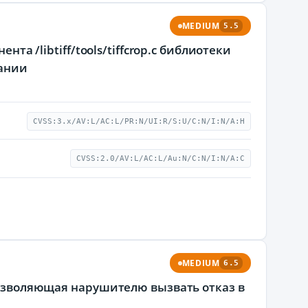
MEDIUM
5.5
нта /libtiff/tools/tiffcrop.c библиотеки
вании
CVSS:3.x/AV:L/AC:L/PR:N/UI:R/S:U/C:N/I:N/A:H
CVSS:2.0/AV:L/AC:L/Au:N/C:N/I:N/A:C
MEDIUM
6.5
 позволяющая нарушителю вызвать отказ в