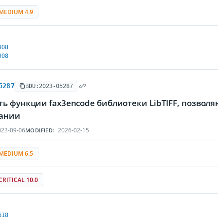
MEDIUM 4.9
908
908
5287
BDU:2023-05287
ть функции fax3encode библиотеки LibTIFF, позвол
ании
23-09-06
2026-02-15
MODIFIED:
MEDIUM 6.5
CRITICAL 10.0
618