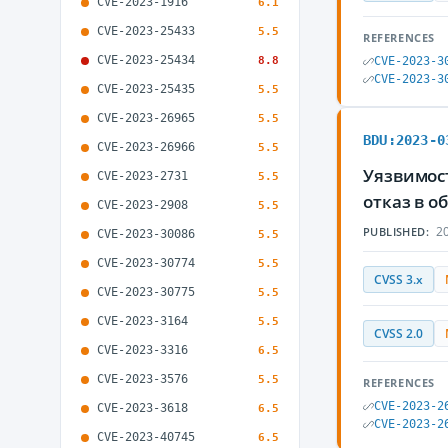
CVE-2023-1916
6.1
CVE-2023-25433
5.5
REFERENCES
CVE-2023-25434
8.8
CVE-2023-3
CVE-2023-3
CVE-2023-25435
5.5
CVE-2023-26965
5.5
BDU:2023-0
CVE-2023-26966
5.5
Уязвимост
CVE-2023-2731
5.5
отказ в 
CVE-2023-2908
5.5
20
PUBLISHED:
CVE-2023-30086
5.5
CVE-2023-30774
5.5
CVSS 3.x
CVE-2023-30775
5.5
CVE-2023-3164
5.5
CVSS 2.0
CVE-2023-3316
6.5
CVE-2023-3576
5.5
REFERENCES
CVE-2023-2
CVE-2023-3618
6.5
CVE-2023-2
CVE-2023-40745
6.5