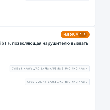
MEDIUM
5.5
и LibTIF, позволяющая нарушителю вызвать
CVSS:3.x/AV:L/AC:L/PR:N/UI:R/S:U/C:N/I:N/A:H
CVSS:2.0/AV:L/AC:L/Au:N/C:N/I:N/A:C