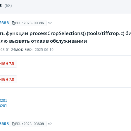
es
(68)
0386
BDU:2023-00386
ь функции processCropSelections() (tools/tiffcrop.c)
лю вызвать отказ в обслуживании
23-01-24
2025-06-19
MODIFIED:
HIGH 7.5
HIGH 7.8
8281
8281
3608
BDU:2023-03608