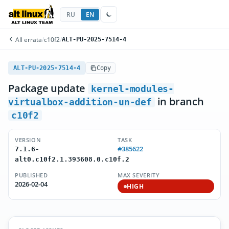
RU
EN
All errata
/
c10f2
/
ALT-PU-2025-7514-4
ALT-PU-2025-7514-4
Copy
Package update
kernel-modules-
in branch
virtualbox-addition-un-def
c10f2
VERSION
TASK
#385622
7.1.6-
alt0.c10f2.1.393608.0.c10f.2
PUBLISHED
MAX SEVERITY
2026-02-04
HIGH