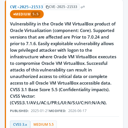
CVE-2025-21533
CVE-2025-21533
MEDIUM
5.5
Vulnerability in the Oracle VM VirtualBox product of
Oracle Virtualization (component: Core). Supported
versions that are affected are Prior to 7.0.24 and
prior to 7.1.6. Easily exploitable vulnerability allows
low privileged attacker with logon to the
infrastructure where Oracle VM VirtualBox executes
to compromise Oracle VM VirtualBox. Successful
attacks of this vulnerability can result in
unauthorized access to critical data or complete
access to all Oracle VM VirtualBox accessible data.
CVSS 3.1 Base Score 5.5 (Confidentiality impacts).
CVSS Vector:
(CVSS:3.1/AV:L/AC:L/PR:L/UI:N/S:U/C:H/I:N/A:N).
2025-01-21
2026-06-17
PUBLISHED:
MODIFIED:
CVSS 3.x
MEDIUM 5.5