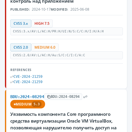
контроль над приложением
2024-10-17
2025-06-08
PUBLISHED:
MODIFIED:
CVSS 3.x
HIGH 7.5
CVSS:3.x/AV:L/AC:H/PR:H/UI:N/S:C/C:H/I:H/A:H
CVSS 2.0
MEDIUM 6.0
CVSS:2.0/AV:L/AC:H/Au:S/C:C/I:C/A:C
REFERENCES
CVE-2024-21259
CVE-2024-21259
BDU:2024-08294
BDU:2024-08294
MEDIUM
5.3
Уязвимость компонента Core программного
средства виртуализации Oracle VM VirtualBox,
позволяющая нарушителю получить доступ на