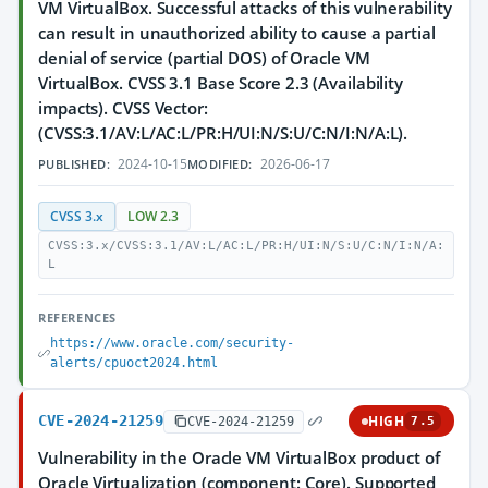
VM VirtualBox. Successful attacks of this vulnerability
can result in unauthorized ability to cause a partial
denial of service (partial DOS) of Oracle VM
VirtualBox. CVSS 3.1 Base Score 2.3 (Availability
impacts). CVSS Vector:
(CVSS:3.1/AV:L/AC:L/PR:H/UI:N/S:U/C:N/I:N/A:L).
2024-10-15
2026-06-17
PUBLISHED:
MODIFIED:
CVSS 3.x
LOW 2.3
CVSS:3.x/CVSS:3.1/AV:L/AC:L/PR:H/UI:N/S:U/C:N/I:N/A:
L
REFERENCES
https://www.oracle.com/security-
alerts/cpuoct2024.html
CVE-2024-21259
HIGH
CVE-2024-21259
7.5
Vulnerability in the Oracle VM VirtualBox product of
Oracle Virtualization (component: Core). Supported