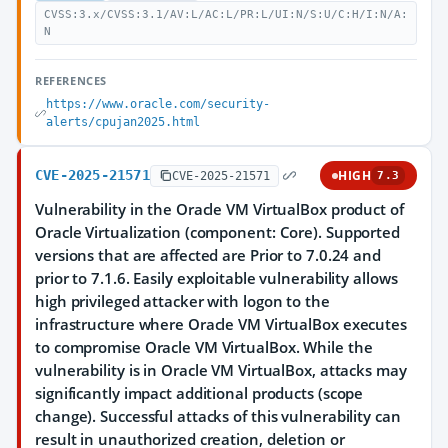
CVSS:3.x/CVSS:3.1/AV:L/AC:L/PR:L/UI:N/S:U/C:H/I:N/A:
N
REFERENCES
https://www.oracle.com/security-
alerts/cpujan2025.html
CVE-2025-21571
HIGH
CVE-2025-21571
7.3
Vulnerability in the Oracle VM VirtualBox product of
Oracle Virtualization (component: Core). Supported
versions that are affected are Prior to 7.0.24 and
prior to 7.1.6. Easily exploitable vulnerability allows
high privileged attacker with logon to the
infrastructure where Oracle VM VirtualBox executes
to compromise Oracle VM VirtualBox. While the
vulnerability is in Oracle VM VirtualBox, attacks may
significantly impact additional products (scope
change). Successful attacks of this vulnerability can
result in unauthorized creation, deletion or