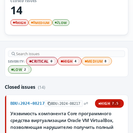
CLOSED ISSUES
14
HIGH
MEDIUM
LOW
4
8
2
SEVERITY:
CRITICAL
HIGH
MEDIUM
0
4
8
LOW
2
Closed issues
(14)
BDU:2024-08217
HIGH
BDU:2024-08217
7.5
Уязвимость компонента Core программного
средства виртуализации Oracle VM VirtualBox,
позволяющая нарушителю получить полный