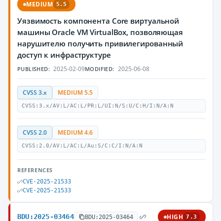
MEDIUM
5.5
Уязвимость компонента Core виртуальной
машины Oracle VM VirtualBox, позволяющая
нарушителю получить привилегированный
доступ к инфраструктуре
2025-02-09
2025-06-08
PUBLISHED:
MODIFIED:
CVSS 3.x
MEDIUM 5.5
CVSS:3.x/AV:L/AC:L/PR:L/UI:N/S:U/C:H/I:N/A:N
CVSS 2.0
MEDIUM 4.6
CVSS:2.0/AV:L/AC:L/Au:S/C:C/I:N/A:N
REFERENCES
CVE-2025-21533
CVE-2025-21533
BDU:2025-03464
HIGH
BDU:2025-03464
7.3