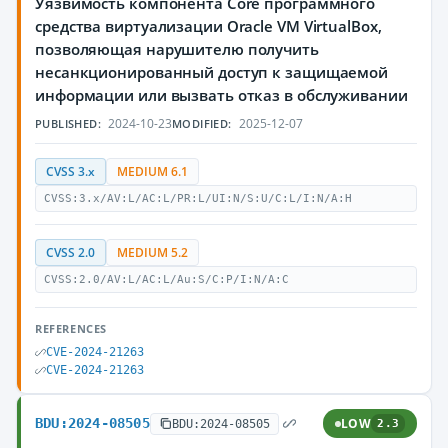
Уязвимость компонента Core программного
средства виртуализации Oracle VM VirtualBox,
позволяющая нарушителю получить
несанкционированный доступ к защищаемой
информации или вызвать отказ в обслуживании
2024-10-23
2025-12-07
PUBLISHED:
MODIFIED:
CVSS 3.x
MEDIUM 6.1
CVSS:3.x/AV:L/AC:L/PR:L/UI:N/S:U/C:L/I:N/A:H
CVSS 2.0
MEDIUM 5.2
CVSS:2.0/AV:L/AC:L/Au:S/C:P/I:N/A:C
REFERENCES
CVE-2024-21263
CVE-2024-21263
BDU:2024-08505
LOW
BDU:2024-08505
2.3