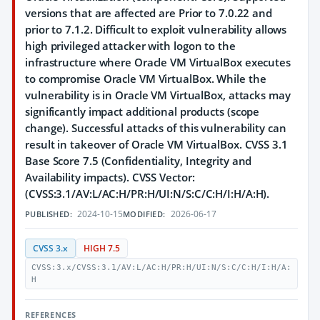
versions that are affected are Prior to 7.0.22 and
prior to 7.1.2. Difficult to exploit vulnerability allows
high privileged attacker with logon to the
infrastructure where Oracle VM VirtualBox executes
to compromise Oracle VM VirtualBox. While the
vulnerability is in Oracle VM VirtualBox, attacks may
significantly impact additional products (scope
change). Successful attacks of this vulnerability can
result in takeover of Oracle VM VirtualBox. CVSS 3.1
Base Score 7.5 (Confidentiality, Integrity and
Availability impacts). CVSS Vector:
(CVSS:3.1/AV:L/AC:H/PR:H/UI:N/S:C/C:H/I:H/A:H).
2024-10-15
2026-06-17
PUBLISHED:
MODIFIED:
CVSS 3.x
HIGH 7.5
CVSS:3.x/CVSS:3.1/AV:L/AC:H/PR:H/UI:N/S:C/C:H/I:H/A:
H
REFERENCES