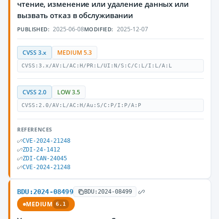
чтение, изменение или удаление данных или
вызвать отказ в обслуживании
2025-06-08
2025-12-07
PUBLISHED:
MODIFIED:
CVSS 3.x
MEDIUM 5.3
CVSS:3.x/AV:L/AC:H/PR:L/UI:N/S:C/C:L/I:L/A:L
CVSS 2.0
LOW 3.5
CVSS:2.0/AV:L/AC:H/Au:S/C:P/I:P/A:P
REFERENCES
CVE-2024-21248
ZDI-24-1412
ZDI-CAN-24045
CVE-2024-21248
BDU:2024-08499
BDU:2024-08499
MEDIUM
6.1