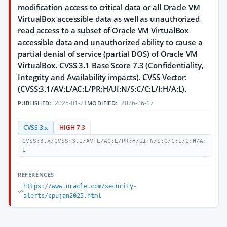
modification access to critical data or all Oracle VM
VirtualBox accessible data as well as unauthorized
read access to a subset of Oracle VM VirtualBox
accessible data and unauthorized ability to cause a
partial denial of service (partial DOS) of Oracle VM
VirtualBox. CVSS 3.1 Base Score 7.3 (Confidentiality,
Integrity and Availability impacts). CVSS Vector:
(CVSS:3.1/AV:L/AC:L/PR:H/UI:N/S:C/C:L/I:H/A:L).
2025-01-21
2026-06-17
PUBLISHED:
MODIFIED:
CVSS 3.x
HIGH 7.3
CVSS:3.x/CVSS:3.1/AV:L/AC:L/PR:H/UI:N/S:C/C:L/I:H/A:
L
REFERENCES
https://www.oracle.com/security-
alerts/cpujan2025.html