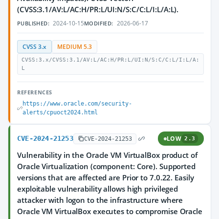
(CVSS:3.1/AV:L/AC:H/PR:L/UI:N/S:C/C:L/I:L/A:L).
2024-10-15
2026-06-17
PUBLISHED:
MODIFIED:
CVSS 3.x
MEDIUM 5.3
CVSS:3.x/CVSS:3.1/AV:L/AC:H/PR:L/UI:N/S:C/C:L/I:L/A:
L
REFERENCES
https://www.oracle.com/security-
alerts/cpuoct2024.html
CVE-2024-21253
LOW
CVE-2024-21253
2.3
Vulnerability in the Oracle VM VirtualBox product of
Oracle Virtualization (component: Core). Supported
versions that are affected are Prior to 7.0.22. Easily
exploitable vulnerability allows high privileged
attacker with logon to the infrastructure where
Oracle VM VirtualBox executes to compromise Oracle