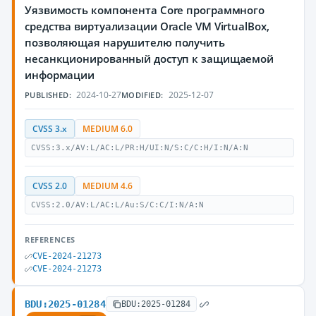
Уязвимость компонента Core программного
средства виртуализации Oracle VM VirtualBox,
позволяющая нарушителю получить
несанкционированный доступ к защищаемой
информации
2024-10-27
2025-12-07
PUBLISHED:
MODIFIED:
CVSS 3.x
MEDIUM 6.0
CVSS:3.x/AV:L/AC:L/PR:H/UI:N/S:C/C:H/I:N/A:N
CVSS 2.0
MEDIUM 4.6
CVSS:2.0/AV:L/AC:L/Au:S/C:C/I:N/A:N
REFERENCES
CVE-2024-21273
CVE-2024-21273
BDU:2025-01284
BDU:2025-01284