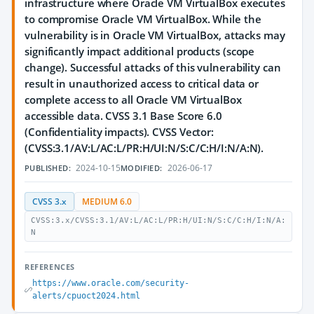
infrastructure where Oracle VM VirtualBox executes
to compromise Oracle VM VirtualBox. While the
vulnerability is in Oracle VM VirtualBox, attacks may
significantly impact additional products (scope
change). Successful attacks of this vulnerability can
result in unauthorized access to critical data or
complete access to all Oracle VM VirtualBox
accessible data. CVSS 3.1 Base Score 6.0
(Confidentiality impacts). CVSS Vector:
(CVSS:3.1/AV:L/AC:L/PR:H/UI:N/S:C/C:H/I:N/A:N).
2024-10-15
2026-06-17
PUBLISHED:
MODIFIED:
CVSS 3.x
MEDIUM 6.0
CVSS:3.x/CVSS:3.1/AV:L/AC:L/PR:H/UI:N/S:C/C:H/I:N/A:
N
REFERENCES
https://www.oracle.com/security-
alerts/cpuoct2024.html