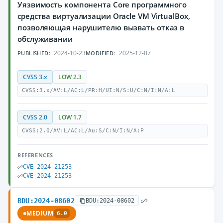
Уязвимость компонента Core программного
средства виртуализации Oracle VM VirtualBox,
позволяющая нарушителю вызвать отказ в
обслуживании
2024-10-23
2025-12-07
PUBLISHED:
MODIFIED:
CVSS 3.x
LOW 2.3
CVSS:3.x/AV:L/AC:L/PR:H/UI:N/S:U/C:N/I:N/A:L
CVSS 2.0
LOW 1.7
CVSS:2.0/AV:L/AC:L/Au:S/C:N/I:N/A:P
REFERENCES
CVE-2024-21253
CVE-2024-21253
BDU:2024-08602
BDU:2024-08602
MEDIUM
6.0