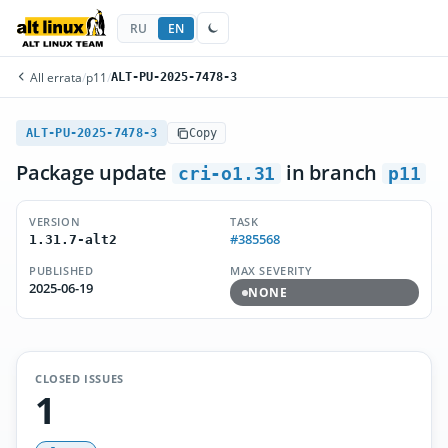
RU
EN
All errata
/
p11
/
ALT-PU-2025-7478-3
ALT-PU-2025-7478-3
Copy
Package update
in branch
cri-o1.31
p11
VERSION
TASK
#385568
1.31.7-alt2
PUBLISHED
MAX SEVERITY
2025-06-19
NONE
CLOSED ISSUES
1