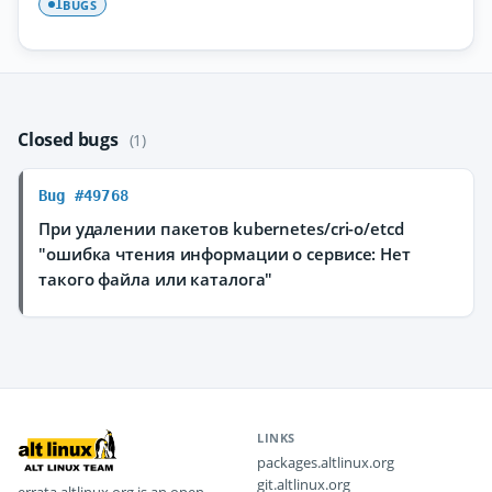
BUGS
1
Closed bugs
(1)
Bug #49768
При удалении пакетов kubernetes/cri-o/etcd
"ошибка чтения информации о сервисе: Нет
такого файла или каталога"
LINKS
packages.altlinux.org
git.altlinux.org