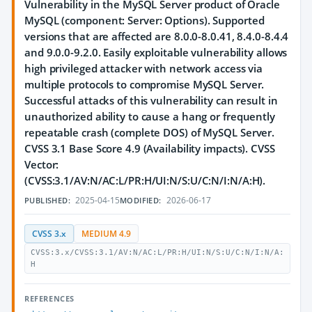
Vulnerability in the MySQL Server product of Oracle
MySQL (component: Server: Options). Supported
versions that are affected are 8.0.0-8.0.41, 8.4.0-8.4.4
and 9.0.0-9.2.0. Easily exploitable vulnerability allows
high privileged attacker with network access via
multiple protocols to compromise MySQL Server.
Successful attacks of this vulnerability can result in
unauthorized ability to cause a hang or frequently
repeatable crash (complete DOS) of MySQL Server.
CVSS 3.1 Base Score 4.9 (Availability impacts). CVSS
Vector:
(CVSS:3.1/AV:N/AC:L/PR:H/UI:N/S:U/C:N/I:N/A:H).
2025-04-15
2026-06-17
PUBLISHED:
MODIFIED:
CVSS 3.x
MEDIUM 4.9
CVSS:3.x/CVSS:3.1/AV:N/AC:L/PR:H/UI:N/S:U/C:N/I:N/A:
H
REFERENCES