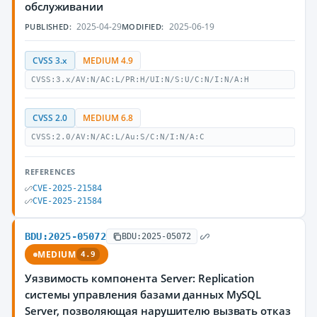
обслуживании
2025-04-29
2025-06-19
PUBLISHED:
MODIFIED:
CVSS 3.x
MEDIUM 4.9
CVSS:3.x/AV:N/AC:L/PR:H/UI:N/S:U/C:N/I:N/A:H
CVSS 2.0
MEDIUM 6.8
CVSS:2.0/AV:N/AC:L/Au:S/C:N/I:N/A:C
REFERENCES
CVE-2025-21584
CVE-2025-21584
BDU:2025-05072
BDU:2025-05072
MEDIUM
4.9
Уязвимость компонента Server: Replication
системы управления базами данных MySQL
Server, позволяющая нарушителю вызвать отказ