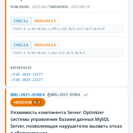
2025-04-29
2025-06-19
PUBLISHED:
MODIFIED:
CVSS 3.x
MEDIUM 6.5
CVSS:3.x/AV:N/AC:L/PR:L/UI:N/S:U/C:N/I:N/A:H
CVSS 2.0
MEDIUM 6.8
CVSS:2.0/AV:N/AC:L/Au:S/C:N/I:N/A:C
REFERENCES
CVE-2025-21577
CVE-2025-21577
BDU:2025-05064
BDU:2025-05064
MEDIUM
6.5
Уязвимость компонента Server: Optimizer
системы управления базами данных MySQL
Server, позволяющая нарушителю вызвать отказ
в обслуживании