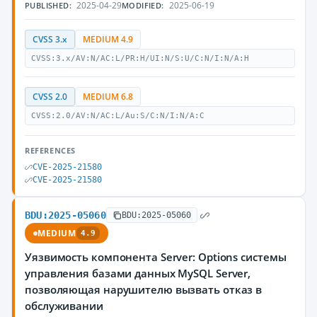
2025-04-29
2025-06-19
PUBLISHED:
MODIFIED:
CVSS 3.x
MEDIUM 4.9
CVSS:3.x/AV:N/AC:L/PR:H/UI:N/S:U/C:N/I:N/A:H
CVSS 2.0
MEDIUM 6.8
CVSS:2.0/AV:N/AC:L/Au:S/C:N/I:N/A:C
REFERENCES
CVE-2025-21580
CVE-2025-21580
BDU:2025-05060
BDU:2025-05060
MEDIUM
4.9
Уязвимость компонента Server: Options системы
управления базами данных MySQL Server,
позволяющая нарушителю вызвать отказ в
обслуживании