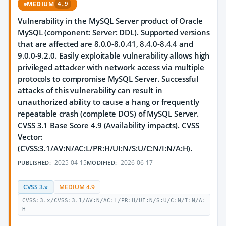
MEDIUM
4.9
Vulnerability in the MySQL Server product of Oracle
MySQL (component: Server: DDL). Supported versions
that are affected are 8.0.0-8.0.41, 8.4.0-8.4.4 and
9.0.0-9.2.0. Easily exploitable vulnerability allows high
privileged attacker with network access via multiple
protocols to compromise MySQL Server. Successful
attacks of this vulnerability can result in
unauthorized ability to cause a hang or frequently
repeatable crash (complete DOS) of MySQL Server.
CVSS 3.1 Base Score 4.9 (Availability impacts). CVSS
Vector:
(CVSS:3.1/AV:N/AC:L/PR:H/UI:N/S:U/C:N/I:N/A:H).
2025-04-15
2026-06-17
PUBLISHED:
MODIFIED:
CVSS 3.x
MEDIUM 4.9
CVSS:3.x/CVSS:3.1/AV:N/AC:L/PR:H/UI:N/S:U/C:N/I:N/A:
H