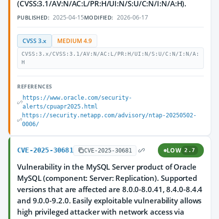
(CVSS:3.1/AV:N/AC:L/PR:H/UI:N/S:U/C:N/I:N/A:H).
2025-04-15
2026-06-17
PUBLISHED:
MODIFIED:
CVSS 3.x
MEDIUM 4.9
CVSS:3.x/CVSS:3.1/AV:N/AC:L/PR:H/UI:N/S:U/C:N/I:N/A:
H
REFERENCES
https://www.oracle.com/security-
alerts/cpuapr2025.html
https://security.netapp.com/advisory/ntap-20250502-
0006/
CVE-2025-30681
LOW
CVE-2025-30681
2.7
Vulnerability in the MySQL Server product of Oracle
MySQL (component: Server: Replication). Supported
versions that are affected are 8.0.0-8.0.41, 8.4.0-8.4.4
and 9.0.0-9.2.0. Easily exploitable vulnerability allows
high privileged attacker with network access via