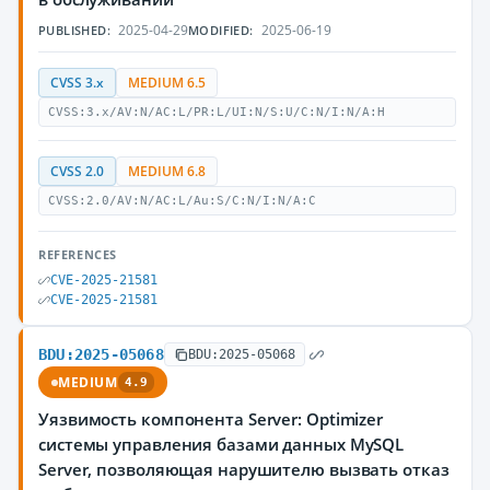
2025-04-29
2025-06-19
PUBLISHED:
MODIFIED:
CVSS 3.x
MEDIUM 6.5
CVSS:3.x/AV:N/AC:L/PR:L/UI:N/S:U/C:N/I:N/A:H
CVSS 2.0
MEDIUM 6.8
CVSS:2.0/AV:N/AC:L/Au:S/C:N/I:N/A:C
REFERENCES
CVE-2025-21581
CVE-2025-21581
BDU:2025-05068
BDU:2025-05068
MEDIUM
4.9
Уязвимость компонента Server: Optimizer
системы управления базами данных MySQL
Server, позволяющая нарушителю вызвать отказ