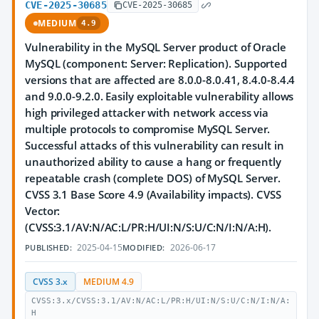
CVE-2025-30685
CVE-2025-30685
MEDIUM
4.9
Vulnerability in the MySQL Server product of Oracle
MySQL (component: Server: Replication). Supported
versions that are affected are 8.0.0-8.0.41, 8.4.0-8.4.4
and 9.0.0-9.2.0. Easily exploitable vulnerability allows
high privileged attacker with network access via
multiple protocols to compromise MySQL Server.
Successful attacks of this vulnerability can result in
unauthorized ability to cause a hang or frequently
repeatable crash (complete DOS) of MySQL Server.
CVSS 3.1 Base Score 4.9 (Availability impacts). CVSS
Vector:
(CVSS:3.1/AV:N/AC:L/PR:H/UI:N/S:U/C:N/I:N/A:H).
2025-04-15
2026-06-17
PUBLISHED:
MODIFIED:
CVSS 3.x
MEDIUM 4.9
CVSS:3.x/CVSS:3.1/AV:N/AC:L/PR:H/UI:N/S:U/C:N/I:N/A:
H