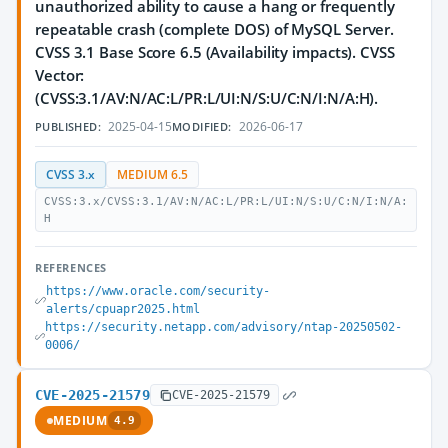
unauthorized ability to cause a hang or frequently
repeatable crash (complete DOS) of MySQL Server.
CVSS 3.1 Base Score 6.5 (Availability impacts). CVSS
Vector:
(CVSS:3.1/AV:N/AC:L/PR:L/UI:N/S:U/C:N/I:N/A:H).
2025-04-15
2026-06-17
PUBLISHED:
MODIFIED:
CVSS 3.x
MEDIUM 6.5
CVSS:3.x/CVSS:3.1/AV:N/AC:L/PR:L/UI:N/S:U/C:N/I:N/A:
H
REFERENCES
https://www.oracle.com/security-
alerts/cpuapr2025.html
https://security.netapp.com/advisory/ntap-20250502-
0006/
CVE-2025-21579
CVE-2025-21579
MEDIUM
4.9