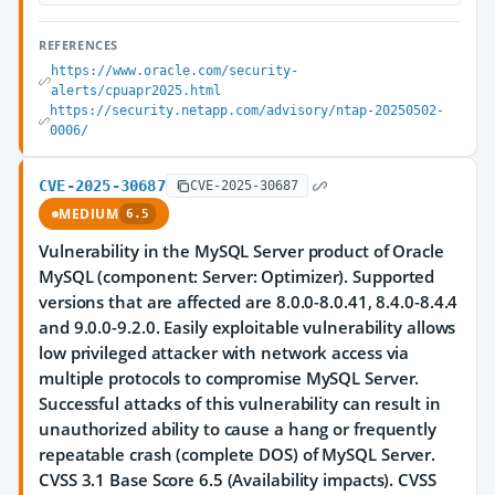
REFERENCES
https://www.oracle.com/security-
alerts/cpuapr2025.html
https://security.netapp.com/advisory/ntap-20250502-
0006/
CVE-2025-30687
CVE-2025-30687
MEDIUM
6.5
Vulnerability in the MySQL Server product of Oracle
MySQL (component: Server: Optimizer). Supported
versions that are affected are 8.0.0-8.0.41, 8.4.0-8.4.4
and 9.0.0-9.2.0. Easily exploitable vulnerability allows
low privileged attacker with network access via
multiple protocols to compromise MySQL Server.
Successful attacks of this vulnerability can result in
unauthorized ability to cause a hang or frequently
repeatable crash (complete DOS) of MySQL Server.
CVSS 3.1 Base Score 6.5 (Availability impacts). CVSS