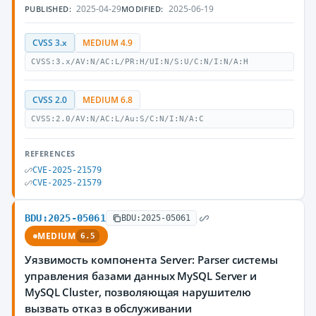
2025-04-29
2025-06-19
PUBLISHED:
MODIFIED:
CVSS 3.x
MEDIUM 4.9
CVSS:3.x/AV:N/AC:L/PR:H/UI:N/S:U/C:N/I:N/A:H
CVSS 2.0
MEDIUM 6.8
CVSS:2.0/AV:N/AC:L/Au:S/C:N/I:N/A:C
REFERENCES
CVE-2025-21579
CVE-2025-21579
BDU:2025-05061
BDU:2025-05061
MEDIUM
6.5
Уязвимость компонента Server: Parser системы
управления базами данных MySQL Server и
MySQL Cluster, позволяющая нарушителю
вызвать отказ в обслуживании