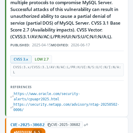
multiple protocols to compromise MySQL Server.
Successful attacks of this vulnerability can result in
unauthorized ability to cause a partial denial of
service (partial DOS) of MySQL Server. CVSS 3.1 Base
Score 2.7 (Availability impacts). CVSS Vector:
(CVSS:3.1/AV:N/AC:L/PR:H/UI:N/S:U/C:N/I:N/A:L).
2025-04-15
2026-06-17
PUBLISHED:
MODIFIED:
CVSS 3.x
LOW 2.7
CVSS:3.x/CVSS:3.1/AV:N/AC:L/PR:H/UI:N/S:U/C:N/I:N/A:
L
REFERENCES
https://www.oracle.com/security-
alerts/cpuapr2025.html
https://security.netapp.com/advisory/ntap-20250502-
0006/
CVE-2025-30682
CVE-2025-30682
MEDIUM
6.5