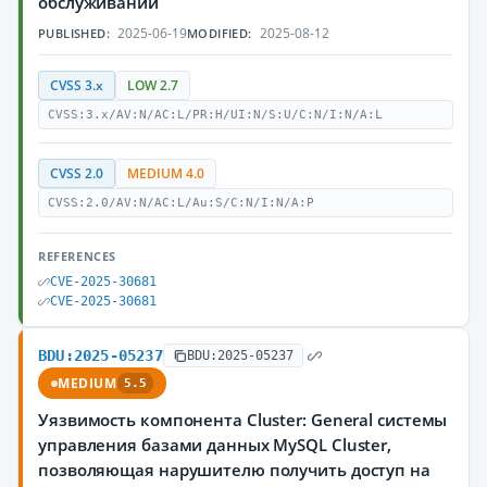
обслуживании
2025-06-19
2025-08-12
PUBLISHED:
MODIFIED:
CVSS 3.x
LOW 2.7
CVSS:3.x/AV:N/AC:L/PR:H/UI:N/S:U/C:N/I:N/A:L
CVSS 2.0
MEDIUM 4.0
CVSS:2.0/AV:N/AC:L/Au:S/C:N/I:N/A:P
REFERENCES
CVE-2025-30681
CVE-2025-30681
BDU:2025-05237
BDU:2025-05237
MEDIUM
5.5
Уязвимость компонента Cluster: General системы
управления базами данных MySQL Cluster,
позволяющая нарушителю получить доступ на