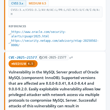
CVSS 3.x
MEDIUM 6.5
CVSS:3.x/CVSS:3.1/AV:N/AC:L/PR:L/UI:N/S:U/C:N/I:N/A:
H
REFERENCES
https://www.oracle.com/security-
alerts/cpuapr2025.html
https://security.netapp.com/advisory/ntap-20250502-
0006/
CVE-2025-21577
CVE-2025-21577
MEDIUM
6.5
Vulnerability in the MySQL Server product of Oracle
MySQL (component: InnoDB). Supported versions
that are affected are 8.0.0-8.0.41, 8.4.0-8.4.4 and
9.0.0-9.2.0. Easily exploitable vulnerability allows low
privileged attacker with network access via multiple
protocols to compromise MySQL Server. Successful
attacks of this vulnerability can result in