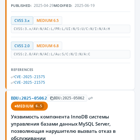
2025-04-29
2025-06-19
PUBLISHED:
MODIFIED:
CVSS 3.x
MEDIUM 6.5
CVSS:3.x/AV:N/AC:L/PR:L/UI:N/S:U/C:N/I:N/A:H
CVSS 2.0
MEDIUM 6.8
CVSS:2.0/AV:N/AC:L/Au:S/C:N/I:N/A:C
REFERENCES
CVE-2025-21575
CVE-2025-21575
BDU:2025-05062
BDU:2025-05062
MEDIUM
6.5
Уязвимость компонента InnoDB системы
управления базами данных MySQL Server,
позволяющая нарушителю вызвать отказ в
обслуживании