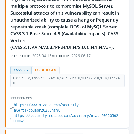
multiple protocols to compromise MySQL Server.
Successful attacks of this vulnerability can result in
unauthorized ability to cause a hang or frequently
repeatable crash (complete DOS) of MySQL Server.
CVSS 3.1 Base Score 4.9 (Availability impacts). CVSS
Vector:
(CVSS:3.1/AV:N/AC:L/PR:H/UI:N/S:U/C:N/I:N/A:H).
2025-04-15
2026-06-17
PUBLISHED:
MODIFIED:
CVSS 3.x
MEDIUM 4.9
CVSS:3.x/CVSS:3.1/AV:N/AC:L/PR:H/UI:N/S:U/C:N/I:N/A:
H
REFERENCES
https://www.oracle.com/security-
alerts/cpuapr2025.html
https://security.netapp.com/advisory/ntap-20250502-
0006/