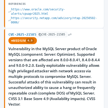
REFERENCES
https://www.oracle.com/security-
alerts/cpuapr2025.html
https://security.netapp.com/advisory/ntap-20250502-
0006/
CVE-2025-21585
CVE-2025-21585
MEDIUM
4.9
Vulnerability in the MySQL Server product of Oracle
MySQL (component: Server: Optimizer). Supported
versions that are affected are 8.0.0-8.0.41, 8.4.0-8.4.4
and 9.0.0-9.2.0. Easily exploitable vulnerability allows
high privileged attacker with network access via
multiple protocols to compromise MySQL Server.
Successful attacks of this vulnerability can result in
unauthorized ability to cause a hang or frequently
repeatable crash (complete DOS) of MySQL Server.
CVSS 3.1 Base Score 4.9 (Availability impacts). CVSS
Vector: