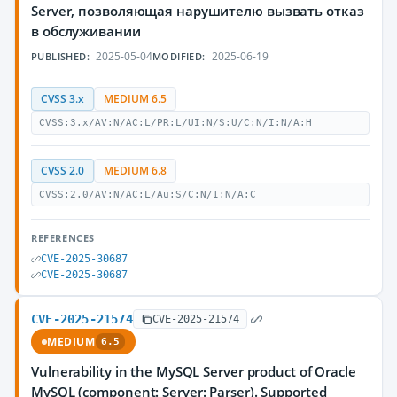
Server, позволяющая нарушителю вызвать отказ
в обслуживании
2025-05-04
2025-06-19
PUBLISHED:
MODIFIED:
CVSS 3.x
MEDIUM 6.5
CVSS:3.x/AV:N/AC:L/PR:L/UI:N/S:U/C:N/I:N/A:H
CVSS 2.0
MEDIUM 6.8
CVSS:2.0/AV:N/AC:L/Au:S/C:N/I:N/A:C
REFERENCES
CVE-2025-30687
CVE-2025-30687
CVE-2025-21574
CVE-2025-21574
MEDIUM
6.5
Vulnerability in the MySQL Server product of Oracle
MySQL (component: Server: Parser). Supported