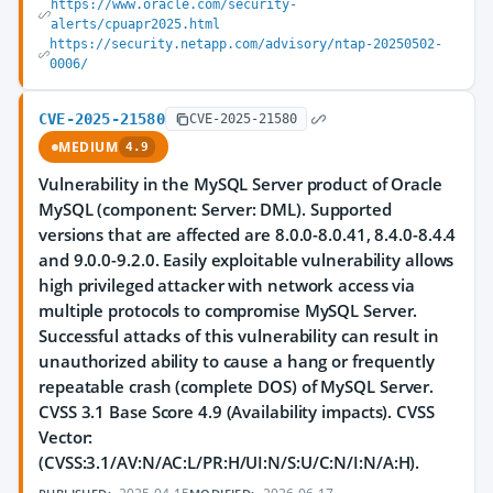
https://www.oracle.com/security-
alerts/cpuapr2025.html
https://security.netapp.com/advisory/ntap-20250502-
0006/
CVE-2025-21580
CVE-2025-21580
MEDIUM
4.9
Vulnerability in the MySQL Server product of Oracle
MySQL (component: Server: DML). Supported
versions that are affected are 8.0.0-8.0.41, 8.4.0-8.4.4
and 9.0.0-9.2.0. Easily exploitable vulnerability allows
high privileged attacker with network access via
multiple protocols to compromise MySQL Server.
Successful attacks of this vulnerability can result in
unauthorized ability to cause a hang or frequently
repeatable crash (complete DOS) of MySQL Server.
CVSS 3.1 Base Score 4.9 (Availability impacts). CVSS
Vector:
(CVSS:3.1/AV:N/AC:L/PR:H/UI:N/S:U/C:N/I:N/A:H).