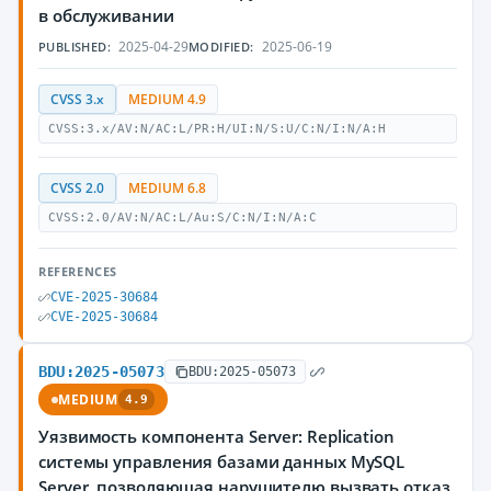
в обслуживании
2025-04-29
2025-06-19
PUBLISHED:
MODIFIED:
CVSS 3.x
MEDIUM 4.9
CVSS:3.x/AV:N/AC:L/PR:H/UI:N/S:U/C:N/I:N/A:H
CVSS 2.0
MEDIUM 6.8
CVSS:2.0/AV:N/AC:L/Au:S/C:N/I:N/A:C
REFERENCES
CVE-2025-30684
CVE-2025-30684
BDU:2025-05073
BDU:2025-05073
MEDIUM
4.9
Уязвимость компонента Server: Replication
системы управления базами данных MySQL
Server, позволяющая нарушителю вызвать отказ