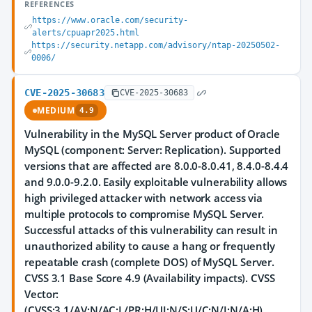
REFERENCES
https://www.oracle.com/security-
alerts/cpuapr2025.html
https://security.netapp.com/advisory/ntap-20250502-
0006/
CVE-2025-30683
CVE-2025-30683
MEDIUM
4.9
Vulnerability in the MySQL Server product of Oracle
MySQL (component: Server: Replication). Supported
versions that are affected are 8.0.0-8.0.41, 8.4.0-8.4.4
and 9.0.0-9.2.0. Easily exploitable vulnerability allows
high privileged attacker with network access via
multiple protocols to compromise MySQL Server.
Successful attacks of this vulnerability can result in
unauthorized ability to cause a hang or frequently
repeatable crash (complete DOS) of MySQL Server.
CVSS 3.1 Base Score 4.9 (Availability impacts). CVSS
Vector:
(CVSS:3.1/AV:N/AC:L/PR:H/UI:N/S:U/C:N/I:N/A:H).