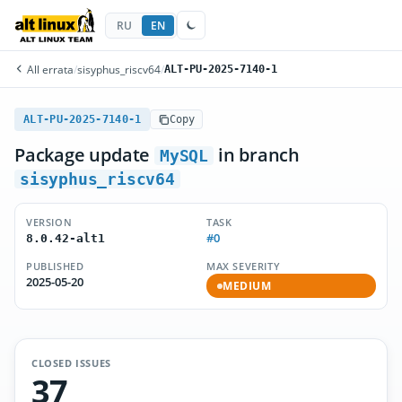
RU
EN
All errata
/
sisyphus_riscv64
/
ALT-PU-2025-7140-1
ALT-PU-2025-7140-1
Copy
Package update
in branch
MySQL
sisyphus_riscv64
VERSION
TASK
#0
8.0.42-alt1
PUBLISHED
MAX SEVERITY
2025-05-20
MEDIUM
CLOSED ISSUES
37