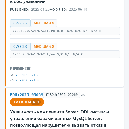
в обслуживании
2025-04-29
2025-06-19
PUBLISHED:
MODIFIED:
CVSS 3.x
MEDIUM 4.9
CVSS:3.x/AV:N/AC:L/PR:H/UI:N/S:U/C:N/I:N/A:H
CVSS 2.0
MEDIUM 6.8
CVSS:2.0/AV:N/AC:L/Au:S/C:N/I:N/A:C
REFERENCES
CVE-2025-21585
CVE-2025-21585
BDU:2025-05069
BDU:2025-05069
MEDIUM
4.9
Уязвимость компонента Server: DDL системы
управления базами данных MySQL Server,
позволяющая нарушителю вызвать отказ в