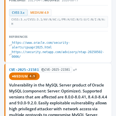
2025-04-15
2026-06-17
PUBLISHED:
MODIFIED:
CVSS 3.x
MEDIUM 4.9
CVSS:3.x/CVSS:3.1/AV:N/AC:L/PR:H/UI:N/S:U/C:N/I:N/A:
H
REFERENCES
https://www.oracle.com/security-
alerts/cpuapr2025.html
https://security.netapp.com/advisory/ntap-20250502-
0006/
CVE-2025-21581
CVE-2025-21581
MEDIUM
4.9
Vulnerability in the MySQL Server product of Oracle
MySQL (component: Server: Optimizer). Supported
versions that are affected are 8.0.0-8.0.41, 8.4.0-8.4.4
and 9.0.0-9.2.0. Easily exploitable vulnerability allows
high privileged attacker with network access via
multiple protocols to compromise MySQL Server.