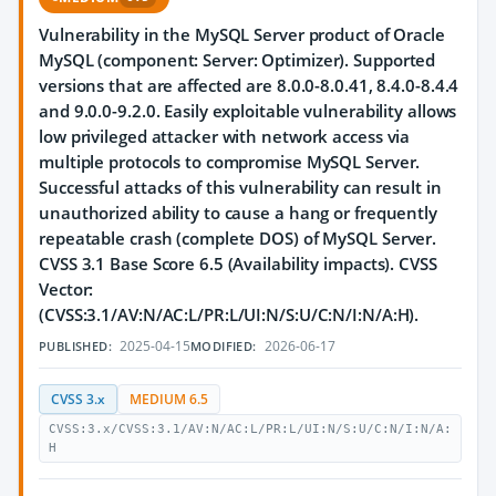
Vulnerability in the MySQL Server product of Oracle
MySQL (component: Server: Optimizer). Supported
versions that are affected are 8.0.0-8.0.41, 8.4.0-8.4.4
and 9.0.0-9.2.0. Easily exploitable vulnerability allows
low privileged attacker with network access via
multiple protocols to compromise MySQL Server.
Successful attacks of this vulnerability can result in
unauthorized ability to cause a hang or frequently
repeatable crash (complete DOS) of MySQL Server.
CVSS 3.1 Base Score 6.5 (Availability impacts). CVSS
Vector:
(CVSS:3.1/AV:N/AC:L/PR:L/UI:N/S:U/C:N/I:N/A:H).
2025-04-15
2026-06-17
PUBLISHED:
MODIFIED:
CVSS 3.x
MEDIUM 6.5
CVSS:3.x/CVSS:3.1/AV:N/AC:L/PR:L/UI:N/S:U/C:N/I:N/A:
H