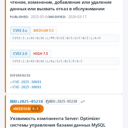
чтение, изменение, добавление или удаление
данных или вызвать отказ в обслуживании
2025-05-04
2026-03-17
PUBLISHED:
MODIFIED:
CVSS 3.x
MEDIUM 5.5
CVSS:3.x/AV:N/AC:L/PR:H/UI:N/S:U/C:N/I:L/A:H
CVSS 2.0
HIGH 7.5
CVSS:2.0/AV:N/AC:L/Au:S/C:N/I:P/A:C
REFERENCES
CVE-2025-30693
CVE-2025-30693
BDU:2025-05238
BDU:2025-05238
MEDIUM
6.5
Уязвимость компонента Server: Optimizer
системы управления базами данных MySQL