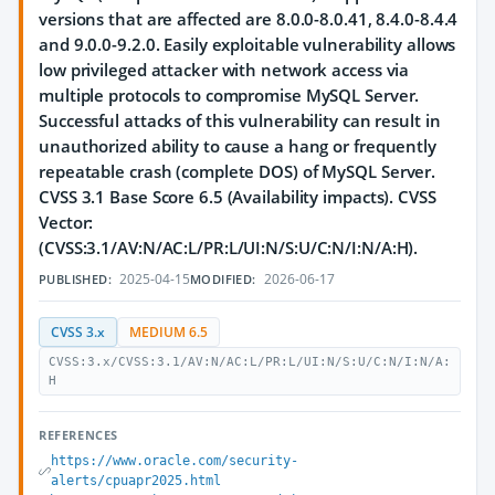
versions that are affected are 8.0.0-8.0.41, 8.4.0-8.4.4
and 9.0.0-9.2.0. Easily exploitable vulnerability allows
low privileged attacker with network access via
multiple protocols to compromise MySQL Server.
Successful attacks of this vulnerability can result in
unauthorized ability to cause a hang or frequently
repeatable crash (complete DOS) of MySQL Server.
CVSS 3.1 Base Score 6.5 (Availability impacts). CVSS
Vector:
(CVSS:3.1/AV:N/AC:L/PR:L/UI:N/S:U/C:N/I:N/A:H).
2025-04-15
2026-06-17
PUBLISHED:
MODIFIED:
CVSS 3.x
MEDIUM 6.5
CVSS:3.x/CVSS:3.1/AV:N/AC:L/PR:L/UI:N/S:U/C:N/I:N/A:
H
REFERENCES
https://www.oracle.com/security-
alerts/cpuapr2025.html