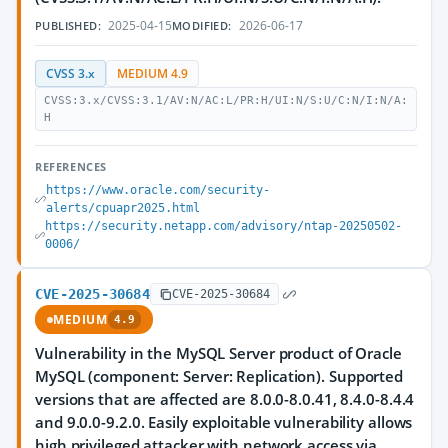
2025-04-15
2026-06-17
PUBLISHED:
MODIFIED:
CVSS 3.x
MEDIUM 4.9
CVSS:3.x/CVSS:3.1/AV:N/AC:L/PR:H/UI:N/S:U/C:N/I:N/A:
H
REFERENCES
https://www.oracle.com/security-
alerts/cpuapr2025.html
https://security.netapp.com/advisory/ntap-20250502-
0006/
CVE-2025-30684
CVE-2025-30684
MEDIUM
4.9
Vulnerability in the MySQL Server product of Oracle
MySQL (component: Server: Replication). Supported
versions that are affected are 8.0.0-8.0.41, 8.4.0-8.4.4
and 9.0.0-9.2.0. Easily exploitable vulnerability allows
high privileged attacker with network access via