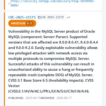
https://security.netapp.com/advisory/ntap-20250502-
0006/
CVE-2025-21575
CVE-2025-21575
MEDIUM
6.5
Vulnerability in the MySQL Server product of Oracle
MySQL (component: Server: Parser). Supported
versions that are affected are 8.0.0-8.0.41, 8.4.0-8.4.4
and 9.0.0-9.2.0. Easily exploitable vulnerability allows
low privileged attacker with network access via
multiple protocols to compromise MySQL Server.
Successful attacks of this vulnerability can result in
unauthorized ability to cause a hang or frequently
repeatable crash (complete DOS) of MySQL Server.
CVSS 3.1 Base Score 6.5 (Availability impacts). CVSS
Vector:
(CVSS:3.1/AV:N/AC:L/PR:L/UI:N/S:U/C:N/I:N/A:H).
2025-04-15
2026-06-17
PUBLISHED:
MODIFIED: