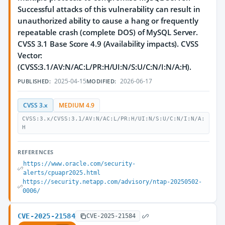
Successful attacks of this vulnerability can result in
unauthorized ability to cause a hang or frequently
repeatable crash (complete DOS) of MySQL Server.
CVSS 3.1 Base Score 4.9 (Availability impacts). CVSS
Vector:
(CVSS:3.1/AV:N/AC:L/PR:H/UI:N/S:U/C:N/I:N/A:H).
2025-04-15
2026-06-17
PUBLISHED:
MODIFIED:
CVSS 3.x
MEDIUM 4.9
CVSS:3.x/CVSS:3.1/AV:N/AC:L/PR:H/UI:N/S:U/C:N/I:N/A:
H
REFERENCES
https://www.oracle.com/security-
alerts/cpuapr2025.html
https://security.netapp.com/advisory/ntap-20250502-
0006/
CVE-2025-21584
CVE-2025-21584