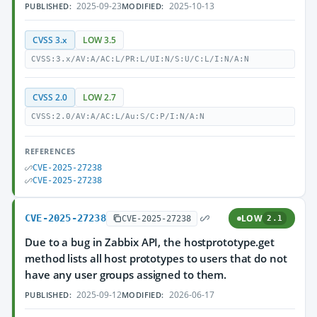
2025-09-23
2025-10-13
PUBLISHED:
MODIFIED:
CVSS 3.x
LOW 3.5
CVSS:3.x/AV:A/AC:L/PR:L/UI:N/S:U/C:L/I:N/A:N
CVSS 2.0
LOW 2.7
CVSS:2.0/AV:A/AC:L/Au:S/C:P/I:N/A:N
REFERENCES
CVE-2025-27238
CVE-2025-27238
CVE-2025-27238
LOW
CVE-2025-27238
2.1
Due to a bug in Zabbix API, the hostprototype.get
method lists all host prototypes to users that do not
have any user groups assigned to them.
2025-09-12
2026-06-17
PUBLISHED:
MODIFIED: