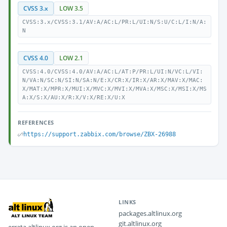
CVSS 3.x
LOW 3.5
CVSS:3.x/CVSS:3.1/AV:A/AC:L/PR:L/UI:N/S:U/C:L/I:N/A:
N
CVSS 4.0
LOW 2.1
CVSS:4.0/CVSS:4.0/AV:A/AC:L/AT:P/PR:L/UI:N/VC:L/VI:
N/VA:N/SC:N/SI:N/SA:N/E:X/CR:X/IR:X/AR:X/MAV:X/MAC:
X/MAT:X/MPR:X/MUI:X/MVC:X/MVI:X/MVA:X/MSC:X/MSI:X/MS
A:X/S:X/AU:X/R:X/V:X/RE:X/U:X
REFERENCES
https://support.zabbix.com/browse/ZBX-26988
LINKS
packages.altlinux.org
git.altlinux.org