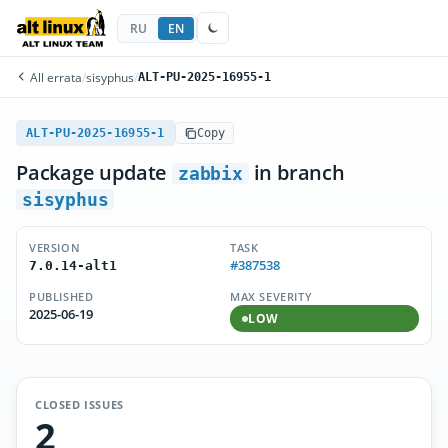
RU
EN
All errata
/
sisyphus
/
ALT-PU-2025-16955-1
ALT-PU-2025-16955-1
Copy
Package update
in branch
zabbix
sisyphus
VERSION
TASK
#387538
7.0.14-alt1
PUBLISHED
MAX SEVERITY
2025-06-19
LOW
CLOSED ISSUES
2