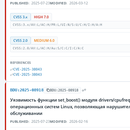
2025-07-23
2026-03-12
PUBLISHED:
MODIFIED:
CVSS 3.x
HIGH 7.0
CVSS:3.x/AV:L/AC:H/PR:L/UI:N/S:U/C:H/I:H/A:H
CVSS 2.0
MEDIUM 6.0
CVSS:2.0/AV:L/AC:H/Au:S/C:C/I:C/A:C
REFERENCES
CVE-2025-38043
CVE-2025-38043
BDU:2025-08918
BDU:2025-08918
Уязвимость функции set_boost() модуля drivers/cpufreq
операционных систем Linux, позволяющая нарушител
обслуживании
2025-07-23
2026-02-16
PUBLISHED:
MODIFIED: