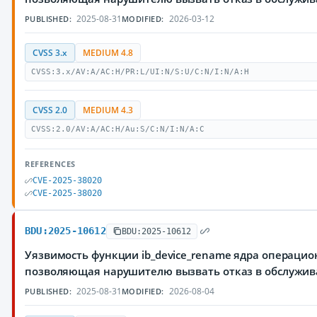
2025-08-31
2026-03-12
PUBLISHED:
MODIFIED:
CVSS 3.x
MEDIUM 4.8
CVSS:3.x/AV:A/AC:H/PR:L/UI:N/S:U/C:N/I:N/A:H
CVSS 2.0
MEDIUM 4.3
CVSS:2.0/AV:A/AC:H/Au:S/C:N/I:N/A:C
REFERENCES
CVE-2025-38020
CVE-2025-38020
BDU:2025-10612
BDU:2025-10612
Уязвимость функции ib_device_rename ядра операцио
позволяющая нарушителю вызвать отказ в обслужи
2025-08-31
2026-08-04
PUBLISHED:
MODIFIED: