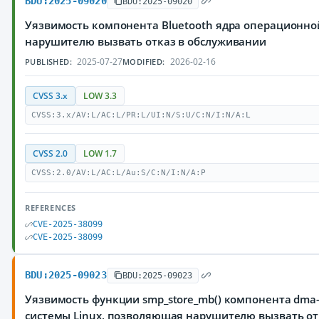
BDU:2025-09020
BDU:2025-09020
Уязвимость компонента Bluetooth ядра операционно
нарушителю вызвать отказ в обслуживании
2025-07-27
2026-02-16
PUBLISHED:
MODIFIED:
CVSS 3.x
LOW 3.3
CVSS:3.x/AV:L/AC:L/PR:L/UI:N/S:U/C:N/I:N/A:L
CVSS 2.0
LOW 1.7
CVSS:2.0/AV:L/AC:L/Au:S/C:N/I:N/A:P
REFERENCES
CVE-2025-38099
CVE-2025-38099
BDU:2025-09023
BDU:2025-09023
Уязвимость функции smp_store_mb() компонента dma
системы Linux, позволяющая нарушителю вызвать от