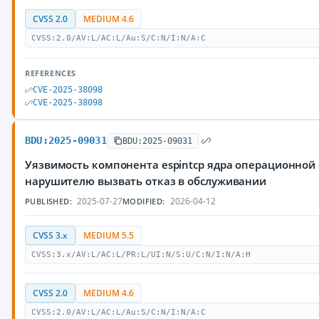
CVSS 2.0
MEDIUM 4.6
CVSS:2.0/AV:L/AC:L/Au:S/C:N/I:N/A:C
REFERENCES
CVE-2025-38098
CVE-2025-38098
BDU:2025-09031
BDU:2025-09031
Уязвимость компонента espintcp ядра операционной
нарушителю вызвать отказ в обслуживании
2025-07-27
2026-04-12
PUBLISHED:
MODIFIED:
CVSS 3.x
MEDIUM 5.5
CVSS:3.x/AV:L/AC:L/PR:L/UI:N/S:U/C:N/I:N/A:H
CVSS 2.0
MEDIUM 4.6
CVSS:2.0/AV:L/AC:L/Au:S/C:N/I:N/A:C