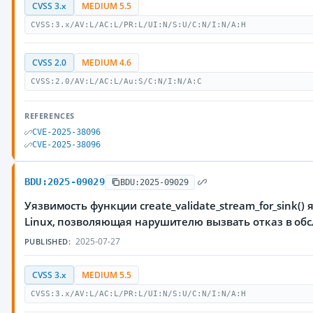
CVSS 3.x
MEDIUM 5.5
CVSS:3.x/AV:L/AC:L/PR:L/UI:N/S:U/C:N/I:N/A:H
CVSS 2.0
MEDIUM 4.6
CVSS:2.0/AV:L/AC:L/Au:S/C:N/I:N/A:C
REFERENCES
CVE-2025-38096
CVE-2025-38096
BDU:2025-09029
BDU:2025-09029
Уязвимость функции create_validate_stream_for_sink(
Linux, позволяющая нарушителю вызвать отказ в об
2025-07-27
PUBLISHED:
CVSS 3.x
MEDIUM 5.5
CVSS:3.x/AV:L/AC:L/PR:L/UI:N/S:U/C:N/I:N/A:H