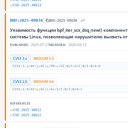
CVE-2025-38013
CVE-2025-38013
BDU:2025-09036
BDU:2025-09036
Уязвимость функции bpf_iter_scx_dsq_new() компонен
системы Linux, позволяющая нарушителю вызвать от
2025-07-27
2026-03-12
PUBLISHED:
MODIFIED:
CVSS 3.x
MEDIUM 5.5
CVSS:3.x/AV:L/AC:L/PR:L/UI:N/S:U/C:N/I:N/A:H
CVSS 2.0
MEDIUM 4.6
CVSS:2.0/AV:L/AC:L/Au:S/C:N/I:N/A:C
REFERENCES
CVE-2025-38012
CVE-2025-38012