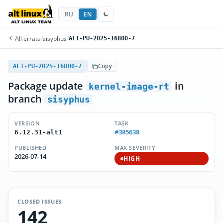
RU
EN
All errata
/
sisyphus
/
ALT-PU-2025-16800-7
ALT-PU-2025-16800-7
Copy
Package update
in
kernel-image-rt
branch
sisyphus
VERSION
TASK
#385638
6.12.31-alt1
PUBLISHED
MAX SEVERITY
2026-07-14
HIGH
CLOSED ISSUES
142