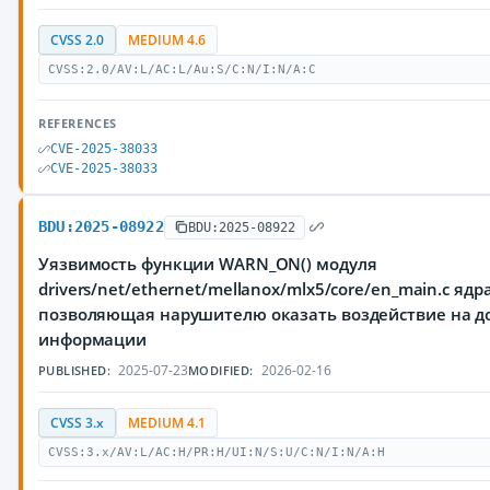
CVSS 2.0
MEDIUM 4.6
CVSS:2.0/AV:L/AC:L/Au:S/C:N/I:N/A:C
REFERENCES
CVE-2025-38033
CVE-2025-38033
BDU:2025-08922
BDU:2025-08922
Уязвимость функции WARN_ON() модуля
drivers/net/ethernet/mellanox/mlx5/core/en_main.c яд
позволяющая нарушителю оказать воздействие на 
информации
2025-07-23
2026-02-16
PUBLISHED:
MODIFIED:
CVSS 3.x
MEDIUM 4.1
CVSS:3.x/AV:L/AC:H/PR:H/UI:N/S:U/C:N/I:N/A:H