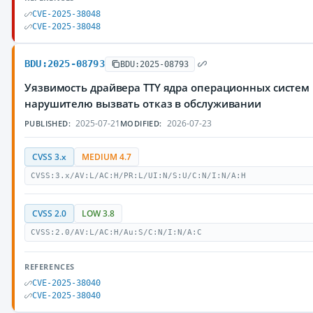
CVE-2025-38048
CVE-2025-38048
BDU:2025-08793
BDU:2025-08793
Уязвимость драйвера TTY ядра операционных систем
нарушителю вызвать отказ в обслуживании
2025-07-21
2026-07-23
PUBLISHED:
MODIFIED:
CVSS 3.x
MEDIUM 4.7
CVSS:3.x/AV:L/AC:H/PR:L/UI:N/S:U/C:N/I:N/A:H
CVSS 2.0
LOW 3.8
CVSS:2.0/AV:L/AC:H/Au:S/C:N/I:N/A:C
REFERENCES
CVE-2025-38040
CVE-2025-38040