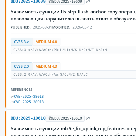
BDU:2025-10609
BDU:2025-10609
Уязвимость функции tls_strp_flush_anchor_copy опера
позволяющая нарушителю вызвать отказ в обслужи
2025-08-31
2026-03-12
PUBLISHED:
MODIFIED:
CVSS 3.x
MEDIUM 4.8
CVSS:3.x/AV:A/AC:H/PR:L/UI:N/S:U/C:N/I:N/A:H
CVSS 2.0
MEDIUM 4.3
CVSS:2.0/AV:A/AC:H/Au:S/C:N/I:N/A:C
REFERENCES
CVE-2025-38018
CVE-2025-38018
BDU:2025-10610
BDU:2025-10610
Уязвимость функции mlx5e_fix_uplink_rep_features оп
позволяющая нарушителю вызвать отказ в обслужи