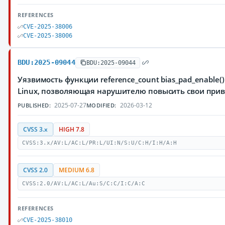
REFERENCES
CVE-2025-38006
CVE-2025-38006
BDU:2025-09044
BDU:2025-09044
Уязвимость функции reference_count bias_pad_enable
Linux, позволяющая нарушителю повысить свои прив
2025-07-27
2026-03-12
PUBLISHED:
MODIFIED:
CVSS 3.x
HIGH 7.8
CVSS:3.x/AV:L/AC:L/PR:L/UI:N/S:U/C:H/I:H/A:H
CVSS 2.0
MEDIUM 6.8
CVSS:2.0/AV:L/AC:L/Au:S/C:C/I:C/A:C
REFERENCES
CVE-2025-38010