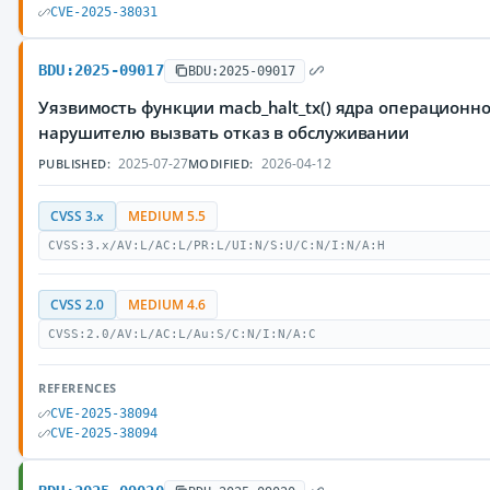
CVE-2025-38031
BDU:2025-09017
BDU:2025-09017
Уязвимость функции macb_halt_tx() ядра операционн
нарушителю вызвать отказ в обслуживании
2025-07-27
2026-04-12
PUBLISHED:
MODIFIED:
CVSS 3.x
MEDIUM 5.5
CVSS:3.x/AV:L/AC:L/PR:L/UI:N/S:U/C:N/I:N/A:H
CVSS 2.0
MEDIUM 4.6
CVSS:2.0/AV:L/AC:L/Au:S/C:N/I:N/A:C
REFERENCES
CVE-2025-38094
CVE-2025-38094