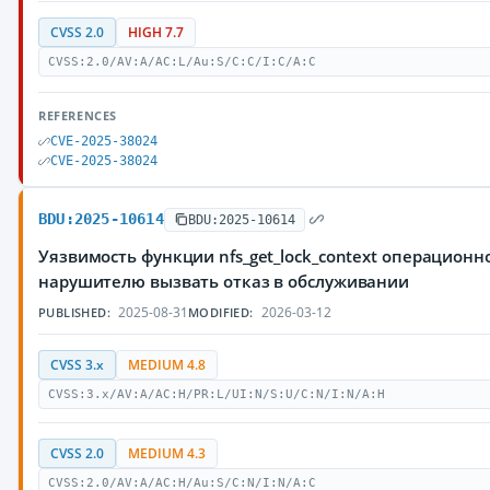
CVSS 2.0
HIGH 7.7
CVSS:2.0/AV:A/AC:L/Au:S/C:C/I:C/A:C
REFERENCES
CVE-2025-38024
CVE-2025-38024
BDU:2025-10614
BDU:2025-10614
Уязвимость функции nfs_get_lock_context операцион
нарушителю вызвать отказ в обслуживании
2025-08-31
2026-03-12
PUBLISHED:
MODIFIED:
CVSS 3.x
MEDIUM 4.8
CVSS:3.x/AV:A/AC:H/PR:L/UI:N/S:U/C:N/I:N/A:H
CVSS 2.0
MEDIUM 4.3
CVSS:2.0/AV:A/AC:H/Au:S/C:N/I:N/A:C