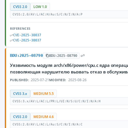
CVSS 2.0
LOW 1.0
CVSS:2.0/AV:L/AC:H/Au:S/C:N/I:N/A:P
REFERENCES
CVE-2025-38037
CVE-2025-38037
BDU:2025-08790
BDU:2025-08790
Уязвимость модуля arch/x86/power/cpu.c ядра операц
позволяющая нарушителю вызвать отказ в обслужи
2025-07-21
2025-08-26
PUBLISHED:
MODIFIED:
CVSS 3.x
MEDIUM 5.5
CVSS:3.x/AV:L/AC:L/PR:L/UI:N/S:U/C:N/I:N/A:H
CVSS 2.0
MEDIUM 4.6
CVSS:2.0/AV:L/AC:L/Au:S/C:N/I:N/A:C