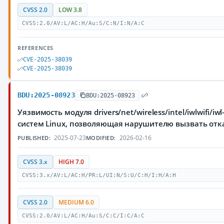
CVSS 2.0
LOW 3.8
CVSS:2.0/AV:L/AC:H/Au:S/C:N/I:N/A:C
REFERENCES
CVE-2025-38039
CVE-2025-38039
BDU:2025-08923
BDU:2025-08923
Уязвимость модуля drivers/net/wireless/intel/iwlwifi/iw
систем Linux, позволяющая нарушителю вызвать отк
2025-07-23
2026-02-16
PUBLISHED:
MODIFIED:
CVSS 3.x
HIGH 7.0
CVSS:3.x/AV:L/AC:H/PR:L/UI:N/S:U/C:H/I:H/A:H
CVSS 2.0
MEDIUM 6.0
CVSS:2.0/AV:L/AC:H/Au:S/C:C/I:C/A:C