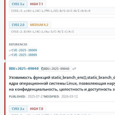
CVSS 3.x
HIGH 7.1
CVSS:3.x/AV:L/AC:L/PR:L/UI:N/S:U/C:N/I:H/A:H
CVSS 2.0
MEDIUM 6.2
CVSS:2.0/AV:L/AC:L/Au:S/C:N/I:C/A:C
REFERENCES
CVE-2025-38009
CVE-2025-38009
BDU:2025-09040
BDU:2025-09040
Уязвимость функций static_branch_enc(),static_branch_
ядра операционной системы Linux, позволяющая нар
на конфиденциальность, целостность и доступност
2025-07-27
2026-03-12
PUBLISHED:
MODIFIED:
CVSS 3.x
HIGH 7.0