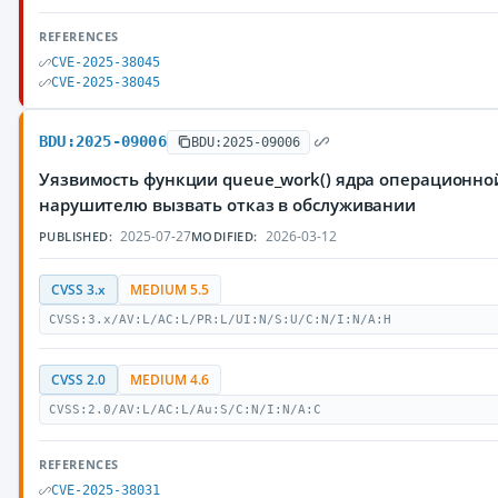
REFERENCES
CVE-2025-38045
CVE-2025-38045
BDU:2025-09006
BDU:2025-09006
Уязвимость функции queue_work() ядра операционно
нарушителю вызвать отказ в обслуживании
2025-07-27
2026-03-12
PUBLISHED:
MODIFIED:
CVSS 3.x
MEDIUM 5.5
CVSS:3.x/AV:L/AC:L/PR:L/UI:N/S:U/C:N/I:N/A:H
CVSS 2.0
MEDIUM 4.6
CVSS:2.0/AV:L/AC:L/Au:S/C:N/I:N/A:C
REFERENCES
CVE-2025-38031