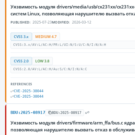
Уязвимость модуля drivers/media/usb/cx231xx/cx231x
систем Linux, позволяющая нарушителю вызвать отк
2025-07-23
2026-03-12
PUBLISHED:
MODIFIED:
CVSS 3.x
MEDIUM 4.7
CVSS:3.x/AV:L/AC:H/PR:L/UI:N/S:U/C:N/I:N/A:H
CVSS 2.0
LOW 3.8
CVSS:2.0/AV:L/AC:H/Au:S/C:N/I:N/A:C
REFERENCES
CVE-2025-38044
CVE-2025-38044
BDU:2025-08917
BDU:2025-08917
Уязвимость модуля drivers/firmware/arm_ffa/bus.c ядр
позволяющая нарушителю вызвать отказ в обслужи