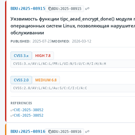
BDU:2025-08915
BDU:2025-08915
Уязвимость функции tipc_aead_encrypt_done() модуля ne
операционных систем Linux, позволяющая нарушител
обслуживании
2025-07-23
2026-03-12
PUBLISHED:
MODIFIED:
CVSS 3.x
HIGH 7.8
CVSS:3.x/AV:L/AC:L/PR:L/UI:N/S:U/C:H/I:H/A:H
CVSS 2.0
MEDIUM 6.8
CVSS:2.0/AV:L/AC:L/Au:S/C:C/I:C/A:C
REFERENCES
CVE-2025-38052
CVE-2025-38052
BDU:2025-08916
BDU:2025-08916