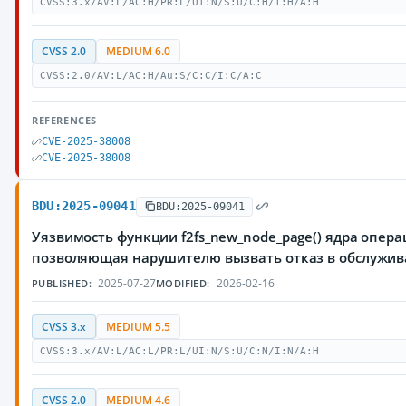
CVSS:3.x/AV:L/AC:H/PR:L/UI:N/S:U/C:H/I:H/A:H
CVSS 2.0
MEDIUM 6.0
CVSS:2.0/AV:L/AC:H/Au:S/C:C/I:C/A:C
REFERENCES
CVE-2025-38008
CVE-2025-38008
BDU:2025-09041
BDU:2025-09041
Уязвимость функции f2fs_new_node_page() ядра опера
позволяющая нарушителю вызвать отказ в обслужи
2025-07-27
2026-02-16
PUBLISHED:
MODIFIED:
CVSS 3.x
MEDIUM 5.5
CVSS:3.x/AV:L/AC:L/PR:L/UI:N/S:U/C:N/I:N/A:H
CVSS 2.0
MEDIUM 4.6