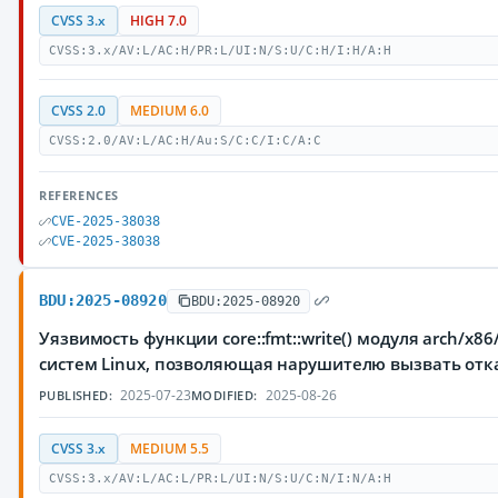
CVSS 3.x
HIGH 7.0
CVSS:3.x/AV:L/AC:H/PR:L/UI:N/S:U/C:H/I:H/A:H
CVSS 2.0
MEDIUM 6.0
CVSS:2.0/AV:L/AC:H/Au:S/C:C/I:C/A:C
REFERENCES
CVE-2025-38038
CVE-2025-38038
BDU:2025-08920
BDU:2025-08920
Уязвимость функции core::fmt::write() модуля arch/x8
систем Linux, позволяющая нарушителю вызвать отк
2025-07-23
2025-08-26
PUBLISHED:
MODIFIED:
CVSS 3.x
MEDIUM 5.5
CVSS:3.x/AV:L/AC:L/PR:L/UI:N/S:U/C:N/I:N/A:H