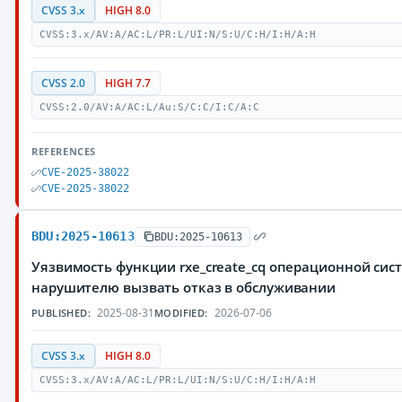
CVSS 3.x
HIGH 8.0
CVSS:3.x/AV:A/AC:L/PR:L/UI:N/S:U/C:H/I:H/A:H
CVSS 2.0
HIGH 7.7
CVSS:2.0/AV:A/AC:L/Au:S/C:C/I:C/A:C
REFERENCES
CVE-2025-38022
CVE-2025-38022
BDU:2025-10613
BDU:2025-10613
Уязвимость функции rxe_create_cq операционной сис
нарушителю вызвать отказ в обслуживании
2025-08-31
2026-07-06
PUBLISHED:
MODIFIED:
CVSS 3.x
HIGH 8.0
CVSS:3.x/AV:A/AC:L/PR:L/UI:N/S:U/C:H/I:H/A:H