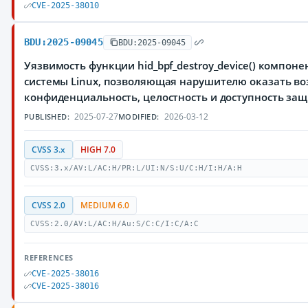
CVE-2025-38010
BDU:2025-09045
BDU:2025-09045
Уязвимость функции hid_bpf_destroy_device() компон
системы Linux, позволяющая нарушителю оказать во
конфиденциальность, целостность и доступность з
2025-07-27
2026-03-12
PUBLISHED:
MODIFIED:
CVSS 3.x
HIGH 7.0
CVSS:3.x/AV:L/AC:H/PR:L/UI:N/S:U/C:H/I:H/A:H
CVSS 2.0
MEDIUM 6.0
CVSS:2.0/AV:L/AC:H/Au:S/C:C/I:C/A:C
REFERENCES
CVE-2025-38016
CVE-2025-38016