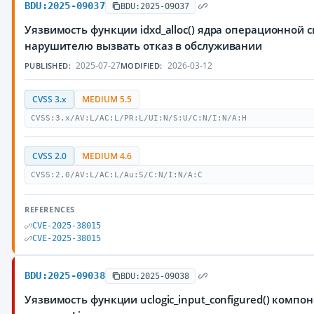
BDU:2025-09037
BDU:2025-09037
Уязвимость функции idxd_alloc() ядра операционной 
нарушителю вызвать отказ в обслуживании
2025-07-27
2026-03-12
PUBLISHED:
MODIFIED:
CVSS 3.x
MEDIUM 5.5
CVSS:3.x/AV:L/AC:L/PR:L/UI:N/S:U/C:N/I:N/A:H
CVSS 2.0
MEDIUM 4.6
CVSS:2.0/AV:L/AC:L/Au:S/C:N/I:N/A:C
REFERENCES
CVE-2025-38015
CVE-2025-38015
BDU:2025-09038
BDU:2025-09038
Уязвимость функции uclogic_input_configured() комп