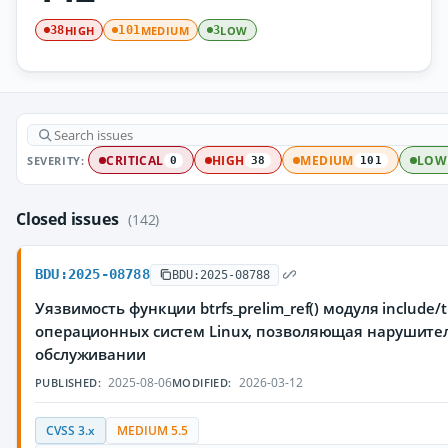
HIGH
MEDIUM
LOW
38
101
3
SEVERITY:
CRITICAL
HIGH
MEDIUM
LOW
0
38
101
Closed issues
(142)
BDU:2025-08788
BDU:2025-08788
Уязвимость функции btrfs_prelim_ref() модуля include/t
операционных систем Linux, позволяющая нарушител
обслуживании
2025-08-06
2026-03-12
PUBLISHED:
MODIFIED:
CVSS 3.x
MEDIUM 5.5