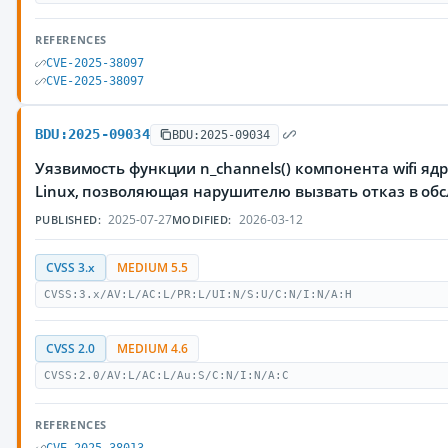
REFERENCES
CVE-2025-38097
CVE-2025-38097
BDU:2025-09034
BDU:2025-09034
Уязвимость функции n_channels() компонента wifi я
Linux, позволяющая нарушителю вызвать отказ в об
2025-07-27
2026-03-12
PUBLISHED:
MODIFIED:
CVSS 3.x
MEDIUM 5.5
CVSS:3.x/AV:L/AC:L/PR:L/UI:N/S:U/C:N/I:N/A:H
CVSS 2.0
MEDIUM 4.6
CVSS:2.0/AV:L/AC:L/Au:S/C:N/I:N/A:C
REFERENCES