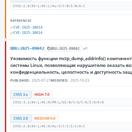
CVSS:2.0/AV:L/AC:L/Au:S/C:N/I:N/A:C
REFERENCES
CVE-2025-38014
CVE-2025-38014
BDU:2025-09042
BDU:2025-09042
Уязвимость функции mctp_dump_addrinfo() компонент
системы Linux, позволяющая нарушителю оказать во
конфиденциальность, целостность и доступность з
2025-07-27
2025-10-23
PUBLISHED:
MODIFIED:
CVSS 3.x
HIGH 7.0
CVSS:3.x/AV:L/AC:H/PR:L/UI:N/S:U/C:H/I:H/A:H
CVSS 2.0
MEDIUM 6.0
CVSS:2.0/AV:L/AC:H/Au:S/C:C/I:C/A:C