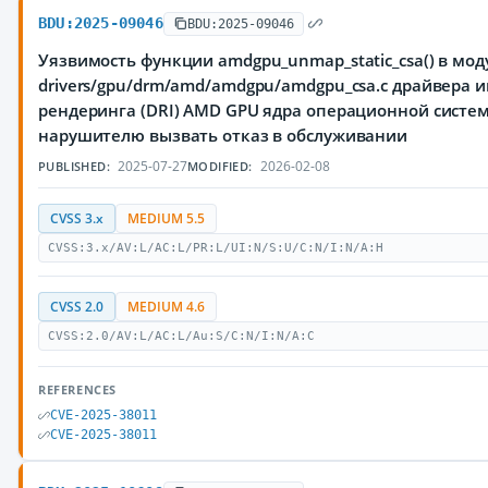
BDU:2025-09046
BDU:2025-09046
Уязвимость функции amdgpu_unmap_static_csa() в мод
drivers/gpu/drm/amd/amdgpu/amdgpu_csa.c драйвера 
рендеринга (DRI) AMD GPU ядра операционной систе
нарушителю вызвать отказ в обслуживании
2025-07-27
2026-02-08
PUBLISHED:
MODIFIED:
CVSS 3.x
MEDIUM 5.5
CVSS:3.x/AV:L/AC:L/PR:L/UI:N/S:U/C:N/I:N/A:H
CVSS 2.0
MEDIUM 4.6
CVSS:2.0/AV:L/AC:L/Au:S/C:N/I:N/A:C
REFERENCES
CVE-2025-38011
CVE-2025-38011