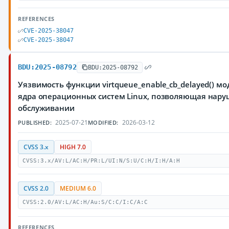
REFERENCES
CVE-2025-38047
CVE-2025-38047
BDU:2025-08792
BDU:2025-08792
Уязвимость функции virtqueue_enable_cb_delayed() модуля
ядра операционных систем Linux, позволяющая нару
обслуживании
2025-07-21
2026-03-12
PUBLISHED:
MODIFIED:
CVSS 3.x
HIGH 7.0
CVSS:3.x/AV:L/AC:H/PR:L/UI:N/S:U/C:H/I:H/A:H
CVSS 2.0
MEDIUM 6.0
CVSS:2.0/AV:L/AC:H/Au:S/C:C/I:C/A:C
REFERENCES