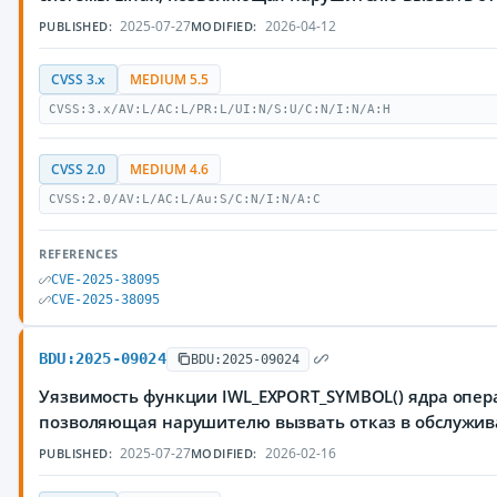
2025-07-27
2026-04-12
PUBLISHED:
MODIFIED:
CVSS 3.x
MEDIUM 5.5
CVSS:3.x/AV:L/AC:L/PR:L/UI:N/S:U/C:N/I:N/A:H
CVSS 2.0
MEDIUM 4.6
CVSS:2.0/AV:L/AC:L/Au:S/C:N/I:N/A:C
REFERENCES
CVE-2025-38095
CVE-2025-38095
BDU:2025-09024
BDU:2025-09024
Уязвимость функции IWL_EXPORT_SYMBOL() ядра опер
позволяющая нарушителю вызвать отказ в обслужи
2025-07-27
2026-02-16
PUBLISHED:
MODIFIED: