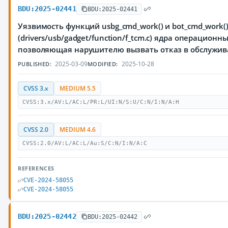
BDU:2025-02441
BDU:2025-02441
Уязвимость функций usbg_cmd_work() и bot_cmd_work(
(drivers/usb/gadget/function/f_tcm.c) ядра операционны
позволяющая нарушителю вызвать отказ в обслужи
2025-03-09
2025-10-28
PUBLISHED:
MODIFIED:
CVSS 3.x
MEDIUM 5.5
CVSS:3.x/AV:L/AC:L/PR:L/UI:N/S:U/C:N/I:N/A:H
CVSS 2.0
MEDIUM 4.6
CVSS:2.0/AV:L/AC:L/Au:S/C:N/I:N/A:C
REFERENCES
CVE-2024-58055
CVE-2024-58055
BDU:2025-02442
BDU:2025-02442