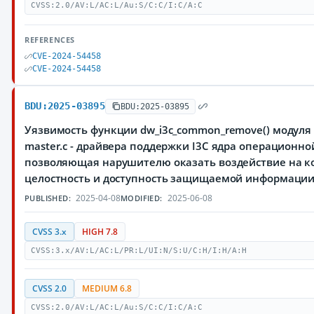
CVSS:2.0/AV:L/AC:L/Au:S/C:C/I:C/A:C
REFERENCES
CVE-2024-54458
CVE-2024-54458
BDU:2025-03895
BDU:2025-03895
Уязвимость функции dw_i3c_common_remove() модуля dr
master.c - драйвера поддержки I3C ядра операционной
позволяющая нарушителю оказать воздействие на к
целостность и доступность защищаемой информации
2025-04-08
2025-06-08
PUBLISHED:
MODIFIED:
CVSS 3.x
HIGH 7.8
CVSS:3.x/AV:L/AC:L/PR:L/UI:N/S:U/C:H/I:H/A:H
CVSS 2.0
MEDIUM 6.8
CVSS:2.0/AV:L/AC:L/Au:S/C:C/I:C/A:C