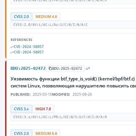
CVSS:3.x/AV:L/AC:L/PR:L/UI:N/S:U/C:N/I:N/A:H
CVSS 2.0
MEDIUM 4.6
CVSS:2.0/AV:L/AC:L/Au:S/C:N/I:N/A:C
REFERENCES
CVE-2024-58057
CVE-2024-58057
BDU:2025-02472
BDU:2025-02472
Уязвимость функции btf_type_is_void() (kernel/bpf/btf
систем Linux, позволяющая нарушителю повысить св
2025-03-10
2025-08-26
PUBLISHED:
MODIFIED:
CVSS 3.x
HIGH 7.8
CVSS:3.x/AV:L/AC:L/PR:L/UI:N/S:U/C:H/I:H/A:H
CVSS 2.0
MEDIUM 6.8