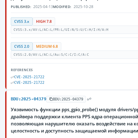
2025-04-13
2025-10-28
PUBLISHED:
MODIFIED:
CVSS 3.x
HIGH 7.8
CVSS:3.x/AV:L/AC:L/PR:L/UI:N/S:U/C:H/I:H/A:H
CVSS 2.0
MEDIUM 6.8
CVSS:2.0/AV:L/AC:L/Au:S/C:C/I:C/A:C
REFERENCES
CVE-2025-21722
CVE-2025-21722
BDU:2025-04379
BDU:2025-04379
Уязвимость функции pps_gpio_probe() модуля drivers/pps/
драйвера поддержки клиента PPS ядра операционной 
позволяющая нарушителю оказать воздействие на к
целостность и доступность защищаемой информаци