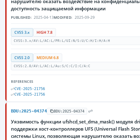
нарушителю оказать воздействие на конфиденциальн
доступность защищаемой информации
2025-04-13
2025-09-29
PUBLISHED:
MODIFIED:
CVSS 3.x
HIGH 7.8
CVSS:3.x/AV:L/AC:L/PR:L/UI:N/S:U/C:H/I:H/A:H
CVSS 2.0
MEDIUM 6.8
CVSS:2.0/AV:L/AC:L/Au:S/C:C/I:C/A:C
REFERENCES
CVE-2025-21756
CVE-2025-21756
BDU:2025-04374
BDU:2025-04374
Уязвимость функции ufshcd_set_dma_mask() модуля driv
поддержки хост-контроллеров UFS (Universal Flash Sto
системы Linux, позволяющая нарушителю оказать во