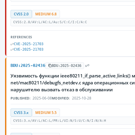
CVSS 2.0
MEDIUM 6.8
CVSS:2.0/AV:L/AC:L/Au:S/C:C/I:C/A:C
REFERENCES
CVE-2025-21703
CVE-2025-21703
BDU:2025-02436
BDU:2025-02436
Уязвимость функции ieee80211_if_parse_active_links() 
net/mac80211/debugfs_netdev.c ядра операционных с
нарушителю вызвать отказ в обслуживании
2025-06-08
2025-10-28
PUBLISHED:
MODIFIED:
CVSS 3.x
MEDIUM 5.5
CVSS:3.x/AV:L/AC:L/PR:L/UI:N/S:U/C:N/I:N/A:H