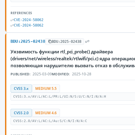
REFERENCES
CVE-2024-58062
CVE-2024-58062
BDU:2025-02438
BDU:2025-02438
Уязвимость функции rtl_pci_probe() драйвера
(drivers/net/wireless/realtek/rtlwifi/pci.c) ядра операц
позволяющая нарушителю вызвать отказ в обслужи
2025-03-09
2025-10-28
PUBLISHED:
MODIFIED:
CVSS 3.x
MEDIUM 5.5
CVSS:3.x/AV:L/AC:L/PR:L/UI:N/S:U/C:N/I:N/A:H
CVSS 2.0
MEDIUM 4.6
CVSS:2.0/AV:L/AC:L/Au:S/C:N/I:N/A:C