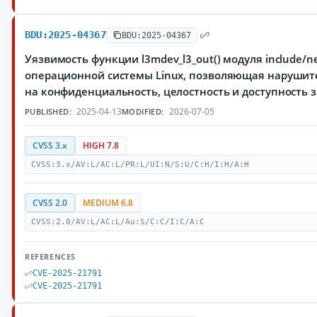
BDU:2025-04367
BDU:2025-04367
Уязвимость функции l3mdev_l3_out() модуля include/n
операционной системы Linux, позволяющая нарушит
на конфиденциальность, целостность и доступност
2025-04-13
2026-07-05
PUBLISHED:
MODIFIED:
CVSS 3.x
HIGH 7.8
CVSS:3.x/AV:L/AC:L/PR:L/UI:N/S:U/C:H/I:H/A:H
CVSS 2.0
MEDIUM 6.8
CVSS:2.0/AV:L/AC:L/Au:S/C:C/I:C/A:C
REFERENCES
CVE-2025-21791
CVE-2025-21791