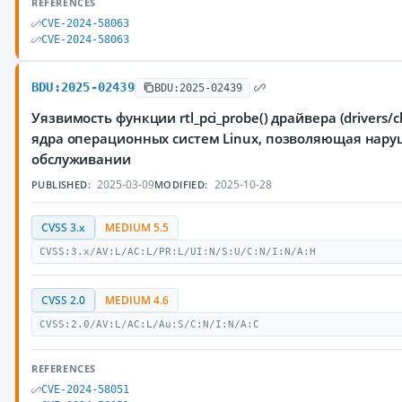
REFERENCES
CVE-2024-58063
CVE-2024-58063
BDU:2025-02439
BDU:2025-02439
Уязвимость функции rtl_pci_probe() драйвера (drivers/ch
ядра операционных систем Linux, позволяющая нару
обслуживании
2025-03-09
2025-10-28
PUBLISHED:
MODIFIED:
CVSS 3.x
MEDIUM 5.5
CVSS:3.x/AV:L/AC:L/PR:L/UI:N/S:U/C:N/I:N/A:H
CVSS 2.0
MEDIUM 4.6
CVSS:2.0/AV:L/AC:L/Au:S/C:N/I:N/A:C
REFERENCES
CVE-2024-58051