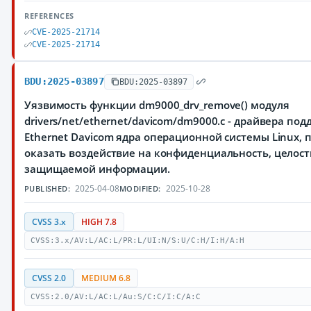
REFERENCES
CVE-2025-21714
CVE-2025-21714
BDU:2025-03897
BDU:2025-03897
Уязвимость функции dm9000_drv_remove() модуля
drivers/net/ethernet/davicom/dm9000.c - драйвера по
Ethernet Davicom ядра операционной системы Linux
оказать воздействие на конфиденциальность, целост
защищаемой информации.
2025-04-08
2025-10-28
PUBLISHED:
MODIFIED:
CVSS 3.x
HIGH 7.8
CVSS:3.x/AV:L/AC:L/PR:L/UI:N/S:U/C:H/I:H/A:H
CVSS 2.0
MEDIUM 6.8
CVSS:2.0/AV:L/AC:L/Au:S/C:C/I:C/A:C