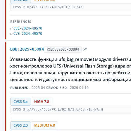
CVSS:2.0/AV:L/AC:L/Au:S/C:C/I:C/A:C
REFERENCES
CVE-2024-49570
CVE-2024-49570
BDU:2025-03894
BDU:2025-03894
Уязвимость функции ufs_bsg_remove() модуля drivers/u
хост-контроллеров UFS (Universal Flash Storage) ядра
Linux, позволяющая нарушителю оказать воздействи
целостность и доступность защищаемой информации
2025-04-08
2026-01-19
PUBLISHED:
MODIFIED:
CVSS 3.x
HIGH 7.8
CVSS:3.x/AV:L/AC:L/PR:L/UI:N/S:U/C:H/I:H/A:H
CVSS 2.0
MEDIUM 6.8