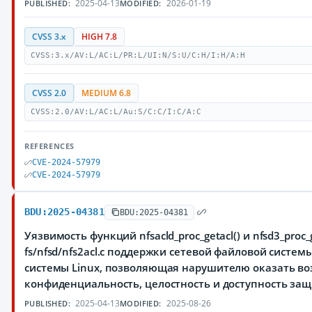
2025-04-13
2026-01-19
PUBLISHED:
MODIFIED:
CVSS 3.x
HIGH 7.8
CVSS:3.x/AV:L/AC:L/PR:L/UI:N/S:U/C:H/I:H/A:H
CVSS 2.0
MEDIUM 6.8
CVSS:2.0/AV:L/AC:L/Au:S/C:C/I:C/A:C
REFERENCES
CVE-2024-57979
CVE-2024-57979
BDU:2025-04381
BDU:2025-04381
Уязвимость функций nfsacld_proc_getacl() и nfsd3_proc_
fs/nfsd/nfs2acl.c поддержки сетевой файловой систе
системы Linux, позволяющая нарушителю оказать во
конфиденциальность, целостность и доступность з
2025-04-13
2025-08-26
PUBLISHED:
MODIFIED: