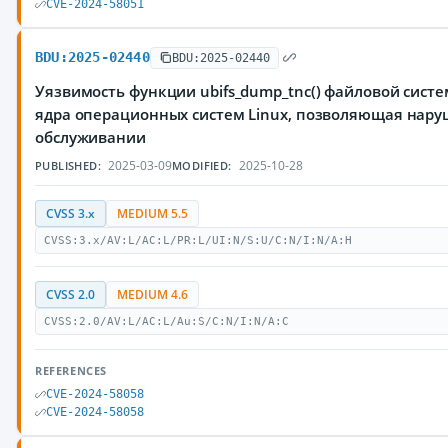
CVE-2024-58051
BDU:2025-02440
BDU:2025-02440
Уязвимость функции ubifs_dump_tnc() файловой системы
ядра операционных систем Linux, позволяющая нару
обслуживании
2025-03-09
2025-10-28
PUBLISHED:
MODIFIED:
CVSS 3.x
MEDIUM 5.5
CVSS:3.x/AV:L/AC:L/PR:L/UI:N/S:U/C:N/I:N/A:H
CVSS 2.0
MEDIUM 4.6
CVSS:2.0/AV:L/AC:L/Au:S/C:N/I:N/A:C
REFERENCES
CVE-2024-58058
CVE-2024-58058