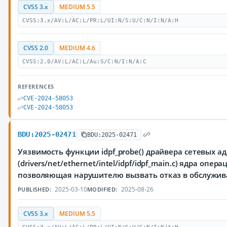
CVSS 3.x
MEDIUM 5.5
CVSS:3.x/AV:L/AC:L/PR:L/UI:N/S:U/C:N/I:N/A:H
CVSS 2.0
MEDIUM 4.6
CVSS:2.0/AV:L/AC:L/Au:S/C:N/I:N/A:C
REFERENCES
CVE-2024-58053
CVE-2024-58053
BDU:2025-02471
BDU:2025-02471
Уязвимость функции idpf_probe() драйвера сетевых ад
(drivers/net/ethernet/intel/idpf/idpf_main.c) ядра опер
позволяющая нарушителю вызвать отказ в обслужи
2025-03-10
2025-08-26
PUBLISHED:
MODIFIED:
CVSS 3.x
MEDIUM 5.5