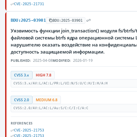
CVE-2025-21731
BDU:2025-03901
BDU:2025-03901
Уязвимость функции join_transaction() модуля fs/btrfs
файловой системы btrfs ядра операционной системы 
нарушителю оказать воздействие на конфиденциальн
доступность защищаемой информации.
2025-04-08
2026-01-19
PUBLISHED:
MODIFIED:
CVSS 3.x
HIGH 7.8
CVSS:3.x/AV:L/AC:L/PR:L/UI:N/S:U/C:H/I:H/A:H
CVSS 2.0
MEDIUM 6.8
CVSS:2.0/AV:L/AC:L/Au:S/C:C/I:C/A:C
REFERENCES
CVE-2025-21753
CVE-2025-21753