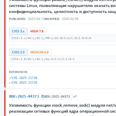
системы Linux, позволяющая нарушителю оказать во
конфиденциальность, целостность и доступность з
2025-04-13
2026-02-08
PUBLISHED:
MODIFIED:
CVSS 3.x
HIGH 7.8
CVSS:3.x/AV:L/AC:L/PR:L/UI:N/S:U/C:H/I:H/A:H
CVSS 2.0
MEDIUM 6.8
CVSS:2.0/AV:L/AC:L/Au:S/C:C/I:C/A:C
REFERENCES
CVE-2025-21726
CVE-2025-21726
BDU:2025-04373
BDU:2025-04373
Уязвимость функции vsock_remove_sock() модуля net/v
реализации сетевых функций ядра операционной си