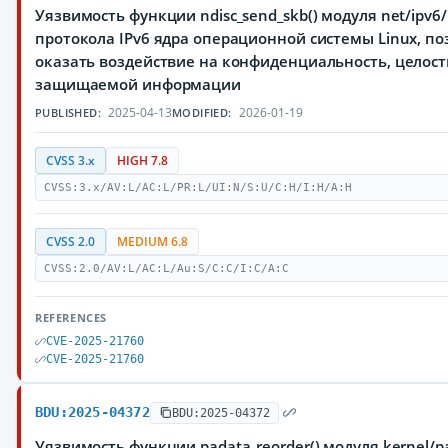
Уязвимость функции ndisc_send_skb() модуля net/ipv6/
протокола IPv6 ядра операционной системы Linux, 
оказать воздействие на конфиденциальность, целост
защищаемой информации
2025-04-13
2026-01-19
PUBLISHED:
MODIFIED:
CVSS 3.x
HIGH 7.8
CVSS:3.x/AV:L/AC:L/PR:L/UI:N/S:U/C:H/I:H/A:H
CVSS 2.0
MEDIUM 6.8
CVSS:2.0/AV:L/AC:L/Au:S/C:C/I:C/A:C
REFERENCES
CVE-2025-21760
CVE-2025-21760
BDU:2025-04372
BDU:2025-04372
Уязвимость функции padata_reorder() модуля kernel/