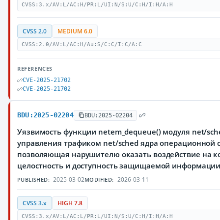
CVSS:3.x/AV:L/AC:H/PR:L/UI:N/S:U/C:H/I:H/A:H
CVSS 2.0
MEDIUM 6.0
CVSS:2.0/AV:L/AC:H/Au:S/C:C/I:C/A:C
REFERENCES
CVE-2025-21702
CVE-2025-21702
BDU:2025-02204
BDU:2025-02204
Уязвимость функции netem_dequeue() модуля net/sch
управления трафиком net/sched ядра операционной с
позволяющая нарушителю оказать воздействие на к
целостность и доступность защищаемой информации
2025-03-02
2026-03-11
PUBLISHED:
MODIFIED:
CVSS 3.x
HIGH 7.8
CVSS:3.x/AV:L/AC:L/PR:L/UI:N/S:U/C:H/I:H/A:H