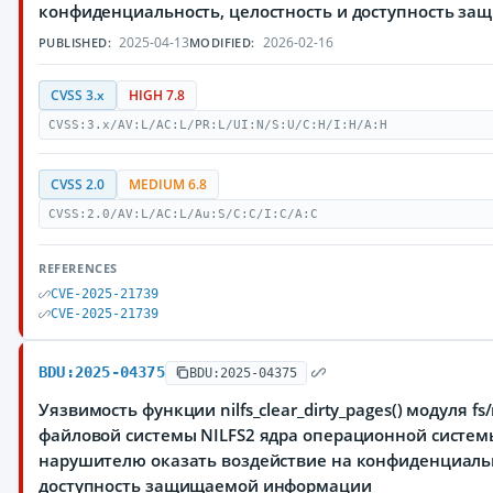
конфиденциальность, целостность и доступность з
2025-04-13
2026-02-16
PUBLISHED:
MODIFIED:
CVSS 3.x
HIGH 7.8
CVSS:3.x/AV:L/AC:L/PR:L/UI:N/S:U/C:H/I:H/A:H
CVSS 2.0
MEDIUM 6.8
CVSS:2.0/AV:L/AC:L/Au:S/C:C/I:C/A:C
REFERENCES
CVE-2025-21739
CVE-2025-21739
BDU:2025-04375
BDU:2025-04375
Уязвимость функции nilfs_clear_dirty_pages() модуля fs
файловой системы NILFS2 ядра операционной систем
нарушителю оказать воздействие на конфиденциальн
доступность защищаемой информации