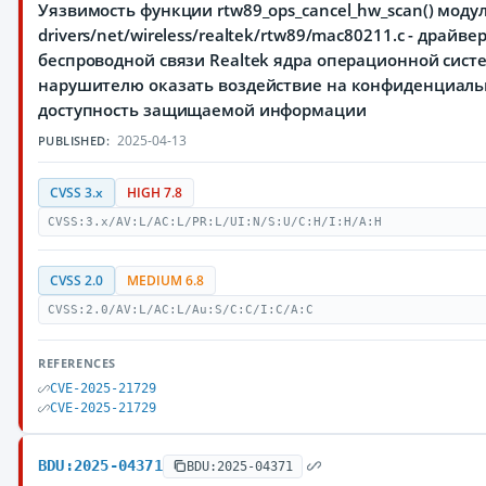
Уязвимость функции rtw89_ops_cancel_hw_scan() моду
drivers/net/wireless/realtek/rtw89/mac80211.c - драй
беспроводной связи Realtek ядра операционной сист
нарушителю оказать воздействие на конфиденциальн
доступность защищаемой информации
2025-04-13
PUBLISHED:
CVSS 3.x
HIGH 7.8
CVSS:3.x/AV:L/AC:L/PR:L/UI:N/S:U/C:H/I:H/A:H
CVSS 2.0
MEDIUM 6.8
CVSS:2.0/AV:L/AC:L/Au:S/C:C/I:C/A:C
REFERENCES
CVE-2025-21729
CVE-2025-21729
BDU:2025-04371
BDU:2025-04371