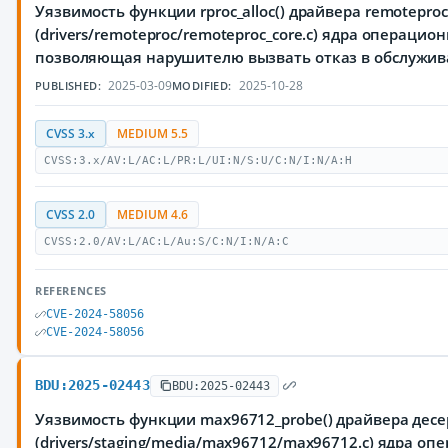
Уязвимость функции rproc_alloc() драйвера remoteproc
(drivers/remoteproc/remoteproc_core.c) ядра операцион
позволяющая нарушителю вызвать отказ в обслужи
2025-03-09
2025-10-28
PUBLISHED:
MODIFIED:
CVSS 3.x
MEDIUM 5.5
CVSS:3.x/AV:L/AC:L/PR:L/UI:N/S:U/C:N/I:N/A:H
CVSS 2.0
MEDIUM 4.6
CVSS:2.0/AV:L/AC:L/Au:S/C:N/I:N/A:C
REFERENCES
CVE-2024-58056
CVE-2024-58056
BDU:2025-02443
BDU:2025-02443
Уязвимость функции max96712_probe() драйвера дес
(drivers/staging/media/max96712/max96712.c) ядра оп