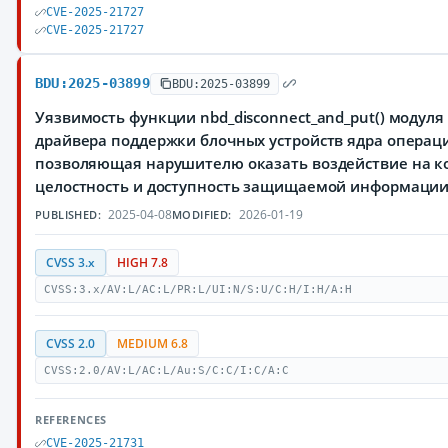
CVE-2025-21727
CVE-2025-21727
BDU:2025-03899
BDU:2025-03899
Уязвимость функции nbd_disconnect_and_put() модуля dr
драйвера поддержки блочных устройств ядра операци
позволяющая нарушителю оказать воздействие на к
целостность и доступность защищаемой информации
2025-04-08
2026-01-19
PUBLISHED:
MODIFIED:
CVSS 3.x
HIGH 7.8
CVSS:3.x/AV:L/AC:L/PR:L/UI:N/S:U/C:H/I:H/A:H
CVSS 2.0
MEDIUM 6.8
CVSS:2.0/AV:L/AC:L/Au:S/C:C/I:C/A:C
REFERENCES
CVE-2025-21731