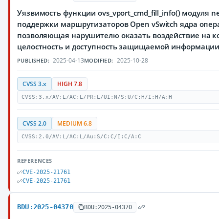
Уязвимость функции ovs_vport_cmd_fill_info() модуля n
поддержки маршрутизаторов Open vSwitch ядра опер
позволяющая нарушителю оказать воздействие на к
целостность и доступность защищаемой информаци
2025-04-13
2025-10-28
PUBLISHED:
MODIFIED:
CVSS 3.x
HIGH 7.8
CVSS:3.x/AV:L/AC:L/PR:L/UI:N/S:U/C:H/I:H/A:H
CVSS 2.0
MEDIUM 6.8
CVSS:2.0/AV:L/AC:L/Au:S/C:C/I:C/A:C
REFERENCES
CVE-2025-21761
CVE-2025-21761
BDU:2025-04370
BDU:2025-04370