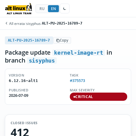
RU
EN
All errata
/
sisyphus
/
ALT-PU-2025-16789-7
ALT-PU-2025-16789-7
Copy
Package update
in
kernel-image-rt
branch
sisyphus
VERSION
TASK
#375573
6.12.16-alt1
PUBLISHED
MAX SEVERITY
2026-07-09
CRITICAL
CLOSED ISSUES
412