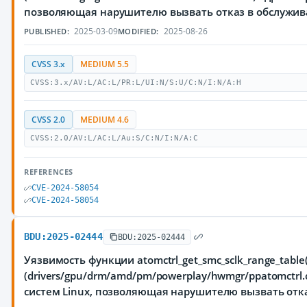
позволяющая нарушителю вызвать отказ в обслужи
2025-03-09
2025-08-26
PUBLISHED:
MODIFIED:
CVSS 3.x
MEDIUM 5.5
CVSS:3.x/AV:L/AC:L/PR:L/UI:N/S:U/C:N/I:N/A:H
CVSS 2.0
MEDIUM 4.6
CVSS:2.0/AV:L/AC:L/Au:S/C:N/I:N/A:C
REFERENCES
CVE-2024-58054
CVE-2024-58054
BDU:2025-02444
BDU:2025-02444
Уязвимость функции atomctrl_get_smc_sclk_range_tabl
(drivers/gpu/drm/amd/pm/powerplay/hwmgr/ppatomctrl
систем Linux, позволяющая нарушителю вызвать отк