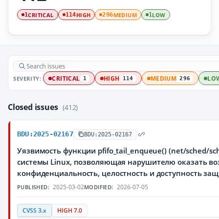
CRITICAL
HIGH
MEDIUM
LOW
1
114
296
1
SEVERITY:
CRITICAL
HIGH
MEDIUM
LO
1
114
296
Closed issues
(412)
BDU:2025-02167
BDU:2025-02167
Уязвимость функции pfifo_tail_enqueue() (net/sched/sc
системы Linux, позволяющая нарушителю оказать во
конфиденциальность, целостность и доступность з
2025-03-02
2026-07-05
PUBLISHED:
MODIFIED:
CVSS 3.x
HIGH 7.0