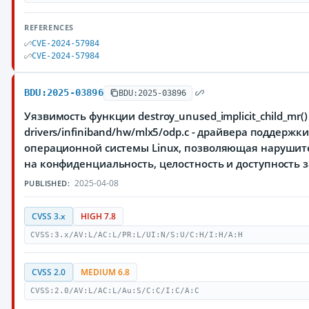
REFERENCES
CVE-2024-57984
CVE-2024-57984
BDU:2025-03896
BDU:2025-03896
Уязвимость функции destroy_unused_implicit_child_mr(
drivers/infiniband/hw/mlx5/odp.c - драйвера поддержки
операционной системы Linux, позволяющая нарушит
на конфиденциальность, целостность и доступност
2025-04-08
PUBLISHED:
CVSS 3.x
HIGH 7.8
CVSS:3.x/AV:L/AC:L/PR:L/UI:N/S:U/C:H/I:H/A:H
CVSS 2.0
MEDIUM 6.8
CVSS:2.0/AV:L/AC:L/Au:S/C:C/I:C/A:C