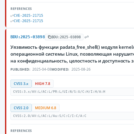
REFERENCES
CVE-2025-21715
CVE-2025-21715
BDU:2025-03898
BDU:2025-03898
Уязвимость функции padata_free_shell() модуля kernel
операционной системы Linux, позволяющая нарушит
на конфиденциальность, целостность и доступност
2025-04-08
2025-08-26
PUBLISHED:
MODIFIED:
CVSS 3.x
HIGH 7.8
CVSS:3.x/AV:L/AC:L/PR:L/UI:N/S:U/C:H/I:H/A:H
CVSS 2.0
MEDIUM 6.8
CVSS:2.0/AV:L/AC:L/Au:S/C:C/I:C/A:C
REFERENCES