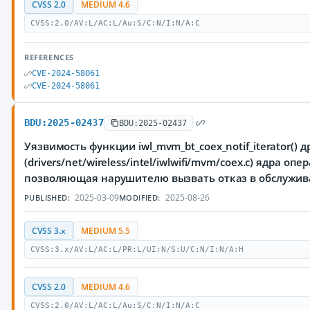
CVSS 2.0
MEDIUM 4.6
CVSS:2.0/AV:L/AC:L/Au:S/C:N/I:N/A:C
REFERENCES
CVE-2024-58061
CVE-2024-58061
BDU:2025-02437
BDU:2025-02437
Уязвимость функции iwl_mvm_bt_coex_notif_iterator() др
(drivers/net/wireless/intel/iwlwifi/mvm/coex.c) ядра оп
позволяющая нарушителю вызвать отказ в обслужи
2025-03-09
2025-08-26
PUBLISHED:
MODIFIED:
CVSS 3.x
MEDIUM 5.5
CVSS:3.x/AV:L/AC:L/PR:L/UI:N/S:U/C:N/I:N/A:H
CVSS 2.0
MEDIUM 4.6
CVSS:2.0/AV:L/AC:L/Au:S/C:N/I:N/A:C