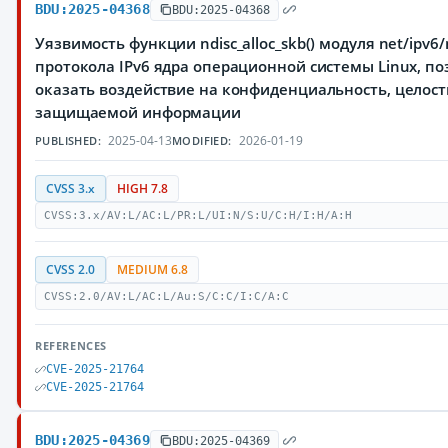
BDU:2025-04368
BDU:2025-04368
Уязвимость функции ndisc_alloc_skb() модуля net/ipv6/
протокола IPv6 ядра операционной системы Linux, 
оказать воздействие на конфиденциальность, целост
защищаемой информации
2025-04-13
2026-01-19
PUBLISHED:
MODIFIED:
CVSS 3.x
HIGH 7.8
CVSS:3.x/AV:L/AC:L/PR:L/UI:N/S:U/C:H/I:H/A:H
CVSS 2.0
MEDIUM 6.8
CVSS:2.0/AV:L/AC:L/Au:S/C:C/I:C/A:C
REFERENCES
CVE-2025-21764
CVE-2025-21764
BDU:2025-04369
BDU:2025-04369