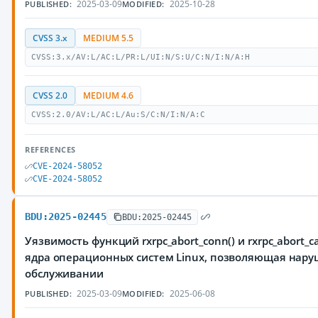
2025-03-09
2025-10-28
PUBLISHED:
MODIFIED:
CVSS 3.x
MEDIUM 5.5
CVSS:3.x/AV:L/AC:L/PR:L/UI:N/S:U/C:N/I:N/A:H
CVSS 2.0
MEDIUM 4.6
CVSS:2.0/AV:L/AC:L/Au:S/C:N/I:N/A:C
REFERENCES
CVE-2024-58052
CVE-2024-58052
BDU:2025-02445
BDU:2025-02445
Уязвимость функций rxrpc_abort_conn() и rxrpc_abort_cal
ядра операционных систем Linux, позволяющая нару
обслуживании
2025-03-09
2025-06-08
PUBLISHED:
MODIFIED: