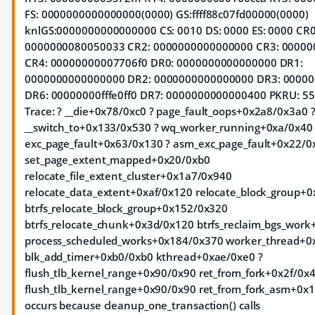
FS: 0000000000000000(0000) GS:ffff88c07fd00000(0000)
knlGS:0000000000000000 CS: 0010 DS: 0000 ES: 0000 CR0
0000000080050033 CR2: 0000000000000000 CR3: 00000
CR4: 00000000007706f0 DR0: 0000000000000000 DR1:
0000000000000000 DR2: 0000000000000000 DR3: 0000
DR6: 00000000fffe0ff0 DR7: 0000000000000400 PKRU: 55
Trace:
? __die+0x78/0xc0 ? page_fault_oops+0x2a8/0x3a0 
__switch_to+0x133/0x530 ? wq_worker_running+0xa/0x40 
exc_page_fault+0x63/0x130 ? asm_exc_page_fault+0x22/0
set_page_extent_mapped+0x20/0xb0
relocate_file_extent_cluster+0x1a7/0x940
relocate_data_extent+0xaf/0x120 relocate_block_group+
btrfs_relocate_block_group+0x152/0x320
btrfs_relocate_chunk+0x3d/0x120 btrfs_reclaim_bgs_wor
process_scheduled_works+0x184/0x370 worker_thread+0
blk_add_timer+0xb0/0xb0 kthread+0xae/0xe0 ?
flush_tlb_kernel_range+0x90/0x90 ret_from_fork+0x2f/0x4
flush_tlb_kernel_range+0x90/0x90 ret_from_fork_asm+0x
occurs because cleanup_one_transaction() calls