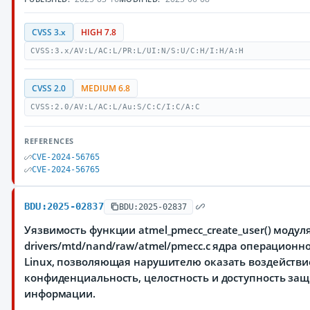
CVSS 3.x
HIGH 7.8
CVSS:3.x/AV:L/AC:L/PR:L/UI:N/S:U/C:H/I:H/A:H
CVSS 2.0
MEDIUM 6.8
CVSS:2.0/AV:L/AC:L/Au:S/C:C/I:C/A:C
REFERENCES
CVE-2024-56765
CVE-2024-56765
BDU:2025-02837
BDU:2025-02837
Уязвимость функции atmel_pmecc_create_user() модул
drivers/mtd/nand/raw/atmel/pmecc.c ядра операционн
Linux, позволяющая нарушителю оказать воздействи
конфиденциальность, целостность и доступность з
информации.