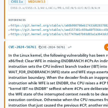
CVSS 3.x
MEDIUM 5.5
CVSS:3.x/CVSS:3.1/AV:L/AC:L/PR:L/UI:N/S:U/C:N/I:N/A:H
REFERENCES
https://git.kernel.org/stable/c/a60b990798eb17433d0283788
https://git.kernel.org/stable/c/aed157301c659a48f5564cc45
https://git.kernel.org/stable/c/b1f7476e07b93d65a1a3643dc
CVE-2024-56761
CVE-2024-56761
In the Linux kernel, the following vulnerability has been 
x86/fred: Clear WFE in missing-ENDBRANCH #CPs An indir
instruction sets the CPU indirect branch tracker (IBT) into
WAIT_FOR_ENDBRANCH (WFE) state and WFE stays asserte
instruction boundary. When the decoder finds an inappro
instruction while WFE is set ENDBR, the CPU raises a #CP f
"kernel IBT no ENDBR" selftest where #CPs are deliberatel
the WFE state of the interrupted context needs to be clear
execution continue. Otherwise when the CPU resumes fr
instruction that just caused the previous #CP, another mi