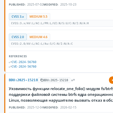
2025-07-02
2025-10-23
PUBLISHED:
MODIFIED:
CVSS 3.x
MEDIUM 5.5
CVSS:3.x/AV:L/AC:L/PR:L/UI:N/S:U/C:N/I:N/A:H
CVSS 2.0
MEDIUM 4.6
CVSS:2.0/AV:L/AC:L/Au:S/C:N/I:N/A:C
REFERENCES
CVE-2024-56760
CVE-2024-56760
BDU:2025-15218
BDU:2025-15218
Уязвимость функции relocate_one_folio() модуля fs/btrfs
поддержки файловой системы btrfs ядра операционн
Linux, позволяющая нарушителю вызвать отказ в об
2025-12-04
2026-02-15
PUBLISHED:
MODIFIED: