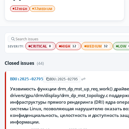
HIGH
MEDIUM
12
32
SEVERITY:
CRITICAL
HIGH
MEDIUM
LOW
0
12
32
Closed issues
(44)
BDU:2025-02795
BDU:2025-02795
Уязвимость функции drm_dp_mst_up_req_work() драйв
drivers/gpu/drm/display/drm_dp_mst_topology.c поддерж
инфраструктуры прямого рендеринга (DRI) ядра опе
системы Linux, позволяющая нарушителю оказать во
конфиденциальность, целостность и доступность з
информации.