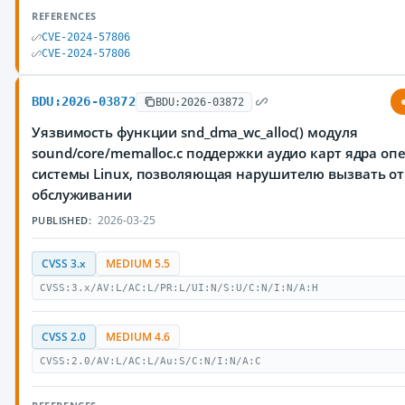
REFERENCES
CVE-2024-57806
CVE-2024-57806
BDU:2026-03872
BDU:2026-03872
Уязвимость функции snd_dma_wc_alloc() модуля
sound/core/memalloc.c поддержки аудио карт ядра о
системы Linux, позволяющая нарушителю вызвать от
обслуживании
2026-03-25
PUBLISHED:
CVSS 3.x
MEDIUM 5.5
CVSS:3.x/AV:L/AC:L/PR:L/UI:N/S:U/C:N/I:N/A:H
CVSS 2.0
MEDIUM 4.6
CVSS:2.0/AV:L/AC:L/Au:S/C:N/I:N/A:C