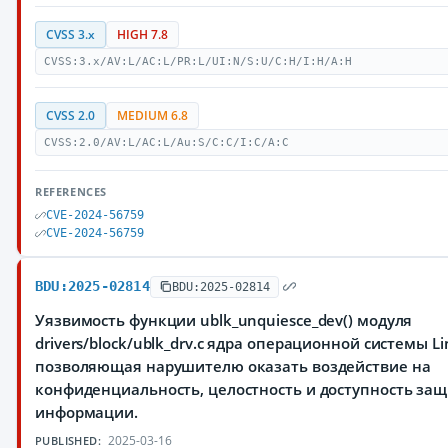
CVSS 3.x
HIGH 7.8
CVSS:3.x/AV:L/AC:L/PR:L/UI:N/S:U/C:H/I:H/A:H
CVSS 2.0
MEDIUM 6.8
CVSS:2.0/AV:L/AC:L/Au:S/C:C/I:C/A:C
REFERENCES
CVE-2024-56759
CVE-2024-56759
BDU:2025-02814
BDU:2025-02814
Уязвимость функции ublk_unquiesce_dev() модуля
drivers/block/ublk_drv.c ядра операционной системы Li
позволяющая нарушителю оказать воздействие на
конфиденциальность, целостность и доступность з
информации.
2025-03-16
PUBLISHED: