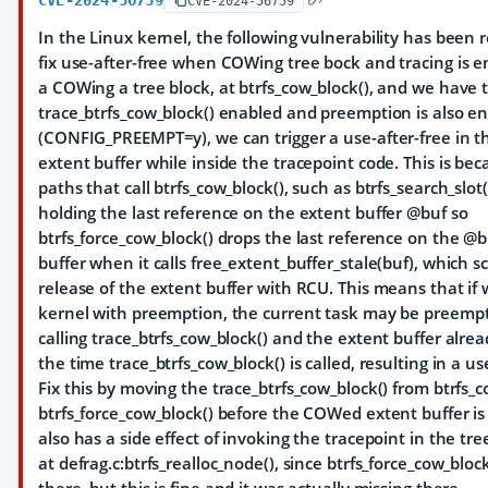
CVE-2024-56759
CVE-2024-56759
In the Linux kernel, the following vulnerability has been r
fix use-after-free when COWing tree bock and tracing is
a COWing a tree block, at btrfs_cow_block(), and we have 
trace_btrfs_cow_block() enabled and preemption is also e
(CONFIG_PREEMPT=y), we can trigger a use-after-free in
extent buffer while inside the tracepoint code. This is be
paths that call btrfs_cow_block(), such as btrfs_search_slot
holding the last reference on the extent buffer @buf so
btrfs_force_cow_block() drops the last reference on the @
buffer when it calls free_extent_buffer_stale(buf), which 
release of the extent buffer with RCU. This means that if 
kernel with preemption, the current task may be preemp
calling trace_btrfs_cow_block() and the extent buffer alre
the time trace_btrfs_cow_block() is called, resulting in a us
Fix this by moving the trace_btrfs_cow_block() from btrfs_c
btrfs_force_cow_block() before the COWed extent buffer is 
also has a side effect of invoking the tracepoint in the tre
at defrag.c:btrfs_realloc_node(), since btrfs_force_cow_block(