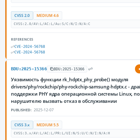
CVSS 2.0
MEDIUM 4.6
CVSS:2.0/AV:L/AC:L/Au:S/C:N/I:N/A:C
REFERENCES
CVE-2024-56768
CVE-2024-56768
BDU:2025-15366
BDU:2025-15366
Уязвимость функции rk_hdptx_phy_probe() модуля
drivers/phy/rockchip/phy-rockchip-samsung-hdptx.c - др
поддержки PHY ядра операционной системы Linux, 
нарушителю вызвать отказ в обслуживании
2025-12-07
PUBLISHED:
CVSS 3.x
MEDIUM 5.5
CVSS:3.x/AV:L/AC:L/PR:L/UI:N/S:U/C:N/I:N/A:H