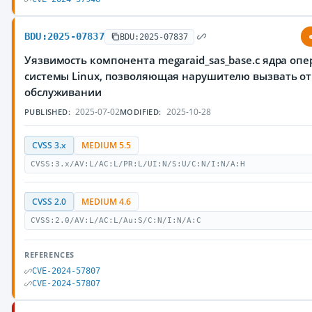
BDU:2025-07837
BDU:2025-07837
Уязвимость компонента megaraid_sas_base.c ядра оп
системы Linux, позволяющая нарушителю вызвать от
обслуживании
2025-07-02
2025-10-28
PUBLISHED:
MODIFIED:
CVSS 3.x
MEDIUM 5.5
CVSS:3.x/AV:L/AC:L/PR:L/UI:N/S:U/C:N/I:N/A:H
CVSS 2.0
MEDIUM 4.6
CVSS:2.0/AV:L/AC:L/Au:S/C:N/I:N/A:C
REFERENCES
CVE-2024-57807
CVE-2024-57807