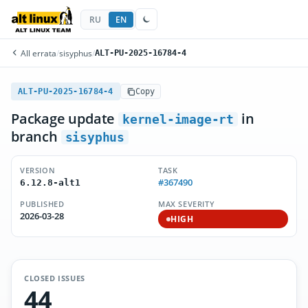
RU
EN
All errata
/
sisyphus
/
ALT-PU-2025-16784-4
ALT-PU-2025-16784-4
Copy
Package update
in
kernel-image-rt
branch
sisyphus
VERSION
TASK
#367490
6.12.8-alt1
PUBLISHED
MAX SEVERITY
2026-03-28
HIGH
CLOSED ISSUES
44