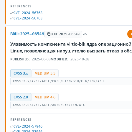
REFERENCES
CVE-2024-56763
CVE-2024-56763
BDU:2025-06549
BDU:2025-06549
Уязвимость компонента virtio-blk ядра операционно
Linux, позволяющая нарушителю вызвать отказ в об
2025-06-08
2025-10-28
PUBLISHED:
MODIFIED:
CVSS 3.x
MEDIUM 5.5
CVSS:3.x/AV:L/AC:L/PR:L/UI:N/S:U/C:N/I:N/A:H
CVSS 2.0
MEDIUM 4.6
CVSS:2.0/AV:L/AC:L/Au:S/C:N/I:N/A:C
REFERENCES
CVE-2024-57946
CVE-2024-57946