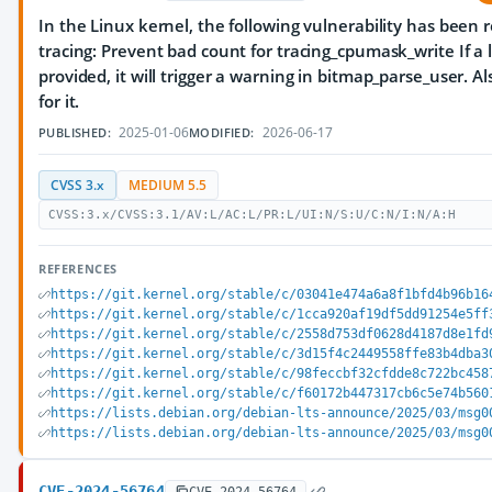
In the Linux kernel, the following vulnerability has been 
tracing: Prevent bad count for tracing_cpumask_write If a 
provided, it will trigger a warning in bitmap_parse_user. A
for it.
2025-01-06
2026-06-17
PUBLISHED:
MODIFIED:
CVSS 3.x
MEDIUM 5.5
CVSS:3.x/CVSS:3.1/AV:L/AC:L/PR:L/UI:N/S:U/C:N/I:N/A:H
REFERENCES
https://git.kernel.org/stable/c/03041e474a6a8f1bfd4b96b16
https://git.kernel.org/stable/c/1cca920af19df5dd91254e5ff
https://git.kernel.org/stable/c/2558d753df0628d4187d8e1fd
https://git.kernel.org/stable/c/3d15f4c2449558ffe83b4dba3
https://git.kernel.org/stable/c/98feccbf32cfdde8c722bc458
https://git.kernel.org/stable/c/f60172b447317cb6c5e74b560
https://lists.debian.org/debian-lts-announce/2025/03/msg0
https://lists.debian.org/debian-lts-announce/2025/03/msg0
CVE-2024-56764
CVE-2024-56764