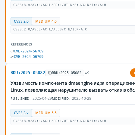
CVSS:3.x/AV:L/AC:L/PR:L/UI:N/S:U/C:N/I:N/A:H
CVSS 2.0
MEDIUM 4.6
CVSS:2.0/AV:L/AC:L/Au:S/C:N/I:N/A:C
REFERENCES
CVE-2024-56769
CVE-2024-56769
BDU:2025-05082
BDU:2025-05082
Уязвимость компонента dmaengine ядра операционн
Linux, позволяющая нарушителю вызвать отказ в об
2025-04-29
2025-10-28
PUBLISHED:
MODIFIED:
CVSS 3.x
MEDIUM 5.5
CVSS:3.x/AV:L/AC:L/PR:L/UI:N/S:U/C:N/I:N/A:H