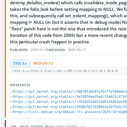
destroy_delalloc_inodes() which calls invalidate_inode_pag
takes the folio_lock before setting mapping to NULL. We fa
this, and subsequently call set_extent_mapping(), which 
mapping != NULL (in fact it asserts that in debug mode) N
"fixes" patch here is not the one that introduced the race 
iteration of this code from 2009) but a more recent chan
this particular crash happen in practice.
2025-01-06
2026-06-17
PUBLISHED:
MODIFIED:
CVSS 3.x
MEDIUM 5.5
CVSS:3.x/CVSS:3.1/AV:L/AC:L/PR:L/UI:N/S:U/C:N/I:N/A:H
REFERENCES
https://git.kernel.org/stable/c/36679fab54fa7bcffafd469e2
https://git.kernel.org/stable/c/3e74859ee35edc33a022c3f39
https://git.kernel.org/stable/c/c7b1bd52a031ad0144d42eef0
https://git.kernel.org/stable/c/d508e56270389b3a16f5b3cf2
https://lists.debian.org/debian-lts-announce/2025/10/msg0