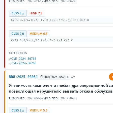
2025-03-17
2025-06-08
PUBLISHED:
MODIFIED:
CVSS 3.x
HIGH 7.8
CVSS:3.x/AV:L/AC:L/PR:L/UI:N/S:U/C:H/I:H/A:H
CVSS 2.0
MEDIUM 6.8
CVSS:2.0/AV:L/AC:L/Au:S/C:C/I:C/A:C
REFERENCES
CVE-2024-56766
CVE-2024-56766
BDU:2025-05081
BDU:2025-05081
Уязвимость компонента media ядра операционной си
позволяющая нарушителю вызвать отказ в обслужи
2025-04-29
2025-10-28
PUBLISHED:
MODIFIED:
CVSS 3.x
MEDIUM 5.5