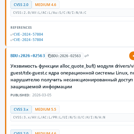
CVSS 2.0
MEDIUM 4.6
CVSS:2.0/AV:L/AC:L/Au:S/C:N/I:N/A:C
REFERENCES
CVE-2024-57804
CVE-2024-57804
BDU:2026-02563
BDU:2026-02563
Уязвимость функции alloc_quote_buf() модуля drivers/vi
guest/tdx-guest.c ядра операционной системы Linux,
нарушителю получить несанкционированный доступ
защищаемой информации
2026-03-05
PUBLISHED:
CVSS 3.x
MEDIUM 5.5
CVSS:3.x/AV:L/AC:L/PR:L/UI:N/S:U/C:H/I:N/A:N
CVSS 2.0
MEDIUM 4.6