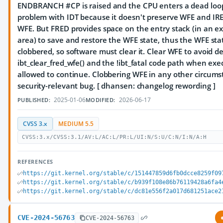
ENDBRANCH #CP is raised and the CPU enters a dead loop.
problem with IDT because it doesn't preserve WFE and IRE
WFE. But FRED provides space on the entry stack (in an 
area) to save and restore the WFE state, thus the WFE stat
clobbered, so software must clear it. Clear WFE to avoid d
ibt_clear_fred_wfe() and the !ibt_fatal code path when exe
allowed to continue. Clobbering WFE in any other circums
security-relevant bug. [ dhansen: changelog rewording ]
2025-01-06
2026-06-17
PUBLISHED:
MODIFIED:
CVSS 3.x
MEDIUM 5.5
CVSS:3.x/CVSS:3.1/AV:L/AC:L/PR:L/UI:N/S:U/C:N/I:N/A:H
REFERENCES
https://git.kernel.org/stable/c/151447859d6fb0dcce8259f09
https://git.kernel.org/stable/c/b939f108e86b76119428a6fa4
https://git.kernel.org/stable/c/dc81e556f2a017d681251ace2
CVE-2024-56763
CVE-2024-56763