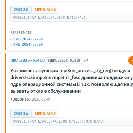
CVSS 2.0
MEDIUM 4.6
CVSS:2.0/AV:L/AC:L/Au:S/C:N/I:N/A:C
REFERENCES
CVE-2024-57799
CVE-2024-57799
BDU:2026-01418
BDU:2026-01418
Уязвимость функции mpi3mr_process_cfg_req() модуля
drivers/scsi/mpi3mr/mpi3mr_fw.c драйвера поддержки у
ядра операционной системы Linux, позволяющая на
вызвать отказ в обслуживании
2026-02-07
PUBLISHED:
CVSS 3.x
MEDIUM 5.5
CVSS:3.x/AV:L/AC:L/PR:L/UI:N/S:U/C:N/I:N/A:H