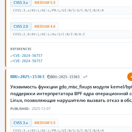
CVSS 3.x
MEDIUM 5.5
CVSS:3.x/AV:L/AC:L/PR:L/UI:N/S:U/C:N/I:N/A:H
CVSS 2.0
MEDIUM 4.6
CVSS:2.0/AV:L/AC:L/Au:S/C:N/I:N/A:C
REFERENCES
CVE-2024-56757
CVE-2024-56757
BDU:2025-15363
BDU:2025-15363
Уязвимость функции gdo_misc_fixups модуля kernel/bpf/v
поддержки интерпретатора BPF ядра операционной 
Linux, позволяющая нарушителю вызвать отказ в об
2025-12-07
PUBLISHED:
CVSS 3.x
MEDIUM 5.5
CVSS:3.x/AV:L/AC:L/PR:L/UI:N/S:U/C:N/I:N/A:H