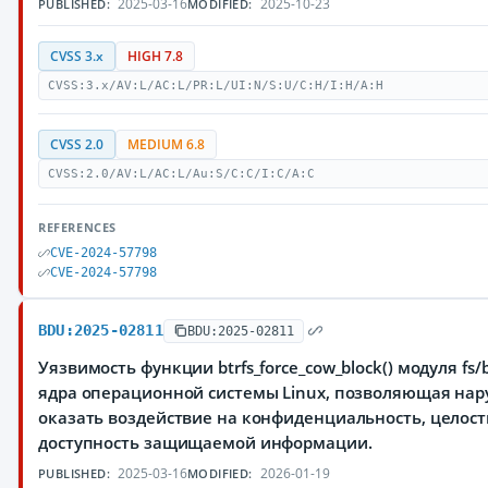
2025-03-16
2025-10-23
PUBLISHED:
MODIFIED:
CVSS 3.x
HIGH 7.8
CVSS:3.x/AV:L/AC:L/PR:L/UI:N/S:U/C:H/I:H/A:H
CVSS 2.0
MEDIUM 6.8
CVSS:2.0/AV:L/AC:L/Au:S/C:C/I:C/A:C
REFERENCES
CVE-2024-57798
CVE-2024-57798
BDU:2025-02811
BDU:2025-02811
Уязвимость функции btrfs_force_cow_block() модуля fs/bt
ядра операционной системы Linux, позволяющая на
оказать воздействие на конфиденциальность, целост
доступность защищаемой информации.
2025-03-16
2026-01-19
PUBLISHED:
MODIFIED: