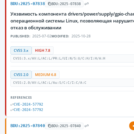
BDU:2025-07838
BDU:2025-07838
Уязвимость компонента drivers/power/supply/gpio-char
операционной системы Linux, позволяющая нарушит
отказ в обслуживании
2025-07-02
2025-10-28
PUBLISHED:
MODIFIED:
CVSS 3.x
HIGH 7.8
CVSS:3.x/AV:L/AC:L/PR:L/UI:N/S:U/C:H/I:H/A:H
CVSS 2.0
MEDIUM 6.8
CVSS:2.0/AV:L/AC:L/Au:S/C:C/I:C/A:C
REFERENCES
CVE-2024-57792
CVE-2024-57792
BDU:2025-07840
BDU:2025-07840