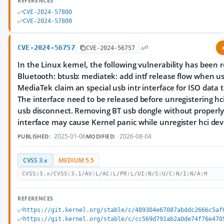
REFERENCES
CVE-2024-57800
CVE-2024-57800
CVE-2024-56757
CVE-2024-56757
In the Linux kernel, the following vulnerability has been 
Bluetooth: btusb: mediatek: add intf release flow when u
MediaTek claim an special usb intr interface for ISO data 
The interface need to be released before unregistering h
usb disconnect. Removing BT usb dongle without properly
interface may cause Kernel panic while unregister hci dev
2025-01-06
2026-08-04
PUBLISHED:
MODIFIED:
CVSS 3.x
MEDIUM 5.5
CVSS:3.x/CVSS:3.1/AV:L/AC:L/PR:L/UI:N/S:U/C:N/I:N/A:H
REFERENCES
https://git.kernel.org/stable/c/489304e67087abddc2666c5af
https://git.kernel.org/stable/c/cc569d791ab2a0de74f76e470