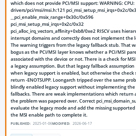
which does not provide PCI/MSI support: WARNING: CPU: 1
drivers/pci/msi/msi.h:121 pci_msi_setup_msi_irqs+0x2c/0x
__pci_enable_msix_range+0x30c/0x596
pci_msi_setup_msi_irqs+0x2c/0x32
pci_alloc_irq_vectors_affinity+0xb8/0xe2 RISCV uses hierar
interrupt domains and correctly does not implement the l
The warning triggers from the legacy fallback stub. That w
bogus as the PCI/MSI layer knows whether a PCI/MSI par
associated with the device or not. There is a check for MS
a legacy assumption. But that legacy fallback assumption i
when legacy support is enabled, but otherwise the check 
return -ENOTSUPP. Loongarch tripped over the same pro
blindly enabled legacy support without implementing the
fallbacks. There are weak implementations which return a
the problem was papered over. Correct pci_msi_domain_su
evaluate the legacy mode and add the missing supported 
the MSI enable path to complete it.
2025-01-06
2026-06-17
PUBLISHED:
MODIFIED: