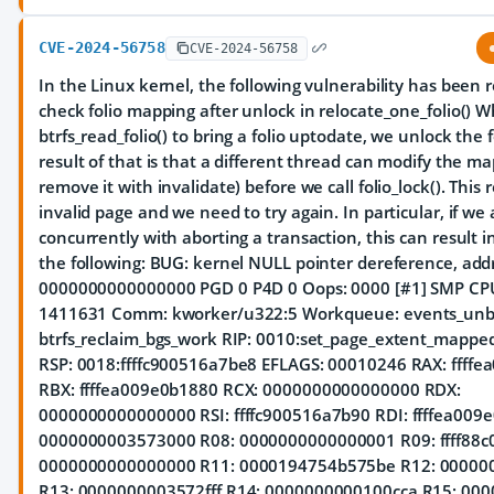
CVE-2024-56758
CVE-2024-56758
In the Linux kernel, the following vulnerability has been r
check folio mapping after unlock in relocate_one_folio() W
btrfs_read_folio() to bring a folio uptodate, we unlock the f
result of that is that a different thread can modify the ma
remove it with invalidate) before we call folio_lock(). This 
invalid page and we need to try again. In particular, if we 
concurrently with aborting a transaction, this can result in
the following: BUG: kernel NULL pointer dereference, add
0000000000000000 PGD 0 P4D 0 Oops: 0000 [#1] SMP CPU
1411631 Comm: kworker/u322:5 Workqueue: events_un
btrfs_reclaim_bgs_work RIP: 0010:set_page_extent_mapp
RSP: 0018:ffffc900516a7be8 EFLAGS: 00010246 RAX: ffff
RBX: ffffea009e0b1880 RCX: 0000000000000000 RDX:
0000000000000000 RSI: ffffc900516a7b90 RDI: ffffea009
0000000003573000 R08: 0000000000000001 R09: ffff88c0
0000000000000000 R11: 0000194754b575be R12: 0000
R13: 0000000003572fff R14: 0000000000100cca R15: 000