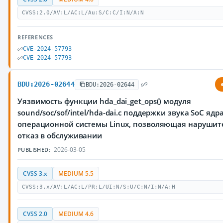
CVSS:2.0/AV:L/AC:L/Au:S/C:C/I:N/A:N
REFERENCES
CVE-2024-57793
CVE-2024-57793
BDU:2026-02644
BDU:2026-02644
Уязвимость функции hda_dai_get_ops() модуля
sound/soc/sof/intel/hda-dai.c поддержки звука SoC ядр
операционной системы Linux, позволяющая нарушит
отказ в обслуживании
2026-03-05
PUBLISHED:
CVSS 3.x
MEDIUM 5.5
CVSS:3.x/AV:L/AC:L/PR:L/UI:N/S:U/C:N/I:N/A:H
CVSS 2.0
MEDIUM 4.6