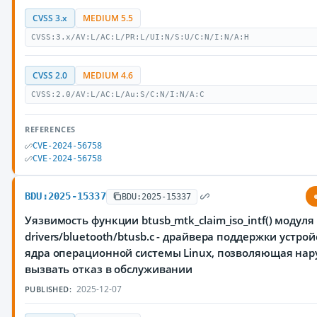
CVSS 3.x
MEDIUM 5.5
CVSS:3.x/AV:L/AC:L/PR:L/UI:N/S:U/C:N/I:N/A:H
CVSS 2.0
MEDIUM 4.6
CVSS:2.0/AV:L/AC:L/Au:S/C:N/I:N/A:C
REFERENCES
CVE-2024-56758
CVE-2024-56758
BDU:2025-15337
BDU:2025-15337
Уязвимость функции btusb_mtk_claim_iso_intf() модуля
drivers/bluetooth/btusb.c - драйвера поддержки устрой
ядра операционной системы Linux, позволяющая на
вызвать отказ в обслуживании
2025-12-07
PUBLISHED: