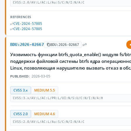
CVSS:2.0/AV:L/AC:L/Au:S/C:N/I:N/A:C
REFERENCES
CVE-2024-57805
CVE-2024-57805
BDU:2026-02667
BDU:2026-02667
Уязвимость функции btrfs_quota_enable() модуля fs/btr
поддержки файловой системы btrfs ядра операционн
Linux, позволяющая нарушителю вызвать отказ в об
2026-03-05
PUBLISHED:
CVSS 3.x
MEDIUM 5.5
CVSS:3.x/AV:L/AC:L/PR:L/UI:N/S:U/C:N/I:N/A:H
CVSS 2.0
MEDIUM 4.6
CVSS:2.0/AV:L/AC:L/Au:S/C:N/I:N/A:C