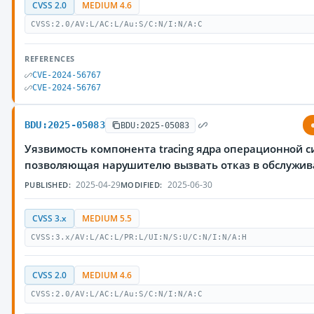
CVSS 2.0
MEDIUM 4.6
CVSS:2.0/AV:L/AC:L/Au:S/C:N/I:N/A:C
REFERENCES
CVE-2024-56767
CVE-2024-56767
BDU:2025-05083
BDU:2025-05083
Уязвимость компонента tracing ядра операционной с
позволяющая нарушителю вызвать отказ в обслужи
2025-04-29
2025-06-30
PUBLISHED:
MODIFIED:
CVSS 3.x
MEDIUM 5.5
CVSS:3.x/AV:L/AC:L/PR:L/UI:N/S:U/C:N/I:N/A:H
CVSS 2.0
MEDIUM 4.6
CVSS:2.0/AV:L/AC:L/Au:S/C:N/I:N/A:C