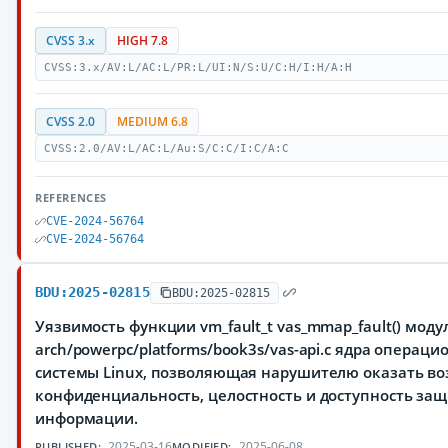
CVSS 3.x
HIGH 7.8
CVSS:3.x/AV:L/AC:L/PR:L/UI:N/S:U/C:H/I:H/A:H
CVSS 2.0
MEDIUM 6.8
CVSS:2.0/AV:L/AC:L/Au:S/C:C/I:C/A:C
REFERENCES
CVE-2024-56764
CVE-2024-56764
BDU:2025-02815
BDU:2025-02815
Уязвимость функции vm_fault_t vas_mmap_fault() моду
arch/powerpc/platforms/book3s/vas-api.c ядра операци
системы Linux, позволяющая нарушителю оказать во
конфиденциальность, целостность и доступность з
информации.
2025-03-16
2025-06-08
PUBLISHED:
MODIFIED: