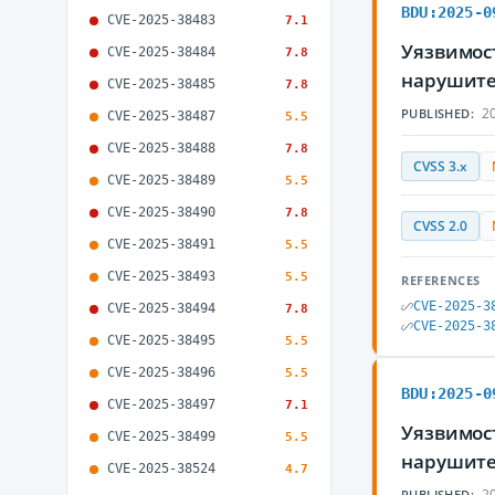
BDU:2025-0
CVE-2025-38483
7.1
Уязвимост
CVE-2025-38484
7.8
нарушите
CVE-2025-38485
7.8
20
PUBLISHED:
CVE-2025-38487
5.5
CVE-2025-38488
7.8
CVSS 3.x
CVE-2025-38489
5.5
CVE-2025-38490
7.8
CVSS 2.0
CVE-2025-38491
5.5
CVE-2025-38493
5.5
REFERENCES
CVE-2025-3
CVE-2025-38494
7.8
CVE-2025-3
CVE-2025-38495
5.5
CVE-2025-38496
5.5
BDU:2025-0
CVE-2025-38497
7.1
Уязвимост
CVE-2025-38499
5.5
нарушите
CVE-2025-38524
4.7
20
PUBLISHED: