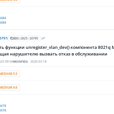
8484
8484
0795
BDU:2025-10795
ь функции unregister_vlan_dev() компонента 8021q
щая нарушителю вызвать отказ в обслуживании
25-09-04
2026-03-18
MODIFIED:
MEDIUM 5.5
MEDIUM 4.6
8470
8470