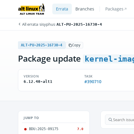
Errata
Branches
Packages
All errata
/
sisyphus
/
ALT-PU-2025-16730-4
ALT-PU-2025-16730-4
Copy
Package update
kernel-ima
VERSION
TASK
#390710
6.12.40-alt1
JUMP TO
BDU:2025-09175
7.0