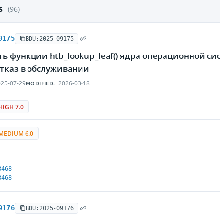
es
(96)
9175
BDU:2025-09175
ть функции htb_lookup_leaf() ядра операционной с
отказ в обслуживании
25-07-29
2026-03-18
MODIFIED:
HIGH 7.0
MEDIUM 6.0
8468
8468
9176
BDU:2025-09176