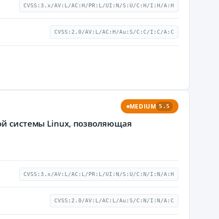
CVSS:3.x/AV:L/AC:H/PR:L/UI:N/S:U/C:H/I:H/A:H
CVSS:2.0/AV:L/AC:H/Au:S/C:C/I:C/A:C
MEDIUM
5.5
ой системы Linux, позволяющая
CVSS:3.x/AV:L/AC:L/PR:L/UI:N/S:U/C:N/I:N/A:H
CVSS:2.0/AV:L/AC:L/Au:S/C:N/I:N/A:C