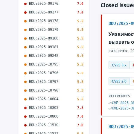
BDU:2025-09176
Closed issu
7.0
BDU:2025-09177
7.0
BDU:2025-09178
5.5
BDU:2025-0
BDU:2025-09179
5.5
Уязвимос
BDU:2025-09180
5.5
вызвать 
BDU:2025-09181
5.5
20
PUBLISHED:
BDU:2025-09242
5.5
BDU:2025-10795
5.5
CVSS 3.x
BDU:2025-10796
5.5
CVSS 2.0
BDU:2025-10797
5.5
BDU:2025-10798
5.5
REFERENCES
BDU:2025-10804
5.5
CVE-2025-3
BDU:2025-10805
7.8
CVE-2025-3
BDU:2025-10806
7.0
BDU:2025-11510
7.0
BDU:2025-0
BDU:2025-11512
5.5