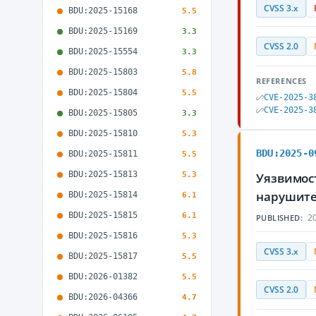
CVSS 3.x
BDU:2025-15168
5.5
BDU:2025-15169
3.3
CVSS 2.0
BDU:2025-15554
3.3
BDU:2025-15803
5.8
REFERENCES
BDU:2025-15804
5.5
CVE-2025-3
CVE-2025-3
BDU:2025-15805
3.3
BDU:2025-15810
5.3
BDU:2025-0
BDU:2025-15811
5.5
BDU:2025-15813
5.3
Уязвимост
нарушите
BDU:2025-15814
6.1
BDU:2025-15815
6.1
20
PUBLISHED:
BDU:2025-15816
5.3
CVSS 3.x
BDU:2025-15817
5.5
BDU:2026-01382
5.5
CVSS 2.0
BDU:2026-04366
4.7