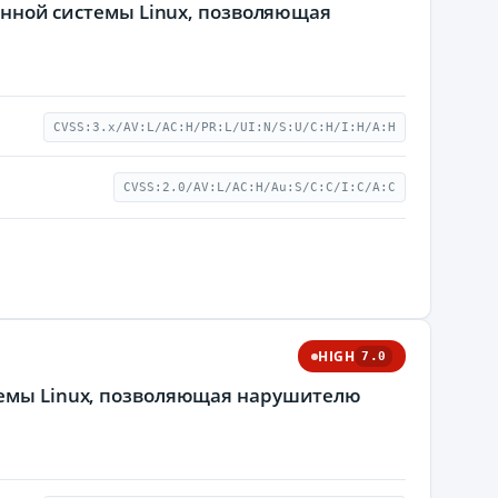
ионной системы Linux, позволяющая
CVSS:3.x/AV:L/AC:H/PR:L/UI:N/S:U/C:H/I:H/A:H
CVSS:2.0/AV:L/AC:H/Au:S/C:C/I:C/A:C
HIGH
7.0
стемы Linux, позволяющая нарушителю