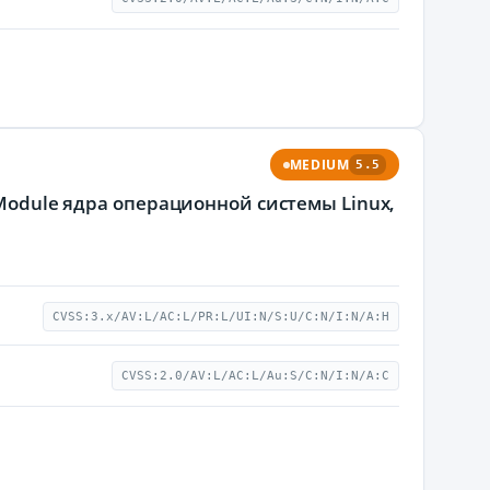
MEDIUM
5.5
 Module ядра операционной системы Linux,
CVSS:3.x/AV:L/AC:L/PR:L/UI:N/S:U/C:N/I:N/A:H
CVSS:2.0/AV:L/AC:L/Au:S/C:N/I:N/A:C