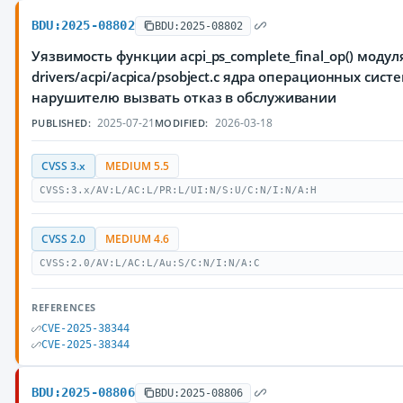
BDU:2025-08802
BDU:2025-08802
Уязвимость функции acpi_ps_complete_final_op() модул
drivers/acpi/acpica/psobject.c ядра операционных сис
нарушителю вызвать отказ в обслуживании
2025-07-21
2026-03-18
PUBLISHED:
MODIFIED:
CVSS 3.x
MEDIUM 5.5
CVSS:3.x/AV:L/AC:L/PR:L/UI:N/S:U/C:N/I:N/A:H
CVSS 2.0
MEDIUM 4.6
CVSS:2.0/AV:L/AC:L/Au:S/C:N/I:N/A:C
REFERENCES
CVE-2025-38344
CVE-2025-38344
BDU:2025-08806
BDU:2025-08806