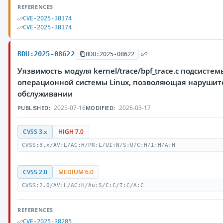
REFERENCES
CVE-2025-38174
CVE-2025-38174
BDU:2025-08622
BDU:2025-08622
Уязвимость модуля kernel/trace/bpf_trace.c подсистем
операционной системы Linux, позволяющая нарушите
обслуживании
2025-07-16
2026-03-17
PUBLISHED:
MODIFIED:
CVSS 3.x
HIGH 7.0
CVSS:3.x/AV:L/AC:H/PR:L/UI:N/S:U/C:H/I:H/A:H
CVSS 2.0
MEDIUM 6.0
CVSS:2.0/AV:L/AC:H/Au:S/C:C/I:C/A:C
REFERENCES
CVE-2025-38285