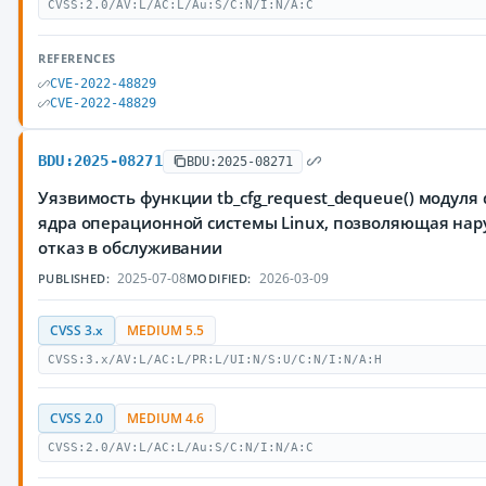
CVSS:2.0/AV:L/AC:L/Au:S/C:N/I:N/A:C
REFERENCES
CVE-2022-48829
CVE-2022-48829
BDU:2025-08271
BDU:2025-08271
Уязвимость функции tb_cfg_request_dequeue() модуля dr
ядра операционной системы Linux, позволяющая на
отказ в обслуживании
2025-07-08
2026-03-09
PUBLISHED:
MODIFIED:
CVSS 3.x
MEDIUM 5.5
CVSS:3.x/AV:L/AC:L/PR:L/UI:N/S:U/C:N/I:N/A:H
CVSS 2.0
MEDIUM 4.6
CVSS:2.0/AV:L/AC:L/Au:S/C:N/I:N/A:C