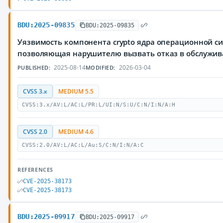
BDU:2025-09835
BDU:2025-09835
Уязвимость компонента crypto ядра операционной си
позволяющая нарушителю вызвать отказ в обслужи
2025-08-14
2026-03-04
PUBLISHED:
MODIFIED:
CVSS 3.x
MEDIUM 5.5
CVSS:3.x/AV:L/AC:L/PR:L/UI:N/S:U/C:N/I:N/A:H
CVSS 2.0
MEDIUM 4.6
CVSS:2.0/AV:L/AC:L/Au:S/C:N/I:N/A:C
REFERENCES
CVE-2025-38173
CVE-2025-38173
BDU:2025-09917
BDU:2025-09917