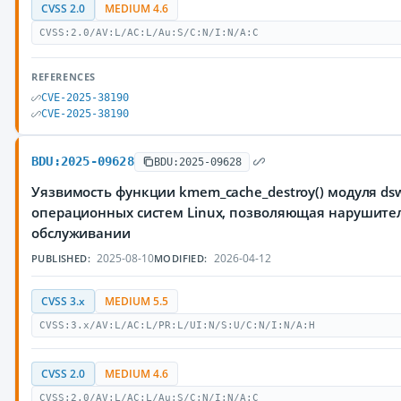
CVSS 2.0
MEDIUM 4.6
CVSS:2.0/AV:L/AC:L/Au:S/C:N/I:N/A:C
REFERENCES
CVE-2025-38190
CVE-2025-38190
BDU:2025-09628
BDU:2025-09628
Уязвимость функции kmem_cache_destroy() модуля dsw
операционных систем Linux, позволяющая нарушител
обслуживании
2025-08-10
2026-04-12
PUBLISHED:
MODIFIED:
CVSS 3.x
MEDIUM 5.5
CVSS:3.x/AV:L/AC:L/PR:L/UI:N/S:U/C:N/I:N/A:H
CVSS 2.0
MEDIUM 4.6
CVSS:2.0/AV:L/AC:L/Au:S/C:N/I:N/A:C