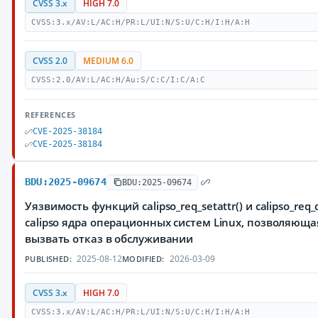
CVSS 3.x
HIGH 7.0
CVSS:3.x/AV:L/AC:H/PR:L/UI:N/S:U/C:H/I:H/A:H
CVSS 2.0
MEDIUM 6.0
CVSS:2.0/AV:L/AC:H/Au:S/C:C/I:C/A:C
REFERENCES
CVE-2025-38184
CVE-2025-38184
BDU:2025-09674
BDU:2025-09674
Уязвимость функций calipso_req_setattr() и calipso_req
calipso ядра операционных систем Linux, позволяющ
вызвать отказ в обслуживании
2025-08-12
2026-03-09
PUBLISHED:
MODIFIED:
CVSS 3.x
HIGH 7.0
CVSS:3.x/AV:L/AC:H/PR:L/UI:N/S:U/C:H/I:H/A:H