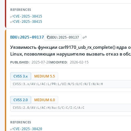
REFERENCES
CVE-2025-38415
CVE-2025-38415
BDU:2025-09137
BDU:2025-09137
Уязвимость функции carl9170_usb_rx_complete() ядра
Linux, позволяющая нарушителю вызвать отказ в об
2025-07-28
2026-02-15
PUBLISHED:
MODIFIED:
CVSS 3.x
MEDIUM 5.5
CVSS:3.x/AV:L/AC:L/PR:L/UI:N/S:U/C:N/I:N/A:H
CVSS 2.0
MEDIUM 6.0
CVSS:2.0/AV:L/AC:H/Au:S/C:C/I:C/A:C
REFERENCES
CVE-2025-38420