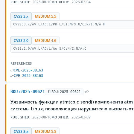
2025-08-10
2026-03-04
PUBLISHED:
MODIFIED:
CVSS 3.x
MEDIUM 5.5
CVSS:3.x/AV:L/AC:L/PR:L/UI:N/S:U/C:N/I:N/A:H
CVSS 2.0
MEDIUM 4.6
CVSS:2.0/AV:L/AC:L/Au:S/C:N/I:N/A:C
REFERENCES
CVE-2025-38163
CVE-2025-38163
BDU:2025-09621
BDU:2025-09621
Уязвимость функции atmtcp_c_send() компонента at
системы Linux, позволяющая нарушителю вызвать от
2025-08-10
2026-03-09
PUBLISHED:
MODIFIED:
CVSS 3.x
MEDIUM 5.5