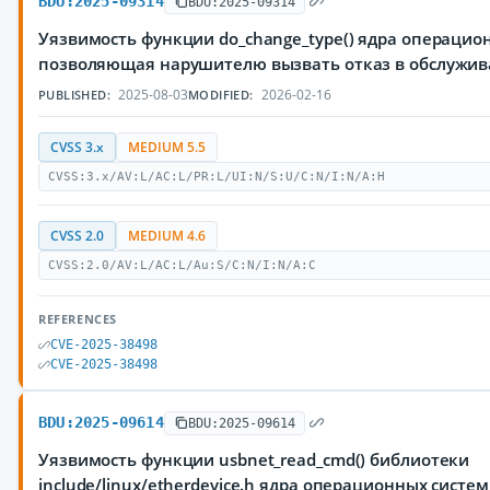
BDU:2025-09314
BDU:2025-09314
Уязвимость функции do_change_type() ядра операцион
позволяющая нарушителю вызвать отказ в обслужи
2025-08-03
2026-02-16
PUBLISHED:
MODIFIED:
CVSS 3.x
MEDIUM 5.5
CVSS:3.x/AV:L/AC:L/PR:L/UI:N/S:U/C:N/I:N/A:H
CVSS 2.0
MEDIUM 4.6
CVSS:2.0/AV:L/AC:L/Au:S/C:N/I:N/A:C
REFERENCES
CVE-2025-38498
CVE-2025-38498
BDU:2025-09614
BDU:2025-09614
Уязвимость функции usbnet_read_cmd() библиотеки
include/linux/etherdevice.h ядра операционных систе