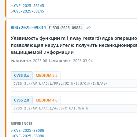
CVE-2025-38145
CVE-2025-38145
BDU:2025-09834
BDU:2025-09834
Уязвимость функции mii_nway_restart() ядра операци
позволяющая нарушителю получить несанкциониров
защищаемой информации
2025-08-14
2026-03-04
PUBLISHED:
MODIFIED:
CVSS 3.x
MEDIUM 5.5
CVSS:3.x/AV:L/AC:L/PR:L/UI:N/S:U/C:H/I:N/A:N
CVSS 2.0
MEDIUM 4.6
CVSS:2.0/AV:L/AC:L/Au:S/C:C/I:N/A:N
REFERENCES
CVE-2025-38086
CVE-2025-38086