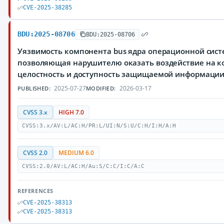
CVE-2025-38285
BDU:2025-08706
BDU:2025-08706
Уязвимость компонента bus ядра операционной сист
позволяющая нарушителю оказать воздействие на к
целостность и доступность защищаемой информаци
2025-07-27
2026-03-17
PUBLISHED:
MODIFIED:
CVSS 3.x
HIGH 7.0
CVSS:3.x/AV:L/AC:H/PR:L/UI:N/S:U/C:H/I:H/A:H
CVSS 2.0
MEDIUM 6.0
CVSS:2.0/AV:L/AC:H/Au:S/C:C/I:C/A:C
REFERENCES
CVE-2025-38313
CVE-2025-38313