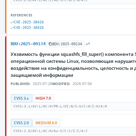
CVSS:2.0/AV:L/AC:L/Au:S/C:N/I:N/A:C
REFERENCES
CVE-2025-38416
CVE-2025-38416
BDU:2025-09134
BDU:2025-09134
Уязвимость функции squashfs_fill_super() компонента 
операционной системы Linux, позволяющая нарушит
воздействие на конфиденциальность, целостность и 
защищаемой информации
2025-07-28
2026-07-06
PUBLISHED:
MODIFIED:
CVSS 3.x
HIGH 7.0
CVSS:3.x/AV:L/AC:H/PR:L/UI:N/S:U/C:H/I:H/A:H
CVSS 2.0
MEDIUM 6.0
CVSS:2.0/AV:L/AC:H/Au:S/C:C/I:C/A:C