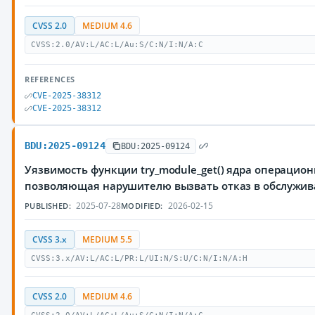
CVSS 2.0
MEDIUM 4.6
CVSS:2.0/AV:L/AC:L/Au:S/C:N/I:N/A:C
REFERENCES
CVE-2025-38312
CVE-2025-38312
BDU:2025-09124
BDU:2025-09124
Уязвимость функции try_module_get() ядра операцион
позволяющая нарушителю вызвать отказ в обслужи
2025-07-28
2026-02-15
PUBLISHED:
MODIFIED:
CVSS 3.x
MEDIUM 5.5
CVSS:3.x/AV:L/AC:L/PR:L/UI:N/S:U/C:N/I:N/A:H
CVSS 2.0
MEDIUM 4.6