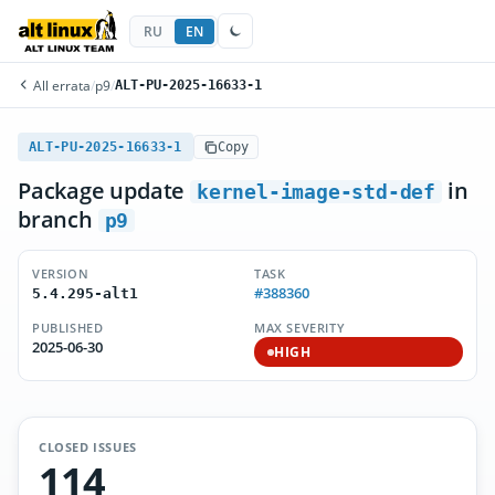
RU
EN
All errata
/
p9
/
ALT-PU-2025-16633-1
ALT-PU-2025-16633-1
Copy
Package update
in
kernel-image-std-def
branch
p9
VERSION
TASK
#388360
5.4.295-alt1
PUBLISHED
MAX SEVERITY
2025-06-30
HIGH
CLOSED ISSUES
114