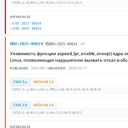
CVSS:2.0/AV:L/AC:H/Au:S/C:C/I:C/A:C
REFERENCES
CVE-2025-38424
CVE-2025-38424
BDU:2025-09824
BDU:2025-09824
Уязвимость функции aspeed_lpc_enable_snoop() ядра
Linux, позволяющая нарушителю вызвать отказ в об
2025-08-14
2026-03-17
PUBLISHED:
MODIFIED:
CVSS 3.x
MEDIUM 5.5
CVSS:3.x/AV:L/AC:L/PR:L/UI:N/S:U/C:N/I:N/A:H
CVSS 2.0
MEDIUM 4.6
CVSS:2.0/AV:L/AC:L/Au:S/C:N/I:N/A:C
REFERENCES