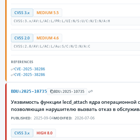
CVSS 3.x
MEDIUM 5.5
CVSS:3.x/AV:L/AC:L/PR:L/UI:N/S:U/C:N/I:N/A:H
CVSS 2.0
MEDIUM 4.6
CVSS:2.0/AV:L/AC:L/Au:S/C:N/I:N/A:C
REFERENCES
CVE-2025-38286
CVE-2025-38286
BDU:2025-10735
BDU:2025-10735
Уязвимость функции lecd_attach ядра операционной с
позволяющая нарушителю вызвать отказ в обслужи
2025-09-04
2026-07-06
PUBLISHED:
MODIFIED:
CVSS 3.x
HIGH 8.0