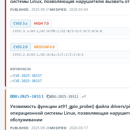
системы Linux, позволяющая нарушителю вызвать от
2025-08-21
2026-03-04
PUBLISHED:
MODIFIED:
CVSS 3.x
HIGH 7.0
CVSS:3.x/AV:L/AC:H/PR:L/UI:N/S:U/C:H/I:H/A:H
CVSS 2.0
MEDIUM 6.0
CVSS:2.0/AV:L/AC:H/Au:S/C:C/I:C/A:C
REFERENCES
CVE-2025-38157
CVE-2025-38157
BDU:2025-10311
BDU:2025-10311
Уязвимость функции at91_gpio_probe() файла drivers/pinc
операционной системы Linux, позволяющая нарушите
обслуживании
2025-08-26
2026-03-17
PUBLISHED:
MODIFIED: