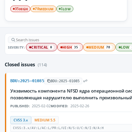
HIGH
MEDIUM
LOW
35
78
1
SEVERITY:
CRITICAL
HIGH
MEDIUM
LOW
0
35
78
Closed issues
(114)
BDU:2025-01085
BDU:2025-01085
Уязвимость компонента NFSD ядра операционной сис
позволяющая нарушителю выполнить произвольный
2025-02-02
2025-02-26
PUBLISHED:
MODIFIED:
CVSS 3.x
MEDIUM 5.5
CVSS:3.x/AV:L/AC:L/PR:L/UI:N/S:U/C:N/I:N/A:H