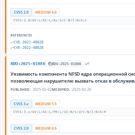
CVSS 2.0
MEDIUM 4.6
CVSS:2.0/AV:L/AC:L/Au:S/C:N/I:N/A:C
REFERENCES
CVE-2022-48828
CVE-2022-48828
BDU:2025-01086
BDU:2025-01086
Уязвимость компонента NFSD ядра операционной сис
позволяющая нарушителю вызвать отказ в обслужи
2025-02-02
2025-02-26
PUBLISHED:
MODIFIED:
CVSS 3.x
MEDIUM 5.5
CVSS:3.x/AV:L/AC:L/PR:L/UI:N/S:U/C:N/I:N/A:H
CVSS 2.0
MEDIUM 4.6