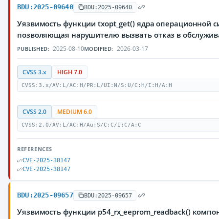
BDU:2025-09640
BDU:2025-09640
Уязвимость функции txopt_get() ядра операционной с
позволяющая нарушителю вызвать отказ в обслужи
2025-08-10
2026-03-17
PUBLISHED:
MODIFIED:
CVSS 3.x
HIGH 7.0
CVSS:3.x/AV:L/AC:H/PR:L/UI:N/S:U/C:H/I:H/A:H
CVSS 2.0
MEDIUM 6.0
CVSS:2.0/AV:L/AC:H/Au:S/C:C/I:C/A:C
REFERENCES
CVE-2025-38147
CVE-2025-38147
BDU:2025-09657
BDU:2025-09657
Уязвимость функции p54_rx_eeprom_readback() компон