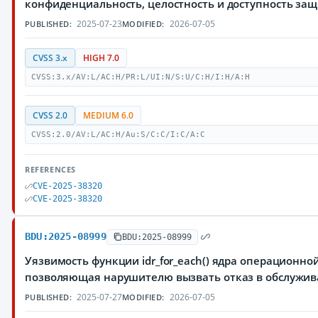
конфиденциальность, целостность и доступность з
2025-07-23
2026-07-05
PUBLISHED:
MODIFIED:
CVSS 3.x
HIGH 7.0
CVSS:3.x/AV:L/AC:H/PR:L/UI:N/S:U/C:H/I:H/A:H
CVSS 2.0
MEDIUM 6.0
CVSS:2.0/AV:L/AC:H/Au:S/C:C/I:C/A:C
REFERENCES
CVE-2025-38320
CVE-2025-38320
BDU:2025-08999
BDU:2025-08999
Уязвимость функции idr_for_each() ядра операционной
позволяющая нарушителю вызвать отказ в обслужи
2025-07-27
2026-07-05
PUBLISHED:
MODIFIED: