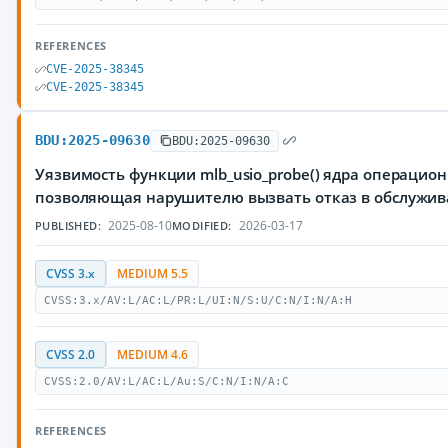
REFERENCES
CVE-2025-38345
CVE-2025-38345
BDU:2025-09630
BDU:2025-09630
Уязвимость функции mlb_usio_probe() ядра операцион
позволяющая нарушителю вызвать отказ в обслужи
2025-08-10
2026-03-17
PUBLISHED:
MODIFIED:
CVSS 3.x
MEDIUM 5.5
CVSS:3.x/AV:L/AC:L/PR:L/UI:N/S:U/C:N/I:N/A:H
CVSS 2.0
MEDIUM 4.6
CVSS:2.0/AV:L/AC:L/Au:S/C:N/I:N/A:C
REFERENCES