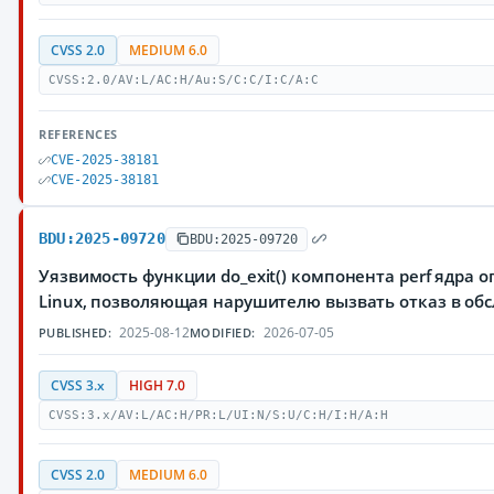
CVSS 2.0
MEDIUM 6.0
CVSS:2.0/AV:L/AC:H/Au:S/C:C/I:C/A:C
REFERENCES
CVE-2025-38181
CVE-2025-38181
BDU:2025-09720
BDU:2025-09720
Уязвимость функции do_exit() компонента perf ядра
Linux, позволяющая нарушителю вызвать отказ в об
2025-08-12
2026-07-05
PUBLISHED:
MODIFIED:
CVSS 3.x
HIGH 7.0
CVSS:3.x/AV:L/AC:H/PR:L/UI:N/S:U/C:H/I:H/A:H
CVSS 2.0
MEDIUM 6.0