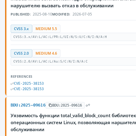
нарушителю вызвать отказ в обслуживании
2025-08-10
2026-07-05
PUBLISHED:
MODIFIED:
CVSS 3.x
MEDIUM 5.5
CVSS:3.x/AV:L/AC:L/PR:L/UI:N/S:U/C:N/I:N/A:H
CVSS 2.0
MEDIUM 4.6
CVSS:2.0/AV:L/AC:L/Au:S/C:N/I:N/A:C
REFERENCES
CVE-2025-38153
CVE-2025-38153
BDU:2025-09616
BDU:2025-09616
Уязвимость функции total_valid_block_count библиотеки 
операционных систем Linux, позволяющая наршителю
обслуживании