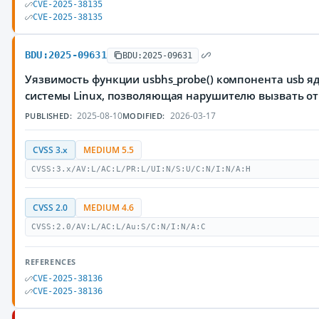
CVE-2025-38135
CVE-2025-38135
BDU:2025-09631
BDU:2025-09631
Уязвимость функции usbhs_probe() компонента usb 
системы Linux, позволяющая нарушителю вызвать от
2025-08-10
2026-03-17
PUBLISHED:
MODIFIED:
CVSS 3.x
MEDIUM 5.5
CVSS:3.x/AV:L/AC:L/PR:L/UI:N/S:U/C:N/I:N/A:H
CVSS 2.0
MEDIUM 4.6
CVSS:2.0/AV:L/AC:L/Au:S/C:N/I:N/A:C
REFERENCES
CVE-2025-38136
CVE-2025-38136