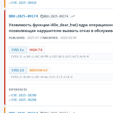
CVE-2025-38420
BDU:2025-09174
BDU:2025-09174
Уязвимость функции i40e_clear_hw() ядра операционн
позволяющая нарушителю вызвать отказ в обслужи
2025-07-29
2026-03-09
PUBLISHED:
MODIFIED:
CVSS 3.x
HIGH 7.0
CVSS:3.x/AV:L/AC:H/PR:L/UI:N/S:U/C:H/I:H/A:H
CVSS 2.0
MEDIUM 6.0
CVSS:2.0/AV:L/AC:H/Au:S/C:C/I:C/A:C
REFERENCES
CVE-2025-38200
CVE-2025-38200