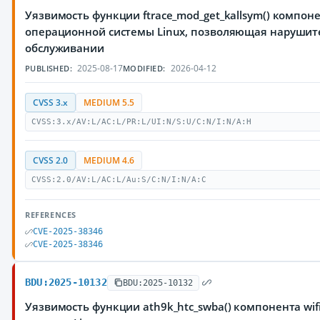
Уязвимость функции ftrace_mod_get_kallsym() компоне
операционной системы Linux, позволяющая нарушите
обслуживании
2025-08-17
2026-04-12
PUBLISHED:
MODIFIED:
CVSS 3.x
MEDIUM 5.5
CVSS:3.x/AV:L/AC:L/PR:L/UI:N/S:U/C:N/I:N/A:H
CVSS 2.0
MEDIUM 4.6
CVSS:2.0/AV:L/AC:L/Au:S/C:N/I:N/A:C
REFERENCES
CVE-2025-38346
CVE-2025-38346
BDU:2025-10132
BDU:2025-10132
Уязвимость функции ath9k_htc_swba() компонента wi