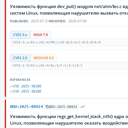
Уязвимость функции dev_put() модуля net/atm/lec.c 
систем Linux, позволяющая нарушителю вызвать отк
2025-07-21
2026-07-06
PUBLISHED:
MODIFIED:
CVSS 3.x
HIGH 7.0
CVSS:3.x/AV:L/AC:H/PR:L/UI:N/S:U/C:H/I:H/A:H
CVSS 2.0
MEDIUM 6.0
CVSS:2.0/AV:L/AC:H/Au:S/C:C/I:C/A:C
REFERENCES
CVE-2025-38180
CVE-2025-38180
BDU:2025-08924
BDU:2025-08924
Уязвимость функции regs_get_kernel_stack_nth() ядр
Linux, позволяющая нарушителю оказать воздействи