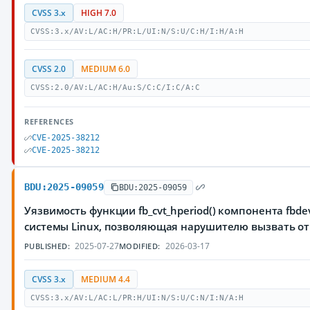
CVSS 3.x
HIGH 7.0
CVSS:3.x/AV:L/AC:H/PR:L/UI:N/S:U/C:H/I:H/A:H
CVSS 2.0
MEDIUM 6.0
CVSS:2.0/AV:L/AC:H/Au:S/C:C/I:C/A:C
REFERENCES
CVE-2025-38212
CVE-2025-38212
BDU:2025-09059
BDU:2025-09059
Уязвимость функции fb_cvt_hperiod() компонента fbd
системы Linux, позволяющая нарушителю вызвать от
2025-07-27
2026-03-17
PUBLISHED:
MODIFIED:
CVSS 3.x
MEDIUM 4.4
CVSS:3.x/AV:L/AC:L/PR:H/UI:N/S:U/C:N/I:N/A:H