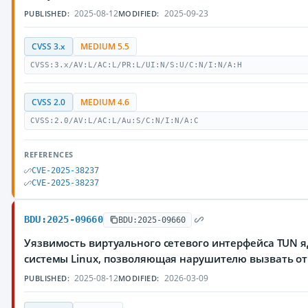
2025-08-12
2025-09-23
PUBLISHED:
MODIFIED:
CVSS 3.x
MEDIUM 5.5
CVSS:3.x/AV:L/AC:L/PR:L/UI:N/S:U/C:N/I:N/A:H
CVSS 2.0
MEDIUM 4.6
CVSS:2.0/AV:L/AC:L/Au:S/C:N/I:N/A:C
REFERENCES
CVE-2025-38237
CVE-2025-38237
BDU:2025-09660
BDU:2025-09660
Уязвимость виртуального сетевого интерфейса TUN 
системы Linux, позволяющая нарушителю вызвать от
2025-08-12
2026-03-09
PUBLISHED:
MODIFIED: