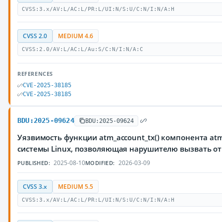
CVSS:3.x/AV:L/AC:L/PR:L/UI:N/S:U/C:N/I:N/A:H
CVSS 2.0
MEDIUM 4.6
CVSS:2.0/AV:L/AC:L/Au:S/C:N/I:N/A:C
REFERENCES
CVE-2025-38185
CVE-2025-38185
BDU:2025-09624
BDU:2025-09624
Уязвимость функции atm_account_tx() компонента a
системы Linux, позволяющая нарушителю вызвать от
2025-08-10
2026-03-09
PUBLISHED:
MODIFIED:
CVSS 3.x
MEDIUM 5.5
CVSS:3.x/AV:L/AC:L/PR:L/UI:N/S:U/C:N/I:N/A:H