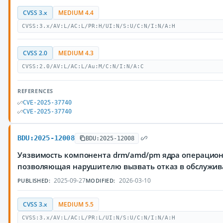
CVSS 3.x
MEDIUM 4.4
CVSS:3.x/AV:L/AC:L/PR:H/UI:N/S:U/C:N/I:N/A:H
CVSS 2.0
MEDIUM 4.3
CVSS:2.0/AV:L/AC:L/Au:M/C:N/I:N/A:C
REFERENCES
CVE-2025-37740
CVE-2025-37740
BDU:2025-12008
BDU:2025-12008
Уязвимость компонента drm/amd/pm ядра операционн
позволяющая нарушителю вызвать отказ в обслужи
2025-09-27
2026-03-10
PUBLISHED:
MODIFIED:
CVSS 3.x
MEDIUM 5.5
CVSS:3.x/AV:L/AC:L/PR:L/UI:N/S:U/C:N/I:N/A:H