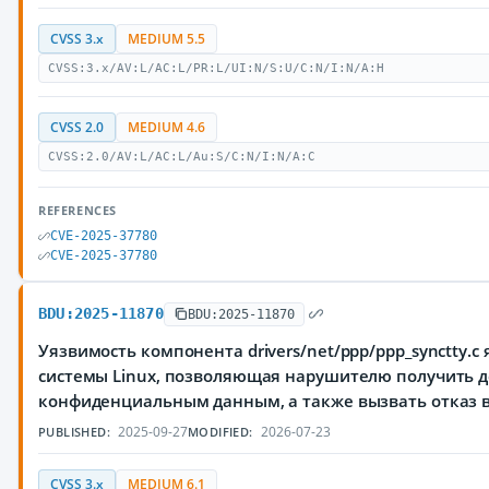
CVSS 3.x
MEDIUM 5.5
CVSS:3.x/AV:L/AC:L/PR:L/UI:N/S:U/C:N/I:N/A:H
CVSS 2.0
MEDIUM 4.6
CVSS:2.0/AV:L/AC:L/Au:S/C:N/I:N/A:C
REFERENCES
CVE-2025-37780
CVE-2025-37780
BDU:2025-11870
BDU:2025-11870
Уязвимость компонента drivers/net/ppp/ppp_synctty.
системы Linux, позволяющая нарушителю получить д
конфиденциальным данным, а также вызвать отказ 
2025-09-27
2026-07-23
PUBLISHED:
MODIFIED:
CVSS 3.x
MEDIUM 6.1