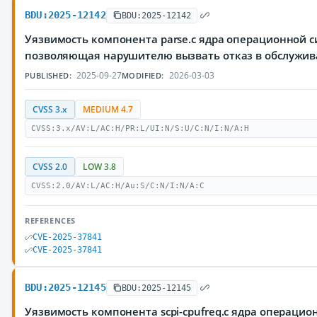
BDU:2025-12142
BDU:2025-12142
Уязвимость компонента parse.c ядра операционной с
позволяющая нарушителю вызвать отказ в обслужи
2025-09-27
2026-03-03
PUBLISHED:
MODIFIED:
CVSS 3.x
MEDIUM 4.7
CVSS:3.x/AV:L/AC:H/PR:L/UI:N/S:U/C:N/I:N/A:H
CVSS 2.0
LOW 3.8
CVSS:2.0/AV:L/AC:H/Au:S/C:N/I:N/A:C
REFERENCES
CVE-2025-37841
CVE-2025-37841
BDU:2025-12145
BDU:2025-12145
Уязвимость компонента scpi-cpufreq.c ядра операцио