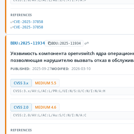
CVSS:2.0/AV:L/AC:L/Au:S/C:P/I:P/A:P
REFERENCES
CVE-2025-37858
CVE-2025-37858
BDU:2025-11934
BDU:2025-11934
Уязвимость компонента openvswitch ядра операционн
позволяющая нарушителю вызвать отказ в обслужи
2025-09-27
2026-03-10
PUBLISHED:
MODIFIED:
CVSS 3.x
MEDIUM 5.5
CVSS:3.x/AV:L/AC:L/PR:L/UI:N/S:U/C:N/I:N/A:H
CVSS 2.0
MEDIUM 4.6
CVSS:2.0/AV:L/AC:L/Au:S/C:N/I:N/A:C
REFERENCES