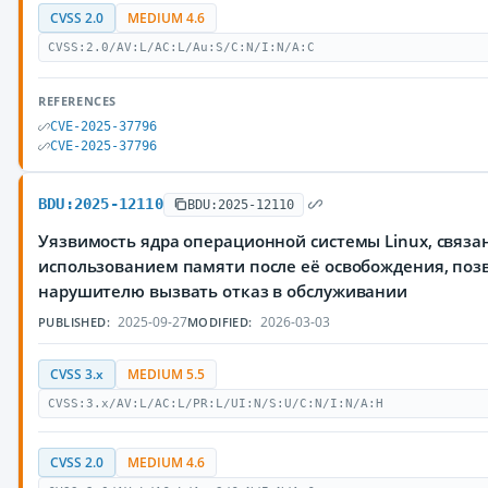
CVSS 2.0
MEDIUM 4.6
CVSS:2.0/AV:L/AC:L/Au:S/C:N/I:N/A:C
REFERENCES
CVE-2025-37796
CVE-2025-37796
BDU:2025-12110
BDU:2025-12110
Уязвимость ядра операционной системы Linux, связа
использованием памяти после её освобождения, по
нарушителю вызвать отказ в обслуживании
2025-09-27
2026-03-03
PUBLISHED:
MODIFIED:
CVSS 3.x
MEDIUM 5.5
CVSS:3.x/AV:L/AC:L/PR:L/UI:N/S:U/C:N/I:N/A:H
CVSS 2.0
MEDIUM 4.6