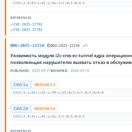
CVSS:2.0/AV:L/AC:L/Au:S/C:N/I:N/A:C
REFERENCES
CVE-2025-37792
CVE-2025-37792
BDU:2025-12156
BDU:2025-12156
Уязвимость модуля i2c-cros-ec-tunnel ядра операцион
позволяющая нарушителю вызвать отказ в обслужи
2025-09-27
2026-03-10
PUBLISHED:
MODIFIED:
CVSS 3.x
MEDIUM 5.5
CVSS:3.x/AV:L/AC:L/PR:L/UI:N/S:U/C:N/I:N/A:H
CVSS 2.0
MEDIUM 4.6
CVSS:2.0/AV:L/AC:L/Au:S/C:N/I:N/A:C
REFERENCES