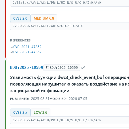
CVSS:3.x/AV:L/AC:L/PR:L/UI:N/S:U/C:H/I:H/A:H
CVSS 2.0
MEDIUM 6.8
CVSS:2.0/AV:L/AC:L/Au:S/C:C/I:C/A:C
REFERENCES
CVE-2021-47352
CVE-2021-47352
BDU:2025-10599
BDU:2025-10599
Уязвимость функции dwc3_check_event_buf операцион
позволяющая нарушителю оказать воздействие на 
защищаемой информации
2025-08-31
2026-07-05
PUBLISHED:
MODIFIED:
CVSS 3.x
LOW 2.6
CVSS:3.x/AV:A/AC:H/PR:L/UI:N/S:U/C:L/I:N/A:N