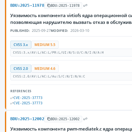
BDU:2025-11978
BDU:2025-11978
Уязвимость компонента virtiofs ядра операционной с
позволяющая нарушителю вызвать отказ в обслужи
2025-09-27
2026-03-10
PUBLISHED:
MODIFIED:
CVSS 3.x
MEDIUM 5.5
CVSS:3.x/AV:L/AC:L/PR:L/UI:N/S:U/C:N/I:N/A:H
CVSS 2.0
MEDIUM 4.6
CVSS:2.0/AV:L/AC:L/Au:S/C:N/I:N/A:C
REFERENCES
CVE-2025-37773
CVE-2025-37773
BDU:2025-12002
BDU:2025-12002
Уязвимость компонента pwm-mediatek.c ядра операц