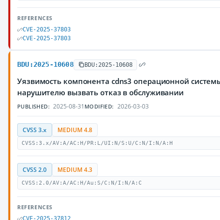
REFERENCES
CVE-2025-37803
CVE-2025-37803
BDU:2025-10608
BDU:2025-10608
Уязвимость компонента cdns3 операционной системы
нарушителю вызвать отказ в обслуживании
2025-08-31
2026-03-03
PUBLISHED:
MODIFIED:
CVSS 3.x
MEDIUM 4.8
CVSS:3.x/AV:A/AC:H/PR:L/UI:N/S:U/C:N/I:N/A:H
CVSS 2.0
MEDIUM 4.3
CVSS:2.0/AV:A/AC:H/Au:S/C:N/I:N/A:C
REFERENCES
CVE-2025-37812