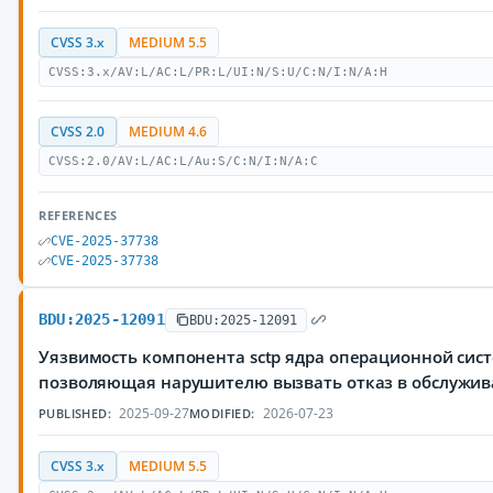
CVSS 3.x
MEDIUM 5.5
CVSS:3.x/AV:L/AC:L/PR:L/UI:N/S:U/C:N/I:N/A:H
CVSS 2.0
MEDIUM 4.6
CVSS:2.0/AV:L/AC:L/Au:S/C:N/I:N/A:C
REFERENCES
CVE-2025-37738
CVE-2025-37738
BDU:2025-12091
BDU:2025-12091
Уязвимость компонента sctp ядра операционной сист
позволяющая нарушителю вызвать отказ в обслужи
2025-09-27
2026-07-23
PUBLISHED:
MODIFIED:
CVSS 3.x
MEDIUM 5.5