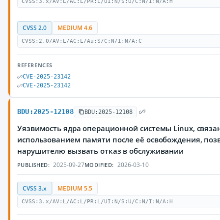
CVSS:3.x/AV:L/AC:L/PR:L/UI:N/S:U/C:N/I:N/A:H
CVSS 2.0
MEDIUM 4.6
CVSS:2.0/AV:L/AC:L/Au:S/C:N/I:N/A:C
REFERENCES
CVE-2025-23142
CVE-2025-23142
BDU:2025-12108
BDU:2025-12108
Уязвимость ядра операционной системы Linux, связа
использованием памяти после её освобождения, по
нарушителю вызвать отказ в обслуживании
2025-09-27
2026-03-10
PUBLISHED:
MODIFIED:
CVSS 3.x
MEDIUM 5.5
CVSS:3.x/AV:L/AC:L/PR:L/UI:N/S:U/C:N/I:N/A:H