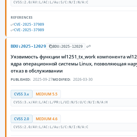
CVSS:2.0/AV:L/AC:L/Au:S/C:N/I:N/A:C
REFERENCES
CVE-2025-37989
CVE-2025-37989
BDU:2025-12029
BDU:2025-12029
Уязвимость функции wl1251_tx_work компонента wl1251
ядра операционной системы Linux, позволяющая на
отказ в обслуживании
2025-09-27
2026-03-30
PUBLISHED:
MODIFIED:
CVSS 3.x
MEDIUM 5.5
CVSS:3.x/AV:L/AC:L/PR:L/UI:N/S:U/C:N/I:N/A:H
CVSS 2.0
MEDIUM 4.6
CVSS:2.0/AV:L/AC:L/Au:S/C:N/I:N/A:C