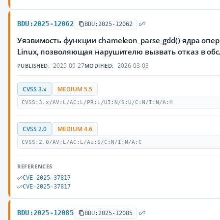
BDU:2025-12062
BDU:2025-12062
Уязвимость функции chameleon_parse_gdd() ядра оп
Linux, позволяющая нарушителю вызвать отказ в об
2025-09-27
2026-03-03
PUBLISHED:
MODIFIED:
CVSS 3.x
MEDIUM 5.5
CVSS:3.x/AV:L/AC:L/PR:L/UI:N/S:U/C:N/I:N/A:H
CVSS 2.0
MEDIUM 4.6
CVSS:2.0/AV:L/AC:L/Au:S/C:N/I:N/A:C
REFERENCES
CVE-2025-37817
CVE-2025-37817
BDU:2025-12085
BDU:2025-12085