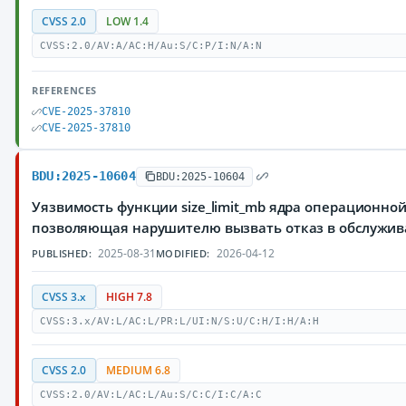
CVSS 2.0
LOW 1.4
CVSS:2.0/AV:A/AC:H/Au:S/C:P/I:N/A:N
REFERENCES
CVE-2025-37810
CVE-2025-37810
BDU:2025-10604
BDU:2025-10604
Уязвимость функции size_limit_mb ядра операционной
позволяющая нарушителю вызвать отказ в обслужи
2025-08-31
2026-04-12
PUBLISHED:
MODIFIED:
CVSS 3.x
HIGH 7.8
CVSS:3.x/AV:L/AC:L/PR:L/UI:N/S:U/C:H/I:H/A:H
CVSS 2.0
MEDIUM 6.8
CVSS:2.0/AV:L/AC:L/Au:S/C:C/I:C/A:C