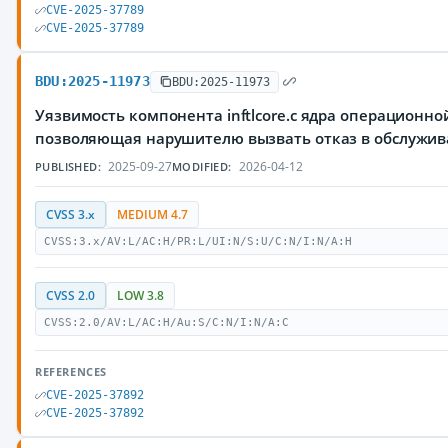
CVE-2025-37789
CVE-2025-37789
BDU:2025-11973
BDU:2025-11973
Уязвимость компонента inftlcore.c ядра операционной
позволяющая нарушителю вызвать отказ в обслужи
2025-09-27
2026-04-12
PUBLISHED:
MODIFIED:
CVSS 3.x
MEDIUM 4.7
CVSS:3.x/AV:L/AC:H/PR:L/UI:N/S:U/C:N/I:N/A:H
CVSS 2.0
LOW 3.8
CVSS:2.0/AV:L/AC:H/Au:S/C:N/I:N/A:C
REFERENCES
CVE-2025-37892
CVE-2025-37892