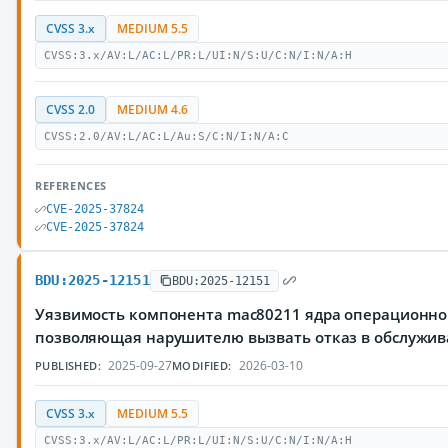
CVSS 3.x
MEDIUM 5.5
CVSS:3.x/AV:L/AC:L/PR:L/UI:N/S:U/C:N/I:N/A:H
CVSS 2.0
MEDIUM 4.6
CVSS:2.0/AV:L/AC:L/Au:S/C:N/I:N/A:C
REFERENCES
CVE-2025-37824
CVE-2025-37824
BDU:2025-12151
BDU:2025-12151
Уязвимость компонента mac80211 ядра операционной
позволяющая нарушителю вызвать отказ в обслужи
2025-09-27
2026-03-10
PUBLISHED:
MODIFIED:
CVSS 3.x
MEDIUM 5.5
CVSS:3.x/AV:L/AC:L/PR:L/UI:N/S:U/C:N/I:N/A:H