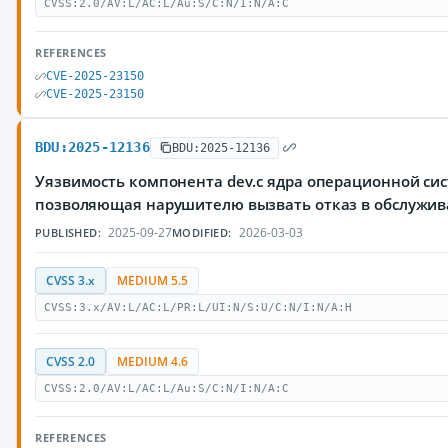
CVSS:2.0/AV:L/AC:L/Au:S/C:N/I:N/A:C
REFERENCES
CVE-2025-23150
CVE-2025-23150
BDU:2025-12136
BDU:2025-12136
Уязвимость компонента dev.c ядра операционной сис
позволяющая нарушителю вызвать отказ в обслужи
2025-09-27
2026-03-03
PUBLISHED:
MODIFIED:
CVSS 3.x
MEDIUM 5.5
CVSS:3.x/AV:L/AC:L/PR:L/UI:N/S:U/C:N/I:N/A:H
CVSS 2.0
MEDIUM 4.6
CVSS:2.0/AV:L/AC:L/Au:S/C:N/I:N/A:C
REFERENCES