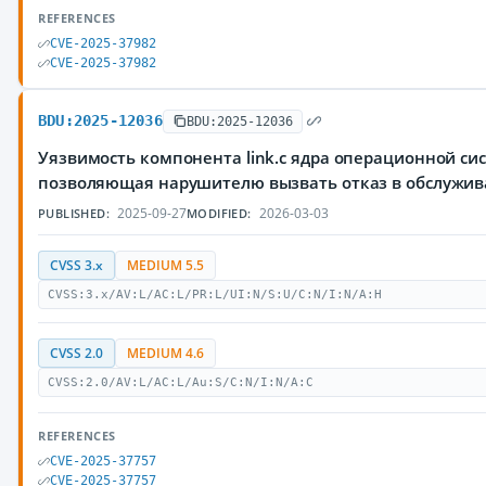
REFERENCES
CVE-2025-37982
CVE-2025-37982
BDU:2025-12036
BDU:2025-12036
Уязвимость компонента link.c ядра операционной сис
позволяющая нарушителю вызвать отказ в обслужи
2025-09-27
2026-03-03
PUBLISHED:
MODIFIED:
CVSS 3.x
MEDIUM 5.5
CVSS:3.x/AV:L/AC:L/PR:L/UI:N/S:U/C:N/I:N/A:H
CVSS 2.0
MEDIUM 4.6
CVSS:2.0/AV:L/AC:L/Au:S/C:N/I:N/A:C
REFERENCES
CVE-2025-37757
CVE-2025-37757