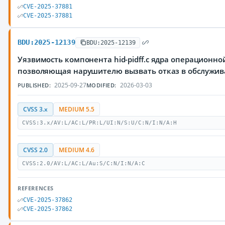
CVE-2025-37881
CVE-2025-37881
BDU:2025-12139
BDU:2025-12139
Уязвимость компонента hid-pidff.c ядра операционной
позволяющая нарушителю вызвать отказ в обслужи
2025-09-27
2026-03-03
PUBLISHED:
MODIFIED:
CVSS 3.x
MEDIUM 5.5
CVSS:3.x/AV:L/AC:L/PR:L/UI:N/S:U/C:N/I:N/A:H
CVSS 2.0
MEDIUM 4.6
CVSS:2.0/AV:L/AC:L/Au:S/C:N/I:N/A:C
REFERENCES
CVE-2025-37862
CVE-2025-37862