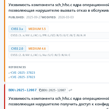
Уязвимость компонента sch_hfsc.c ядра операционной
позволяющая нарушителю вызвать отказ в обслужи
2025-09-27
2026-03-03
PUBLISHED:
MODIFIED:
CVSS 3.x
MEDIUM 5.5
CVSS:3.x/AV:L/AC:L/PR:L/UI:N/S:U/C:N/I:N/A:H
CVSS 2.0
MEDIUM 4.6
CVSS:2.0/AV:L/AC:L/Au:S/C:N/I:N/A:C
REFERENCES
CVE-2025-37823
CVE-2025-37823
BDU:2025-12087
BDU:2025-12087
Уязвимость компонента sch_hfsc.c ядра операционной
позволяющая нарушителю получить доступ к конфи