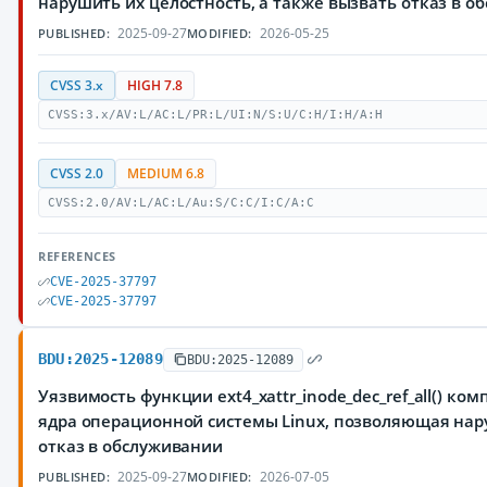
нарушить их целостность, а также вызвать отказ в 
2025-09-27
2026-05-25
PUBLISHED:
MODIFIED:
CVSS 3.x
HIGH 7.8
CVSS:3.x/AV:L/AC:L/PR:L/UI:N/S:U/C:H/I:H/A:H
CVSS 2.0
MEDIUM 6.8
CVSS:2.0/AV:L/AC:L/Au:S/C:C/I:C/A:C
REFERENCES
CVE-2025-37797
CVE-2025-37797
BDU:2025-12089
BDU:2025-12089
Уязвимость функции ext4_xattr_inode_dec_ref_all() комп
ядра операционной системы Linux, позволяющая на
отказ в обслуживании
2025-09-27
2026-07-05
PUBLISHED:
MODIFIED: