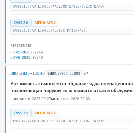
CVSS:3.x/AV:L/AC:L/PR:L/UI:N/S:U/C:L/I:N/A:H
CVSS 2.0
MEDIUM 5.2
CVSS:2.0/AV:L/AC:L/Au:S/C:P/I:N/A:C
REFERENCES
CVE-2025-37749
CVE-2025-37749
BDU:2025-11893
BDU:2025-11893
Уязвимость компонента hfi_parser ядра операционной
позволяющая нарушителю вызвать отказ в обслужи
2025-09-27
2026-03-03
PUBLISHED:
MODIFIED:
CVSS 3.x
MEDIUM 5.5
CVSS:3.x/AV:L/AC:L/PR:L/UI:N/S:U/C:N/I:N/A:H