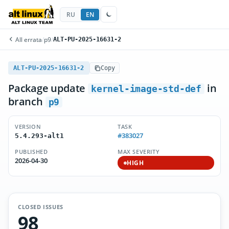
RU
EN
All errata
/
p9
/
ALT-PU-2025-16631-2
ALT-PU-2025-16631-2
Copy
Package update
in
kernel-image-std-def
branch
p9
VERSION
TASK
#383027
5.4.293-alt1
PUBLISHED
MAX SEVERITY
2026-04-30
HIGH
CLOSED ISSUES
98