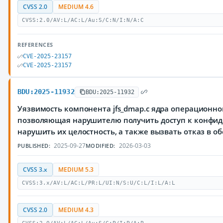
CVSS 2.0
MEDIUM 4.6
CVSS:2.0/AV:L/AC:L/Au:S/C:N/I:N/A:C
REFERENCES
CVE-2025-23157
CVE-2025-23157
BDU:2025-11932
BDU:2025-11932
Уязвимость компонента jfs_dmap.c ядра операционной
позволяющая нарушителю получить доступ к конфи
нарушить их целостность, а также вызвать отказ в 
2025-09-27
2026-03-03
PUBLISHED:
MODIFIED:
CVSS 3.x
MEDIUM 5.3
CVSS:3.x/AV:L/AC:L/PR:L/UI:N/S:U/C:L/I:L/A:L
CVSS 2.0
MEDIUM 4.3