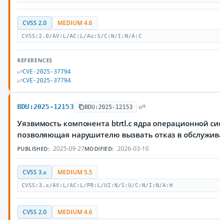
CVSS 2.0
MEDIUM 4.6
CVSS:2.0/AV:L/AC:L/Au:S/C:N/I:N/A:C
REFERENCES
CVE-2025-37794
CVE-2025-37794
BDU:2025-12153
BDU:2025-12153
Уязвимость компонента btrtl.c ядра операционной си
позволяющая нарушителю вызвать отказ в обслужи
2025-09-27
2026-03-10
PUBLISHED:
MODIFIED:
CVSS 3.x
MEDIUM 5.5
CVSS:3.x/AV:L/AC:L/PR:L/UI:N/S:U/C:N/I:N/A:H
CVSS 2.0
MEDIUM 4.6