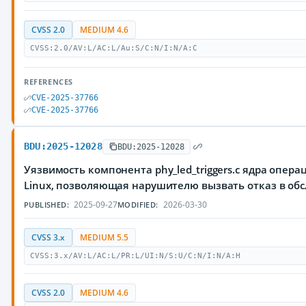
CVSS 2.0
MEDIUM 4.6
CVSS:2.0/AV:L/AC:L/Au:S/C:N/I:N/A:C
REFERENCES
CVE-2025-37766
CVE-2025-37766
BDU:2025-12028
BDU:2025-12028
Уязвимость компонента phy_led_triggers.c ядра опер
Linux, позволяющая нарушителю вызвать отказ в об
2025-09-27
2026-03-30
PUBLISHED:
MODIFIED:
CVSS 3.x
MEDIUM 5.5
CVSS:3.x/AV:L/AC:L/PR:L/UI:N/S:U/C:N/I:N/A:H
CVSS 2.0
MEDIUM 4.6