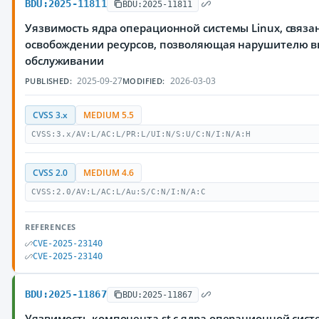
BDU:2025-11811
BDU:2025-11811
Уязвимость ядра операционной системы Linux, связ
освобождении ресурсов, позволяющая нарушителю вы
обслуживании
2025-09-27
2026-03-03
PUBLISHED:
MODIFIED:
CVSS 3.x
MEDIUM 5.5
CVSS:3.x/AV:L/AC:L/PR:L/UI:N/S:U/C:N/I:N/A:H
CVSS 2.0
MEDIUM 4.6
CVSS:2.0/AV:L/AC:L/Au:S/C:N/I:N/A:C
REFERENCES
CVE-2025-23140
CVE-2025-23140
BDU:2025-11867
BDU:2025-11867
Уязвимость компонента st.c ядра операционной систе