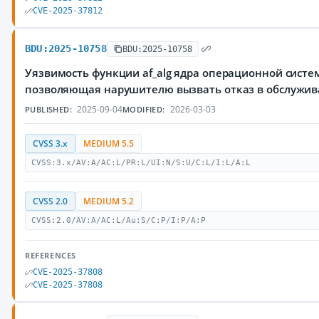
CVE-2025-37812
BDU:2025-10758
BDU:2025-10758
Уязвимость функции af_alg ядра операционной систем
позволяющая нарушителю вызвать отказ в обслужи
2025-09-04
2026-03-03
PUBLISHED:
MODIFIED:
CVSS 3.x
MEDIUM 5.5
CVSS:3.x/AV:A/AC:L/PR:L/UI:N/S:U/C:L/I:L/A:L
CVSS 2.0
MEDIUM 5.2
CVSS:2.0/AV:A/AC:L/Au:S/C:P/I:P/A:P
REFERENCES
CVE-2025-37808
CVE-2025-37808