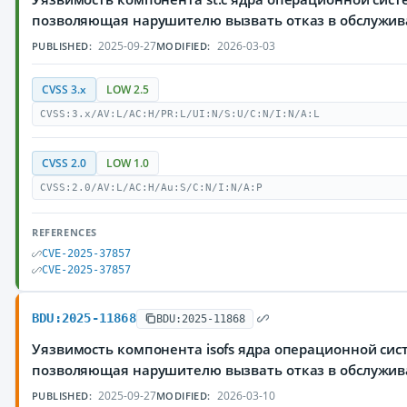
позволяющая нарушителю вызвать отказ в обслужи
2025-09-27
2026-03-03
PUBLISHED:
MODIFIED:
CVSS 3.x
LOW 2.5
CVSS:3.x/AV:L/AC:H/PR:L/UI:N/S:U/C:N/I:N/A:L
CVSS 2.0
LOW 1.0
CVSS:2.0/AV:L/AC:H/Au:S/C:N/I:N/A:P
REFERENCES
CVE-2025-37857
CVE-2025-37857
BDU:2025-11868
BDU:2025-11868
Уязвимость компонента isofs ядра операционной сист
позволяющая нарушителю вызвать отказ в обслужи
2025-09-27
2026-03-10
PUBLISHED:
MODIFIED: