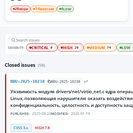
HIGH
MEDIUM
LOW
20
74
4
SEVERITY:
CRITICAL
HIGH
MEDIUM
LOW
0
20
74
Closed issues
(98)
BDU:2025-10238
BDU:2025-10238
Уязвимость модуля drivers/net/virtio_net.c ядра опе
Linux, позволяющая нарушителю оказать воздействи
конфиденциальность, целостность и доступность з
2025-08-24
2026-01-19
PUBLISHED:
MODIFIED:
CVSS 3.x
HIGH 7.8