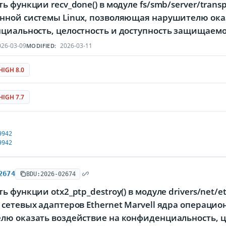
ь функции recv_done() в модуле fs/smb/server/tran
нной системы Linux, позволяющая нарушителю ока
циальность, целостность и доступность защищае
26-03-09
2026-03-11
MODIFIED:
HIGH 8.0
HIGH 7.7
9942
9942
2674
BDU:2026-02674
ь функции otx2_ptp_destroy() в модуле drivers/net/et
сетевых адаптеров Ethernet Marvell ядра операци
лю оказать воздействие на конфиденциальность, ц