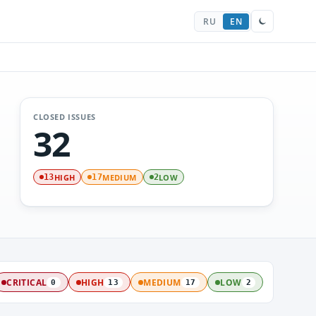
RU
EN
CLOSED ISSUES
32
HIGH
MEDIUM
LOW
13
17
2
CRITICAL
HIGH
MEDIUM
LOW
0
13
17
2