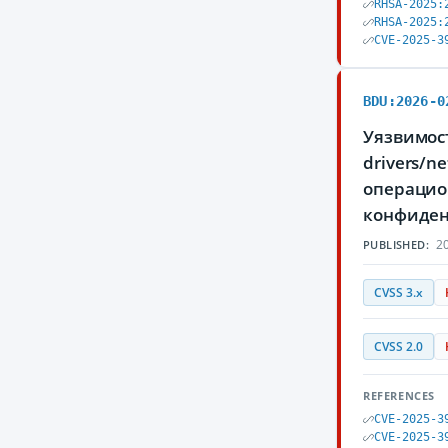
RHSA-2025:
RHSA-2025:
CVE-2025-3
BDU:2026-0
Уязвимост
drivers/n
операцио
конфиден
20
PUBLISHED:
CVSS 3.x
CVSS 2.0
REFERENCES
CVE-2025-3
CVE-2025-3