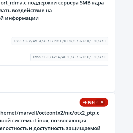
sport_rdma.c поддержки сервера SMB ядра
зать воздействие на
мой информации
CVSS:3.x/AV:A/AC:L/PR:L/UI:N/S:U/C:H/I:H/A:H
CVSS:2.0/AV:A/AC:L/Au:S/C:C/I:C/A:C
HIGH
8.0
hernet/marvell/octeontx2/nic/otx2_ptp.c
онной системы Linux, позволяющая
елостность и доступность защищаемой