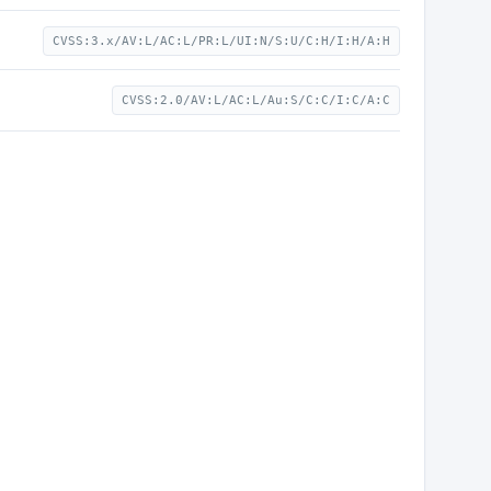
CVSS:3.x/AV:L/AC:L/PR:L/UI:N/S:U/C:H/I:H/A:H
CVSS:2.0/AV:L/AC:L/Au:S/C:C/I:C/A:C