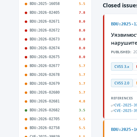
BDU:2025-16058
Closed issu
5.5
BDU:2026-02405
7.8
BDU:2026-02671
8.0
BDU:2025-1
BDU:2026-02672
8.0
Уязвимост
BDU:2026-02673
8.0
нарушите
BDU:2026-02674
8.0
20
PUBLISHED:
BDU:2026-02675
8.0
BDU:2026-02677
5.7
CVSS 3.x
BDU:2026-02678
5.7
CVSS 2.0
BDU:2026-02679
5.7
BDU:2026-02680
5.7
REFERENCES
BDU:2026-02681
4.8
CVE-2025-3
BDU:2026-02682
3.5
CVE-2025-3
BDU:2026-02705
5.5
BDU:2026-02758
5.5
BDU:2025-1
CVE-2025-39929
5.5