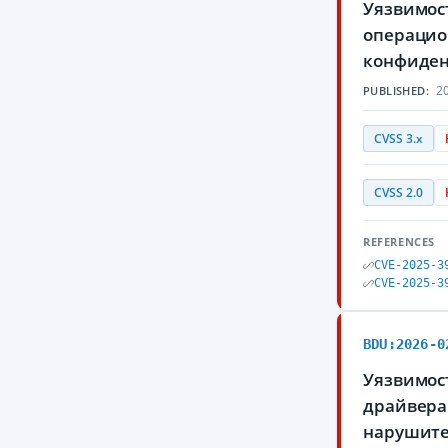
Уязвимост
операцио
конфиден
20
PUBLISHED:
CVSS 3.x
CVSS 2.0
REFERENCES
CVE-2025-3
CVE-2025-3
BDU:2026-0
Уязвимост
драйвера 
нарушите