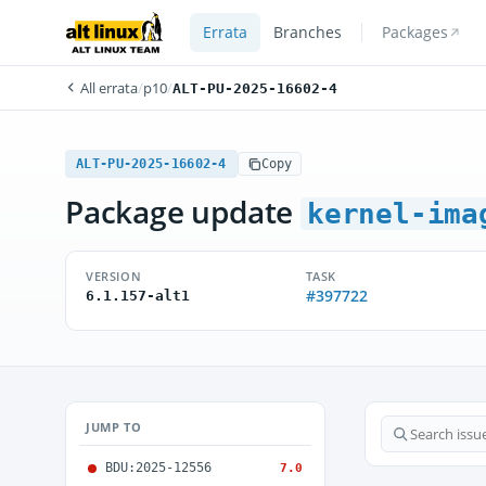
Errata
Branches
Packages
All errata
/
p10
/
ALT-PU-2025-16602-4
ALT-PU-2025-16602-4
Copy
Package update
kernel-ima
VERSION
TASK
#397722
6.1.157-alt1
JUMP TO
BDU:2025-12556
7.0