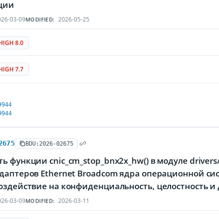
ции
26-03-09
2026-05-25
MODIFIED:
HIGH 8.0
HIGH 7.7
9944
9944
2675
BDU:2026-02675
ь функции cnic_cm_stop_bnx2x_hw() в модуле drivers
адаптеров Ethernet Broadcom ядра операционной с
воздействие на конфиденциальность, целостность
26-03-09
2026-03-11
MODIFIED: