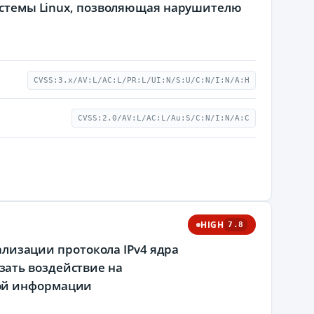
системы Linux, позволяющая нарушителю
CVSS:3.x/AV:L/AC:L/PR:L/UI:N/S:U/C:N/I:N/A:H
CVSS:2.0/AV:L/AC:L/Au:S/C:N/I:N/A:C
HIGH
7.8
еализации протокола IPv4 ядра
зать воздействие на
мой информации