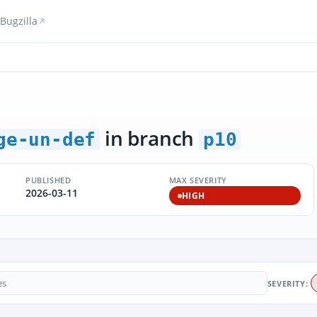
Bugzilla
in branch
ge-un-def
p10
PUBLISHED
MAX SEVERITY
2026-03-11
HIGH
SEVERITY: