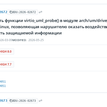
2672
BDU:2026-02672
ь функции virtio_uml_probe() в модуле arch/um/drive
Linux, позволяющая нарушителю оказать воздейств
сть защищаемой информации
26-03-09
2026-05-25
MODIFIED:
HIGH 8.0
HIGH 7.7
9951
9951
2673
BDU:2026-02673