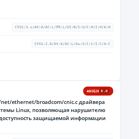
CVSS:3.x/AV:A/AC:L/PR:L/UI:N/S:U/C:H/I:H/A:H
CVSS:2.0/AV:A/AC:L/Au:S/C:C/I:C/A:C
HIGH
8.0
/net/ethernet/broadcom/cnic.c драйвера
истемы Linux, позволяющая нарушителю
 и доступность защищаемой информации