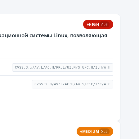
HIGH
7.0
перационной системы Linux, позволяющая
CVSS:3.x/AV:L/AC:H/PR:L/UI:N/S:U/C:H/I:H/A:H
CVSS:2.0/AV:L/AC:H/Au:S/C:C/I:C/A:C
MEDIUM
5.5