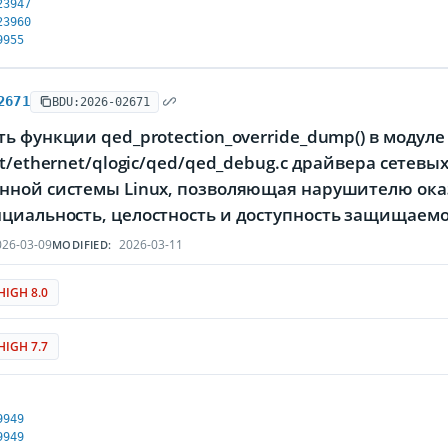
23947
23960
9955
2671
BDU:2026-02671
ь функции qed_protection_override_dump() в модуле
et/ethernet/qlogic/qed/qed_debug.c драйвера сетевых
нной системы Linux, позволяющая нарушителю ока
циальность, целостность и доступность защищае
26-03-09
2026-03-11
MODIFIED:
HIGH 8.0
HIGH 7.7
9949
9949