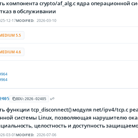
ь компонента crypto/af_alg.c ядра операционной 
отказ в обслуживании
25-12-17
2026-03-10
MODIFIED:
MEDIUM 5.5
MEDIUM 4.6
9964
9964
2405
BDU:2026-02405
ь функции tcp_disconnect() модуля net/ipv4/tcp.c р
нной системы Linux, позволяющая нарушителю ока
циальность, целостность и доступность защищае
26-03-01
2026-07-06
MODIFIED: