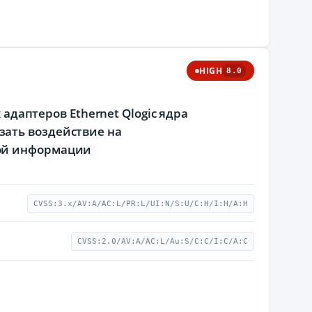
HIGH
8.0
 адаптеров Ethernet Qlogic ядра
зать воздействие на
мой информации
CVSS:3.x/AV:A/AC:L/PR:L/UI:N/S:U/C:H/I:H/A:H
CVSS:2.0/AV:A/AC:L/Au:S/C:C/I:C/A:C