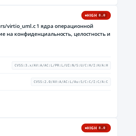
HIGH
8.0
rs/virtio_uml.c 1 ядра операционной
ие на конфиденциальность, целостность и
CVSS:3.x/AV:A/AC:L/PR:L/UI:N/S:U/C:H/I:H/A:H
CVSS:2.0/AV:A/AC:L/Au:S/C:C/I:C/A:C
HIGH
8.0