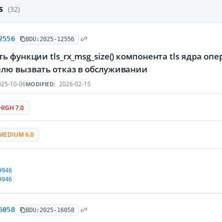
es
(32)
2556
BDU:2025-12556
ь функции tls_rx_msg_size() компонента tls ядра о
лю вызвать отказ в обслуживании
25-10-06
2026-02-15
MODIFIED:
HIGH 7.0
MEDIUM 6.0
9946
9946
6058
BDU:2025-16058