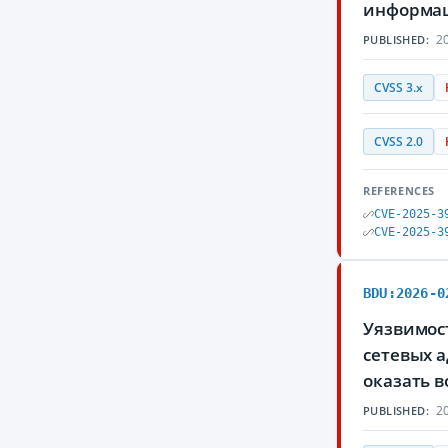
информа
20
PUBLISHED:
CVSS 3.x
CVSS 2.0
REFERENCES
CVE-2025-3
CVE-2025-3
BDU:2026-0
Уязвимост
сетевых 
оказать 
20
PUBLISHED: