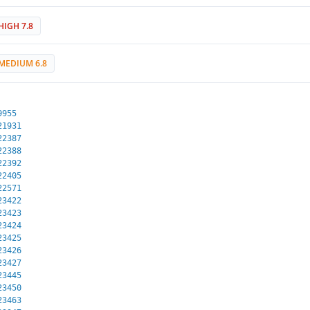
HIGH 7.8
MEDIUM 6.8
9955
21931
22387
22388
22392
22405
22571
23422
23423
23424
23425
23426
23427
23445
23450
23463