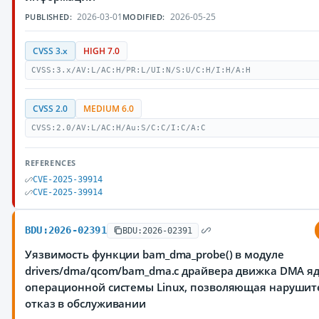
2026-03-01
2026-05-25
PUBLISHED:
MODIFIED:
CVSS 3.x
HIGH 7.0
CVSS:3.x/AV:L/AC:H/PR:L/UI:N/S:U/C:H/I:H/A:H
CVSS 2.0
MEDIUM 6.0
CVSS:2.0/AV:L/AC:H/Au:S/C:C/I:C/A:C
REFERENCES
CVE-2025-39914
CVE-2025-39914
BDU:2026-02391
BDU:2026-02391
Уязвимость функции bam_dma_probe() в модуле
drivers/dma/qcom/bam_dma.c драйвера движка DMA я
операционной системы Linux, позволяющая нарушит
отказ в обслуживании