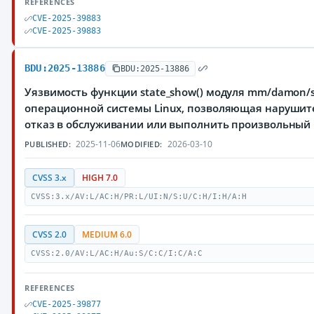
REFERENCES
CVE-2025-39883
CVE-2025-39883
BDU:2025-13886
BDU:2025-13886
Уязвимость функции state_show() модуля mm/damon/sy
операционной системы Linux, позволяющая нарушит
отказ в обслуживании или выполнить произвольный
2025-11-06
2026-03-10
PUBLISHED:
MODIFIED:
CVSS 3.x
HIGH 7.0
CVSS:3.x/AV:L/AC:H/PR:L/UI:N/S:U/C:H/I:H/A:H
CVSS 2.0
MEDIUM 6.0
CVSS:2.0/AV:L/AC:H/Au:S/C:C/I:C/A:C
REFERENCES
CVE-2025-39877