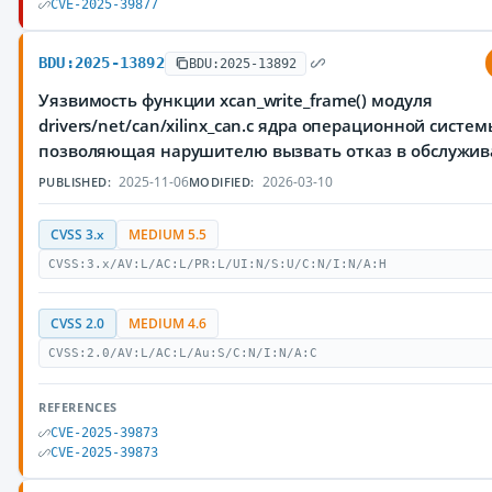
CVE-2025-39877
BDU:2025-13892
BDU:2025-13892
Уязвимость функции xcan_write_frame() модуля
drivers/net/can/xilinx_can.c ядра операционной систем
позволяющая нарушителю вызвать отказ в обслужи
2025-11-06
2026-03-10
PUBLISHED:
MODIFIED:
CVSS 3.x
MEDIUM 5.5
CVSS:3.x/AV:L/AC:L/PR:L/UI:N/S:U/C:N/I:N/A:H
CVSS 2.0
MEDIUM 4.6
CVSS:2.0/AV:L/AC:L/Au:S/C:N/I:N/A:C
REFERENCES
CVE-2025-39873
CVE-2025-39873