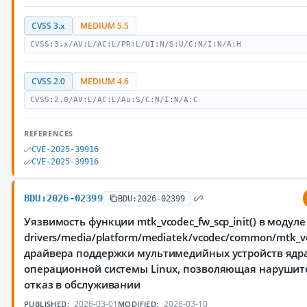
CVSS 3.x
MEDIUM 5.5
CVSS:3.x/AV:L/AC:L/PR:L/UI:N/S:U/C:N/I:N/A:H
CVSS 2.0
MEDIUM 4.6
CVSS:2.0/AV:L/AC:L/Au:S/C:N/I:N/A:C
REFERENCES
CVE-2025-39916
CVE-2025-39916
BDU:2026-02399
BDU:2026-02399
Уязвимость функции mtk_vcodec_fw_scp_init() в модуле
drivers/media/platform/mediatek/vcodec/common/mtk_vc
драйвера поддержки мультимедийных устройств ядр
операционной системы Linux, позволяющая нарушит
отказ в обслуживании
2026-03-01
2026-03-10
PUBLISHED:
MODIFIED: