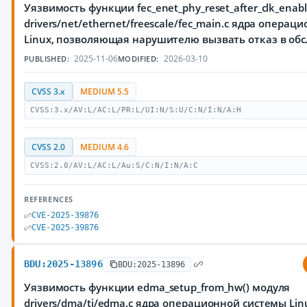
Уязвимость функции fec_enet_phy_reset_after_clk_enabl
drivers/net/ethernet/freescale/fec_main.c ядра опера
Linux, позволяющая нарушителю вызвать отказ в об
2025-11-06
2026-03-10
PUBLISHED:
MODIFIED:
CVSS 3.x
MEDIUM 5.5
CVSS:3.x/AV:L/AC:L/PR:L/UI:N/S:U/C:N/I:N/A:H
CVSS 2.0
MEDIUM 4.6
CVSS:2.0/AV:L/AC:L/Au:S/C:N/I:N/A:C
REFERENCES
CVE-2025-39876
CVE-2025-39876
BDU:2025-13896
BDU:2025-13896
Уязвимость функции edma_setup_from_hw() модуля
drivers/dma/ti/edma.c ядра операционной системы Lin