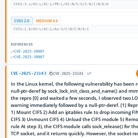
CVSS:3.x/AV:L/AC:L/PR:L/UI:N/S:U/C:N/I:N/A:H
CVSS 2.0
MEDIUM 4.6
CVSS:2.0/AV:L/AC:L/Au:S/C:N/I:N/A:C
REFERENCES
CVE-2025-39907
CVE-2025-39907
CVE-2025-23143
CVE-2025-23143
In the Linux kernel, the following vulnerability has been r
null-ptr-deref by sock_lock_init_class_and_name() and rm
the repro [0] and waited a few seconds, I observed two L
warning immediately followed by a null-ptr-deref. [1] Rep
1) Mount CIFS 2) Add an iptables rule to drop incoming FI
CIFS 3) Unmount CIFS 4) Unload the CIFS module 5) Remo
rule At step 3), the CIFS module calls sock_release() for t
TCP socket, and it returns quickly. However, the socket r