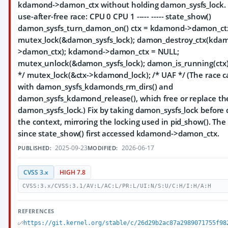
kdamond->damon_ctx without holding damon_sysfs_lock. T
use-after-free race: CPU 0 CPU 1 ----- ----- state_show()
damon_sysfs_turn_damon_on() ctx = kdamond->damon_ct
mutex_lock(&damon_sysfs_lock); damon_destroy_ctx(kda
>damon_ctx); kdamond->damon_ctx = NULL;
mutex_unlock(&damon_sysfs_lock); damon_is_running(ctx); 
*/ mutex_lock(&ctx->kdamond_lock); /* UAF */ (The race c
with damon_sysfs_kdamonds_rm_dirs() and
damon_sysfs_kdamond_release(), which free or replace th
damon_sysfs_lock.) Fix by taking damon_sysfs_lock before
the context, mirroring the locking used in pid_show(). The
since state_show() first accessed kdamond->damon_ctx.
2025-09-23
2026-06-17
PUBLISHED:
MODIFIED:
CVSS 3.x
HIGH 7.8
CVSS:3.x/CVSS:3.1/AV:L/AC:L/PR:L/UI:N/S:U/C:H/I:H/A:H
REFERENCES
https://git.kernel.org/stable/c/26d29b2ac87a2989071755f98