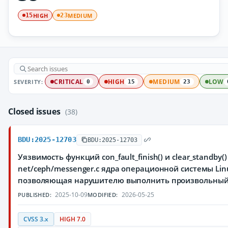
HIGH
MEDIUM
15
23
SEVERITY:
CRITICAL
HIGH
MEDIUM
LOW
0
15
23
Closed issues
(38)
BDU:2025-12703
BDU:2025-12703
Уязвимость функций con_fault_finish() и clear_standby(
net/ceph/messenger.c ядра операционной системы Lin
позволяющая нарушителю выполнить произвольный
2025-10-09
2026-05-25
PUBLISHED:
MODIFIED:
CVSS 3.x
HIGH 7.0