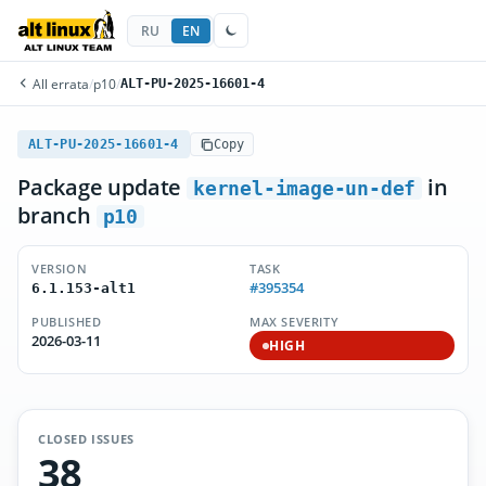
RU
EN
All errata
/
p10
/
ALT-PU-2025-16601-4
ALT-PU-2025-16601-4
Copy
Package update
in
kernel-image-un-def
branch
p10
VERSION
TASK
#395354
6.1.153-alt1
PUBLISHED
MAX SEVERITY
2026-03-11
HIGH
CLOSED ISSUES
38