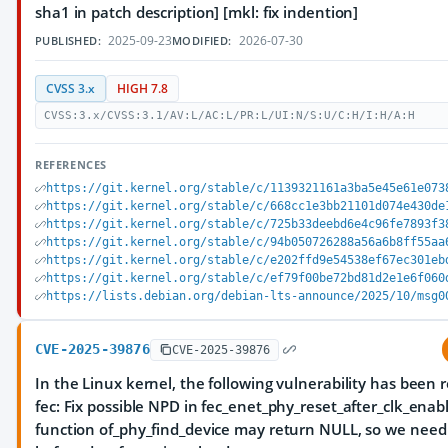
sha1 in patch description] [mkl: fix indention]
2025-09-23
2026-07-30
PUBLISHED:
MODIFIED:
CVSS 3.x
HIGH 7.8
CVSS:3.x/CVSS:3.1/AV:L/AC:L/PR:L/UI:N/S:U/C:H/I:H/A:H
REFERENCES
https://git.kernel.org/stable/c/1139321161a3ba5e45e61e073
https://git.kernel.org/stable/c/668cc1e3bb21101d074e430de
https://git.kernel.org/stable/c/725b33deebd6e4c96fe7893f3
https://git.kernel.org/stable/c/94b050726288a56a6b8ff55aa
https://git.kernel.org/stable/c/e202ffd9e54538ef67ec301eb
https://git.kernel.org/stable/c/ef79f00be72bd81d2e1e6f060
https://lists.debian.org/debian-lts-announce/2025/10/msg0
CVE-2025-39876
CVE-2025-39876
In the Linux kernel, the following vulnerability has been r
fec: Fix possible NPD in fec_enet_phy_reset_after_clk_enab
function of_phy_find_device may return NULL, so we need 