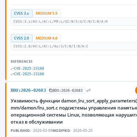
CVSS 3.x
MEDIUM 5.5
CVSS:3.x/AV:L/AC:L/PR:L/UI:N/S:U/C:N/I:N/A:H
CVSS 2.0
MEDIUM 4.6
CVSS:2.0/AV:L/AC:L/Au:S/C:N/I:N/A:C
REFERENCES
CVE-2025-23160
CVE-2025-23160
BDU:2026-02683
BDU:2026-02683
Уязвимость функции damon_lru_sort_apply_parameters(
mm/damon/lru_sort.c подсистемы управления память
операционной системы Linux, позволяющая нарушит
отказ в обслуживании
2026-03-09
2026-05-25
PUBLISHED:
MODIFIED: