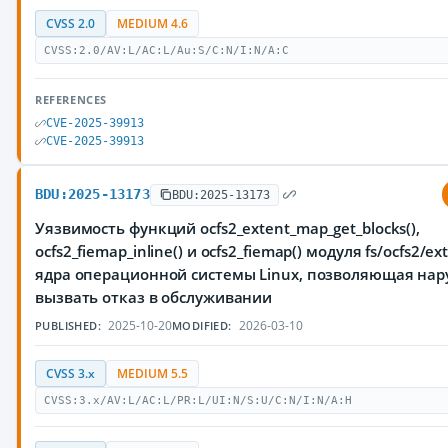
CVSS 2.0
MEDIUM 4.6
CVSS:2.0/AV:L/AC:L/Au:S/C:N/I:N/A:C
REFERENCES
CVE-2025-39913
CVE-2025-39913
BDU:2025-13173
BDU:2025-13173
Уязвимость функций ocfs2_extent_map_get_blocks(),
ocfs2_fiemap_inline() и ocfs2_fiemap() модуля fs/ocfs2/e
ядра операционной системы Linux, позволяющая на
вызвать отказ в обслуживании
2025-10-20
2026-03-10
PUBLISHED:
MODIFIED:
CVSS 3.x
MEDIUM 5.5
CVSS:3.x/AV:L/AC:L/PR:L/UI:N/S:U/C:N/I:N/A:H