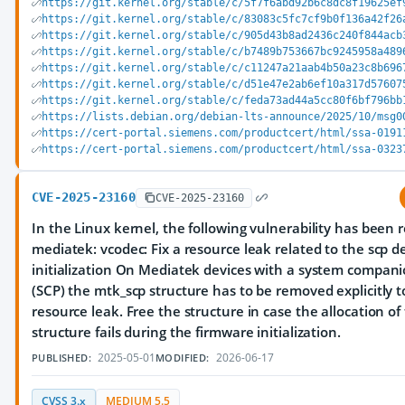
https://git.kernel.org/stable/c/5f7f6abd92b6c8dc8f19625ef
https://git.kernel.org/stable/c/83083c5fc7cf9b0f136a42f26
https://git.kernel.org/stable/c/905d43b8ad2436c240f844acb
https://git.kernel.org/stable/c/b7489b753667bc9245958a489
https://git.kernel.org/stable/c/c11247a21aab4b50a23c8b696
https://git.kernel.org/stable/c/d51e47e2ab6ef10a317d57607
https://git.kernel.org/stable/c/feda73ad44a5cc80f6bf796bb
https://lists.debian.org/debian-lts-announce/2025/10/msg0
https://cert-portal.siemens.com/productcert/html/ssa-0191
https://cert-portal.siemens.com/productcert/html/ssa-0323
CVE-2025-23160
CVE-2025-23160
In the Linux kernel, the following vulnerability has been 
mediatek: vcodec: Fix a resource leak related to the scp d
initialization On Mediatek devices with a system compani
(SCP) the mtk_scp structure has to be removed explicitly t
resource leak. Free the structure in case the allocation o
structure fails during the firmware initialization.
2025-05-01
2026-06-17
PUBLISHED:
MODIFIED:
CVSS 3.x
MEDIUM 5.5