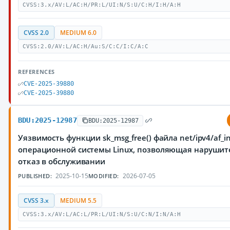
CVSS:3.x/AV:L/AC:H/PR:L/UI:N/S:U/C:H/I:H/A:H
CVSS 2.0
MEDIUM 6.0
CVSS:2.0/AV:L/AC:H/Au:S/C:C/I:C/A:C
REFERENCES
CVE-2025-39880
CVE-2025-39880
BDU:2025-12987
BDU:2025-12987
Уязвимость функции sk_msg_free() файла net/ipv4/af_in
операционной системы Linux, позволяющая нарушит
отказ в обслуживании
2025-10-15
2026-07-05
PUBLISHED:
MODIFIED:
CVSS 3.x
MEDIUM 5.5
CVSS:3.x/AV:L/AC:L/PR:L/UI:N/S:U/C:N/I:N/A:H