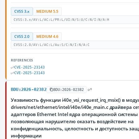
CVSS 3.x
MEDIUM 5.5
CVSS:3.x/AV:L/AC:L/PR:L/UI:N/S:U/C:N/I:N/A:H
CVSS 2.0
MEDIUM 4.6
CVSS:2.0/AV:L/AC:L/Au:S/C:N/I:N/A:C
REFERENCES
CVE-2025-23143
CVE-2025-23143
BDU:2026-02382
BDU:2026-02382
Уязвимость функции i40e_vsi_request_irq_msix() в моду
drivers/net/ethernet/intel/i40e/i40e_main.c драйвера с
адаптеров Ethernet Intel ядра операционной системы 
позволяющая нарушителю оказать воздействие на
конфиденциальность, целостность и доступность з
информации