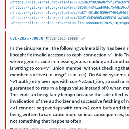
https://git.kernel.org/stable/c/3260a3f0828e06f5f13fac69f
https://git.kernel.org/stable/c/3858c44341ad49dc7544b19cc
https://git.kernel.org/stable/c/4e87f461d61959647464a94d1
https://git.kernel.org/stable/c/60d7a3d2b985a395318faa1d8
https://lists.debian.org/debian-lts-announce/2025/10/msg0
CVE-2025-39880
CVE-2025-39880
In the Linux kernel, the following vulnerability has been 
libceph: fix invalid accesses to ceph_connection_v1_info Th
where generic code in messenger.c is reading and another
is writing to con->v1 union member without checking tha
member is active (i.e. msgr1 is in use). On 64-bit systems, 
>v1.auth_retry overlaps with con->v2.out_iter, so such a r
guaranteed to return a bogus value instead of 0 when msg
This ends up being fairly benign because the side effect is
invalidation of the authorizer and successive fetching of n
>v1.connect_seq overlaps with con->v2.conn_bufs and the f
being written to can cause more serious consequences, but 
not something that happens often.