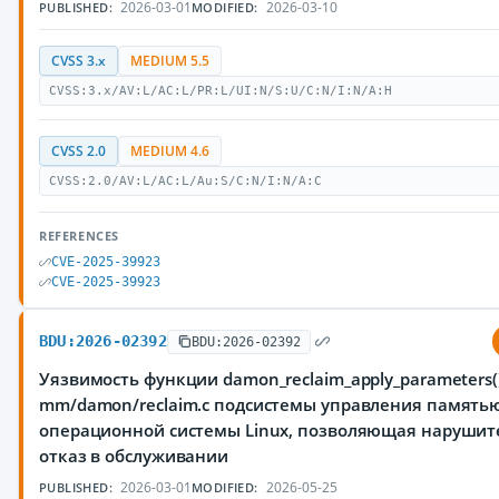
2026-03-01
2026-03-10
PUBLISHED:
MODIFIED:
CVSS 3.x
MEDIUM 5.5
CVSS:3.x/AV:L/AC:L/PR:L/UI:N/S:U/C:N/I:N/A:H
CVSS 2.0
MEDIUM 4.6
CVSS:2.0/AV:L/AC:L/Au:S/C:N/I:N/A:C
REFERENCES
CVE-2025-39923
CVE-2025-39923
BDU:2026-02392
BDU:2026-02392
Уязвимость функции damon_reclaim_apply_parameters(
mm/damon/reclaim.c подсистемы управления память
операционной системы Linux, позволяющая нарушит
отказ в обслуживании
2026-03-01
2026-05-25
PUBLISHED:
MODIFIED: