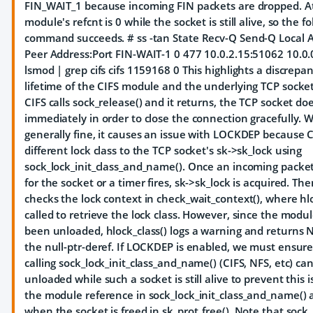
FIN_WAIT_1 because incoming FIN packets are dropped. At 
module's refcnt is 0 while the socket is still alive, so the
command succeeds. # ss -tan State Recv-Q Send-Q Local A
Peer Address:Port FIN-WAIT-1 0 477 10.0.2.15:51062 10.0.
lsmod | grep cifs cifs 1159168 0 This highlights a discrep
lifetime of the CIFS module and the underlying TCP socket
CIFS calls sock_release() and it returns, the TCP socket do
immediately in order to close the connection gracefully. Wh
generally fine, it causes an issue with LOCKDEP because C
different lock class to the TCP socket's sk->sk_lock using
sock_lock_init_class_and_name(). Once an incoming packet
for the socket or a timer fires, sk->sk_lock is acquired. T
checks the lock context in check_wait_context(), where hloc
called to retrieve the lock class. However, since the modu
been unloaded, hlock_class() logs a warning and returns N
the null-ptr-deref. If LOCKDEP is enabled, we must ensur
calling sock_lock_init_class_and_name() (CIFS, NFS, etc) ca
unloaded while such a socket is still alive to prevent this i
the module reference in sock_lock_init_class_and_name() a
when the socket is freed in sk_prot_free(). Note that sock_l