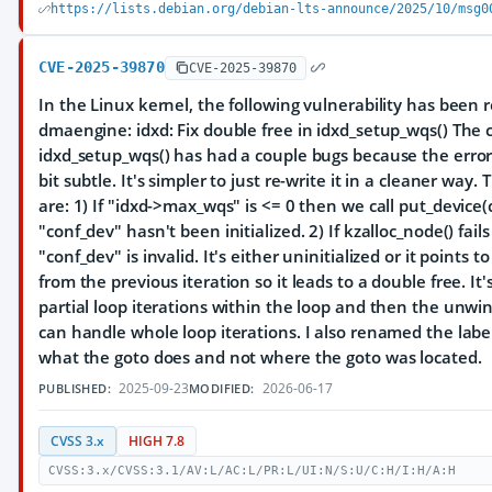
https://lists.debian.org/debian-lts-announce/2025/10/msg0
CVE-2025-39870
CVE-2025-39870
In the Linux kernel, the following vulnerability has been 
dmaengine: idxd: Fix double free in idxd_setup_wqs() The 
idxd_setup_wqs() has had a couple bugs because the error
bit subtle. It's simpler to just re-write it in a cleaner way.
are: 1) If "idxd->max_wqs" is <= 0 then we call put_devic
"conf_dev" hasn't been initialized. 2) If kzalloc_node() fail
"conf_dev" is invalid. It's either uninitialized or it points 
from the previous iteration so it leads to a double free. It'
partial loop iterations within the loop and then the unwi
can handle whole loop iterations. I also renamed the label
what the goto does and not where the goto was located.
2025-09-23
2026-06-17
PUBLISHED:
MODIFIED:
CVSS 3.x
HIGH 7.8
CVSS:3.x/CVSS:3.1/AV:L/AC:L/PR:L/UI:N/S:U/C:H/I:H/A:H