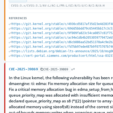
CVSS:3.x/CVSS:3.1/AV:L/AC:L/PR:L/UI:N/S:U/C:N/I:N/A:H
REFERENCES
https://git.kernel.org/stable/c/4936cd5817af35d23e4d283f4
https://git.kernel.org/stable/c/69dd5bbdd79c65445bb17c3c5
https://git.kernel.org/stable/c/9f009fa823c54ca0857c81f75
https://git.kernel.org/stable/c/ac94e1db4b2053059779472eb
https://git.kernel.org/stable/c/d6cb086aa52bd51378a4c9e2b
https://git.kernel.org/stable/c/fd7bb97ede487b9f075707b74
https://lists.debian.org/debian-lts-announce/2025/10/msg0
https://cert-portal.siemens.com/productcert/html/ssa-0323
CVE-2025-39869
CVE-2025-39869
In the Linux kernel, the following vulnerability has been 
dmaengine: ti: edma: Fix memory allocation size for queu
Fix a critical memory allocation bug in edma_setup_from_
queue_priority_map was allocated with insufficient memo
declared queue_priority_map as s8 (*)[2] (pointer to array o
allocated memory using sizeof(s8) instead of the correct s
out-of-bounds memory writes when accessing: queue_prior