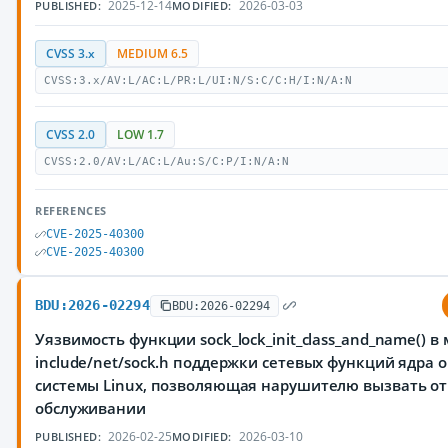
2025-12-14
2026-03-03
PUBLISHED:
MODIFIED:
CVSS 3.x
MEDIUM 6.5
CVSS:3.x/AV:L/AC:L/PR:L/UI:N/S:C/C:H/I:N/A:N
CVSS 2.0
LOW 1.7
CVSS:2.0/AV:L/AC:L/Au:S/C:P/I:N/A:N
REFERENCES
CVE-2025-40300
CVE-2025-40300
BDU:2026-02294
BDU:2026-02294
Уязвимость функции sock_lock_init_class_and_name() в
include/net/sock.h поддержки сетевых функций ядра
системы Linux, позволяющая нарушителю вызвать от
обслуживании
2026-02-25
2026-03-10
PUBLISHED:
MODIFIED: