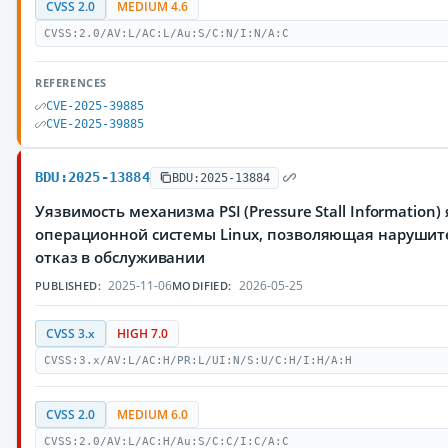
CVSS 2.0
MEDIUM 4.6
CVSS:2.0/AV:L/AC:L/Au:S/C:N/I:N/A:C
REFERENCES
CVE-2025-39885
CVE-2025-39885
BDU:2025-13884
BDU:2025-13884
Уязвимость механизма PSI (Pressure Stall Information)
операционной системы Linux, позволяющая нарушит
отказ в обслуживании
2025-11-06
2026-05-25
PUBLISHED:
MODIFIED:
CVSS 3.x
HIGH 7.0
CVSS:3.x/AV:L/AC:H/PR:L/UI:N/S:U/C:H/I:H/A:H
CVSS 2.0
MEDIUM 6.0
CVSS:2.0/AV:L/AC:H/Au:S/C:C/I:C/A:C