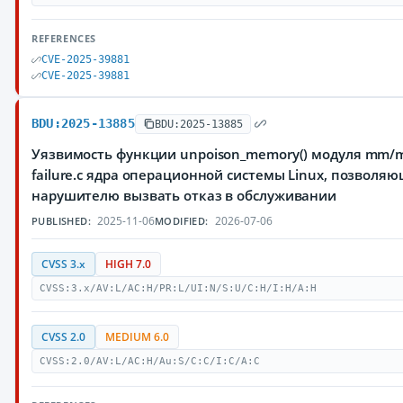
REFERENCES
CVE-2025-39881
CVE-2025-39881
BDU:2025-13885
BDU:2025-13885
Уязвимость функции unpoison_memory() модуля mm/
failure.c ядра операционной системы Linux, позволя
нарушителю вызвать отказ в обслуживании
2025-11-06
2026-07-06
PUBLISHED:
MODIFIED:
CVSS 3.x
HIGH 7.0
CVSS:3.x/AV:L/AC:H/PR:L/UI:N/S:U/C:H/I:H/A:H
CVSS 2.0
MEDIUM 6.0
CVSS:2.0/AV:L/AC:H/Au:S/C:C/I:C/A:C