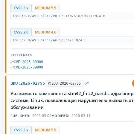
CVSS 3.x
MEDIUM 5.5
CVSS:3.x/AV:L/AC:L/PR:L/UI:N/S:U/C:N/I:N/A:H
CVSS 2.0
MEDIUM 4.6
CVSS:2.0/AV:L/AC:L/Au:S/C:N/I:N/A:C
REFERENCES
CVE-2025-39909
CVE-2025-39909
BDU:2026-02755
BDU:2026-02755
Уязвимость компонента stm32_fmc2_nand.c ядра опе
системы Linux, позволяющая нарушителю вызвать от
обслуживании
2026-03-09
2026-03-11
PUBLISHED:
MODIFIED:
CVSS 3.x
MEDIUM 5.5