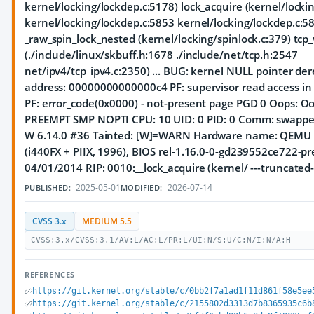
kernel/locking/lockdep.c:5178) lock_acquire (kernel/locki
kernel/locking/lockdep.c:5853 kernel/locking/lockdep.c:5
_raw_spin_lock_nested (kernel/locking/spinlock.c:379) tcp_
(./include/linux/skbuff.h:1678 ./include/net/tcp.h:2547
net/ipv4/tcp_ipv4.c:2350) ... BUG: kernel NULL pointer de
address: 00000000000000c4 PF: supervisor read access i
PF: error_code(0x0000) - not-present page PGD 0 Oops: Oo
PREEMPT SMP NOPTI CPU: 10 UID: 0 PID: 0 Comm: swapper
W 6.14.0 #36 Tainted: [W]=WARN Hardware name: QEMU 
(i440FX + PIIX, 1996), BIOS rel-1.16.0-0-gd239552ce722-p
04/01/2014 RIP: 0010:__lock_acquire (kernel/ ---truncated-
2025-05-01
2026-07-14
PUBLISHED:
MODIFIED:
CVSS 3.x
MEDIUM 5.5
CVSS:3.x/CVSS:3.1/AV:L/AC:L/PR:L/UI:N/S:U/C:N/I:N/A:H
REFERENCES
https://git.kernel.org/stable/c/0bb2f7a1ad1f11d861f58e5ee
https://git.kernel.org/stable/c/2155802d3313d7b8365935c6b