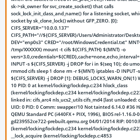
sk->sk_owner for svc_create_socket() that calls
sock_lock_init_class_and_name() for a listening socket, whi
socket by sk_clone_lock() without GFP_ZERO. [0]:
CIFS_SERVER="10.0.0.137"
CIFS_PATH="//${CIFS_SERVER}/Users/Administrator/Deskt
DEV="enp0s3" CRED="/root/WindowsCredential.txt" MN
/tmp/XXXXXX) mount -t cifs ${CIFS_PATH} ${MNT} -o
vers=3.0,credentials=${CRED},cache=none,echo_interval=1
INPUT -s ${CIFS_SERVER} -j DROP for i in $(seq 10); do u
rmmod cifs sleep 1 done rm -r ${MNT} iptables -D INPUT -
${CIFS_SERVER} -j DROP [1]: DEBUG_LOCKS_WARN_ON(1)
10 PID: 0 at kernel/locking/lockdep.c:234 hlock_class
(kernel/locking/lockdep.c:234 kernel/locking/lockdep.c:2
linked in: cifs_arc4 nls_ucs2_utils cifs_md4 [last unloaded: 
UID: 0 PID: 0 Comm: swapper/10 Not tainted 6.14.0 #36
QEMU Standard PC (i440FX + PIIX, 1996), BIOS rel-1.16.0-0
gd239552ce722-prebuilt.qemu.org 04/01/2014 RIP: 0010:h
(kernel/locking/lockdep.c:234 kernel/locking/lockdep.c:223)
__lock_acquire (kernel/locking/lockdep.c:4853