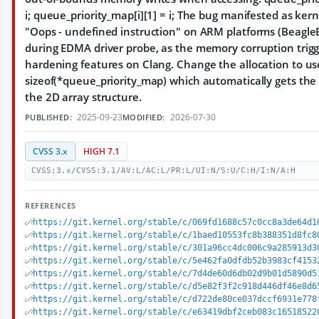
i; queue_priority_map[i][1] = i; The bug manifested as ker
"Oops - undefined instruction" on ARM platforms (Beagle
during EDMA driver probe, as the memory corruption trig
hardening features on Clang. Change the allocation to us
sizeof(*queue_priority_map) which automatically gets the c
the 2D array structure.
2025-09-23
2026-07-30
PUBLISHED:
MODIFIED:
CVSS 3.x
HIGH 7.1
CVSS:3.x/CVSS:3.1/AV:L/AC:L/PR:L/UI:N/S:U/C:H/I:N/A:H
REFERENCES
https://git.kernel.org/stable/c/069fd1688c57c0cc8a3de64d1
https://git.kernel.org/stable/c/1baed10553fc8b388351d8fc8
https://git.kernel.org/stable/c/301a96cc4dc006c9a285913d3
https://git.kernel.org/stable/c/5e462fa0dfdb52b3983cf4153
https://git.kernel.org/stable/c/7d4de60d6db02d9b01d5890d5
https://git.kernel.org/stable/c/d5e82f3f2c918d446df46e8d6
https://git.kernel.org/stable/c/d722de80ce037dccf6931e778
https://git.kernel.org/stable/c/e63419dbf2ceb083c16518522