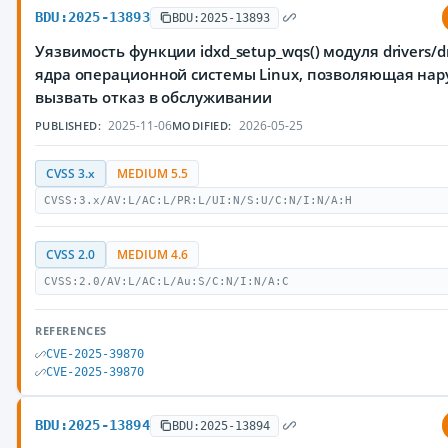
BDU:2025-13893
BDU:2025-13893
Уязвимость функции idxd_setup_wqs() модуля drivers/dm
ядра операционной системы Linux, позволяющая на
вызвать отказ в обслуживании
2025-11-06
2026-05-25
PUBLISHED:
MODIFIED:
CVSS 3.x
MEDIUM 5.5
CVSS:3.x/AV:L/AC:L/PR:L/UI:N/S:U/C:N/I:N/A:H
CVSS 2.0
MEDIUM 4.6
CVSS:2.0/AV:L/AC:L/Au:S/C:N/I:N/A:C
REFERENCES
CVE-2025-39870
CVE-2025-39870
BDU:2025-13894
BDU:2025-13894