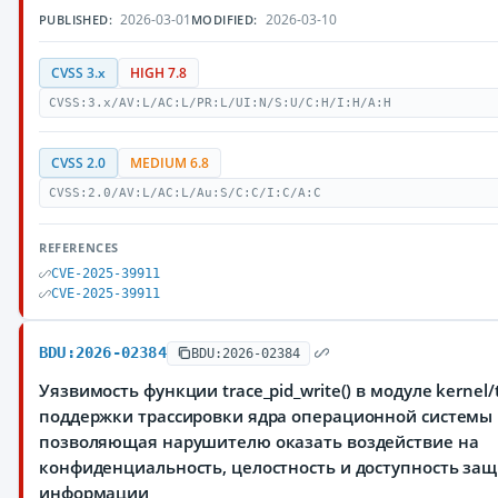
2026-03-01
2026-03-10
PUBLISHED:
MODIFIED:
CVSS 3.x
HIGH 7.8
CVSS:3.x/AV:L/AC:L/PR:L/UI:N/S:U/C:H/I:H/A:H
CVSS 2.0
MEDIUM 6.8
CVSS:2.0/AV:L/AC:L/Au:S/C:C/I:C/A:C
REFERENCES
CVE-2025-39911
CVE-2025-39911
BDU:2026-02384
BDU:2026-02384
Уязвимость функции trace_pid_write() в модуле kernel/t
поддержки трассировки ядра операционной системы 
позволяющая нарушителю оказать воздействие на
конфиденциальность, целостность и доступность з
информации