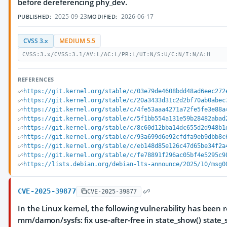
before dereferencing phy_dev.
2025-09-23
2026-06-17
PUBLISHED:
MODIFIED:
CVSS 3.x
MEDIUM 5.5
CVSS:3.x/CVSS:3.1/AV:L/AC:L/PR:L/UI:N/S:U/C:N/I:N/A:H
REFERENCES
https://git.kernel.org/stable/c/03e79de4608bdd48ad6eec272
https://git.kernel.org/stable/c/20a3433d31c2d2bf70ab0abec
https://git.kernel.org/stable/c/4fe53aaa4271a72fe5fe3e88a
https://git.kernel.org/stable/c/5f1bb554a131e59b28482abad
https://git.kernel.org/stable/c/8c60d12bba14dc655d2d948b1
https://git.kernel.org/stable/c/93a699d6e92cfdfa9eb9dbb8c
https://git.kernel.org/stable/c/eb148d85e126c47d65be34f2a
https://git.kernel.org/stable/c/fe78891f296ac05bf4e5295c9
https://lists.debian.org/debian-lts-announce/2025/10/msg0
CVE-2025-39877
CVE-2025-39877
In the Linux kernel, the following vulnerability has been 
mm/damon/sysfs: fix use-after-free in state_show() state_