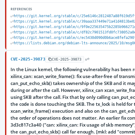
REFERENCES
https://git.kernel.org/stable/c/25e6146c2812487a88f619d5f
https://git.kernel.org/stable/c/39aaa337449e71a41d4813be0
https://git.kernel.org/stable/c/9f0e225635475b2285b966271
https://git.kernel.org/stable/c/df82c7901513fd0fc738052a8
https://git.kernel.org/stable/c/ec5430d090d0b6ace8fefa290
https://lists.debian.org/debian-lts-announce/2025/10/msg0
CVE-2025-39873
CVE-2025-39873
In the Linux kernel, the following vulnerability has been r
xilinx_can: xcan_write_frame(): fix use-after-free of trans
can_put_echo_skb() takes ownership of the SKB and it ma
during or after the call. However, xilinx_can xcan_write_f
using SKB after the call. Fix that by only calling can_put_e
the code is done touching the SKB. The tx_lock is held for 
xcan_write_frame() execution and also on the can_get_ech
the order of operations does not matter. An earlier fix co
3d3c817c3a40 ("can: xilinx_can: Fix usage of skb memory"
the can_put_echo_skb() call far enough. [mkl: add "commit"