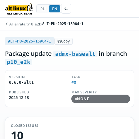
RU
EN
All errata
/
p10_e2k
/
ALT-PU-2025-15964-1
ALT-PU-2025-15964-1
Copy
Package update
in branch
admx-basealt
p10_e2k
VERSION
TASK
#0
0.6.0-alt1
PUBLISHED
MAX SEVERITY
2025-12-18
NONE
CLOSED ISSUES
10