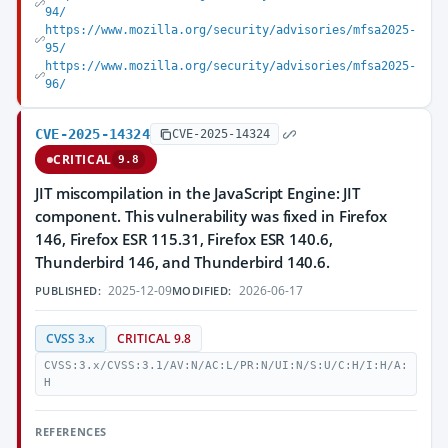
94/
https://www.mozilla.org/security/advisories/mfsa2025-
95/
https://www.mozilla.org/security/advisories/mfsa2025-
96/
CVE-2025-14324
CVE-2025-14324
CRITICAL
9.8
JIT miscompilation in the JavaScript Engine: JIT
component. This vulnerability was fixed in Firefox
146, Firefox ESR 115.31, Firefox ESR 140.6,
Thunderbird 146, and Thunderbird 140.6.
2025-12-09
2026-06-17
PUBLISHED:
MODIFIED:
CVSS 3.x
CRITICAL 9.8
CVSS:3.x/CVSS:3.1/AV:N/AC:L/PR:N/UI:N/S:U/C:H/I:H/A:
H
REFERENCES