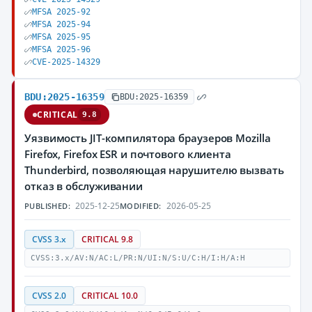
MFSA 2025-92
MFSA 2025-94
MFSA 2025-95
MFSA 2025-96
CVE-2025-14329
BDU:2025-16359
BDU:2025-16359
CRITICAL
9.8
Уязвимость JIT-компилятора браузеров Mozilla
Firefox, Firefox ESR и почтового клиента
Thunderbird, позволяющая нарушителю вызвать
отказ в обслуживании
2025-12-25
2026-05-25
PUBLISHED:
MODIFIED:
CVSS 3.x
CRITICAL 9.8
CVSS:3.x/AV:N/AC:L/PR:N/UI:N/S:U/C:H/I:H/A:H
CVSS 2.0
CRITICAL 10.0