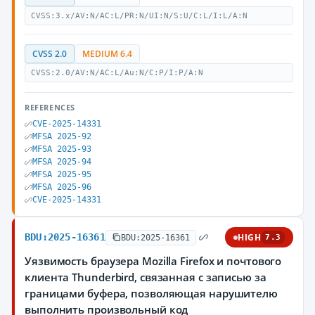
CVSS:3.x/AV:N/AC:L/PR:N/UI:N/S:U/C:L/I:L/A:N
CVSS 2.0
MEDIUM 6.4
CVSS:2.0/AV:N/AC:L/Au:N/C:P/I:P/A:N
REFERENCES
CVE-2025-14331
MFSA 2025-92
MFSA 2025-93
MFSA 2025-94
MFSA 2025-95
MFSA 2025-96
CVE-2025-14331
BDU:2025-16361
HIGH
BDU:2025-16361
7.3
Уязвимость браузера Mozilla Firefox и почтового
клиента Thunderbird, связанная с записью за
границами буфера, позволяющая нарушителю
выполнить произвольный код