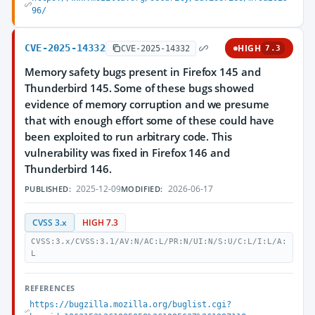
96/
CVE-2025-14332
HIGH
CVE-2025-14332
7.3
Memory safety bugs present in Firefox 145 and
Thunderbird 145. Some of these bugs showed
evidence of memory corruption and we presume
that with enough effort some of these could have
been exploited to run arbitrary code. This
vulnerability was fixed in Firefox 146 and
Thunderbird 146.
2025-12-09
2026-06-17
PUBLISHED:
MODIFIED:
CVSS 3.x
HIGH 7.3
CVSS:3.x/CVSS:3.1/AV:N/AC:L/PR:N/UI:N/S:U/C:L/I:L/A:
L
REFERENCES
https://bugzilla.mozilla.org/buglist.cgi?