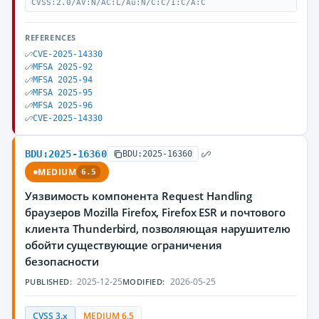
CVSS:2.0/AV:N/AC:L/Au:N/C:C/I:C/A:C
REFERENCES
CVE-2025-14330
MFSA 2025-92
MFSA 2025-94
MFSA 2025-95
MFSA 2025-96
CVE-2025-14330
BDU:2025-16360
BDU:2025-16360
MEDIUM
6.5
Уязвимость компонента Request Handling
браузеров Mozilla Firefox, Firefox ESR и почтового
клиента Thunderbird, позволяющая нарушителю
обойти существующие ограничения
безопасности
2025-12-25
2026-05-25
PUBLISHED:
MODIFIED:
CVSS 3.x
MEDIUM 6.5