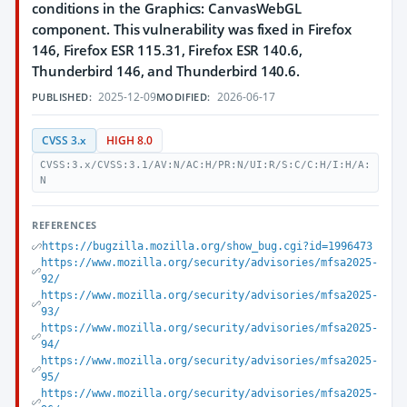
conditions in the Graphics: CanvasWebGL
component. This vulnerability was fixed in Firefox
146, Firefox ESR 115.31, Firefox ESR 140.6,
Thunderbird 146, and Thunderbird 140.6.
2025-12-09
2026-06-17
PUBLISHED:
MODIFIED:
CVSS 3.x
HIGH 8.0
CVSS:3.x/CVSS:3.1/AV:N/AC:H/PR:N/UI:R/S:C/C:H/I:H/A:
N
REFERENCES
https://bugzilla.mozilla.org/show_bug.cgi?id=1996473
https://www.mozilla.org/security/advisories/mfsa2025-
92/
https://www.mozilla.org/security/advisories/mfsa2025-
93/
https://www.mozilla.org/security/advisories/mfsa2025-
94/
https://www.mozilla.org/security/advisories/mfsa2025-
95/
https://www.mozilla.org/security/advisories/mfsa2025-