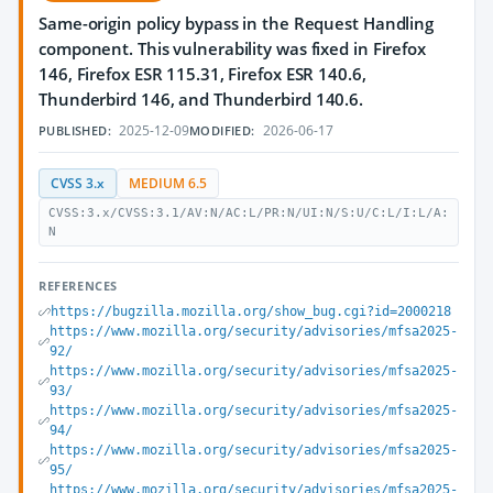
Same-origin policy bypass in the Request Handling
component. This vulnerability was fixed in Firefox
146, Firefox ESR 115.31, Firefox ESR 140.6,
Thunderbird 146, and Thunderbird 140.6.
2025-12-09
2026-06-17
PUBLISHED:
MODIFIED:
CVSS 3.x
MEDIUM 6.5
CVSS:3.x/CVSS:3.1/AV:N/AC:L/PR:N/UI:N/S:U/C:L/I:L/A:
N
REFERENCES
https://bugzilla.mozilla.org/show_bug.cgi?id=2000218
https://www.mozilla.org/security/advisories/mfsa2025-
92/
https://www.mozilla.org/security/advisories/mfsa2025-
93/
https://www.mozilla.org/security/advisories/mfsa2025-
94/
https://www.mozilla.org/security/advisories/mfsa2025-
95/
https://www.mozilla.org/security/advisories/mfsa2025-