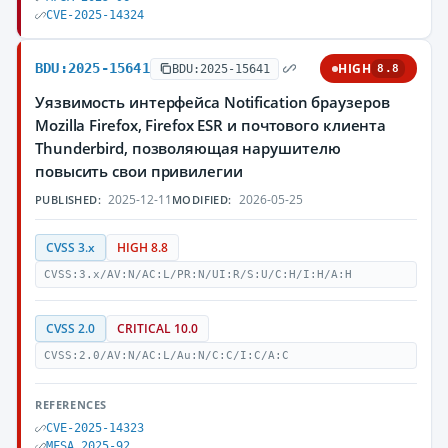
CVE-2025-14324
BDU:2025-15641
HIGH
BDU:2025-15641
8.8
Уязвимость интерфейса Notification браузеров
Mozilla Firefox, Firefox ESR и почтового клиента
Thunderbird, позволяющая нарушителю
повысить свои привилегии
2025-12-11
2026-05-25
PUBLISHED:
MODIFIED:
CVSS 3.x
HIGH 8.8
CVSS:3.x/AV:N/AC:L/PR:N/UI:R/S:U/C:H/I:H/A:H
CVSS 2.0
CRITICAL 10.0
CVSS:2.0/AV:N/AC:L/Au:N/C:C/I:C/A:C
REFERENCES
CVE-2025-14323
MFSA 2025-92