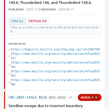
140.6, Thunderbird 146, and Thunderbird 140.6.
2025-12-09
2026-06-17
PUBLISHED:
MODIFIED:
CVSS 3.x
CRITICAL 9.8
CVSS:3.x/CVSS:3.1/AV:N/AC:L/PR:N/UI:N/S:U/C:H/I:H/A:
H
REFERENCES
https://bugzilla.mozilla.org/show_bug.cgi?id=1992760
https://www.mozilla.org/security/advisories/mfsa2025-
92/
https://www.mozilla.org/security/advisories/mfsa2025-
94/
https://www.mozilla.org/security/advisories/mfsa2025-
95/
https://www.mozilla.org/security/advisories/mfsa2025-
96/
CVE-2025-14322
HIGH
CVE-2025-14322
8.0
Sandbox escape due to incorrect boundary