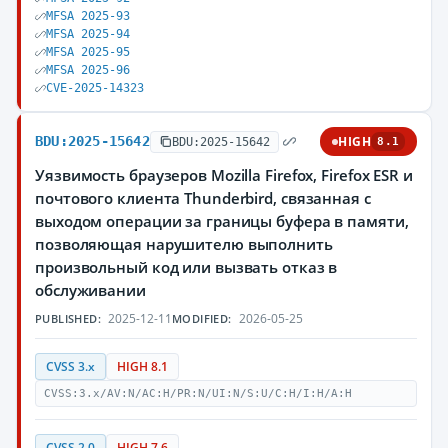
MFSA 2025-93
MFSA 2025-94
MFSA 2025-95
MFSA 2025-96
CVE-2025-14323
BDU:2025-15642
HIGH
BDU:2025-15642
8.1
Уязвимость браузеров Mozilla Firefox, Firefox ESR и
почтового клиента Thunderbird, связанная с
выходом операции за границы буфера в памяти,
позволяющая нарушителю выполнить
произвольный код или вызвать отказ в
обслуживании
2025-12-11
2026-05-25
PUBLISHED:
MODIFIED:
CVSS 3.x
HIGH 8.1
CVSS:3.x/AV:N/AC:H/PR:N/UI:N/S:U/C:H/I:H/A:H
CVSS 2.0
HIGH 7.6