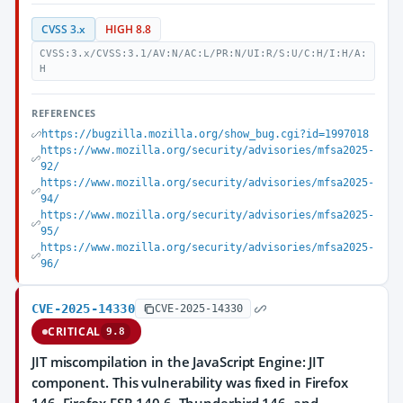
CVSS 3.x
HIGH 8.8
CVSS:3.x/CVSS:3.1/AV:N/AC:L/PR:N/UI:R/S:U/C:H/I:H/A:
H
REFERENCES
https://bugzilla.mozilla.org/show_bug.cgi?id=1997018
https://www.mozilla.org/security/advisories/mfsa2025-
92/
https://www.mozilla.org/security/advisories/mfsa2025-
94/
https://www.mozilla.org/security/advisories/mfsa2025-
95/
https://www.mozilla.org/security/advisories/mfsa2025-
96/
CVE-2025-14330
CVE-2025-14330
CRITICAL
9.8
JIT miscompilation in the JavaScript Engine: JIT
component. This vulnerability was fixed in Firefox