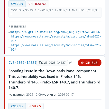
CVSS 3.x
CRITICAL 9.8
CVSS:3.x/CVSS:3.1/AV:N/AC:L/PR:N/UI:N/S:U/C:H/I:H/A:
H
REFERENCES
https://bugzilla.mozilla.org/show_bug.cgi?id=1840666
https://www.mozilla.org/security/advisories/mfsa2025-
92/
https://www.mozilla.org/security/advisories/mfsa2025-
95/
CVE-2025-14327
HIGH
CVE-2025-14327
7.5
Spoofing issue in the Downloads Panel component.
This vulnerability was fixed in Firefox 146,
Thunderbird 146, Firefox ESR 140.7, and Thunderbird
140.7.
2025-12-09
2026-06-17
PUBLISHED:
MODIFIED:
CVSS 3.x
HIGH 7.5