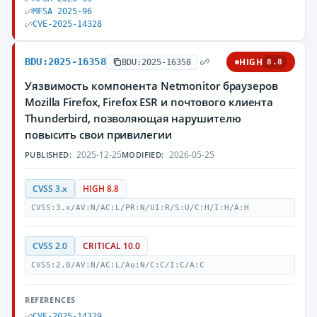
MFSA 2025-96
CVE-2025-14328
BDU:2025-16358
HIGH
BDU:2025-16358
8.8
Уязвимость компонента Netmonitor браузеров
Mozilla Firefox, Firefox ESR и почтового клиента
Thunderbird, позволяющая нарушителю
повысить свои привилегии
2025-12-25
2026-05-25
PUBLISHED:
MODIFIED:
CVSS 3.x
HIGH 8.8
CVSS:3.x/AV:N/AC:L/PR:N/UI:R/S:U/C:H/I:H/A:H
CVSS 2.0
CRITICAL 10.0
CVSS:2.0/AV:N/AC:L/Au:N/C:C/I:C/A:C
REFERENCES
CVE-2025-14329