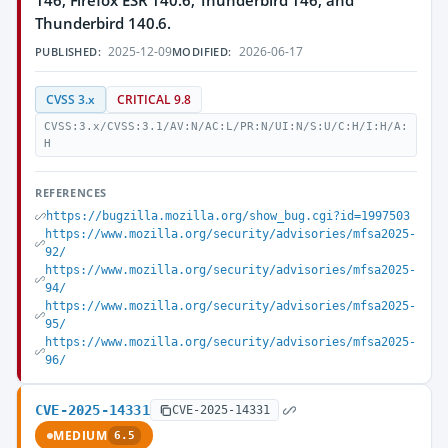
146, Firefox ESR 140.6, Thunderbird 146, and
Thunderbird 140.6.
2025-12-09
2026-06-17
PUBLISHED:
MODIFIED:
CVSS 3.x
CRITICAL 9.8
CVSS:3.x/CVSS:3.1/AV:N/AC:L/PR:N/UI:N/S:U/C:H/I:H/A:
H
REFERENCES
https://bugzilla.mozilla.org/show_bug.cgi?id=1997503
https://www.mozilla.org/security/advisories/mfsa2025-
92/
https://www.mozilla.org/security/advisories/mfsa2025-
94/
https://www.mozilla.org/security/advisories/mfsa2025-
95/
https://www.mozilla.org/security/advisories/mfsa2025-
96/
CVE-2025-14331
CVE-2025-14331
MEDIUM
6.5