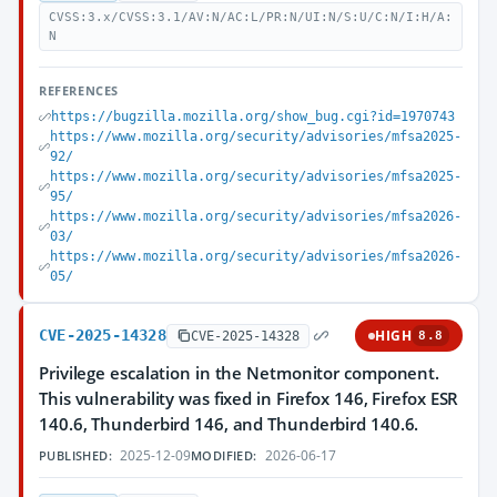
CVSS:3.x/CVSS:3.1/AV:N/AC:L/PR:N/UI:N/S:U/C:N/I:H/A:
N
REFERENCES
https://bugzilla.mozilla.org/show_bug.cgi?id=1970743
https://www.mozilla.org/security/advisories/mfsa2025-
92/
https://www.mozilla.org/security/advisories/mfsa2025-
95/
https://www.mozilla.org/security/advisories/mfsa2026-
03/
https://www.mozilla.org/security/advisories/mfsa2026-
05/
CVE-2025-14328
HIGH
CVE-2025-14328
8.8
Privilege escalation in the Netmonitor component.
This vulnerability was fixed in Firefox 146, Firefox ESR
140.6, Thunderbird 146, and Thunderbird 140.6.
2025-12-09
2026-06-17
PUBLISHED:
MODIFIED: