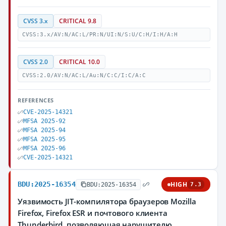
CVSS 3.x
CRITICAL 9.8
CVSS:3.x/AV:N/AC:L/PR:N/UI:N/S:U/C:H/I:H/A:H
CVSS 2.0
CRITICAL 10.0
CVSS:2.0/AV:N/AC:L/Au:N/C:C/I:C/A:C
REFERENCES
CVE-2025-14321
MFSA 2025-92
MFSA 2025-94
MFSA 2025-95
MFSA 2025-96
CVE-2025-14321
BDU:2025-16354
HIGH
BDU:2025-16354
7.3
Уязвимость JIT-компилятора браузеров Mozilla
Firefox, Firefox ESR и почтового клиента
Thunderbird, позволяющая нарушителю