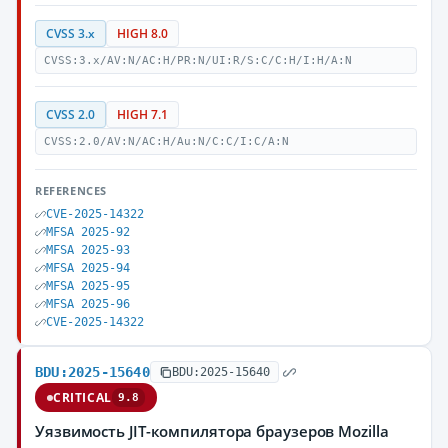
CVSS 3.x
HIGH 8.0
CVSS:3.x/AV:N/AC:H/PR:N/UI:R/S:C/C:H/I:H/A:N
CVSS 2.0
HIGH 7.1
CVSS:2.0/AV:N/AC:H/Au:N/C:C/I:C/A:N
REFERENCES
CVE-2025-14322
MFSA 2025-92
MFSA 2025-93
MFSA 2025-94
MFSA 2025-95
MFSA 2025-96
CVE-2025-14322
BDU:2025-15640
BDU:2025-15640
CRITICAL
9.8
Уязвимость JIT-компилятора браузеров Mozilla