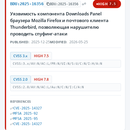
BDU:2025-16356
HIGH
BDU:2025-16356
7.5
Уязвимость компонента Downloads Panel
браузера Mozilla Firefox и почтового клиента
Thunderbird, позволяющая нарушителю
проводить спуфинг-атаки
2025-12-25
2026-05-25
PUBLISHED:
MODIFIED:
CVSS 3.x
HIGH 7.5
CVSS:3.x/AV:N/AC:L/PR:N/UI:N/S:U/C:N/I:H/A:N
CVSS 2.0
HIGH 7.8
CVSS:2.0/AV:N/AC:L/Au:N/C:N/I:C/A:N
REFERENCES
CVE-2025-14327
MFSA 2025-92
MFSA 2025-95
CVE-2025-14327