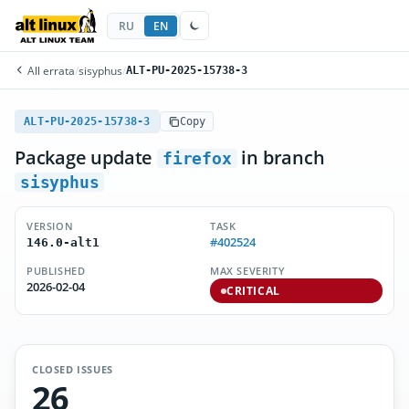
RU
EN
All errata
/
sisyphus
/
ALT-PU-2025-15738-3
ALT-PU-2025-15738-3
Copy
Package update
in branch
firefox
sisyphus
VERSION
TASK
#402524
146.0-alt1
PUBLISHED
MAX SEVERITY
2026-02-04
CRITICAL
CLOSED ISSUES
26