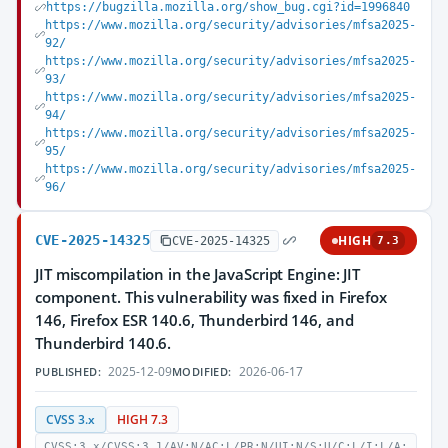
https://bugzilla.mozilla.org/show_bug.cgi?id=1996840
https://www.mozilla.org/security/advisories/mfsa2025-
92/
https://www.mozilla.org/security/advisories/mfsa2025-
93/
https://www.mozilla.org/security/advisories/mfsa2025-
94/
https://www.mozilla.org/security/advisories/mfsa2025-
95/
https://www.mozilla.org/security/advisories/mfsa2025-
96/
CVE-2025-14325
HIGH
CVE-2025-14325
7.3
JIT miscompilation in the JavaScript Engine: JIT
component. This vulnerability was fixed in Firefox
146, Firefox ESR 140.6, Thunderbird 146, and
Thunderbird 140.6.
2025-12-09
2026-06-17
PUBLISHED:
MODIFIED:
CVSS 3.x
HIGH 7.3
CVSS:3.x/CVSS:3.1/AV:N/AC:L/PR:N/UI:N/S:U/C:L/I:L/A: