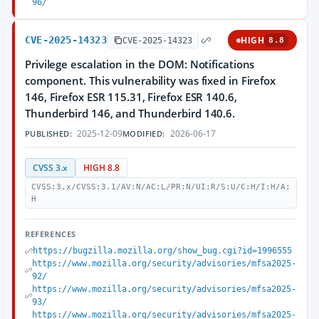
96/
CVE-2025-14323
HIGH
CVE-2025-14323
8.8
Privilege escalation in the DOM: Notifications
component. This vulnerability was fixed in Firefox
146, Firefox ESR 115.31, Firefox ESR 140.6,
Thunderbird 146, and Thunderbird 140.6.
2025-12-09
2026-06-17
PUBLISHED:
MODIFIED:
CVSS 3.x
HIGH 8.8
CVSS:3.x/CVSS:3.1/AV:N/AC:L/PR:N/UI:R/S:U/C:H/I:H/A:
H
REFERENCES
https://bugzilla.mozilla.org/show_bug.cgi?id=1996555
https://www.mozilla.org/security/advisories/mfsa2025-
92/
https://www.mozilla.org/security/advisories/mfsa2025-
93/
https://www.mozilla.org/security/advisories/mfsa2025-