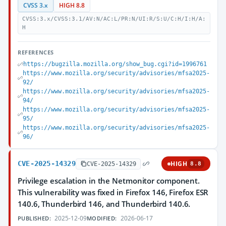
CVSS 3.x
HIGH 8.8
CVSS:3.x/CVSS:3.1/AV:N/AC:L/PR:N/UI:R/S:U/C:H/I:H/A:
H
REFERENCES
https://bugzilla.mozilla.org/show_bug.cgi?id=1996761
https://www.mozilla.org/security/advisories/mfsa2025-
92/
https://www.mozilla.org/security/advisories/mfsa2025-
94/
https://www.mozilla.org/security/advisories/mfsa2025-
95/
https://www.mozilla.org/security/advisories/mfsa2025-
96/
CVE-2025-14329
HIGH
CVE-2025-14329
8.8
Privilege escalation in the Netmonitor component.
This vulnerability was fixed in Firefox 146, Firefox ESR
140.6, Thunderbird 146, and Thunderbird 140.6.
2025-12-09
2026-06-17
PUBLISHED:
MODIFIED: