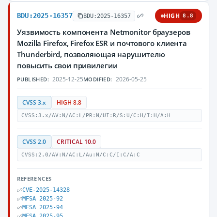
BDU:2025-16357
HIGH
BDU:2025-16357
8.8
Уязвимость компонента Netmonitor браузеров
Mozilla Firefox, Firefox ESR и почтового клиента
Thunderbird, позволяющая нарушителю
повысить свои привилегии
2025-12-25
2026-05-25
PUBLISHED:
MODIFIED:
CVSS 3.x
HIGH 8.8
CVSS:3.x/AV:N/AC:L/PR:N/UI:R/S:U/C:H/I:H/A:H
CVSS 2.0
CRITICAL 10.0
CVSS:2.0/AV:N/AC:L/Au:N/C:C/I:C/A:C
REFERENCES
CVE-2025-14328
MFSA 2025-92
MFSA 2025-94
MFSA 2025-95