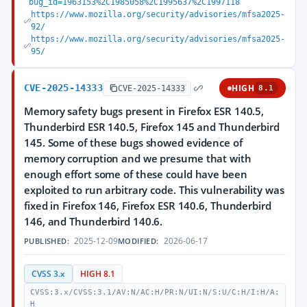
bug_id=1963153%2C1985058%2C1995637%2C1997118
https://www.mozilla.org/security/advisories/mfsa2025-
92/
https://www.mozilla.org/security/advisories/mfsa2025-
95/
CVE-2025-14333
HIGH
CVE-2025-14333
8.1
Memory safety bugs present in Firefox ESR 140.5,
Thunderbird ESR 140.5, Firefox 145 and Thunderbird
145. Some of these bugs showed evidence of
memory corruption and we presume that with
enough effort some of these could have been
exploited to run arbitrary code. This vulnerability was
fixed in Firefox 146, Firefox ESR 140.6, Thunderbird
146, and Thunderbird 140.6.
2025-12-09
2026-06-17
PUBLISHED:
MODIFIED:
CVSS 3.x
HIGH 8.1
CVSS:3.x/CVSS:3.1/AV:N/AC:H/PR:N/UI:N/S:U/C:H/I:H/A:
H