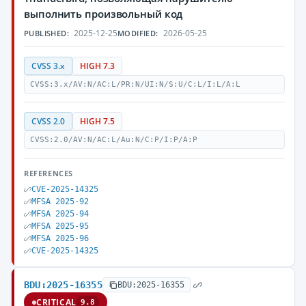
выполнить произвольный код
2025-12-25
2026-05-25
PUBLISHED:
MODIFIED:
CVSS 3.x
HIGH 7.3
CVSS:3.x/AV:N/AC:L/PR:N/UI:N/S:U/C:L/I:L/A:L
CVSS 2.0
HIGH 7.5
CVSS:2.0/AV:N/AC:L/Au:N/C:P/I:P/A:P
REFERENCES
CVE-2025-14325
MFSA 2025-92
MFSA 2025-94
MFSA 2025-95
MFSA 2025-96
CVE-2025-14325
BDU:2025-16355
BDU:2025-16355
CRITICAL
9.8