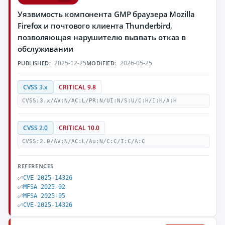
Уязвимость компонента GMP браузера Mozilla
Firefox и почтового клиента Thunderbird,
позволяющая нарушителю вызвать отказ в
обслуживании
2025-12-25
2026-05-25
PUBLISHED:
MODIFIED:
CVSS 3.x
CRITICAL 9.8
CVSS:3.x/AV:N/AC:L/PR:N/UI:N/S:U/C:H/I:H/A:H
CVSS 2.0
CRITICAL 10.0
CVSS:2.0/AV:N/AC:L/Au:N/C:C/I:C/A:C
REFERENCES
CVE-2025-14326
MFSA 2025-92
MFSA 2025-95
CVE-2025-14326