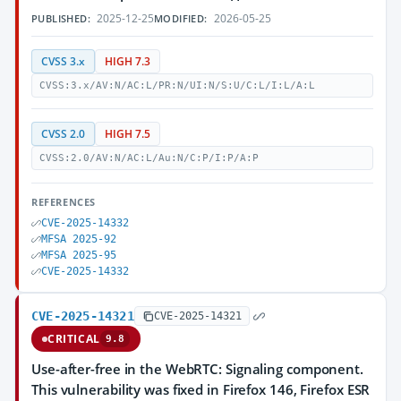
2025-12-25
2026-05-25
PUBLISHED:
MODIFIED:
CVSS 3.x
HIGH 7.3
CVSS:3.x/AV:N/AC:L/PR:N/UI:N/S:U/C:L/I:L/A:L
CVSS 2.0
HIGH 7.5
CVSS:2.0/AV:N/AC:L/Au:N/C:P/I:P/A:P
REFERENCES
CVE-2025-14332
MFSA 2025-92
MFSA 2025-95
CVE-2025-14332
CVE-2025-14321
CVE-2025-14321
CRITICAL
9.8
Use-after-free in the WebRTC: Signaling component.
This vulnerability was fixed in Firefox 146, Firefox ESR