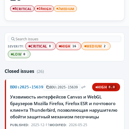
CRITICAL
HIGH
MEDIUM
8
16
2
SEVERITY:
CRITICAL
HIGH
MEDIUM
8
16
2
LOW
0
Closed issues
(26)
BDU:2025-15639
HIGH
BDU:2025-15639
8.0
Уязвимость интерфейсов Canvas и WebGL
браузеров Mozilla Firefox, Firefox ESR и почтового
клиента Thunderbird, позволяющая нарушителю
обойти защитный механизм песочницы
2025-12-11
2026-05-25
PUBLISHED:
MODIFIED: