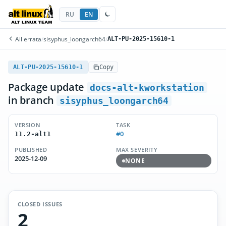
RU
EN
All errata
/
sisyphus_loongarch64
/
ALT-PU-2025-15610-1
ALT-PU-2025-15610-1
Copy
Package update
docs-alt-kworkstation
in branch
sisyphus_loongarch64
VERSION
TASK
#0
11.2-alt1
PUBLISHED
MAX SEVERITY
2025-12-09
NONE
CLOSED ISSUES
2