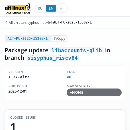
RU
EN
All errata
/
sisyphus_riscv64
/
ALT-PU-2025-15302-1
ALT-PU-2025-15302-1
Copy
Package update
in
libaccounts-glib
branch
sisyphus_riscv64
VERSION
TASK
#0
1.27-alt2
PUBLISHED
MAX SEVERITY
2025-12-01
NONE
CLOSED ISSUES
1