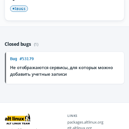
BUGS
1
Closed bugs
(1)
Bug #53179
Не отображаются сервисы, для которых можно
добавить учетные записи
LINKS
packages.altlinux.org
git.altlinux.org