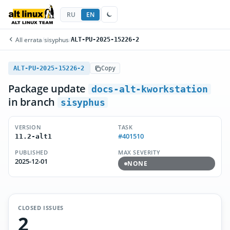
RU
EN
All errata
/
sisyphus
/
ALT-PU-2025-15226-2
ALT-PU-2025-15226-2
Copy
Package update
docs-alt-kworkstation
in branch
sisyphus
VERSION
TASK
#401510
11.2-alt1
PUBLISHED
MAX SEVERITY
2025-12-01
NONE
CLOSED ISSUES
2