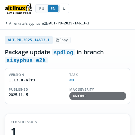
RU
EN
All errata
/
sisyphus_e2k
/
ALT-PU-2025-14613-1
ALT-PU-2025-14613-1
Copy
Package update
in branch
spdlog
sisyphus_e2k
VERSION
TASK
#0
1.13.0-alt3
PUBLISHED
MAX SEVERITY
2025-11-15
NONE
CLOSED ISSUES
1