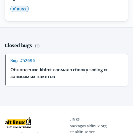
BUGS
1
Closed bugs
(1)
Bug #52696
Обновление libfmt сломало сборку spdlog и
зависимых пакетов
LINKS
packages.altlinux.org
git.altlinux.org