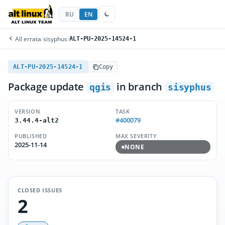
RU
EN
All errata
/
sisyphus
/
ALT-PU-2025-14524-1
ALT-PU-2025-14524-1
Copy
Package update
in branch
qgis
sisyphus
VERSION
TASK
#400079
3.44.4-alt2
PUBLISHED
MAX SEVERITY
2025-11-14
NONE
CLOSED ISSUES
2