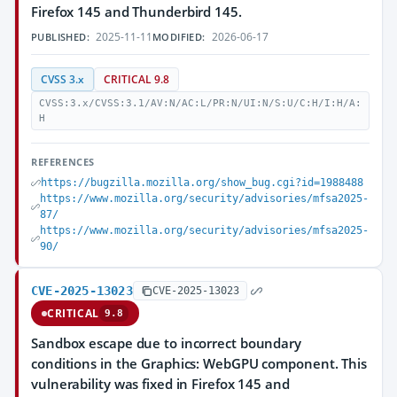
Firefox 145 and Thunderbird 145.
2025-11-11
2026-06-17
PUBLISHED:
MODIFIED:
CVSS 3.x
CRITICAL 9.8
CVSS:3.x/CVSS:3.1/AV:N/AC:L/PR:N/UI:N/S:U/C:H/I:H/A:
H
REFERENCES
https://bugzilla.mozilla.org/show_bug.cgi?id=1988488
https://www.mozilla.org/security/advisories/mfsa2025-
87/
https://www.mozilla.org/security/advisories/mfsa2025-
90/
CVE-2025-13023
CVE-2025-13023
CRITICAL
9.8
Sandbox escape due to incorrect boundary
conditions in the Graphics: WebGPU component. This
vulnerability was fixed in Firefox 145 and