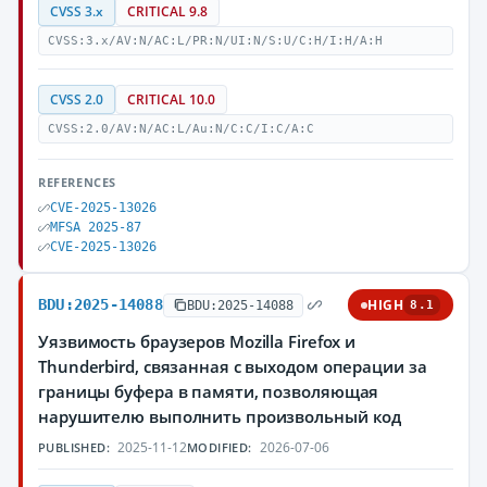
CVSS 3.x
CRITICAL 9.8
CVSS:3.x/AV:N/AC:L/PR:N/UI:N/S:U/C:H/I:H/A:H
CVSS 2.0
CRITICAL 10.0
CVSS:2.0/AV:N/AC:L/Au:N/C:C/I:C/A:C
REFERENCES
CVE-2025-13026
MFSA 2025-87
CVE-2025-13026
BDU:2025-14088
HIGH
BDU:2025-14088
8.1
Уязвимость браузеров Mozilla Firefox и
Thunderbird, связанная с выходом операции за
границы буфера в памяти, позволяющая
нарушителю выполнить произвольный код
2025-11-12
2026-07-06
PUBLISHED:
MODIFIED: