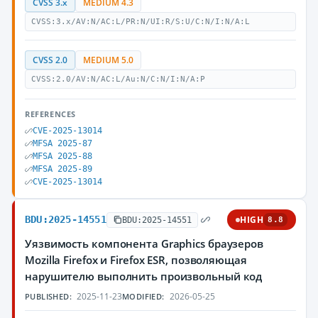
CVSS 3.x
MEDIUM 4.3
CVSS:3.x/AV:N/AC:L/PR:N/UI:R/S:U/C:N/I:N/A:L
CVSS 2.0
MEDIUM 5.0
CVSS:2.0/AV:N/AC:L/Au:N/C:N/I:N/A:P
REFERENCES
CVE-2025-13014
MFSA 2025-87
MFSA 2025-88
MFSA 2025-89
CVE-2025-13014
BDU:2025-14551
HIGH
BDU:2025-14551
8.8
Уязвимость компонента Graphics браузеров
Mozilla Firefox и Firefox ESR, позволяющая
нарушителю выполнить произвольный код
2025-11-23
2026-05-25
PUBLISHED:
MODIFIED: