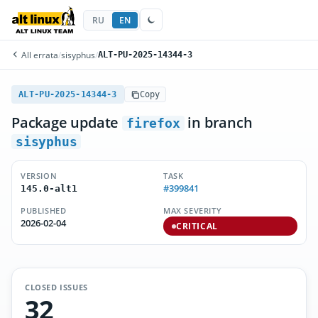
RU
EN
All errata
/
sisyphus
/
ALT-PU-2025-14344-3
ALT-PU-2025-14344-3
Copy
Package update
in branch
firefox
sisyphus
VERSION
TASK
#399841
145.0-alt1
PUBLISHED
MAX SEVERITY
2026-02-04
CRITICAL
CLOSED ISSUES
32