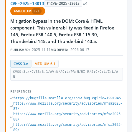
CVE-2025-13013
CVE-2025-13013
MEDIUM
6.1
Mitigation bypass in the DOM: Core & HTML
component. This vulnerability was fixed in Firefox
145, Firefox ESR 140.5, Firefox ESR 115.30,
Thunderbird 145, and Thunderbird 140.5.
2025-11-11
2026-06-17
PUBLISHED:
MODIFIED:
CVSS 3.x
MEDIUM 6.1
CVSS:3.x/CVSS:3.1/AV:N/AC:L/PR:N/UI:R/S:C/C:L/I:L/A:
N
REFERENCES
https://bugzilla.mozilla.org/show_bug.cgi?id=1991945
https://www.mozilla.org/security/advisories/mfsa2025-
87/
https://www.mozilla.org/security/advisories/mfsa2025-
88/
https://www.mozilla.org/security/advisories/mfsa2025-
89/