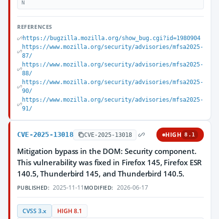
N
REFERENCES
https://bugzilla.mozilla.org/show_bug.cgi?id=1980904
https://www.mozilla.org/security/advisories/mfsa2025-
87/
https://www.mozilla.org/security/advisories/mfsa2025-
88/
https://www.mozilla.org/security/advisories/mfsa2025-
90/
https://www.mozilla.org/security/advisories/mfsa2025-
91/
CVE-2025-13018
HIGH
CVE-2025-13018
8.1
Mitigation bypass in the DOM: Security component.
This vulnerability was fixed in Firefox 145, Firefox ESR
140.5, Thunderbird 145, and Thunderbird 140.5.
2025-11-11
2026-06-17
PUBLISHED:
MODIFIED:
CVSS 3.x
HIGH 8.1