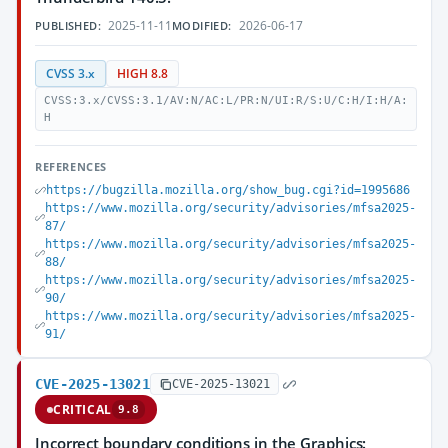
2025-11-11
2026-06-17
PUBLISHED:
MODIFIED:
CVSS 3.x
HIGH 8.8
CVSS:3.x/CVSS:3.1/AV:N/AC:L/PR:N/UI:R/S:U/C:H/I:H/A:
H
REFERENCES
https://bugzilla.mozilla.org/show_bug.cgi?id=1995686
https://www.mozilla.org/security/advisories/mfsa2025-
87/
https://www.mozilla.org/security/advisories/mfsa2025-
88/
https://www.mozilla.org/security/advisories/mfsa2025-
90/
https://www.mozilla.org/security/advisories/mfsa2025-
91/
CVE-2025-13021
CVE-2025-13021
CRITICAL
9.8
Incorrect boundary conditions in the Graphics: