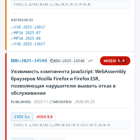
CVSS:2.0/AV:N/AC:L/Au:N/C:P/I:P/A:N
REFERENCES
CVE-2025-13017
MFSA 2025-87
MFSA 2025-88
CVE-2025-13017
BDU:2025-14548
HIGH
BDU:2025-14548
8.8
Уязвимость компонента JavaScript: WebAssembly
браузеров Mozilla Firefox и Firefox ESR,
позволяющая нарушителю вызвать отказ в
обслуживании
2025-11-23
2026-05-25
PUBLISHED:
MODIFIED:
CVSS 3.x
HIGH 8.8
CVSS:3.x/AV:N/AC:L/PR:N/UI:R/S:U/C:H/I:H/A:H