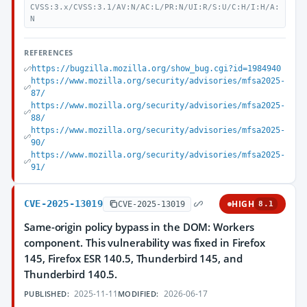
CVSS:3.x/CVSS:3.1/AV:N/AC:L/PR:N/UI:R/S:U/C:H/I:H/A:
N
REFERENCES
https://bugzilla.mozilla.org/show_bug.cgi?id=1984940
https://www.mozilla.org/security/advisories/mfsa2025-
87/
https://www.mozilla.org/security/advisories/mfsa2025-
88/
https://www.mozilla.org/security/advisories/mfsa2025-
90/
https://www.mozilla.org/security/advisories/mfsa2025-
91/
CVE-2025-13019
HIGH
CVE-2025-13019
8.1
Same-origin policy bypass in the DOM: Workers
component. This vulnerability was fixed in Firefox
145, Firefox ESR 140.5, Thunderbird 145, and
Thunderbird 140.5.
2025-11-11
2026-06-17
PUBLISHED:
MODIFIED: