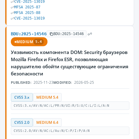
CVE-2025-13019
MFSA 2025-87
MFSA 2025-88
CVE-2025-13019
BDU:2025-14546
BDU:2025-14546
MEDIUM
5.4
Уязвимость компонента DOM: Security браузеров
Mozilla Firefox и Firefox ESR, позволяющая
нарушителю обойти существующие ограничения
безопасности
2025-11-23
2026-05-25
PUBLISHED:
MODIFIED:
CVSS 3.x
MEDIUM 5.4
CVSS:3.x/AV:N/AC:L/PR:N/UI:R/S:U/C:L/I:L/A:N
CVSS 2.0
MEDIUM 6.4
CVSS:2.0/AV:N/AC:L/Au:N/C:P/I:P/A:N