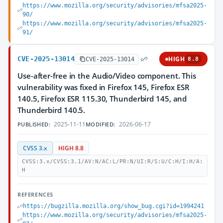
https://www.mozilla.org/security/advisories/mfsa2025-
90/
https://www.mozilla.org/security/advisories/mfsa2025-
91/
CVE-2025-13014
HIGH
CVE-2025-13014
8.8
Use-after-free in the Audio/Video component. This
vulnerability was fixed in Firefox 145, Firefox ESR
140.5, Firefox ESR 115.30, Thunderbird 145, and
Thunderbird 140.5.
2025-11-11
2026-06-17
PUBLISHED:
MODIFIED:
CVSS 3.x
HIGH 8.8
CVSS:3.x/CVSS:3.1/AV:N/AC:L/PR:N/UI:R/S:U/C:H/I:H/A:
H
REFERENCES
https://bugzilla.mozilla.org/show_bug.cgi?id=1994241
https://www.mozilla.org/security/advisories/mfsa2025-