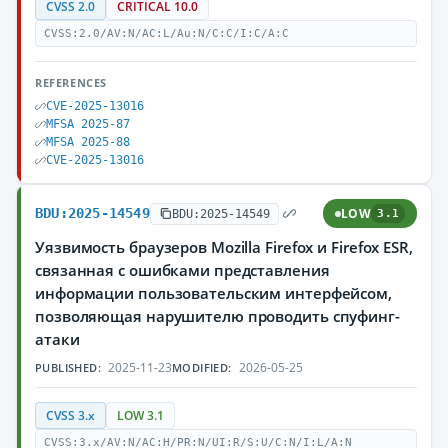
CVSS 2.0
CRITICAL 10.0
CVSS:2.0/AV:N/AC:L/Au:N/C:C/I:C/A:C
REFERENCES
CVE-2025-13016
MFSA 2025-87
MFSA 2025-88
CVE-2025-13016
BDU:2025-14549
LOW
BDU:2025-14549
3.1
Уязвимость браузеров Mozilla Firefox и Firefox ESR,
связанная с ошибками представления
информации пользовательским интерфейсом,
позволяющая нарушителю проводить спуфинг-
атаки
2025-11-23
2026-05-25
PUBLISHED:
MODIFIED:
CVSS 3.x
LOW 3.1
CVSS:3.x/AV:N/AC:H/PR:N/UI:R/S:U/C:N/I:L/A:N