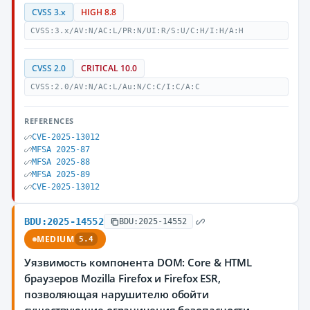
CVSS 3.x
HIGH 8.8
CVSS:3.x/AV:N/AC:L/PR:N/UI:R/S:U/C:H/I:H/A:H
CVSS 2.0
CRITICAL 10.0
CVSS:2.0/AV:N/AC:L/Au:N/C:C/I:C/A:C
REFERENCES
CVE-2025-13012
MFSA 2025-87
MFSA 2025-88
MFSA 2025-89
CVE-2025-13012
BDU:2025-14552
BDU:2025-14552
MEDIUM
5.4
Уязвимость компонента DOM: Core & HTML
браузеров Mozilla Firefox и Firefox ESR,
позволяющая нарушителю обойти