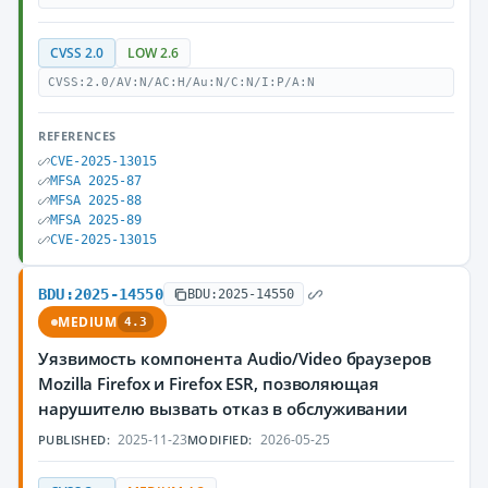
CVSS 2.0
LOW 2.6
CVSS:2.0/AV:N/AC:H/Au:N/C:N/I:P/A:N
REFERENCES
CVE-2025-13015
MFSA 2025-87
MFSA 2025-88
MFSA 2025-89
CVE-2025-13015
BDU:2025-14550
BDU:2025-14550
MEDIUM
4.3
Уязвимость компонента Audio/Video браузеров
Mozilla Firefox и Firefox ESR, позволяющая
нарушителю вызвать отказ в обслуживании
2025-11-23
2026-05-25
PUBLISHED:
MODIFIED: