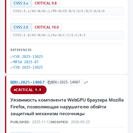
CVSS 3.x
CRITICAL 9.8
CVSS:3.x/AV:N/AC:L/PR:N/UI:N/S:U/C:H/I:H/A:H
CVSS 2.0
CRITICAL 10.0
CVSS:2.0/AV:N/AC:L/Au:N/C:C/I:C/A:C
REFERENCES
CVE-2025-13025
MFSA 2025-87
CVE-2025-13025
BDU:2025-14087
BDU:2025-14087
CRITICAL
9.8
Уязвимость компонента WebGPU браузера Mozilla
Firefox, позволяющая нарушителю обойти
защитный механизм песочницы
2025-11-12
2026-05-25
PUBLISHED:
MODIFIED: