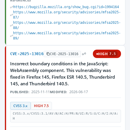
REFERENCES
https://bugzilla.mozilla.org/show_bug.cgi?id=1994164
https://www.mozilla.org/security/advisories/mfsa2025-
87/
https://www.mozilla.org/security/advisories/mfsa2025-
88/
https://www.mozilla.org/security/advisories/mfsa2025-
89/
CVE-2025-13016
HIGH
CVE-2025-13016
7.5
Incorrect boundary conditions in the JavaScript:
WebAssembly component. This vulnerability was
fixed in Firefox 145, Firefox ESR 140.5, Thunderbird
145, and Thunderbird 140.5.
2025-11-11
2026-06-17
PUBLISHED:
MODIFIED:
CVSS 3.x
HIGH 7.5
CVSS:3.x/CVSS:3.1/AV:N/AC:H/PR:N/UI:R/S:U/C:H/I:H/A:
H