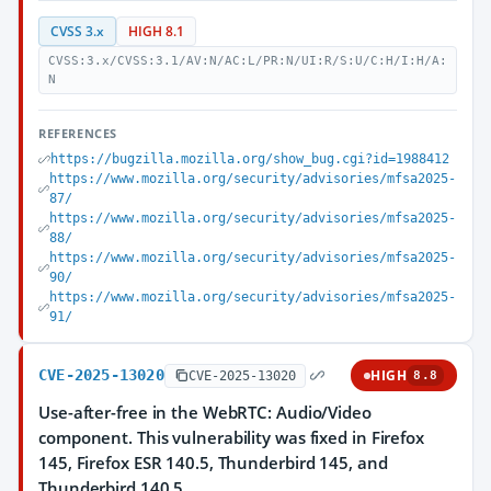
CVSS 3.x
HIGH 8.1
CVSS:3.x/CVSS:3.1/AV:N/AC:L/PR:N/UI:R/S:U/C:H/I:H/A:
N
REFERENCES
https://bugzilla.mozilla.org/show_bug.cgi?id=1988412
https://www.mozilla.org/security/advisories/mfsa2025-
87/
https://www.mozilla.org/security/advisories/mfsa2025-
88/
https://www.mozilla.org/security/advisories/mfsa2025-
90/
https://www.mozilla.org/security/advisories/mfsa2025-
91/
CVE-2025-13020
HIGH
CVE-2025-13020
8.8
Use-after-free in the WebRTC: Audio/Video
component. This vulnerability was fixed in Firefox
145, Firefox ESR 140.5, Thunderbird 145, and
Thunderbird 140.5.