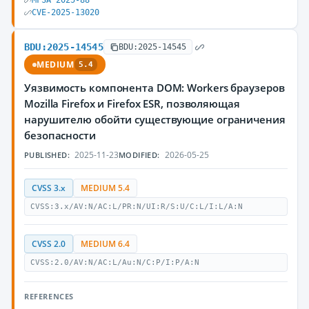
MFSA 2025-88
CVE-2025-13020
BDU:2025-14545
BDU:2025-14545
MEDIUM
5.4
Уязвимость компонента DOM: Workers браузеров
Mozilla Firefox и Firefox ESR, позволяющая
нарушителю обойти существующие ограничения
безопасности
2025-11-23
2026-05-25
PUBLISHED:
MODIFIED:
CVSS 3.x
MEDIUM 5.4
CVSS:3.x/AV:N/AC:L/PR:N/UI:R/S:U/C:L/I:L/A:N
CVSS 2.0
MEDIUM 6.4
CVSS:2.0/AV:N/AC:L/Au:N/C:P/I:P/A:N
REFERENCES