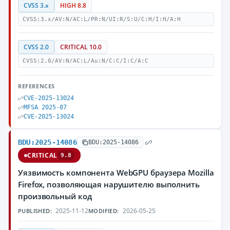
CVSS 3.x
HIGH 8.8
CVSS:3.x/AV:N/AC:L/PR:N/UI:R/S:U/C:H/I:H/A:H
CVSS 2.0
CRITICAL 10.0
CVSS:2.0/AV:N/AC:L/Au:N/C:C/I:C/A:C
REFERENCES
CVE-2025-13024
MFSA 2025-87
CVE-2025-13024
BDU:2025-14086
BDU:2025-14086
CRITICAL
9.8
Уязвимость компонента WebGPU браузера Mozilla
Firefox, позволяющая нарушителю выполнить
произвольный код
2025-11-12
2026-05-25
PUBLISHED:
MODIFIED: