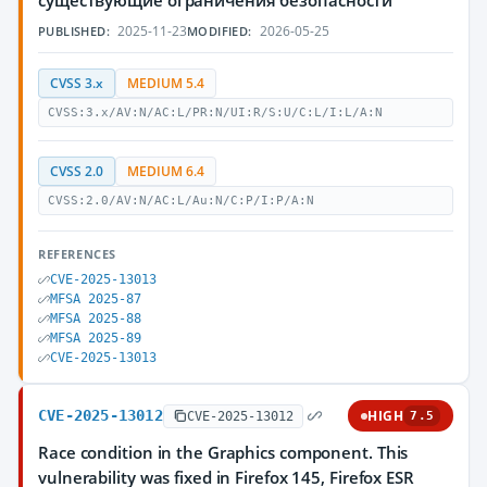
существующие ограничения безопасности
2025-11-23
2026-05-25
PUBLISHED:
MODIFIED:
CVSS 3.x
MEDIUM 5.4
CVSS:3.x/AV:N/AC:L/PR:N/UI:R/S:U/C:L/I:L/A:N
CVSS 2.0
MEDIUM 6.4
CVSS:2.0/AV:N/AC:L/Au:N/C:P/I:P/A:N
REFERENCES
CVE-2025-13013
MFSA 2025-87
MFSA 2025-88
MFSA 2025-89
CVE-2025-13013
CVE-2025-13012
HIGH
CVE-2025-13012
7.5
Race condition in the Graphics component. This
vulnerability was fixed in Firefox 145, Firefox ESR