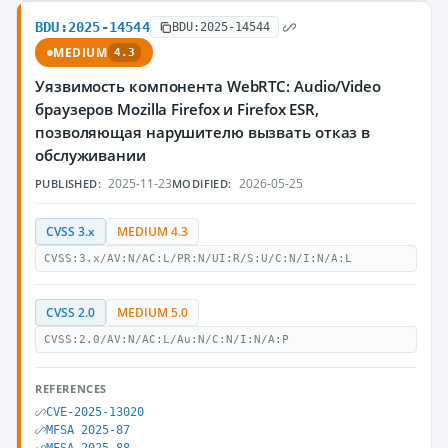
BDU:2025-14544
BDU:2025-14544
MEDIUM
4.3
Уязвимость компонента WebRTC: Audio/Video
браузеров Mozilla Firefox и Firefox ESR,
позволяющая нарушителю вызвать отказ в
обслуживании
2025-11-23
2026-05-25
PUBLISHED:
MODIFIED:
CVSS 3.x
MEDIUM 4.3
CVSS:3.x/AV:N/AC:L/PR:N/UI:R/S:U/C:N/I:N/A:L
CVSS 2.0
MEDIUM 5.0
CVSS:2.0/AV:N/AC:L/Au:N/C:N/I:N/A:P
REFERENCES
CVE-2025-13020
MFSA 2025-87