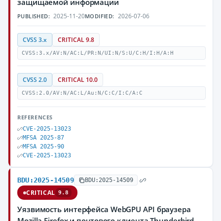
защищаемой информации
2025-11-20
2026-07-06
PUBLISHED:
MODIFIED:
CVSS 3.x
CRITICAL 9.8
CVSS:3.x/AV:N/AC:L/PR:N/UI:N/S:U/C:H/I:H/A:H
CVSS 2.0
CRITICAL 10.0
CVSS:2.0/AV:N/AC:L/Au:N/C:C/I:C/A:C
REFERENCES
CVE-2025-13023
MFSA 2025-87
MFSA 2025-90
CVE-2025-13023
BDU:2025-14509
BDU:2025-14509
CRITICAL
9.8
Уязвимость интерфейса WebGPU API браузера
Mozilla Firefox и почтового клиента Thunderbird,