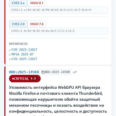
CVSS 3.x
HIGH 8.1
CVSS:3.x/AV:N/AC:H/PR:N/UI:N/S:U/C:H/I:H/A:H
CVSS 2.0
HIGH 7.6
CVSS:2.0/AV:N/AC:H/Au:N/C:C/I:C/A:C
REFERENCES
CVE-2025-13027
MFSA 2025-87
CVE-2025-13027
BDU:2025-14508
BDU:2025-14508
CRITICAL
9.8
Уязвимость интерфейса WebGPU API браузера
Mozilla Firefox и почтового клиента Thunderbird,
позволяющая нарушителю обойти защитный
механизм песочницы и оказать воздействие на
конфиденциальность, целостность и доступность