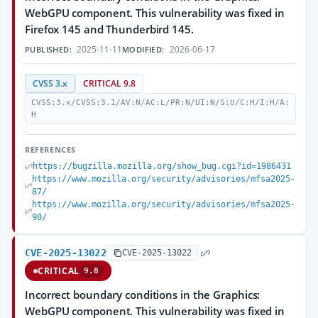
WebGPU component. This vulnerability was fixed in
Firefox 145 and Thunderbird 145.
2025-11-11
2026-06-17
PUBLISHED:
MODIFIED:
CVSS 3.x
CRITICAL 9.8
CVSS:3.x/CVSS:3.1/AV:N/AC:L/PR:N/UI:N/S:U/C:H/I:H/A:
H
REFERENCES
https://bugzilla.mozilla.org/show_bug.cgi?id=1986431
https://www.mozilla.org/security/advisories/mfsa2025-
87/
https://www.mozilla.org/security/advisories/mfsa2025-
90/
CVE-2025-13022
CVE-2025-13022
CRITICAL
9.8
Incorrect boundary conditions in the Graphics:
WebGPU component. This vulnerability was fixed in