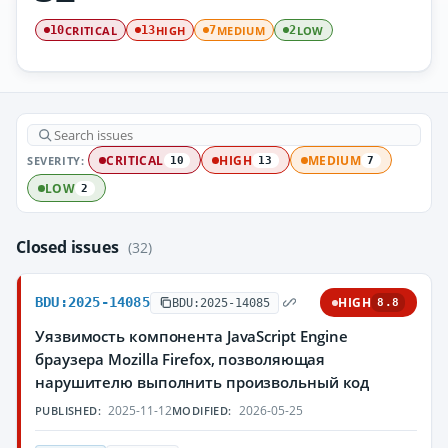
CRITICAL
HIGH
MEDIUM
LOW
10
13
7
2
SEVERITY:
CRITICAL
HIGH
MEDIUM
10
13
7
LOW
2
Closed issues
(32)
BDU:2025-14085
HIGH
BDU:2025-14085
8.8
Уязвимость компонента JavaScript Engine
браузера Mozilla Firefox, позволяющая
нарушителю выполнить произвольный код
2025-11-12
2026-05-25
PUBLISHED:
MODIFIED: