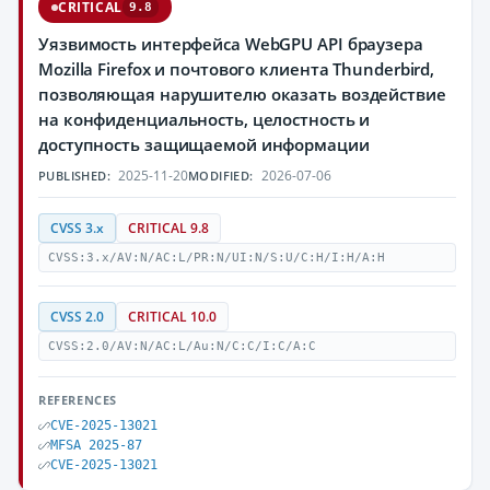
CRITICAL
9.8
Уязвимость интерфейса WebGPU API браузера
Mozilla Firefox и почтового клиента Thunderbird,
позволяющая нарушителю оказать воздействие
на конфиденциальность, целостность и
доступность защищаемой информации
2025-11-20
2026-07-06
PUBLISHED:
MODIFIED:
CVSS 3.x
CRITICAL 9.8
CVSS:3.x/AV:N/AC:L/PR:N/UI:N/S:U/C:H/I:H/A:H
CVSS 2.0
CRITICAL 10.0
CVSS:2.0/AV:N/AC:L/Au:N/C:C/I:C/A:C
REFERENCES
CVE-2025-13021
MFSA 2025-87
CVE-2025-13021