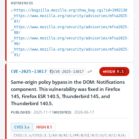
REFERENCES
https://bugzilla.mozilla.org/show_bug.cgi?id=1992130
https://www.mozilla.org/security/advisories/mfsa2025-
87/
https://www.mozilla.org/security/advisories/mfsa2025-
88/
https://www.mozilla.org/security/advisories/mfsa2025-
90/
https://www.mozilla.org/security/advisories/mfsa2025-
91/
CVE-2025-13017
HIGH
CVE-2025-13017
8.1
Same-origin policy bypass in the DOM: Notifications
component. This vulnerability was fixed in Firefox
145, Firefox ESR 140.5, Thunderbird 145, and
Thunderbird 140.5.
2025-11-11
2026-06-17
PUBLISHED:
MODIFIED:
CVSS 3.x
HIGH 8.1
CVSS:3.x/CVSS:3.1/AV:N/AC:L/PR:N/UI:R/S:U/C:H/I:H/A: