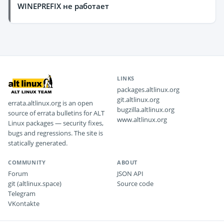
WINEPREFIX не работает
LINKS
packages.altlinux.org
git.altlinux.org
errata.altlinux.org is an open
bugzilla.altlinux.org
source of errata bulletins for ALT
www.altlinux.org
Linux packages — security fixes,
bugs and regressions. The site is
statically generated.
COMMUNITY
ABOUT
Forum
JSON API
git (altlinux.space)
Source code
Telegram
VKontakte