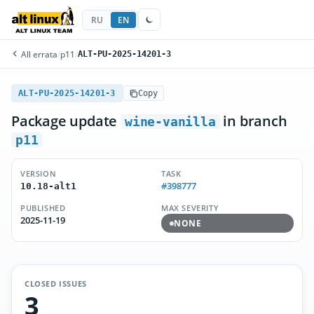
RU
EN
All errata
/
p11
/
ALT-PU-2025-14201-3
ALT-PU-2025-14201-3
Copy
Package update
in branch
wine-vanilla
p11
VERSION
TASK
#398777
10.18-alt1
PUBLISHED
MAX SEVERITY
2025-11-19
NONE
CLOSED ISSUES
3