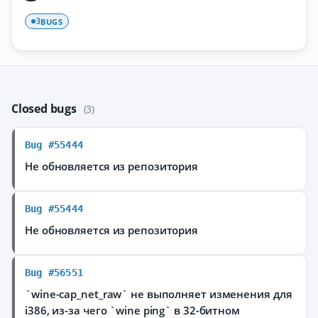
BUGS
3
Closed bugs
(3)
Bug #55444
Не обновляется из репозитория
Bug #55444
Не обновляется из репозитория
Bug #56551
`wine-cap_net_raw` не выполняет изменения для
i386, из-за чего `wine ping` в 32-битном