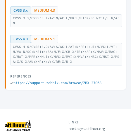
CVSS 3.x
MEDIUM 4.3
CVSS:3.x/CVSS:3.1/AV:N/AC:L/PR:L/UI:N/S:U/C:L/I:N/A:
N
CVSS 4.0
MEDIUM 5.1
CVSS:4.0/CVSS:4.0/AV:A/AC:L/AT:N/PR:L/UI:N/VC:L/VI:
N/VA:N/SC:N/SI:N/SA:N/E:X/CR:X/IR:X/AR:X/MAV:X/MAC:
X/MAT:X/MPR:X/MUI:X/MVC:X/MVI:X/MVA:X/MSC:X/MSI:X/MS
A:X/S:X/AU:X/R:X/V:X/RE:X/U:X
REFERENCES
https://support.zabbix.com/browse/ZBX-27063
LINKS
packages.altlinux.org