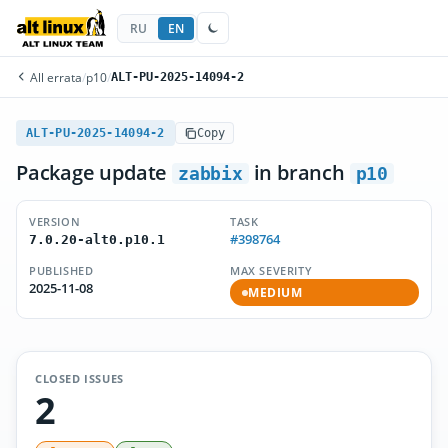
RU
EN
All errata
/
p10
/
ALT-PU-2025-14094-2
ALT-PU-2025-14094-2
Copy
Package update
in branch
zabbix
p10
VERSION
TASK
#398764
7.0.20-alt0.p10.1
PUBLISHED
MAX SEVERITY
2025-11-08
MEDIUM
CLOSED ISSUES
2