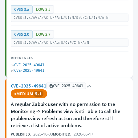
CVSS 3.x
LOW 3.5
CVSS:3.x/AV:A/AC:L/PR:L/UI:N/S:U/C:L/I:N/A:N
CVSS 2.0
LOW 2.7
CVSS:2.0/AV:A/AC:L/Au:S/C:P/I:N/A:N
REFERENCES
CVE-2025-49641
CVE-2025-49641
CVE-2025-49641
CVE-2025-49641
MEDIUM
5.1
A regular Zabbix user with no permission to the
Monitoring -> Problems view is still able to call the
problem.view.refresh action and therefore still
retrieve a list of active problems.
2025-10-03
2026-06-17
PUBLISHED:
MODIFIED: