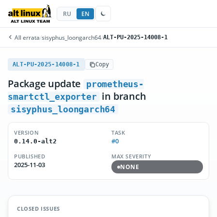
RU
EN
All errata
/
sisyphus_loongarch64
/
ALT-PU-2025-14008-1
ALT-PU-2025-14008-1
Copy
Package update
prometheus-
in branch
smartctl_exporter
sisyphus_loongarch64
VERSION
TASK
#0
0.14.0-alt2
PUBLISHED
MAX SEVERITY
2025-11-03
NONE
CLOSED ISSUES