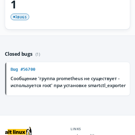
1
BUGS
1
Closed bugs
(1)
Bug #56700
Сообщение 'группа prometheus не существует -
используется root' при установке smartctl_exporter
LINKS