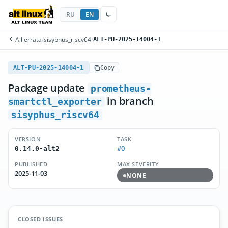
RU
EN
All errata
/
sisyphus_riscv64
/
ALT-PU-2025-14004-1
ALT-PU-2025-14004-1
Copy
Package update
prometheus-
in branch
smartctl_exporter
sisyphus_riscv64
VERSION
TASK
#0
0.14.0-alt2
PUBLISHED
MAX SEVERITY
2025-11-03
NONE
CLOSED ISSUES