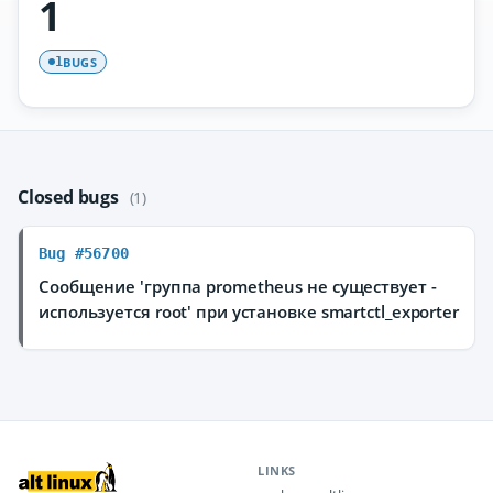
1
BUGS
1
Closed bugs
(1)
Bug #56700
Сообщение 'группа prometheus не существует -
используется root' при установке smartctl_exporter
LINKS