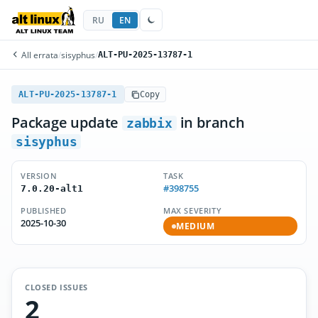
RU
EN
All errata
/
sisyphus
/
ALT-PU-2025-13787-1
ALT-PU-2025-13787-1
Copy
Package update
in branch
zabbix
sisyphus
VERSION
TASK
#398755
7.0.20-alt1
PUBLISHED
MAX SEVERITY
2025-10-30
MEDIUM
CLOSED ISSUES
2