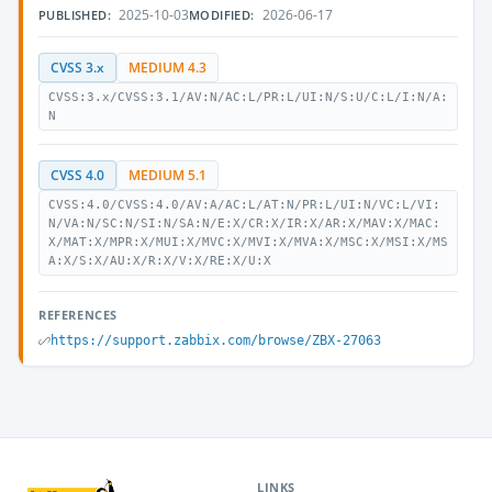
2025-10-03
2026-06-17
PUBLISHED:
MODIFIED:
CVSS 3.x
MEDIUM 4.3
CVSS:3.x/CVSS:3.1/AV:N/AC:L/PR:L/UI:N/S:U/C:L/I:N/A:
N
CVSS 4.0
MEDIUM 5.1
CVSS:4.0/CVSS:4.0/AV:A/AC:L/AT:N/PR:L/UI:N/VC:L/VI:
N/VA:N/SC:N/SI:N/SA:N/E:X/CR:X/IR:X/AR:X/MAV:X/MAC:
X/MAT:X/MPR:X/MUI:X/MVC:X/MVI:X/MVA:X/MSC:X/MSI:X/MS
A:X/S:X/AU:X/R:X/V:X/RE:X/U:X
REFERENCES
https://support.zabbix.com/browse/ZBX-27063
LINKS