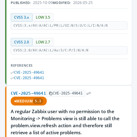
2025-10-09
2026-05-25
PUBLISHED:
MODIFIED:
CVSS 3.x
LOW 3.5
CVSS:3.x/AV:A/AC:L/PR:L/UI:N/S:U/C:L/I:N/A:N
CVSS 2.0
LOW 2.7
CVSS:2.0/AV:A/AC:L/Au:S/C:P/I:N/A:N
REFERENCES
CVE-2025-49641
CVE-2025-49641
CVE-2025-49641
CVE-2025-49641
MEDIUM
5.1
A regular Zabbix user with no permission to the
Monitoring -> Problems view is still able to call the
problem.view.refresh action and therefore still
retrieve a list of active problems.