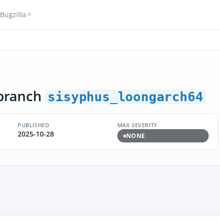
Bugzilla
branch
sisyphus_loongarch64
PUBLISHED
MAX SEVERITY
2025-10-28
NONE