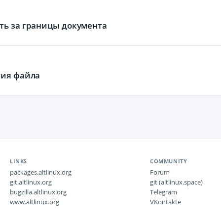
ть за границы документа
тия файла
LINKS
COMMUNITY
packages.altlinux.org
Forum
git.altlinux.org
git (altlinux.space)
bugzilla.altlinux.org
Telegram
www.altlinux.org
VKontakte