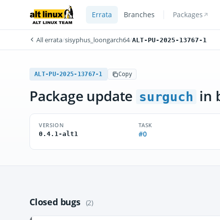
Errata
Branches
Packages
All errata
/
sisyphus_loongarch64
/
ALT-PU-2025-13767-1
ALT-PU-2025-13767-1
Copy
Package update
in 
surguch
VERSION
TASK
#0
0.4.1-alt1
Closed bugs
(2)