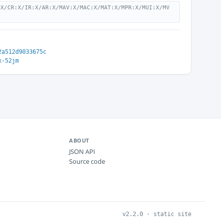
:X/CR:X/IR:X/AR:X/MAV:X/MAC:X/MAT:X/MPR:X/MUI:X/MV
2a512d9033675c
x-52jm
ABOUT
JSON API
Source code
v2.2.0 · static site