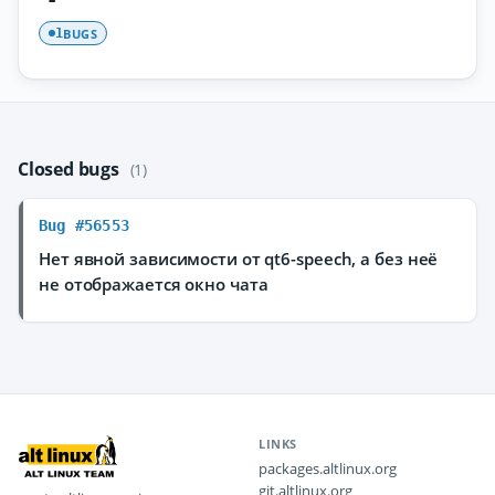
BUGS
1
Closed bugs
(1)
Bug #56553
Нет явной зависимости от qt6-speech, а без неё
не отображается окно чата
LINKS
packages.altlinux.org
git.altlinux.org