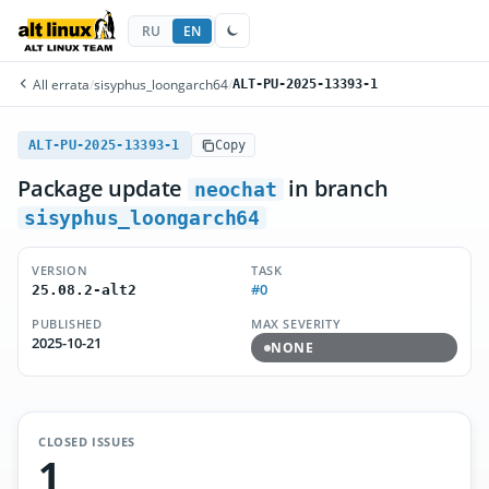
RU
EN
All errata
/
sisyphus_loongarch64
/
ALT-PU-2025-13393-1
ALT-PU-2025-13393-1
Copy
Package update
in branch
neochat
sisyphus_loongarch64
VERSION
TASK
#0
25.08.2-alt2
PUBLISHED
MAX SEVERITY
2025-10-21
NONE
CLOSED ISSUES
1