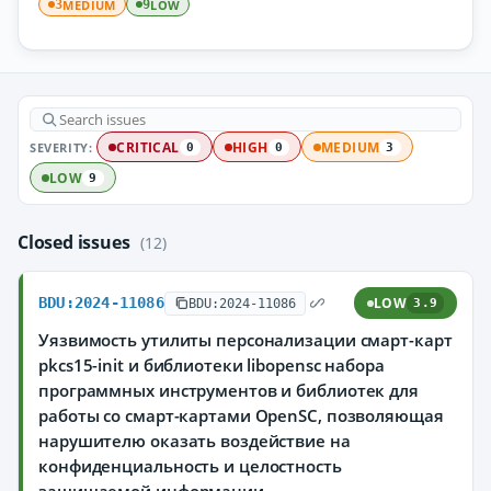
MEDIUM
LOW
3
9
SEVERITY:
CRITICAL
HIGH
MEDIUM
0
0
3
LOW
9
Closed issues
(12)
BDU:2024-11086
LOW
BDU:2024-11086
3.9
Уязвимость утилиты персонализации смарт-карт
pkcs15-init и библиотеки libopensc набора
программных инструментов и библиотек для
работы со смарт-картами OpenSC, позволяющая
нарушителю оказать воздействие на
конфиденциальность и целостность