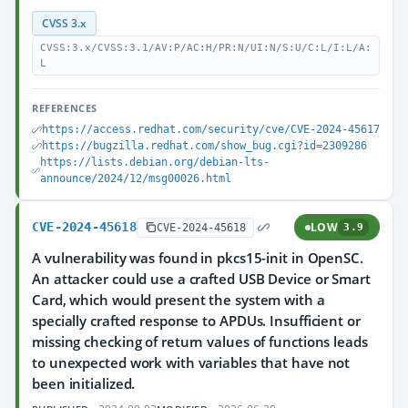
CVSS 3.x
CVSS:3.x/CVSS:3.1/AV:P/AC:H/PR:N/UI:N/S:U/C:L/I:L/A:
L
REFERENCES
https://access.redhat.com/security/cve/CVE-2024-45617
https://bugzilla.redhat.com/show_bug.cgi?id=2309286
https://lists.debian.org/debian-lts-
announce/2024/12/msg00026.html
CVE-2024-45618
LOW
CVE-2024-45618
3.9
A vulnerability was found in pkcs15-init in OpenSC.
An attacker could use a crafted USB Device or Smart
Card, which would present the system with a
specially crafted response to APDUs. Insufficient or
missing checking of return values of functions leads
to unexpected work with variables that have not
been initialized.