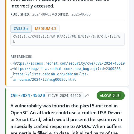
incorrectly accessed.
2024-09-03
2026-06-30
PUBLISHED:
MODIFIED:
CVSS 3.x
MEDIUM 4.3
CVSS:3.x/CVSS:3.1/AV:P/AC:L/PR:N/UI:N/S:U/C:L/I:L/A:
L
REFERENCES
https://access.redhat.com/security/cve/CVE-2024-45619
https://bugzilla.redhat.com/show_bug.cgi?id=2309288
https://lists.debian.org/debian-lts-
announce/2024/12/msg00026.html
CVE-2024-45620
LOW
CVE-2024-45620
3.9
A vulnerability was found in the pkcs15-init tool in
OpenSC. An attacker could use a crafted USB Device
or Smart Card, which would present the system with
a specially crafted response to APDUs. When buffers
are partially filled with data, initialized parts of the