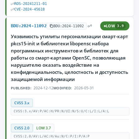
ROS-20241211-01
CVE-2024-45618
BDU:2024-11092
LOW
BDU:2024-11092
3.9
Уязвимость утилиты персонализации смарт-карт
pkcs15-init и библиотеки libopensc набора
программных инструментов и библиотек для
работы со смарт-картами OpenSC, позволяющая
нарушителю оказать воздействие на
конфиденциальность, целостность и доступность
защищаемой информации
2024-12-12
2026-05-31
PUBLISHED:
MODIFIED:
CVSS 3.x
CVSS:3.x/AV:P/AC:H/PR:N/UI:N/S:U/C:L/I:L/A:L
CVSS 2.0
LOW 3.7
CVSS:2.0/AV:L/AC:H/Au:N/C:P/I:P/A:P