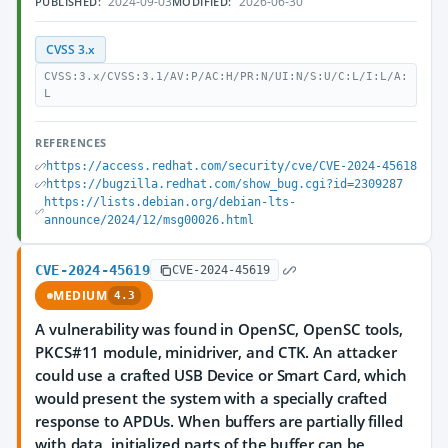
2024-09-03
2026-06-30
PUBLISHED:
MODIFIED:
CVSS 3.x
CVSS:3.x/CVSS:3.1/AV:P/AC:H/PR:N/UI:N/S:U/C:L/I:L/A:
L
REFERENCES
https://access.redhat.com/security/cve/CVE-2024-45618
https://bugzilla.redhat.com/show_bug.cgi?id=2309287
https://lists.debian.org/debian-lts-
announce/2024/12/msg00026.html
CVE-2024-45619
CVE-2024-45619
MEDIUM
4.3
A vulnerability was found in OpenSC, OpenSC tools,
PKCS#11 module, minidriver, and CTK. An attacker
could use a crafted USB Device or Smart Card, which
would present the system with a specially crafted
response to APDUs. When buffers are partially filled
with data, initialized parts of the buffer can be