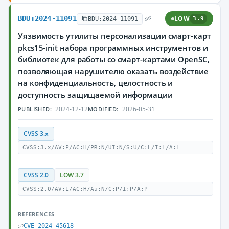
BDU:2024-11091
LOW
BDU:2024-11091
3.9
Уязвимость утилиты персонализации смарт-карт
pkcs15-init набора программных инструментов и
библиотек для работы со смарт-картами OpenSC,
позволяющая нарушителю оказать воздействие
на конфиденциальность, целостность и
доступность защищаемой информации
2024-12-12
2026-05-31
PUBLISHED:
MODIFIED:
CVSS 3.x
CVSS:3.x/AV:P/AC:H/PR:N/UI:N/S:U/C:L/I:L/A:L
CVSS 2.0
LOW 3.7
CVSS:2.0/AV:L/AC:H/Au:N/C:P/I:P/A:P
REFERENCES
CVE-2024-45618