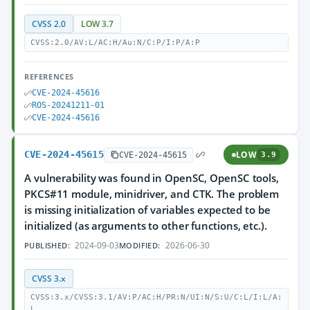
CVSS 2.0
LOW 3.7
CVSS:2.0/AV:L/AC:H/Au:N/C:P/I:P/A:P
REFERENCES
CVE-2024-45616
ROS-20241211-01
CVE-2024-45616
CVE-2024-45615
LOW
CVE-2024-45615
3.9
A vulnerability was found in OpenSC, OpenSC tools,
PKCS#11 module, minidriver, and CTK. The problem
is missing initialization of variables expected to be
initialized (as arguments to other functions, etc.).
2024-09-03
2026-06-30
PUBLISHED:
MODIFIED:
CVSS 3.x
CVSS:3.x/CVSS:3.1/AV:P/AC:H/PR:N/UI:N/S:U/C:L/I:L/A:
L