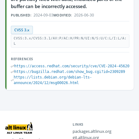
buffer can be incorrectly accessed.
2024-09-03
2026-06-30
PUBLISHED:
MODIFIED:
CVSS 3.x
CVSS:3.x/CVSS:3.1/AV:P/AC:H/PR:N/UI:N/S:U/C:L/I:L/A:
L
REFERENCES
https://access.redhat.com/security/cve/CVE-2024-45620
https://bugzilla.redhat.com/show_bug.cgi?id=2309289
https://lists.debian.org/debian-lts-
announce/2024/12/msg00026.html
LINKS
packages.altlinux.org
git.altlinux.org