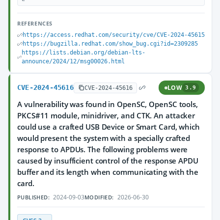
REFERENCES
https://access.redhat.com/security/cve/CVE-2024-45615
https://bugzilla.redhat.com/show_bug.cgi?id=2309285
https://lists.debian.org/debian-lts-
announce/2024/12/msg00026.html
CVE-2024-45616
LOW
CVE-2024-45616
3.9
A vulnerability was found in OpenSC, OpenSC tools,
PKCS#11 module, minidriver, and CTK. An attacker
could use a crafted USB Device or Smart Card, which
would present the system with a specially crafted
response to APDUs. The following problems were
caused by insufficient control of the response APDU
buffer and its length when communicating with the
card.
2024-09-03
2026-06-30
PUBLISHED:
MODIFIED: