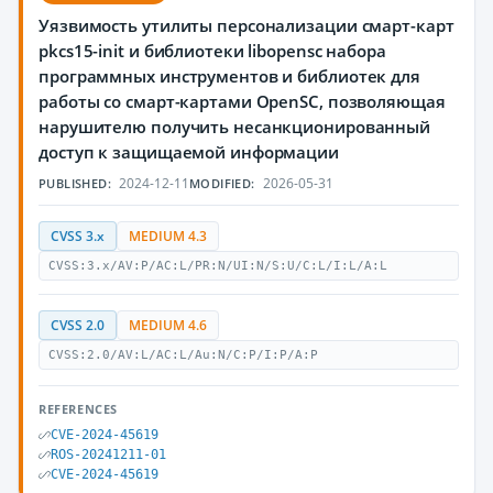
Уязвимость утилиты персонализации смарт-карт
pkcs15-init и библиотеки libopensc набора
программных инструментов и библиотек для
работы со смарт-картами OpenSC, позволяющая
нарушителю получить несанкционированный
доступ к защищаемой информации
2024-12-11
2026-05-31
PUBLISHED:
MODIFIED:
CVSS 3.x
MEDIUM 4.3
CVSS:3.x/AV:P/AC:L/PR:N/UI:N/S:U/C:L/I:L/A:L
CVSS 2.0
MEDIUM 4.6
CVSS:2.0/AV:L/AC:L/Au:N/C:P/I:P/A:P
REFERENCES
CVE-2024-45619
ROS-20241211-01
CVE-2024-45619