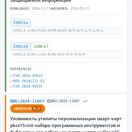
защищаемой информации
2024-12-11
2026-05-31
PUBLISHED:
MODIFIED:
CVSS 3.x
CVSS:3.x/AV:P/AC:H/PR:N/UI:N/S:U/C:L/I:L/A:L
CVSS 2.0
LOW 3.7
CVSS:2.0/AV:L/AC:H/Au:N/C:P/I:P/A:P
REFERENCES
CVE-2024-45615
ROS-20241211-01
CVE-2024-45615
BDU:2024-11087
BDU:2024-11087
MEDIUM
4.3
Уязвимость утилиты персонализации смарт-карт
pkcs15-init набора программных инструментов и