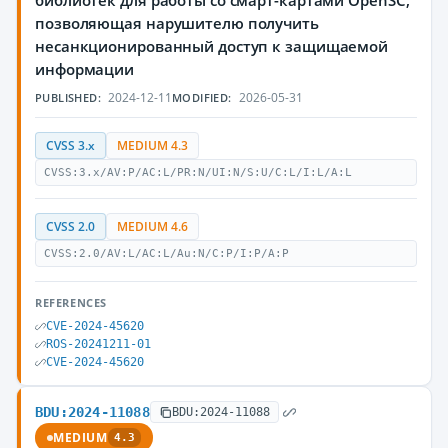
библиотек для работы со смарт-картами OpenSC,
позволяющая нарушителю получить
несанкционированный доступ к защищаемой
информации
2024-12-11
2026-05-31
PUBLISHED:
MODIFIED:
CVSS 3.x
MEDIUM 4.3
CVSS:3.x/AV:P/AC:L/PR:N/UI:N/S:U/C:L/I:L/A:L
CVSS 2.0
MEDIUM 4.6
CVSS:2.0/AV:L/AC:L/Au:N/C:P/I:P/A:P
REFERENCES
CVE-2024-45620
ROS-20241211-01
CVE-2024-45620
BDU:2024-11088
BDU:2024-11088
MEDIUM
4.3