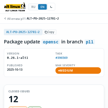
RU
EN
All errata
/
p11
/
ALT-PU-2025-12701-2
ALT-PU-2025-12701-2
Copy
Package update
in branch
opensc
p11
VERSION
TASK
#396569
0.26.1-alt1
PUBLISHED
MAX SEVERITY
2025-10-13
MEDIUM
CLOSED ISSUES
12