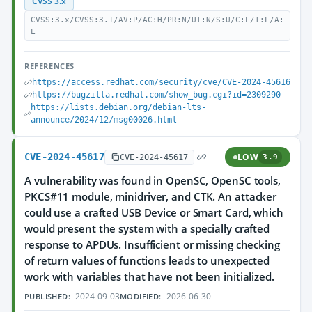
CVSS 3.x
CVSS:3.x/CVSS:3.1/AV:P/AC:H/PR:N/UI:N/S:U/C:L/I:L/A:
L
REFERENCES
https://access.redhat.com/security/cve/CVE-2024-45616
https://bugzilla.redhat.com/show_bug.cgi?id=2309290
https://lists.debian.org/debian-lts-
announce/2024/12/msg00026.html
CVE-2024-45617
LOW
CVE-2024-45617
3.9
A vulnerability was found in OpenSC, OpenSC tools,
PKCS#11 module, minidriver, and CTK. An attacker
could use a crafted USB Device or Smart Card, which
would present the system with a specially crafted
response to APDUs. Insufficient or missing checking
of return values of functions leads to unexpected
work with variables that have not been initialized.
2024-09-03
2026-06-30
PUBLISHED:
MODIFIED: