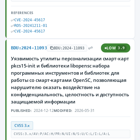
REFERENCES
CVE-2024-45617
ROS-20241211-01
CVE-2024-45617
BDU:2024-11093
LOW
BDU:2024-11093
3.9
Уязвимость утилиты персонализации смарт-карт
pkcs15-init и библиотеки libopensc набора
программных инструментов и библиотек для
работы со смарт-картами OpenSC, позволяющая
нарушителю оказать воздействие на
конфиденциальность, целостность и доступность
защищаемой информации
2024-12-12
2026-05-31
PUBLISHED:
MODIFIED:
CVSS 3.x
CVSS:3.x/AV:P/AC:H/PR:N/UI:N/S:U/C:L/I:L/A:L