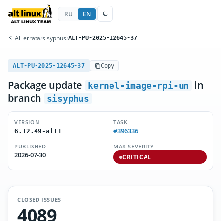
RU
EN
All errata
/
sisyphus
/
ALT-PU-2025-12645-37
ALT-PU-2025-12645-37
Copy
Package update
in
kernel-image-rpi-un
branch
sisyphus
VERSION
TASK
#396336
6.12.49-alt1
PUBLISHED
MAX SEVERITY
2026-07-30
CRITICAL
CLOSED ISSUES
4089