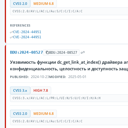
CVSS 2.0
MEDIUM 6.8
CVSS:2.0/AV:L/AC:L/Au:S/C:C/I:C/A:C
REFERENCES
CVE-2024-44951
CVE-2024-44951
BDU:2024-08527
BDU:2024-08527
Уязвимость функции dc_get_link_at_index() драйвер
конфиденциальность, целостность и доступность з
2024-10-23
2025-05-01
PUBLISHED:
MODIFIED:
CVSS 3.x
HIGH 7.8
CVSS:3.x/AV:L/AC:L/PR:L/UI:N/S:U/C:H/I:H/A:H
CVSS 2.0
MEDIUM 6.8
CVSS:2.0/AV:L/AC:L/Au:S/C:C/I:C/A:C