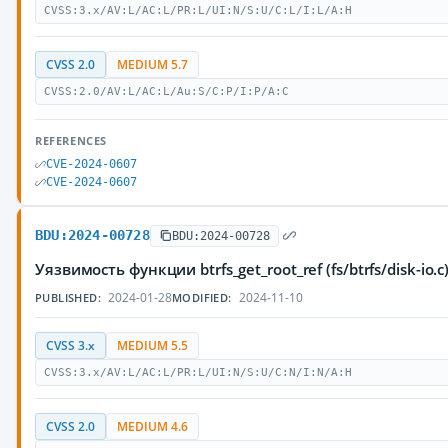
CVSS:3.x/AV:L/AC:L/PR:L/UI:N/S:U/C:L/I:L/A:H
CVSS 2.0
MEDIUM 5.7
CVSS:2.0/AV:L/AC:L/Au:S/C:P/I:P/A:C
REFERENCES
CVE-2024-0607
CVE-2024-0607
BDU:2024-00728
BDU:2024-00728
Уязвимость функции btrfs_get_root_ref (fs/btrfs/dis
2024-01-28
2024-11-10
PUBLISHED:
MODIFIED:
CVSS 3.x
MEDIUM 5.5
CVSS:3.x/AV:L/AC:L/PR:L/UI:N/S:U/C:N/I:N/A:H
CVSS 2.0
MEDIUM 4.6