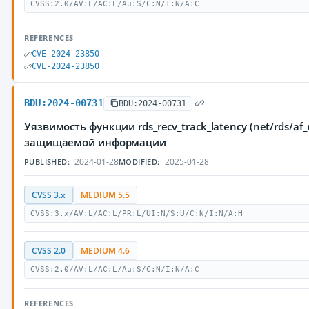
CVSS:2.0/AV:L/AC:L/Au:S/C:N/I:N/A:C
REFERENCES
CVE-2024-23850
CVE-2024-23850
BDU:2024-00731
BDU:2024-00731
Уязвимость функции rds_recv_track_latency (net/rds/
защищаемой информации
2024-01-28
2025-01-28
PUBLISHED:
MODIFIED:
CVSS 3.x
MEDIUM 5.5
CVSS:3.x/AV:L/AC:L/PR:L/UI:N/S:U/C:N/I:N/A:H
CVSS 2.0
MEDIUM 4.6
CVSS:2.0/AV:L/AC:L/Au:S/C:N/I:N/A:C
REFERENCES