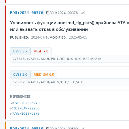
BDU:2024-00376
BDU:2024-00376
Уязвимость функции aoecmd_cfg_pkts() драйвера ATA
или вызвать отказ в обслуживании
2024-01-16
2025-05-05
PUBLISHED:
MODIFIED:
CVSS 3.x
HIGH 7.0
CVSS:3.x/AV:L/AC:H/PR:L/UI:N/S:U/C:H/I:H/A:H
CVSS 2.0
MEDIUM 6.0
CVSS:2.0/AV:L/AC:H/Au:S/C:C/I:C/A:C
REFERENCES
CVE-2023-6270
ZDI-CAN-22236
CVE-2023-6270
BDU:2024-00580
BDU:2024-00580