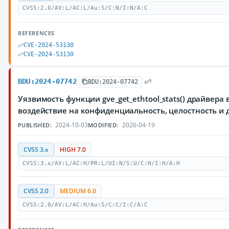
CVSS:2.0/AV:L/AC:L/Au:S/C:N/I:N/A:C
REFERENCES
CVE-2024-53130
CVE-2024-53130
BDU:2024-07742
BDU:2024-07742
Уязвимость функции gve_get_ethtool_stats() драйвер
воздействие на конфиденциальность, целостность 
2024-10-03
2026-04-19
PUBLISHED:
MODIFIED:
CVSS 3.x
HIGH 7.0
CVSS:3.x/AV:L/AC:H/PR:L/UI:N/S:U/C:H/I:H/A:H
CVSS 2.0
MEDIUM 6.0
CVSS:2.0/AV:L/AC:H/Au:S/C:C/I:C/A:C