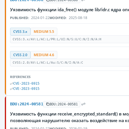
Уязвимость функции ida_free() модуле lib/idr.c ядр
2024-01-22
2025-08-18
PUBLISHED:
MODIFIED:
CVSS 3.x
MEDIUM 5.5
CVSS:3.x/AV:L/AC:L/PR:L/UI:N/S:U/C:N/I:N/A:H
CVSS 2.0
MEDIUM 4.6
CVSS:2.0/AV:L/AC:L/Au:S/C:N/I:N/A:C
REFERENCES
CVE-2023-6915
CVE-2023-6915
BDU:2024-00581
BDU:2024-00581
Уязвимость функции receive_encrypted_standard() в м
позволяющая нарушителю оказать воздействие на к
2024-01-22
2026-01-19
PUBLISHED:
MODIFIED: