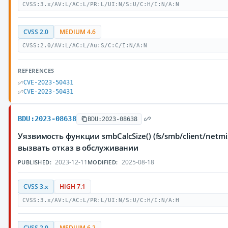
CVSS:3.x/AV:L/AC:L/PR:L/UI:N/S:U/C:H/I:N/A:N
CVSS 2.0
MEDIUM 4.6
CVSS:2.0/AV:L/AC:L/Au:S/C:C/I:N/A:N
REFERENCES
CVE-2023-50431
CVE-2023-50431
BDU:2023-08638
BDU:2023-08638
Уязвимость функции smbCalcSize() (fs/smb/client/n
вызвать отказ в обслуживании
2023-12-11
2025-08-18
PUBLISHED:
MODIFIED:
CVSS 3.x
HIGH 7.1
CVSS:3.x/AV:L/AC:L/PR:L/UI:N/S:U/C:H/I:N/A:H
CVSS 2.0
MEDIUM 6.2