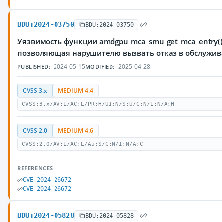
BDU:2024-03750
BDU:2024-03750
Уязвимость функции amdgpu_mca_smu_get_mca_entry()
позволяющая нарушителю вызвать отказ в обслужи
2024-05-15
2025-04-28
PUBLISHED:
MODIFIED:
CVSS 3.x
MEDIUM 4.4
CVSS:3.x/AV:L/AC:L/PR:H/UI:N/S:U/C:N/I:N/A:H
CVSS 2.0
MEDIUM 4.6
CVSS:2.0/AV:L/AC:L/Au:S/C:N/I:N/A:C
REFERENCES
CVE-2024-26672
CVE-2024-26672
BDU:2024-05828
BDU:2024-05828