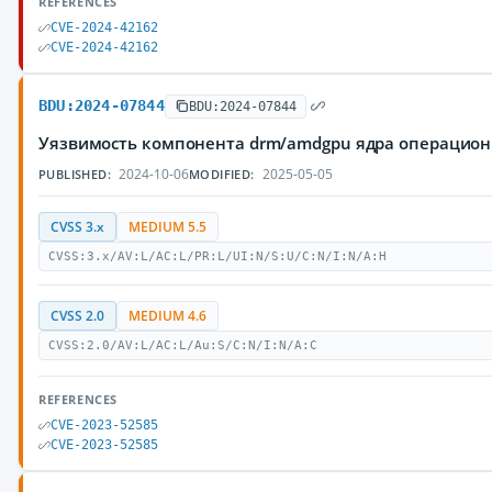
REFERENCES
CVE-2024-42162
CVE-2024-42162
BDU:2024-07844
BDU:2024-07844
Уязвимость компонента drm/amdgpu ядра операцион
2024-10-06
2025-05-05
PUBLISHED:
MODIFIED:
CVSS 3.x
MEDIUM 5.5
CVSS:3.x/AV:L/AC:L/PR:L/UI:N/S:U/C:N/I:N/A:H
CVSS 2.0
MEDIUM 4.6
CVSS:2.0/AV:L/AC:L/Au:S/C:N/I:N/A:C
REFERENCES
CVE-2023-52585
CVE-2023-52585