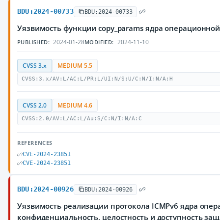
BDU:2024-00733
BDU:2024-00733
Уязвимость функции copy_params ядра операционной
2024-01-28
2024-11-10
PUBLISHED:
MODIFIED:
CVSS 3.x
MEDIUM 5.5
CVSS:3.x/AV:L/AC:L/PR:L/UI:N/S:U/C:N/I:N/A:H
CVSS 2.0
MEDIUM 4.6
CVSS:2.0/AV:L/AC:L/Au:S/C:N/I:N/A:C
REFERENCES
CVE-2024-23851
CVE-2024-23851
BDU:2024-00926
BDU:2024-00926
Уязвимость реализации протокола ICMPv6 ядра опера
конфиденциальность, целостность и доступность з