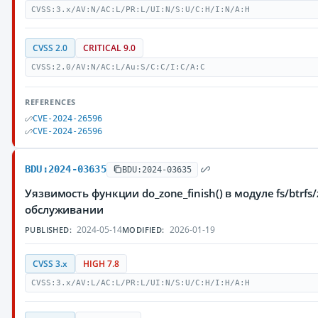
CVSS:3.x/AV:N/AC:L/PR:L/UI:N/S:U/C:H/I:N/A:H
CVSS 2.0
CRITICAL 9.0
CVSS:2.0/AV:N/AC:L/Au:S/C:C/I:C/A:C
REFERENCES
CVE-2024-26596
CVE-2024-26596
BDU:2024-03635
BDU:2024-03635
Уязвимость функции do_zone_finish() в модуле fs/btr
обслуживании
2024-05-14
2026-01-19
PUBLISHED:
MODIFIED:
CVSS 3.x
HIGH 7.8
CVSS:3.x/AV:L/AC:L/PR:L/UI:N/S:U/C:H/I:H/A:H