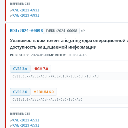
REFERENCES
CVE-2023-6931
CVE-2023-6931
BDU:2024-00098
BDU:2024-00098
Уязвимость компонента io_uring ядра операционной 
доступность защищаемой информации
2024-01-08
2026-04-16
PUBLISHED:
MODIFIED:
CVSS 3.x
HIGH 7.0
CVSS:3.x/AV:L/AC:H/PR:L/UI:N/S:U/C:H/I:H/A:H
CVSS 2.0
MEDIUM 6.0
CVSS:2.0/AV:L/AC:H/Au:S/C:C/I:C/A:C
REFERENCES
CVE-2023-6531
CVE-2023-6531