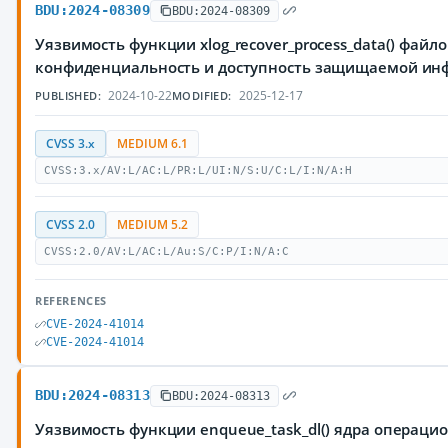
BDU:2024-08309
BDU:2024-08309
Уязвимость функции xlog_recover_process_data() фай
конфиденциальность и доступность защищаемой и
2024-10-22
2025-12-17
PUBLISHED:
MODIFIED:
CVSS 3.x
MEDIUM 6.1
CVSS:3.x/AV:L/AC:L/PR:L/UI:N/S:U/C:L/I:N/A:H
CVSS 2.0
MEDIUM 5.2
CVSS:2.0/AV:L/AC:L/Au:S/C:P/I:N/A:C
REFERENCES
CVE-2024-41014
CVE-2024-41014
BDU:2024-08313
BDU:2024-08313
Уязвимость функции enqueue_task_dl() ядра операц