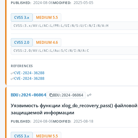
2024-08-06
2025-05-05
PUBLISHED:
MODIFIED:
CVSS 3.x
MEDIUM 5.5
CVSS:3.x/AV:L/AC:L/PR:L/UI:N/S:U/C:N/I:N/A:H
CVSS 2.0
MEDIUM 4.6
CVSS:2.0/AV:L/AC:L/Au:S/C:N/I:N/A:C
REFERENCES
CVE-2024-36288
CVE-2024-36288
BDU:2024-06064
BDU:2024-06064
Уязвимость функции xlog_do_recovery_pass() файлово
защищаемой информации
2024-08-06
2025-08-18
PUBLISHED:
MODIFIED:
CVSS 3.x
MEDIUM 5.5