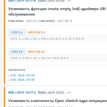
BDU:2024-01550
BDU:2024-01550
Уязвимость функции create_empty_lvol() драйвера UB
обслуживании
2024-02-25
2025-08-18
PUBLISHED:
MODIFIED:
CVSS 3.x
MEDIUM 5.5
CVSS:3.x/AV:L/AC:L/PR:L/UI:N/S:U/C:N/I:N/A:H
CVSS 2.0
MEDIUM 4.6
CVSS:2.0/AV:L/AC:L/Au:S/C:N/I:N/A:C
REFERENCES
CVE-2024-25739
CVE-2024-25739
BDU:2024-01551
BDU:2024-01551
Уязвимость компоненты Open vSwitch ядра операцио