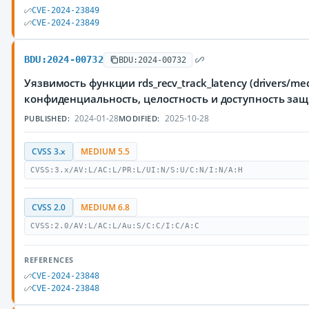
CVE-2024-23849
CVE-2024-23849
BDU:2024-00732
BDU:2024-00732
Уязвимость функции rds_recv_track_latency (drivers/
конфиденциальность, целостность и доступность з
2024-01-28
2025-10-28
PUBLISHED:
MODIFIED:
CVSS 3.x
MEDIUM 5.5
CVSS:3.x/AV:L/AC:L/PR:L/UI:N/S:U/C:N/I:N/A:H
CVSS 2.0
MEDIUM 6.8
CVSS:2.0/AV:L/AC:L/Au:S/C:C/I:C/A:C
REFERENCES
CVE-2024-23848
CVE-2024-23848