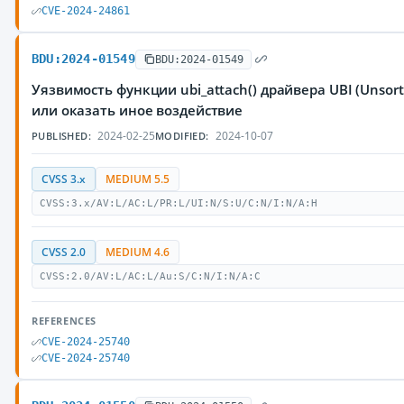
CVE-2024-24861
BDU:2024-01549
BDU:2024-01549
Уязвимость функции ubi_attach() драйвера UBI (Unso
или оказать иное воздействие
2024-02-25
2024-10-07
PUBLISHED:
MODIFIED:
CVSS 3.x
MEDIUM 5.5
CVSS:3.x/AV:L/AC:L/PR:L/UI:N/S:U/C:N/I:N/A:H
CVSS 2.0
MEDIUM 4.6
CVSS:2.0/AV:L/AC:L/Au:S/C:N/I:N/A:C
REFERENCES
CVE-2024-25740
CVE-2024-25740