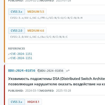
2024-02-25
2025-01-28
PUBLISHED:
MODIFIED:
CVSS 3.x
MEDIUM 5.5
CVSS:3.x/AV:L/AC:L/PR:L/UI:N/S:U/C:N/I:N/A:H
CVSS 2.0
MEDIUM 4.6
CVSS:2.0/AV:L/AC:L/Au:S/C:N/I:N/A:C
REFERENCES
CVE-2024-1151
CVE-2024-1151
BDU:2024-01856
BDU:2024-01856
Уязвимость подсистемы DSA (Distributed Switch Archit
позволяющая нарушителю оказать воздействие на 
2024-03-10
2025-10-28
PUBLISHED:
MODIFIED:
CVSS 3.x
HIGH 8.1