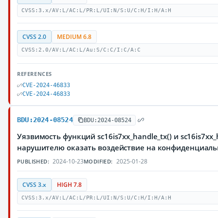
CVSS:3.x/AV:L/AC:L/PR:L/UI:N/S:U/C:H/I:H/A:H
CVSS 2.0
MEDIUM 6.8
CVSS:2.0/AV:L/AC:L/Au:S/C:C/I:C/A:C
REFERENCES
CVE-2024-46833
CVE-2024-46833
BDU:2024-08524
BDU:2024-08524
Уязвимость функций sc16is7xx_handle_tx() и sc16is7x
нарушителю оказать воздействие на конфиденциаль
2024-10-23
2025-01-28
PUBLISHED:
MODIFIED:
CVSS 3.x
HIGH 7.8
CVSS:3.x/AV:L/AC:L/PR:L/UI:N/S:U/C:H/I:H/A:H