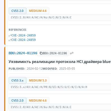
CVSS 2.0
MEDIUM 4.6
CVSS:2.0/AV:A/AC:H/Au:N/C:N/I:N/A:C
REFERENCES
CVE-2024-24859
CVE-2024-24859
BDU:2024-01196
BDU:2024-01196
Уязвимость реализации протокола HCI драйвера blu
2024-02-12
2025-05-05
PUBLISHED:
MODIFIED:
CVSS 3.x
MEDIUM 5.3
CVSS:3.x/AV:A/AC:H/PR:N/UI:N/S:U/C:N/I:N/A:H
CVSS 2.0
MEDIUM 4.6
CVSS:2.0/AV:A/AC:H/Au:N/C:N/I:N/A:C