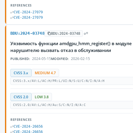
REFERENCES
CVE-2024-27079
CVE-2024-27079
BDU:2024-03748
BDU:2024-03748
Уязвимость функции amdgpu_hmm_register() в модул
нарушителю вызвать отказ в обслуживании
2024-05-15
2026-02-15
PUBLISHED:
MODIFIED:
CVSS 3.x
MEDIUM 4.7
CVSS:3.x/AV:L/AC:H/PR:L/UI:N/S:U/C:N/I:N/A:H
CVSS 2.0
LOW 3.8
CVSS:2.0/AV:L/AC:H/Au:S/C:N/I:N/A:C
REFERENCES
CVE-2024-26656
CVE-2024-26656