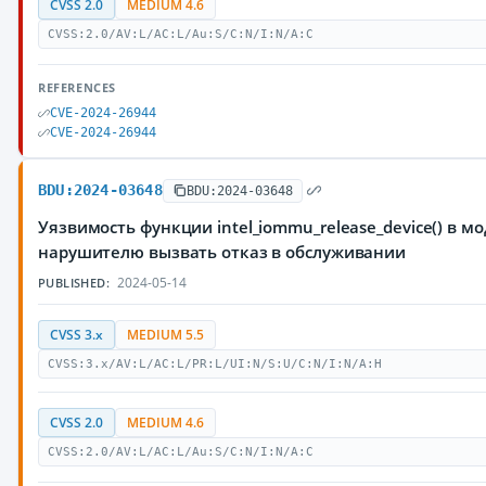
CVSS 2.0
MEDIUM 4.6
CVSS:2.0/AV:L/AC:L/Au:S/C:N/I:N/A:C
REFERENCES
CVE-2024-26944
CVE-2024-26944
BDU:2024-03648
BDU:2024-03648
Уязвимость функции intel_iommu_release_device() в 
нарушителю вызвать отказ в обслуживании
2024-05-14
PUBLISHED:
CVSS 3.x
MEDIUM 5.5
CVSS:3.x/AV:L/AC:L/PR:L/UI:N/S:U/C:N/I:N/A:H
CVSS 2.0
MEDIUM 4.6
CVSS:2.0/AV:L/AC:L/Au:S/C:N/I:N/A:C