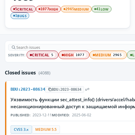
CRITICAL
HIGH
MEDIUM
LOW
5
1077
2965
41
BUGS
1
SEVERITY:
CRITICAL
HIGH
MEDIUM
5
1077
2965
Closed issues
(4088)
BDU:2023-08634
BDU:2023-08634
Уязвимость функции sec_attest_info() (drivers/accel
несанкционированный доступ к защищаемой инфор
2023-12-11
2025-06-02
PUBLISHED:
MODIFIED:
CVSS 3.x
MEDIUM 5.5