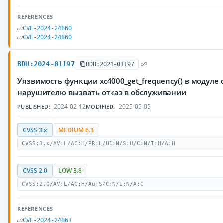
REFERENCES
CVE-2024-24860
CVE-2024-24860
BDU:2024-01197
BDU:2024-01197
Уязвимость функции xc4000_get_frequency() в модуле 
нарушителю вызвать отказ в обслуживании
2024-02-12
2025-05-05
PUBLISHED:
MODIFIED:
CVSS 3.x
MEDIUM 6.3
CVSS:3.x/AV:L/AC:H/PR:L/UI:N/S:U/C:N/I:H/A:H
CVSS 2.0
LOW 3.8
CVSS:2.0/AV:L/AC:H/Au:S/C:N/I:N/A:C
REFERENCES
CVE-2024-24861