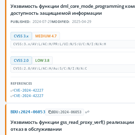
Уязвимость функции dml_core_mode_programming ком
доступность защищаемой информации
2024-07-29
2025-04-29
PUBLISHED:
MODIFIED:
CVSS 3.x
MEDIUM 4.7
CVSS:3.x/AV:L/AC:H/PR:L/UI:N/S:U/C:N/I:N/A:H
CVSS 2.0
LOW 3.8
CVSS:2.0/AV:L/AC:H/Au:S/C:N/I:N/A:C
REFERENCES
CVE-2024-42227
CVE-2024-42227
BDU:2024-06053
BDU:2024-06053
Уязвимость функции gss_read_proxy_verf() реализаци
отказ в обслуживании