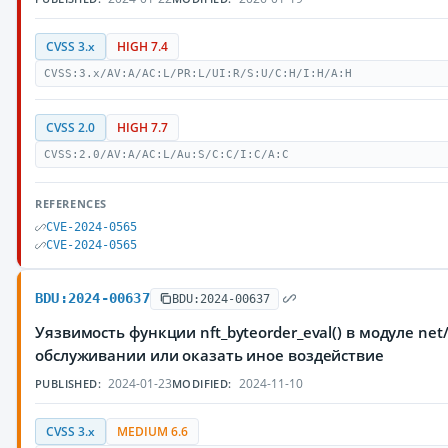
CVSS 3.x
HIGH 7.4
CVSS:3.x/AV:A/AC:L/PR:L/UI:R/S:U/C:H/I:H/A:H
CVSS 2.0
HIGH 7.7
CVSS:2.0/AV:A/AC:L/Au:S/C:C/I:C/A:C
REFERENCES
CVE-2024-0565
CVE-2024-0565
BDU:2024-00637
BDU:2024-00637
Уязвимость функции nft_byteorder_eval() в модуле ne
обслуживании или оказать иное воздействие
2024-01-23
2024-11-10
PUBLISHED:
MODIFIED:
CVSS 3.x
MEDIUM 6.6