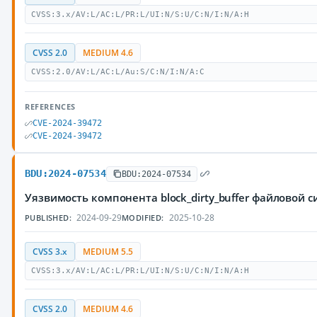
CVSS:3.x/AV:L/AC:L/PR:L/UI:N/S:U/C:N/I:N/A:H
CVSS 2.0
MEDIUM 4.6
CVSS:2.0/AV:L/AC:L/Au:S/C:N/I:N/A:C
REFERENCES
CVE-2024-39472
CVE-2024-39472
BDU:2024-07534
BDU:2024-07534
Уязвимость компонента block_dirty_buffer файловой
2024-09-29
2025-10-28
PUBLISHED:
MODIFIED:
CVSS 3.x
MEDIUM 5.5
CVSS:3.x/AV:L/AC:L/PR:L/UI:N/S:U/C:N/I:N/A:H
CVSS 2.0
MEDIUM 4.6