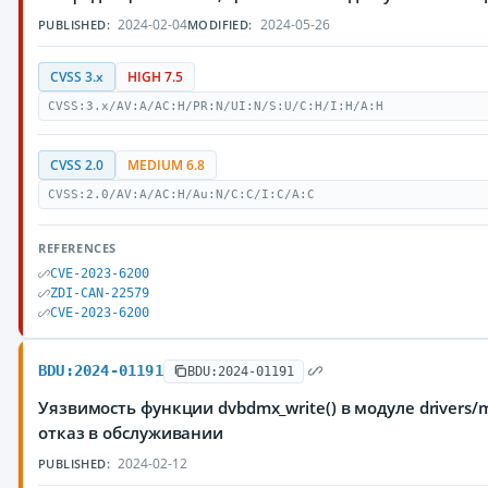
2024-02-04
2024-05-26
PUBLISHED:
MODIFIED:
CVSS 3.x
HIGH 7.5
CVSS:3.x/AV:A/AC:H/PR:N/UI:N/S:U/C:H/I:H/A:H
CVSS 2.0
MEDIUM 6.8
CVSS:2.0/AV:A/AC:H/Au:N/C:C/I:C/A:C
REFERENCES
CVE-2023-6200
ZDI-CAN-22579
CVE-2023-6200
BDU:2024-01191
BDU:2024-01191
Уязвимость функции dvbdmx_write() в модуле driver
отказ в обслуживании
2024-02-12
PUBLISHED: