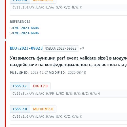
CVSS:2.0/AV:L/AC:L/Au:S/C:C/I:N/A:C
REFERENCES
CVE-2023-6606
CVE-2023-6606
BDU:2023-09023
BDU:2023-09023
Уязвимость функции perf_event_validate_size() в мод
воздействие на конфиденциальность, целостность и
2023-12-21
2025-08-18
PUBLISHED:
MODIFIED:
CVSS 3.x
HIGH 7.0
CVSS:3.x/AV:L/AC:H/PR:L/UI:N/S:U/C:H/I:H/A:H
CVSS 2.0
MEDIUM 6.0
CVSS:2.0/AV:L/AC:H/Au:S/C:C/I:C/A:C