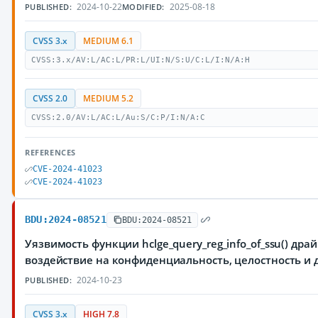
2024-10-22
2025-08-18
PUBLISHED:
MODIFIED:
CVSS 3.x
MEDIUM 6.1
CVSS:3.x/AV:L/AC:L/PR:L/UI:N/S:U/C:L/I:N/A:H
CVSS 2.0
MEDIUM 5.2
CVSS:2.0/AV:L/AC:L/Au:S/C:P/I:N/A:C
REFERENCES
CVE-2024-41023
CVE-2024-41023
BDU:2024-08521
BDU:2024-08521
Уязвимость функции hclge_query_reg_info_of_ssu() д
воздействие на конфиденциальность, целостность 
2024-10-23
PUBLISHED:
CVSS 3.x
HIGH 7.8