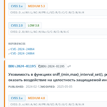
CVSS 3.x
MEDIUM 5.3
CVSS:3.x/AV:L/AC:H/PR:L/UI:R/S:C/C:N/I:N/A:H
CVSS 2.0
LOW 3.8
CVSS:2.0/AV:L/AC:H/Au:S/C:N/I:N/A:C
REFERENCES
CVE-2024-24864
CVE-2024-24864
BDU:2024-01195
BDU:2024-01195
Уязвимость в функциях sniff_{min,max}_interval_set
оказать воздействие на целостность защищаемой ин
2024-02-12
2025-05-05
PUBLISHED:
MODIFIED:
CVSS 3.x
MEDIUM 4.8
CVSS:3.x/AV:A/AC:H/PR:N/UI:R/S:U/C:N/I:N/A:H