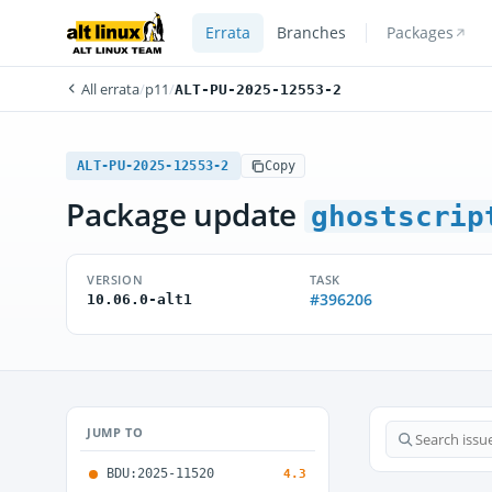
Errata
Branches
Packages
All errata
/
p11
/
ALT-PU-2025-12553-2
ALT-PU-2025-12553-2
Copy
Package update
ghostscrip
VERSION
TASK
#396206
10.06.0-alt1
JUMP TO
BDU:2025-11520
4.3