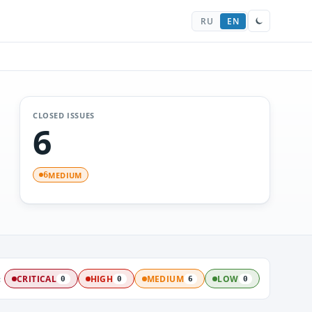
RU
EN
CLOSED ISSUES
6
MEDIUM
6
:
CRITICAL
HIGH
MEDIUM
LOW
0
0
6
0