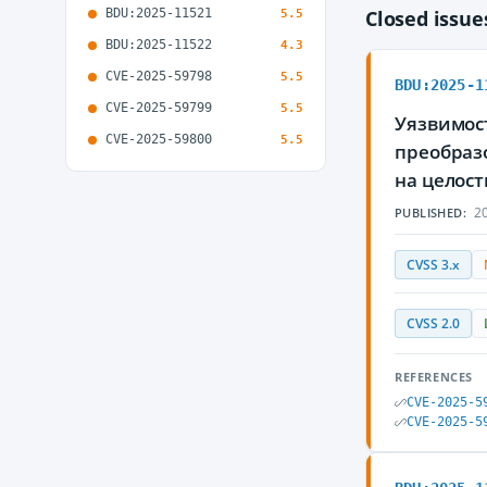
BDU:2025-11521
Closed issu
5.5
BDU:2025-11522
4.3
CVE-2025-59798
5.5
BDU:2025-1
CVE-2025-59799
5.5
Уязвимос
CVE-2025-59800
5.5
преобраз
на целос
20
PUBLISHED:
CVSS 3.x
CVSS 2.0
REFERENCES
CVE-2025-5
CVE-2025-5