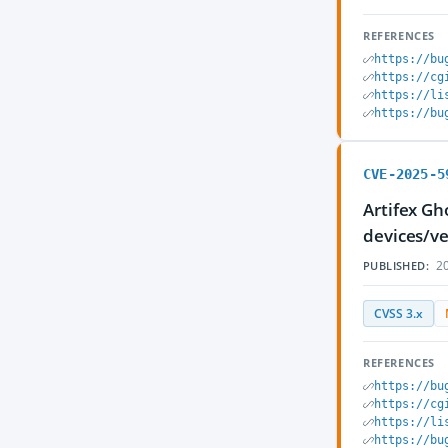
REFERENCES
https://bu
https://cg
https://li
https://bu
CVE-2025-5
Artifex Gh
devices/ve
20
PUBLISHED:
CVSS 3.x
REFERENCES
https://bu
https://cg
https://li
https://bu