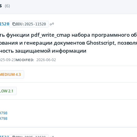
es
(6)
1520
BDU:2025-11520
ть функции pdf_write_cmap набора программного об
ования и генерации документов Ghostscript, позв
тность защищаемой информации
25-09-23
2026-06-02
MODIFIED:
MEDIUM 4.3
LOW 2.1
9798
9798