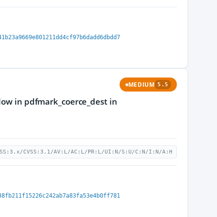
41b23a9669e801211dd4cf97b6dadd6dbdd7
MEDIUM
5.5
flow in pdfmark_coerce_dest in
SS:3.x/CVSS:3.1/AV:L/AC:L/PR:L/UI:N/S:U/C:N/I:N/A:H
38fb211f15226c242ab7a83fa53e4b0ff781