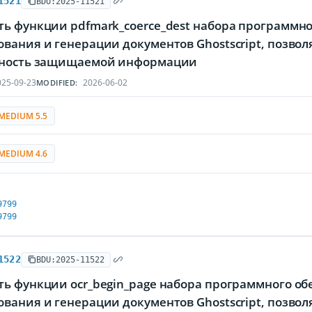
1521
BDU:2025-11521
ь функции pdfmark_coerce_dest набора программно
ования и генерации документов Ghostscript, позв
тность защищаемой информации
25-09-23
2026-06-02
MODIFIED:
MEDIUM 5.5
MEDIUM 4.6
9799
9799
1522
BDU:2025-11522
ь функции ocr_begin_page набора программного об
ования и генерации документов Ghostscript, позв