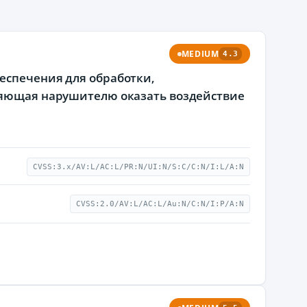
MEDIUM
4.3
еспечения для обработки,
оляющая нарушителю оказать воздействие
CVSS:3.x/AV:L/AC:L/PR:N/UI:N/S:C/C:N/I:L/A:N
CVSS:2.0/AV:L/AC:L/Au:N/C:N/I:P/A:N