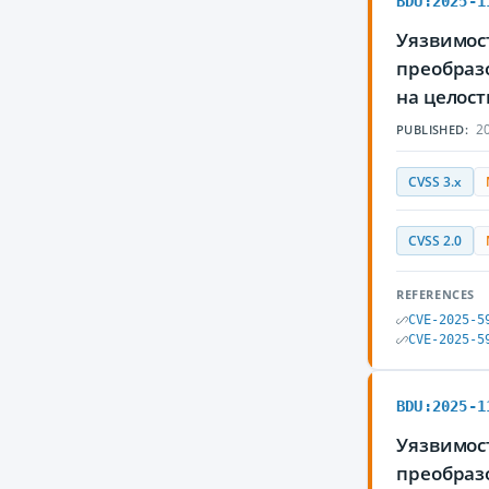
BDU:2025-1
Уязвимост
преобраз
на целос
20
PUBLISHED:
CVSS 3.x
CVSS 2.0
REFERENCES
CVE-2025-5
CVE-2025-5
BDU:2025-1
Уязвимост
преобраз