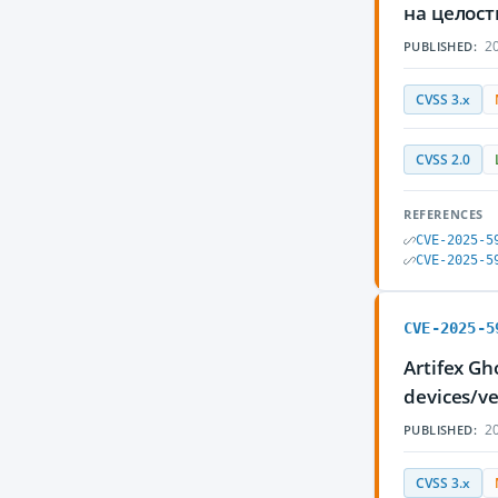
на целос
20
PUBLISHED:
CVSS 3.x
CVSS 2.0
REFERENCES
CVE-2025-5
CVE-2025-5
CVE-2025-5
Artifex Gh
devices/v
20
PUBLISHED:
CVSS 3.x