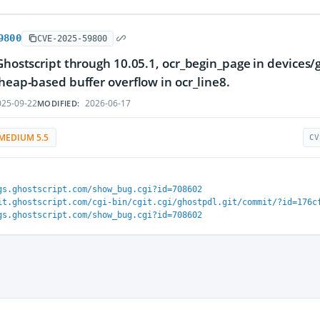
9800
CVE-2025-59800
 Ghostscript through 10.05.1, ocr_begin_page in devices/
 heap-based buffer overflow in ocr_line8.
25-09-22
2026-06-17
MODIFIED:
MEDIUM 5.5
CV
gs.ghostscript.com/show_bug.cgi?id=708602
it.ghostscript.com/cgi-bin/cgit.cgi/ghostpdl.git/commit/?id=176c
gs.ghostscript.com/show_bug.cgi?id=708602