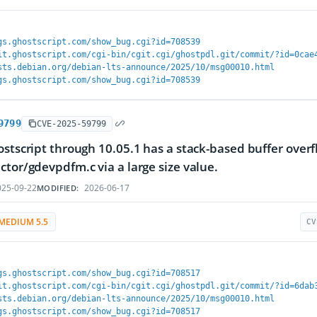
gs.ghostscript.com/show_bug.cgi?id=708539
it.ghostscript.com/cgi-bin/cgit.cgi/ghostpdl.git/commit/?id=0cae
sts.debian.org/debian-lts-announce/2025/10/msg00010.html
gs.ghostscript.com/show_bug.cgi?id=708539
9799
CVE-2025-59799
ostscript through 10.05.1 has a stack-based buffer over
ctor/gdevpdfm.c via a large size value.
25-09-22
2026-06-17
MODIFIED:
MEDIUM 5.5
CV
gs.ghostscript.com/show_bug.cgi?id=708517
it.ghostscript.com/cgi-bin/cgit.cgi/ghostpdl.git/commit/?id=6dab
sts.debian.org/debian-lts-announce/2025/10/msg00010.html
gs.ghostscript.com/show_bug.cgi?id=708517