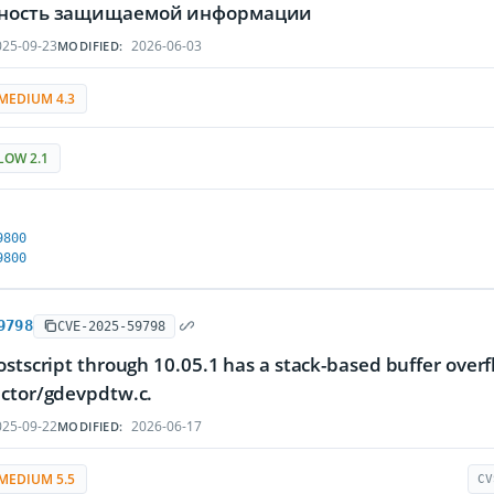
тность защищаемой информации
25-09-23
2026-06-03
MODIFIED:
MEDIUM 4.3
LOW 2.1
9800
9800
9798
CVE-2025-59798
ostscript through 10.05.1 has a stack-based buffer over
ector/gdevpdtw.c.
25-09-22
2026-06-17
MODIFIED:
MEDIUM 5.5
CV