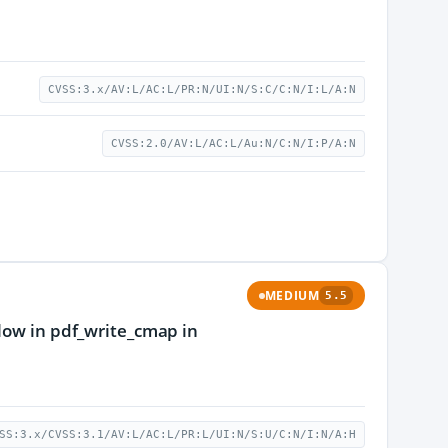
CVSS:3.x/AV:L/AC:L/PR:N/UI:N/S:C/C:N/I:L/A:N
CVSS:2.0/AV:L/AC:L/Au:N/C:N/I:P/A:N
MEDIUM
5.5
flow in pdf_write_cmap in
SS:3.x/CVSS:3.1/AV:L/AC:L/PR:L/UI:N/S:U/C:N/I:N/A:H