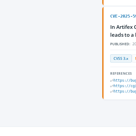
CVE-2025-5
In Artifex
leads to a
20
PUBLISHED:
CVSS 3.x
REFERENCES
https://bu
https://cg
https://bu