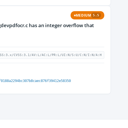
MEDIUM
5.5
gdevpdfocr.c has an integer overflow that
SS:3.x/CVSS:3.1/AV:L/AC:L/PR:L/UI:N/S:U/C:N/I:N/A:H
f0188a2294bc307b8caec876f39412e58350