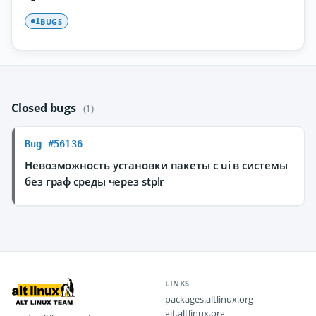
BUGS
1
Closed bugs
(1)
Bug #56136
Невозможность установки пакеты с ui в системы
без граф среды через stplr
LINKS
packages.altlinux.org
git.altlinux.org