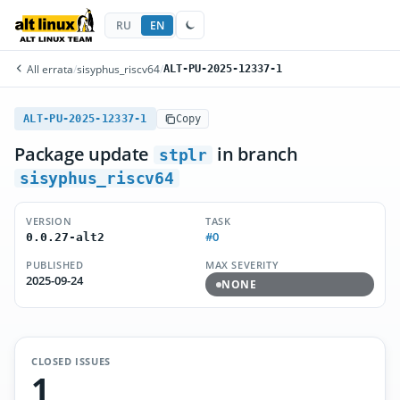
RU
EN
All errata
/
sisyphus_riscv64
/
ALT-PU-2025-12337-1
ALT-PU-2025-12337-1
Copy
Package update
in branch
stplr
sisyphus_riscv64
VERSION
TASK
#0
0.0.27-alt2
PUBLISHED
MAX SEVERITY
2025-09-24
NONE
CLOSED ISSUES
1