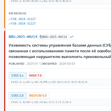
CVSS:2.0/AV:N/AC:L/Au:S/C:N/I:N/A:C
REFERENCES
CVE-2024-31227
CVE-2024-31227
BDU:2025-00214
BDU:2025-00214
Уязвимость системы управления базами данных (СУБД
связанная с использованием памяти после её освобо
позволяющая нарушителю выполнить произвольный
2025-01-12
2026-03-03
PUBLISHED:
MODIFIED:
CVSS 3.x
HIGH 7.0
CVSS:3.x/AV:L/AC:H/PR:L/UI:N/S:U/C:H/I:H/A:H
CVSS 2.0
MEDIUM 6.0
CVSS:2.0/AV:L/AC:H/Au:S/C:C/I:C/A:C