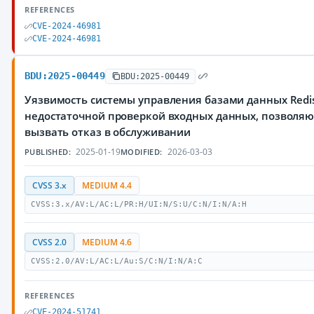
REFERENCES
CVE-2024-46981
CVE-2024-46981
BDU:2025-00449
BDU:2025-00449
Уязвимость системы управления базами данных Redis
недостаточной проверкой входных данных, позвол
вызвать отказ в обслуживании
2025-01-19
2026-03-03
PUBLISHED:
MODIFIED:
CVSS 3.x
MEDIUM 4.4
CVSS:3.x/AV:L/AC:L/PR:H/UI:N/S:U/C:N/I:N/A:H
CVSS 2.0
MEDIUM 4.6
CVSS:2.0/AV:L/AC:L/Au:S/C:N/I:N/A:C
REFERENCES
CVE-2024-51741