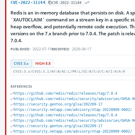
CVE-2022-31144
CVE-2022-31144
Redis is an in-memory database that persists on disk. A sp
`XAUTOCLAIM` command on a stream key in a specific sta
heap overflow, and potentially remote code execution. Th
versions on the 7.x branch prior to 7.0.4. The patch is rel
7.0.4.
2022-07-19
2026-06-17
PUBLISHED:
MODIFIED:
CVSS 3.x
HIGH 8.8
CVSS:3.x/CVSS:3.1/AV:N/AC:L/PR:L/UI:N/S:U/C:H/I:H/A:H
REFERENCES
https://github.com/redis/redis/releases/tag/7.0.4
https://github.com/redis/redis/security/advisories/GHSA-9
https://security.gentoo.org/glsa/202209-17
https://security.netapp.com/advisory/ntap-20220909-0002/
https://github.com/redis/redis/releases/tag/7.0.4
https://github.com/redis/redis/security/advisories/GHSA-9
https://security.gentoo.org/glsa/202209-17
https://security.netapp.com/advisory/ntap-20220909-0002/