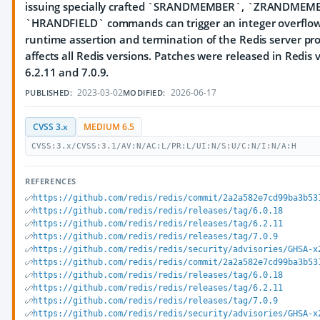
issuing specially crafted `SRANDMEMBER`, `ZRANDMEM
`HRANDFIELD` commands can trigger an integer overflow, 
runtime assertion and termination of the Redis server pr
affects all Redis versions. Patches were released in Redis v
6.2.11 and 7.0.9.
2023-03-02
2026-06-17
PUBLISHED:
MODIFIED:
CVSS 3.x
MEDIUM 6.5
CVSS:3.x/CVSS:3.1/AV:N/AC:L/PR:L/UI:N/S:U/C:N/I:N/A:H
REFERENCES
https://github.com/redis/redis/commit/2a2a582e7cd99ba3b53
https://github.com/redis/redis/releases/tag/6.0.18
https://github.com/redis/redis/releases/tag/6.2.11
https://github.com/redis/redis/releases/tag/7.0.9
https://github.com/redis/redis/security/advisories/GHSA-x
https://github.com/redis/redis/commit/2a2a582e7cd99ba3b53
https://github.com/redis/redis/releases/tag/6.0.18
https://github.com/redis/redis/releases/tag/6.2.11
https://github.com/redis/redis/releases/tag/7.0.9
https://github.com/redis/redis/security/advisories/GHSA-x