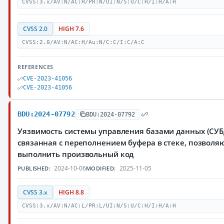
CVSS:3.x/AV:N/AC:H/PR:N/UI:N/S:U/C:H/I:H/A:H
CVSS 2.0
HIGH 7.6
CVSS:2.0/AV:N/AC:H/Au:N/C:C/I:C/A:C
REFERENCES
CVE-2023-41056
CVE-2023-41056
BDU:2024-07792
BDU:2024-07792
Уязвимость системы управления базами данных (СУБД
связанная с переполнением буфера в стеке, позвол
выполнить произвольный код
2024-10-06
2025-11-05
PUBLISHED:
MODIFIED:
CVSS 3.x
HIGH 8.8
CVSS:3.x/AV:N/AC:L/PR:L/UI:N/S:U/C:H/I:H/A:H