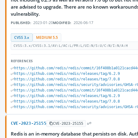
are advised to upgrade. There are no known workarounds 
vulnerability.
2023-01-20
2026-06-17
PUBLISHED:
MODIFIED:
CVSS 3.x
MEDIUM 5.5
CVSS:3.x/CVSS:3.1/AV:L/AC:L/PR:L/UI:N/S:U/C:N/I:N/A:H
REFERENCES
https://github.com/redis/redis/commit/16f408b1a0121cacd44
https://github.com/redis/redis/releases/tag/6.2.9
https://github.com/redis/redis/releases/tag/7.0.8
https://github.com/redis/redis/security/advisories/GHSA-r
https://github.com/redis/redis/commit/16f408b1a0121cacd44
https://github.com/redis/redis/releases/tag/6.2.9
https://github.com/redis/redis/releases/tag/7.0.8
https://github.com/redis/redis/security/advisories/GHSA-r
CVE-2023-25155
CVE-2023-25155
Redis is an in-memory database that persists on disk. Au