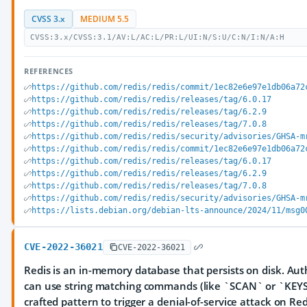
CVSS 3.x
MEDIUM 5.5
CVSS:3.x/CVSS:3.1/AV:L/AC:L/PR:L/UI:N/S:U/C:N/I:N/A:H
REFERENCES
https://github.com/redis/redis/commit/1ec82e6e97e1db06a72
https://github.com/redis/redis/releases/tag/6.0.17
https://github.com/redis/redis/releases/tag/6.2.9
https://github.com/redis/redis/releases/tag/7.0.8
https://github.com/redis/redis/security/advisories/GHSA-m
https://github.com/redis/redis/commit/1ec82e6e97e1db06a72
https://github.com/redis/redis/releases/tag/6.0.17
https://github.com/redis/redis/releases/tag/6.2.9
https://github.com/redis/redis/releases/tag/7.0.8
https://github.com/redis/redis/security/advisories/GHSA-m
https://lists.debian.org/debian-lts-announce/2024/11/msg0
CVE-2022-36021
CVE-2022-36021
Redis is an in-memory database that persists on disk. Au
can use string matching commands (like `SCAN` or `KEYS`
crafted pattern to trigger a denial-of-service attack on Redi