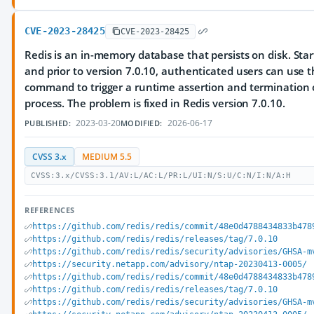
CVE-2023-28425
CVE-2023-28425
Redis is an in-memory database that persists on disk. Start
and prior to version 7.0.10, authenticated users can use
command to trigger a runtime assertion and termination o
process. The problem is fixed in Redis version 7.0.10.
2023-03-20
2026-06-17
PUBLISHED:
MODIFIED:
CVSS 3.x
MEDIUM 5.5
CVSS:3.x/CVSS:3.1/AV:L/AC:L/PR:L/UI:N/S:U/C:N/I:N/A:H
REFERENCES
https://github.com/redis/redis/commit/48e0d4788434833b478
https://github.com/redis/redis/releases/tag/7.0.10
https://github.com/redis/redis/security/advisories/GHSA-m
https://security.netapp.com/advisory/ntap-20230413-0005/
https://github.com/redis/redis/commit/48e0d4788434833b478
https://github.com/redis/redis/releases/tag/7.0.10
https://github.com/redis/redis/security/advisories/GHSA-m