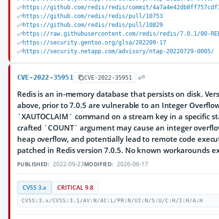
https://github.com/redis/redis/commit/4a7a4e42db8ff757cdf
https://github.com/redis/redis/pull/10753
https://github.com/redis/redis/pull/10829
https://raw.githubusercontent.com/redis/redis/7.0.1/00-RE
https://security.gentoo.org/glsa/202209-17
https://security.netapp.com/advisory/ntap-20220729-0005/
CVE-2022-35951
CVE-2022-35951
Redis is an in-memory database that persists on disk. Ver
above, prior to 7.0.5 are vulnerable to an Integer Overflo
`XAUTOCLAIM` command on a stream key in a specific stat
crafted `COUNT` argument may cause an integer overflo
heap overflow, and potentially lead to remote code execu
patched in Redis version 7.0.5. No known workarounds exi
2022-09-23
2026-06-17
PUBLISHED:
MODIFIED:
CVSS 3.x
CRITICAL 9.8
CVSS:3.x/CVSS:3.1/AV:N/AC:L/PR:N/UI:N/S:U/C:H/I:H/A:H