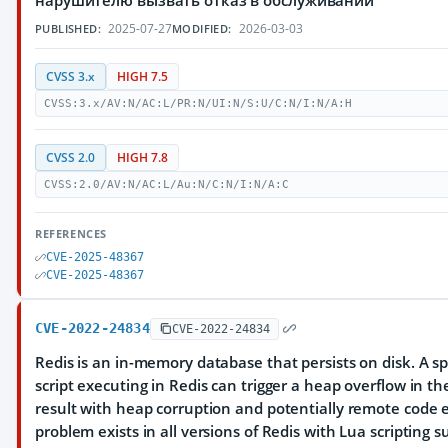
нарушителю вызвать отказ в обслуживании
2025-07-27
2026-03-03
PUBLISHED:
MODIFIED:
CVSS 3.x
HIGH 7.5
CVSS:3.x/AV:N/AC:L/PR:N/UI:N/S:U/C:N/I:N/A:H
CVSS 2.0
HIGH 7.8
CVSS:2.0/AV:N/AC:L/Au:N/C:N/I:N/A:C
REFERENCES
CVE-2025-48367
CVE-2025-48367
CVE-2022-24834
CVE-2022-24834
Redis is an in-memory database that persists on disk. A sp
script executing in Redis can trigger a heap overflow in the
result with heap corruption and potentially remote code 
problem exists in all versions of Redis with Lua scripting s