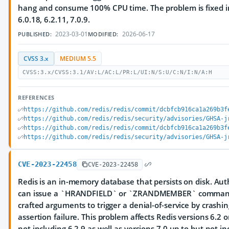
hang and consume 100% CPU time. The problem is fixed in
6.0.18, 6.2.11, 7.0.9.
2023-03-01
2026-06-17
PUBLISHED:
MODIFIED:
CVSS 3.x
MEDIUM 5.5
CVSS:3.x/CVSS:3.1/AV:L/AC:L/PR:L/UI:N/S:U/C:N/I:N/A:H
REFERENCES
https://github.com/redis/redis/commit/dcbfcb916ca1a269b3f
https://github.com/redis/redis/security/advisories/GHSA-j
https://github.com/redis/redis/commit/dcbfcb916ca1a269b3f
https://github.com/redis/redis/security/advisories/GHSA-j
CVE-2023-22458
CVE-2023-22458
Redis is an in-memory database that persists on disk. Au
can issue a `HRANDFIELD` or `ZRANDMEMBER` command 
crafted arguments to trigger a denial-of-service by crashi
assertion failure. This problem affects Redis versions 6.2 
not including 6.2.9 as well as versions 7.0 up to but not in