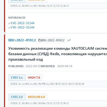
CVSS:2.0/AV:L/AC:H/Au:S/C:C/I:C/A:C
REFERENCES
CVE-2022-31144
CVE-2022-31144
BDU:2022-05912
BDU:2022-05912
Уязвимость реализации команды XAUTOCLAIM систе
базами данных (СУБД) Redis, позволяющая нарушит
произвольный код
2022-09-25
2024-04-16
PUBLISHED:
MODIFIED:
CVSS 3.x
HIGH 7.0
CVSS:3.x/AV:L/AC:H/PR:L/UI:N/S:U/C:H/I:H/A:H
CVSS 2.0
MEDIUM 6.0
CVSS:2.0/AV:L/AC:H/Au:S/C:C/I:C/A:C