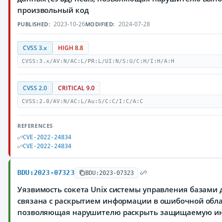
произвольный код
2023-10-26
2024-07-28
PUBLISHED:
MODIFIED:
CVSS 3.x
HIGH 8.8
CVSS:3.x/AV:N/AC:L/PR:L/UI:N/S:U/C:H/I:H/A:H
CVSS 2.0
CRITICAL 9.0
CVSS:2.0/AV:N/AC:L/Au:S/C:C/I:C/A:C
REFERENCES
CVE-2022-24834
CVE-2022-24834
BDU:2023-07323
BDU:2023-07323
Уязвимость сокета Unix системы управления базами д
связана с раскрытием информации в ошибочной обла
позволяющая нарушителю раскрыть защищаемую 