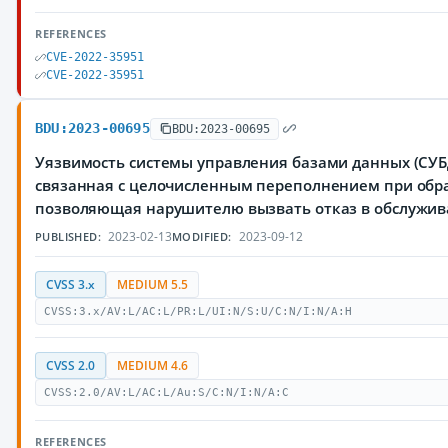
REFERENCES
CVE-2022-35951
CVE-2022-35951
BDU:2023-00695
BDU:2023-00695
Уязвимость системы управления базами данных (СУБД
связанная с целочисленным переполнением при обра
позволяющая нарушителю вызвать отказ в обслужи
2023-02-13
2023-09-12
PUBLISHED:
MODIFIED:
CVSS 3.x
MEDIUM 5.5
CVSS:3.x/AV:L/AC:L/PR:L/UI:N/S:U/C:N/I:N/A:H
CVSS 2.0
MEDIUM 4.6
CVSS:2.0/AV:L/AC:L/Au:S/C:N/I:N/A:C
REFERENCES