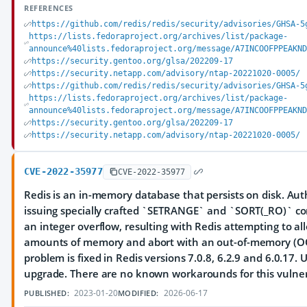
REFERENCES
https://github.com/redis/redis/security/advisories/GHSA-5
https://lists.fedoraproject.org/archives/list/package-
announce%40lists.fedoraproject.org/message/A7INCOOFPPEAKND
https://security.gentoo.org/glsa/202209-17
https://security.netapp.com/advisory/ntap-20221020-0005/
https://github.com/redis/redis/security/advisories/GHSA-5
https://lists.fedoraproject.org/archives/list/package-
announce%40lists.fedoraproject.org/message/A7INCOOFPPEAKND
https://security.gentoo.org/glsa/202209-17
https://security.netapp.com/advisory/ntap-20221020-0005/
CVE-2022-35977
CVE-2022-35977
Redis is an in-memory database that persists on disk. Au
issuing specially crafted `SETRANGE` and `SORT(_RO)` c
an integer overflow, resulting with Redis attempting to al
amounts of memory and abort with an out-of-memory (O
problem is fixed in Redis versions 7.0.8, 6.2.9 and 6.0.17. 
upgrade. There are no known workarounds for this vulnera
2023-01-20
2026-06-17
PUBLISHED:
MODIFIED: