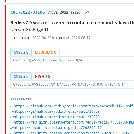
CVE-2022-33105
CVE-2022-33105
Redis v7.0 was discovered to contain a memory leak via 
streamGetEdgeID.
2022-06-23
2026-06-17
PUBLISHED:
MODIFIED:
CVSS 2.0
MEDIUM 5.0
CVSS:2.0/AV:N/AC:L/Au:N/C:N/I:N/A:P
CVSS 3.x
HIGH 7.5
CVSS:3.x/CVSS:3.1/AV:N/AC:L/PR:N/UI:N/S:U/C:N/I:N/A:H
REFERENCES
https://github.com/redis/redis/commit/4a7a4e42db8ff757cdf
https://github.com/redis/redis/pull/10753
https://github.com/redis/redis/pull/10829
https://raw.githubusercontent.com/redis/redis/7.0.1/00-RE
https://security.gentoo.org/glsa/202209-17
https://security.netapp.com/advisory/ntap-20220729-0005/