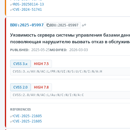
ROS-20250114-13
CVE-2024-51741
BDU:2025-05997
BDU:2025-05997
Уязвимость сервера системы управления базами данн
позволяющая нарушителю вызвать отказ в обслужи
2025-05-25
2026-03-03
PUBLISHED:
MODIFIED:
CVSS 3.x
HIGH 7.5
CVSS:3.x/AV:N/AC:L/PR:N/UI:N/S:U/C:N/I:N/A:H
CVSS 2.0
HIGH 7.8
CVSS:2.0/AV:N/AC:L/Au:N/C:N/I:N/A:C
REFERENCES
CVE-2025-21605
CVE-2025-21605