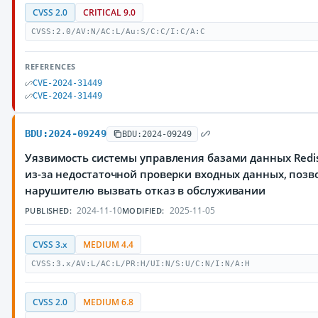
CVSS 2.0
CRITICAL 9.0
CVSS:2.0/AV:N/AC:L/Au:S/C:C/I:C/A:C
REFERENCES
CVE-2024-31449
CVE-2024-31449
BDU:2024-09249
BDU:2024-09249
Уязвимость системы управления базами данных Redi
из-за недостаточной проверки входных данных, поз
нарушителю вызвать отказ в обслуживании
2024-11-10
2025-11-05
PUBLISHED:
MODIFIED:
CVSS 3.x
MEDIUM 4.4
CVSS:3.x/AV:L/AC:L/PR:H/UI:N/S:U/C:N/I:N/A:H
CVSS 2.0
MEDIUM 6.8