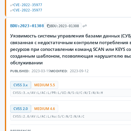
CVE-2022-35977
CVE-2022-35977
BDU:2023-01308
BDU:2023-01308
Уязвимость системы управления базами данных (СУБД
связанная с недостаточным контролем потребления 
ресурсов при сопоставлении команд SCAN или KEYS с
созданным шаблоном, позволяющая нарушителю выз
обслуживании
2023-03-19
2023-09-12
PUBLISHED:
MODIFIED:
CVSS 3.x
MEDIUM 5.5
CVSS:3.x/AV:L/AC:L/PR:L/UI:N/S:U/C:N/I:N/A:H
CVSS 2.0
MEDIUM 4.6
CVSS:2.0/AV:L/AC:L/Au:S/C:N/I:N/A:C
REFERENCES