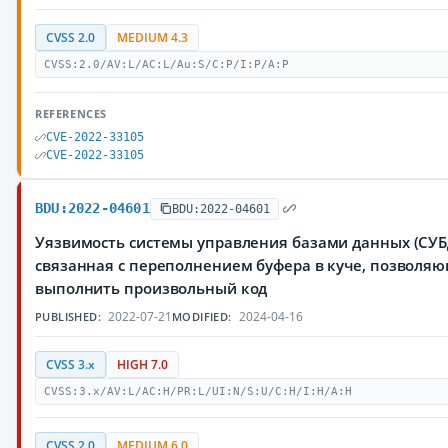
CVSS 2.0
MEDIUM 4.3
CVSS:2.0/AV:L/AC:L/Au:S/C:P/I:P/A:P
REFERENCES
CVE-2022-33105
CVE-2022-33105
BDU:2022-04601
BDU:2022-04601
Уязвимость системы управления базами данных (СУБД
связанная с переполнением буфера в куче, позвол
выполнить произвольный код
2022-07-21
2024-04-16
PUBLISHED:
MODIFIED:
CVSS 3.x
HIGH 7.0
CVSS:3.x/AV:L/AC:H/PR:L/UI:N/S:U/C:H/I:H/A:H
CVSS 2.0
MEDIUM 6.0