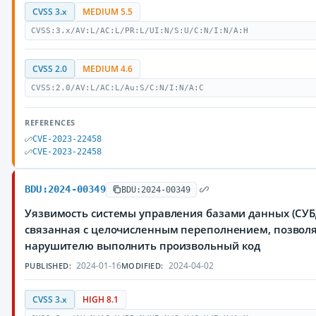
CVSS 3.x
MEDIUM 5.5
CVSS:3.x/AV:L/AC:L/PR:L/UI:N/S:U/C:N/I:N/A:H
CVSS 2.0
MEDIUM 4.6
CVSS:2.0/AV:L/AC:L/Au:S/C:N/I:N/A:C
REFERENCES
CVE-2023-22458
CVE-2023-22458
BDU:2024-00349
BDU:2024-00349
Уязвимость системы управления базами данных (СУБД
связанная с целочисленным переполнением, позво
нарушителю выполнить произвольный код
2024-01-16
2024-04-02
PUBLISHED:
MODIFIED:
CVSS 3.x
HIGH 8.1