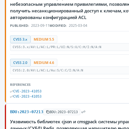
небезопасным управлением привилегиями, позвол
получить несанкционированный доступ к ключам, ко
авторизованы конфигурацией ACL
2023-09-11
2025-03-04
PUBLISHED:
MODIFIED:
CVSS 3.x
MEDIUM 5.5
CVSS:3.x/AV:L/AC:L/PR:L/UI:N/S:U/C:H/I:N/A:N
CVSS 2.0
MEDIUM 4.6
CVSS:2.0/AV:L/AC:L/Au:S/C:C/I:N/A:N
REFERENCES
CVE-2023-41053
CVE-2023-41053
BDU:2023-07213
BDU:2023-07213
Уязвимость библиотек cjson и cmsgpack системы упр
данных (СУБД) Redis, позволяющая нарушителю вып