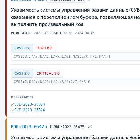
Уязвимость системы управления базами данных (СУБД
cвязанная с переполнением буфера, позволяющая 
выполнить произвольный код
2023-07-30
2024-04-16
PUBLISHED:
MODIFIED:
CVSS 3.x
HIGH 8.8
CVSS:3.x/AV:N/AC:L/PR:L/UI:N/S:U/C:H/I:H/A:H
CVSS 2.0
CRITICAL 9.0
CVSS:2.0/AV:N/AC:L/Au:S/C:C/I:C/A:C
REFERENCES
CVE-2023-36824
CVE-2023-36824
BDU:2023-05475
BDU:2023-05475
Уязвимость системы управления базами данных Redis