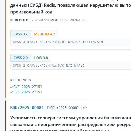
данных (СУБД) Redis, позволяющая нарушителю вып
произвольный код
2025-07-16
2026-03-03
PUBLISHED:
MODIFIED:
CVSS 3.x
MEDIUM 4.7
CVSS:3.x/AV:L/AC:H/PR:L/UI:N/S:U/C:N/I:N/A:H
CVSS 2.0
LOW 3.8
CVSS:2.0/AV:L/AC:H/Au:S/C:N/I:N/A:C
REFERENCES
CVE-2025-27151
CVE-2025-27151
BDU:2025-09081
BDU:2025-09081
Уязвимость сервера системы управления базами данн
связанная с неограниченным распределением ресур