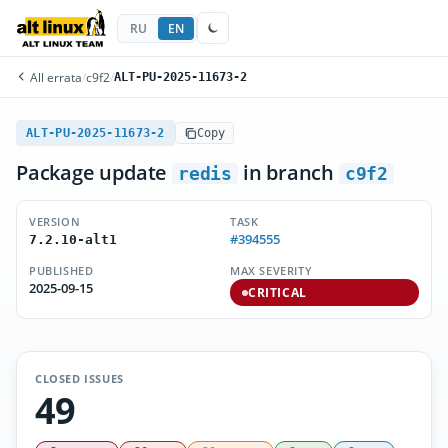
RU
EN
All errata
/
c9f2
/
ALT-PU-2025-11673-2
ALT-PU-2025-11673-2
Copy
Package update
in branch
redis
c9f2
VERSION
TASK
#394555
7.2.10-alt1
PUBLISHED
MAX SEVERITY
2025-09-15
CRITICAL
CLOSED ISSUES
49