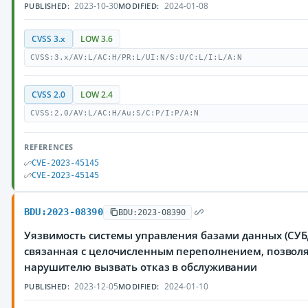
2023-10-30
2024-01-08
PUBLISHED:
MODIFIED:
CVSS 3.x
LOW 3.6
CVSS:3.x/AV:L/AC:H/PR:L/UI:N/S:U/C:L/I:L/A:N
CVSS 2.0
LOW 2.4
CVSS:2.0/AV:L/AC:H/Au:S/C:P/I:P/A:N
REFERENCES
CVE-2023-45145
CVE-2023-45145
BDU:2023-08390
BDU:2023-08390
Уязвимость системы управления базами данных (СУБД
связанная с целочисленным переполнением, позво
нарушителю вызвать отказ в обслуживании
2023-12-05
2024-01-10
PUBLISHED:
MODIFIED: