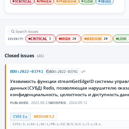
CRITICAL
HIGH
MEDIUM
LOW
BUGS
3
20
20
3
3
SEVERITY:
CRITICAL
HIGH
MEDIUM
LOW
3
20
20
Closed issues
(46)
BDU:2022-03741
BDU:2022-03741
Уязвимость функции streamGetEdgeID системы управ
данных (СУБД) Redis, позволяющая нарушителю оказ
конфиденциальность, целостность и доступность да
2022-06-23
2024-09-12
PUBLISHED:
MODIFIED:
CVSS 3.x
MEDIUM 5.3
CVSS:3.x/AV:L/AC:L/PR:L/UI:N/S:U/C:L/I:L/A:L