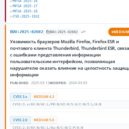
MFSA 2025-16
MFSA 2025-17
MFSA 2025-18
CVE-2025-1932
BDU:2025-02602
MEDIU
BDU:2025-02602
Уязвимость браузеров Mozilla Firefox, Firefox ESR и
почтового клиента Thunderbird, Thunderbird ESR, связ
с ошибками представления информации
пользовательским интерфейсом, позволяющая
нарушителю оказать влияние на целостность защи
информации
2025-03-12
2026-03-03
PUBLISHED:
MODIFIED:
CVSS 3.x
MEDIUM 4.3
CVSS:3.x/AV:N/AC:L/PR:N/UI:R/S:U/C:N/I:L/A:N
CVSS 2.0
MEDIUM 5.0
CVSS:2.0/AV:N/AC:L/Au:N/C:N/I:P/A:N