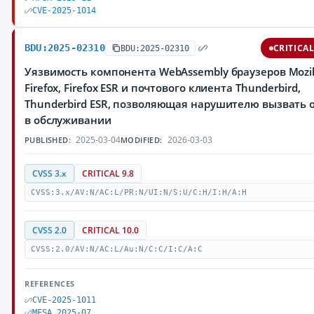
CVE-2025-1014
BDU:2025-02310
CRITICA
BDU:2025-02310
Уязвимость компонента WebAssembly браузеров Mozil
Firefox, Firefox ESR и почтового клиента Thunderbird,
Thunderbird ESR, позволяющая нарушителю вызвать 
в обслуживании
2025-03-04
2026-03-03
PUBLISHED:
MODIFIED:
CVSS 3.x
CRITICAL 9.8
CVSS:3.x/AV:N/AC:L/PR:N/UI:N/S:U/C:H/I:H/A:H
CVSS 2.0
CRITICAL 10.0
CVSS:2.0/AV:N/AC:L/Au:N/C:C/I:C/A:C
REFERENCES
CVE-2025-1011
MFSA 2025-07