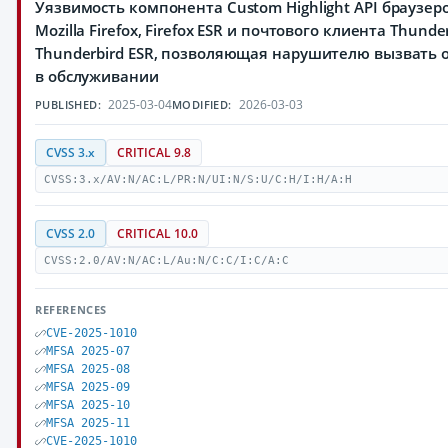
Уязвимость компонента Custom Highlight API браузер
Mozilla Firefox, Firefox ESR и почтового клиента Thunder
Thunderbird ESR, позволяющая нарушителю вызвать 
в обслуживании
2025-03-04
2026-03-03
PUBLISHED:
MODIFIED:
CVSS 3.x
CRITICAL 9.8
CVSS:3.x/AV:N/AC:L/PR:N/UI:N/S:U/C:H/I:H/A:H
CVSS 2.0
CRITICAL 10.0
CVSS:2.0/AV:N/AC:L/Au:N/C:C/I:C/A:C
REFERENCES
CVE-2025-1010
MFSA 2025-07
MFSA 2025-08
MFSA 2025-09
MFSA 2025-10
MFSA 2025-11
CVE-2025-1010