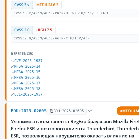
CVSS 3.x
MEDIUM 6.3
CVSS:3.x/AV:N/AC:L/PR:N/UI:R/S:U/C:L/I:L/A:L
CVSS 2.0
HIGH 7.5
CVSS:2.0/AV:N/AC:L/Au:N/C:P/I:P/A:P
REFERENCES
CVE-2025-1937
MFSA 2025-14
MFSA 2025-15
MFSA 2025-16
MFSA 2025-17
MFSA 2025-18
CVE-2025-1937
BDU:2025-02605
MEDIU
BDU:2025-02605
Уязвимость компонента RegExp браузеров Mozilla Firef
Firefox ESR и почтового клиента Thunderbird, Thunderb
ESR, позволяющая нарушителю оказать влияние на