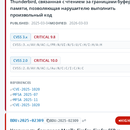
Thunderbird, связанная с чтением за границами буфе
памяти, позволяющая нарушителю выполнить
произвольный код
2025-03-04
2026-03-03
PUBLISHED:
MODIFIED:
CVSS 3.x
CRITICAL 9.8
CVSS:3.x/AV:N/AC:L/PR:N/UI:N/S:U/C:H/I:H/A:H
CVSS 2.0
CRITICAL 10.0
CVSS:2.0/AV:N/AC:L/Au:N/C:C/I:C/A:C
REFERENCES
CVE-2025-1020
MFSA 2025-07
MFSA 2025-11
CVE-2025-1020
BDU:2025-02309
HIG
BDU:2025-02309