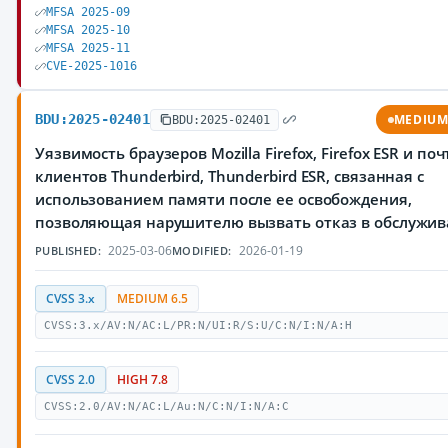
MFSA 2025-09
MFSA 2025-10
MFSA 2025-11
CVE-2025-1016
BDU:2025-02401
MEDIU
BDU:2025-02401
Уязвимость браузеров Mozilla Firefox, Firefox ESR и по
клиентов Thunderbird, Thunderbird ESR, связанная с
использованием памяти после ее освобождения,
позволяющая нарушителю вызвать отказ в обслужи
2025-03-06
2026-01-19
PUBLISHED:
MODIFIED:
CVSS 3.x
MEDIUM 6.5
CVSS:3.x/AV:N/AC:L/PR:N/UI:R/S:U/C:N/I:N/A:H
CVSS 2.0
HIGH 7.8
CVSS:2.0/AV:N/AC:L/Au:N/C:N/I:N/A:C