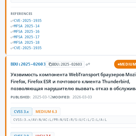
REFERENCES
CVE-2025-1935
MFSA 2025-14
MFSA 2025-16
MFSA 2025-17
MFSA 2025-18
CVE-2025-1935
BDU:2025-02603
MEDIU
BDU:2025-02603
Уязвимость компонента WebTransport браузеров Mozil
Firefox, Firefox ESR и почтового клиента Thunderbird,
позволяющая нарушителю вызвать отказ в обслужи
2025-03-12
2026-03-03
PUBLISHED:
MODIFIED:
CVSS 3.x
MEDIUM 6.3
CVSS:3.x/AV:N/AC:L/PR:N/UI:R/S:U/C:L/I:L/A:L