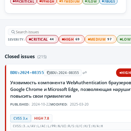
CRITICAL
HIGH
MEDIUM
LOW
BUGS
44
69
97
3
3
SEVERITY:
CRITICAL
HIGH
MEDIUM
LOW
44
69
97
Closed issues
(215)
BDU:2024-08355
HIG
BDU:2024-08355
Уязвимость компонента WebAuthentication браузеро
Google Chrome и Microsoft Edge, позволяющая наруш
повысить свои привилегии
2024-10-22
2025-03-20
PUBLISHED:
MODIFIED:
CVSS 3.x
HIGH 7.8
CVSS:3.x/AV:L/AC:L/PR:N/UI:R/S:U/C:H/I:H/A:H