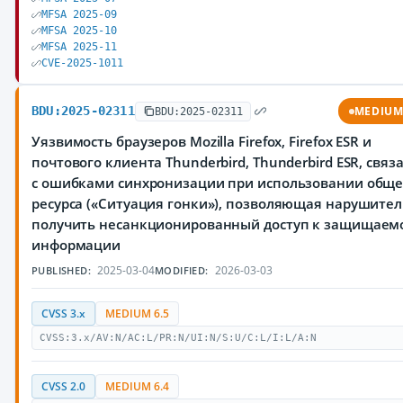
MFSA 2025-09
MFSA 2025-10
MFSA 2025-11
CVE-2025-1011
BDU:2025-02311
MEDIU
BDU:2025-02311
Уязвимость браузеров Mozilla Firefox, Firefox ESR и
почтового клиента Thunderbird, Thunderbird ESR, связ
с ошибками синхронизации при использовании обще
ресурса («Ситуация гонки»), позволяющая нарушите
получить несанкционированный доступ к защищаем
информации
2025-03-04
2026-03-03
PUBLISHED:
MODIFIED:
CVSS 3.x
MEDIUM 6.5
CVSS:3.x/AV:N/AC:L/PR:N/UI:N/S:U/C:L/I:L/A:N
CVSS 2.0
MEDIUM 6.4