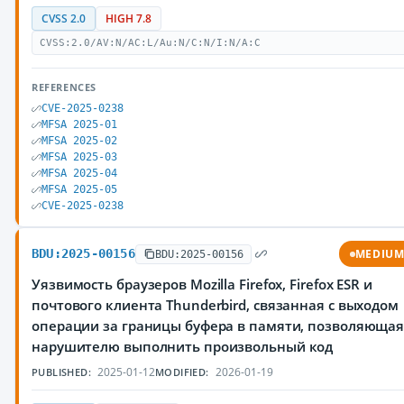
CVSS 2.0
HIGH 7.8
CVSS:2.0/AV:N/AC:L/Au:N/C:N/I:N/A:C
REFERENCES
CVE-2025-0238
MFSA 2025-01
MFSA 2025-02
MFSA 2025-03
MFSA 2025-04
MFSA 2025-05
CVE-2025-0238
BDU:2025-00156
MEDIU
BDU:2025-00156
Уязвимость браузеров Mozilla Firefox, Firefox ESR и
почтового клиента Thunderbird, связанная с выходом
операции за границы буфера в памяти, позволяюща
нарушителю выполнить произвольный код
2025-01-12
2026-01-19
PUBLISHED:
MODIFIED: