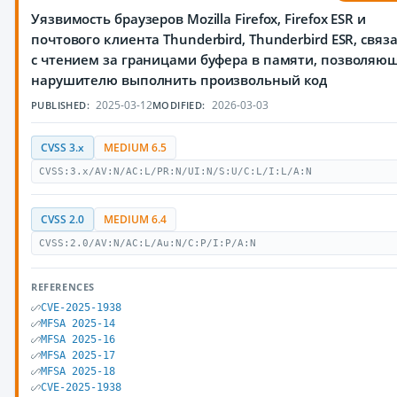
Уязвимость браузеров Mozilla Firefox, Firefox ESR и
почтового клиента Thunderbird, Thunderbird ESR, связ
с чтением за границами буфера в памяти, позволяю
нарушителю выполнить произвольный код
2025-03-12
2026-03-03
PUBLISHED:
MODIFIED:
CVSS 3.x
MEDIUM 6.5
CVSS:3.x/AV:N/AC:L/PR:N/UI:N/S:U/C:L/I:L/A:N
CVSS 2.0
MEDIUM 6.4
CVSS:2.0/AV:N/AC:L/Au:N/C:P/I:P/A:N
REFERENCES
CVE-2025-1938
MFSA 2025-14
MFSA 2025-16
MFSA 2025-17
MFSA 2025-18
CVE-2025-1938