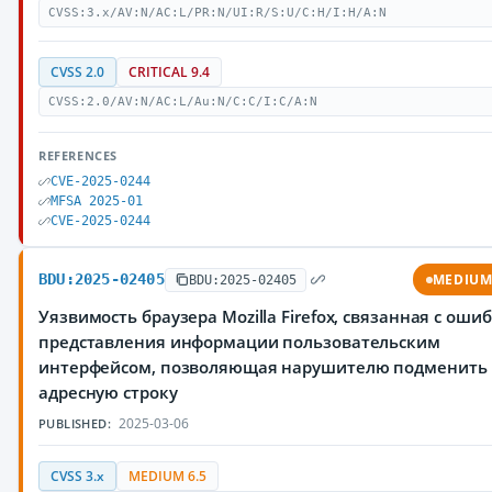
CVSS:3.x/AV:N/AC:L/PR:N/UI:R/S:U/C:H/I:H/A:N
CVSS 2.0
CRITICAL 9.4
CVSS:2.0/AV:N/AC:L/Au:N/C:C/I:C/A:N
REFERENCES
CVE-2025-0244
MFSA 2025-01
CVE-2025-0244
BDU:2025-02405
MEDIU
BDU:2025-02405
Уязвимость браузера Mozilla Firefox, связанная с оши
представления информации пользовательским
интерфейсом, позволяющая нарушителю подменить
адресную строку
2025-03-06
PUBLISHED:
CVSS 3.x
MEDIUM 6.5