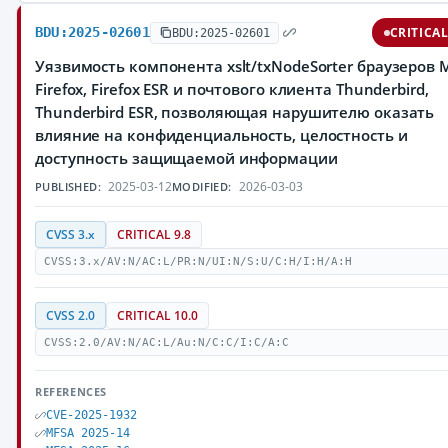
BDU:2025-02601
CRITICA
BDU:2025-02601
Уязвимость компонента xslt/txNodeSorter браузеров M
Firefox, Firefox ESR и почтового клиента Thunderbird,
Thunderbird ESR, позволяющая нарушителю оказать
влияние на конфиденциальность, целостность и
доступность защищаемой информации
2025-03-12
2026-03-03
PUBLISHED:
MODIFIED:
CVSS 3.x
CRITICAL 9.8
CVSS:3.x/AV:N/AC:L/PR:N/UI:N/S:U/C:H/I:H/A:H
CVSS 2.0
CRITICAL 10.0
CVSS:2.0/AV:N/AC:L/Au:N/C:C/I:C/A:C
REFERENCES
CVE-2025-1932
MFSA 2025-14