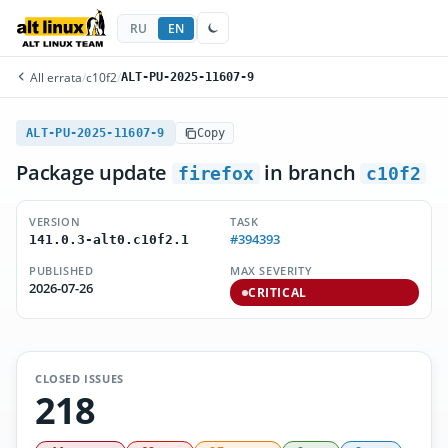
RU
EN
All errata
/
c10f2
/
ALT-PU-2025-11607-9
ALT-PU-2025-11607-9
Copy
Package update
in branch
firefox
c10f2
VERSION
TASK
#394393
141.0.3-alt0.c10f2.1
PUBLISHED
MAX SEVERITY
2026-07-26
CRITICAL
CLOSED ISSUES
218