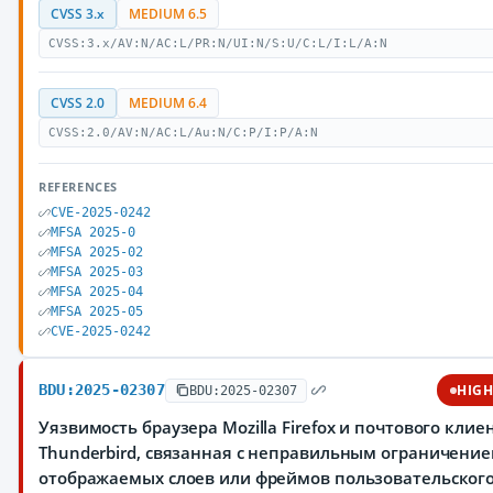
CVSS 3.x
MEDIUM 6.5
CVSS:3.x/AV:N/AC:L/PR:N/UI:N/S:U/C:L/I:L/A:N
CVSS 2.0
MEDIUM 6.4
CVSS:2.0/AV:N/AC:L/Au:N/C:P/I:P/A:N
REFERENCES
CVE-2025-0242
MFSA 2025-0
MFSA 2025-02
MFSA 2025-03
MFSA 2025-04
MFSA 2025-05
CVE-2025-0242
BDU:2025-02307
HIG
BDU:2025-02307
Уязвимость браузера Mozilla Firefox и почтового клие
Thunderbird, связанная с неправильным ограничени
отображаемых слоев или фреймов пользовательског