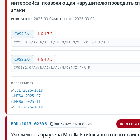
интерфейса, позволяющая нарушителю проводить с
атаки
2025-03-04
2026-03-03
PUBLISHED:
MODIFIED:
CVSS 3.x
HIGH 7.3
CVSS:3.x/AV:N/AC:L/PR:N/UI:N/S:U/C:L/I:L/A:L
CVSS 2.0
HIGH 7.5
CVSS:2.0/AV:N/AC:L/Au:N/C:P/I:P/A:P
REFERENCES
CVE-2025-1018
MFSA 2025-07
MFSA 2025-11
CVE-2025-1018
BDU:2025-02308
CRITICA
BDU:2025-02308
Уязвимость браузера Mozilla Firefox и почтового клие