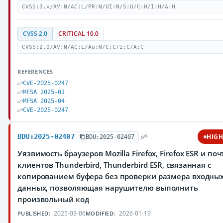
CVSS:3.x/AV:N/AC:L/PR:N/UI:N/S:U/C:H/I:H/A:H
CVSS 2.0
CRITICAL 10.0
CVSS:2.0/AV:N/AC:L/Au:N/C:C/I:C/A:C
REFERENCES
CVE-2025-0247
MFSA 2025-01
MFSA 2025-04
CVE-2025-0247
BDU:2025-02407
HIG
BDU:2025-02407
Уязвимость браузеров Mozilla Firefox, Firefox ESR и по
клиентов Thunderbird, Thunderbird ESR, связанная с
копированием буфера без проверки размера входны
данных, позволяющая нарушителю выполнить
произвольный код
2025-03-06
2026-01-19
PUBLISHED:
MODIFIED: