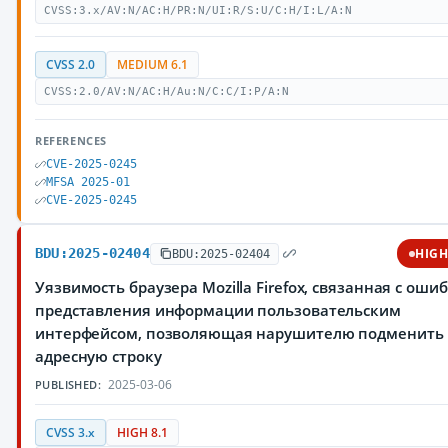
CVSS:3.x/AV:N/AC:H/PR:N/UI:R/S:U/C:H/I:L/A:N
CVSS 2.0
MEDIUM 6.1
CVSS:2.0/AV:N/AC:H/Au:N/C:C/I:P/A:N
REFERENCES
CVE-2025-0245
MFSA 2025-01
CVE-2025-0245
BDU:2025-02404
HIG
BDU:2025-02404
Уязвимость браузера Mozilla Firefox, связанная с оши
представления информации пользовательским
интерфейсом, позволяющая нарушителю подменить
адресную строку
2025-03-06
PUBLISHED:
CVSS 3.x
HIGH 8.1