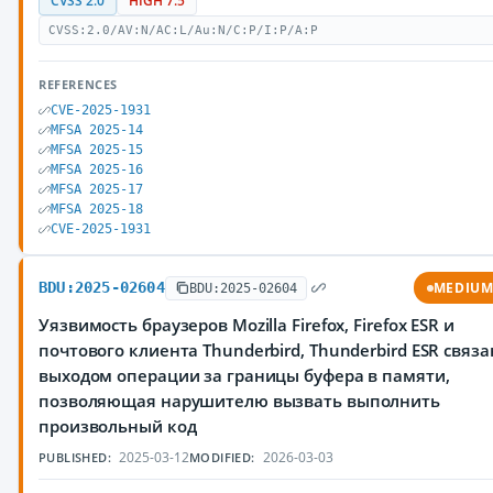
CVSS 2.0
HIGH 7.5
CVSS:2.0/AV:N/AC:L/Au:N/C:P/I:P/A:P
REFERENCES
CVE-2025-1931
MFSA 2025-14
MFSA 2025-15
MFSA 2025-16
MFSA 2025-17
MFSA 2025-18
CVE-2025-1931
BDU:2025-02604
MEDIU
BDU:2025-02604
Уязвимость браузеров Mozilla Firefox, Firefox ESR и
почтового клиента Thunderbird, Thunderbird ESR связа
выходом операции за границы буфера в памяти,
позволяющая нарушителю вызвать выполнить
произвольный код
2025-03-12
2026-03-03
PUBLISHED:
MODIFIED: