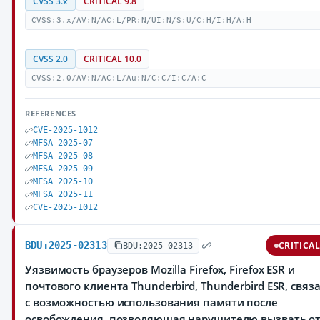
CVSS 3.x
CRITICAL 9.8
CVSS:3.x/AV:N/AC:L/PR:N/UI:N/S:U/C:H/I:H/A:H
CVSS 2.0
CRITICAL 10.0
CVSS:2.0/AV:N/AC:L/Au:N/C:C/I:C/A:C
REFERENCES
CVE-2025-1012
MFSA 2025-07
MFSA 2025-08
MFSA 2025-09
MFSA 2025-10
MFSA 2025-11
CVE-2025-1012
BDU:2025-02313
CRITICA
BDU:2025-02313
Уязвимость браузеров Mozilla Firefox, Firefox ESR и
почтового клиента Thunderbird, Thunderbird ESR, связ
с возможностью использования памяти после
освобождения, позволяющая нарушителю вызвать от