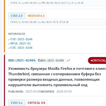
CVSS:3.x/AV:N/AC:L/PR:N/UI:N/S:U/C:L/I:L/A:N
CVSS 2.0
MEDIUM 6.4
CVSS:2.0/AV:N/AC:L/Au:N/C:P/I:P/A:N
REFERENCES
CVE-2025-0246
MFSA 2025-01
CVE-2025-0246
BDU:2025-02406
CRITICA
BDU:2025-02406
Уязвимость браузера Mozilla Firefox и почтового клие
Thunderbird, связанная с копированием буфера без
проверки размера входных данных, позволяющая
нарушителю выполнить произвольный код
2025-03-06
2026-03-03
PUBLISHED:
MODIFIED:
CVSS 3.x
CRITICAL 9.8