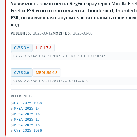
Уязвимость компонента RegExp браузеров Mozilla Firef
Firefox ESR и почтового клиента Thunderbird, Thunderb
ESR, позволяющая нарушителю выполнить произвол
код
2025-03-12
2026-03-03
PUBLISHED:
MODIFIED:
CVSS 3.x
HIGH 7.8
CVSS:3.x/AV:L/AC:L/PR:L/UI:N/S:U/C:H/I:H/A:H
CVSS 2.0
MEDIUM 6.8
CVSS:2.0/AV:L/AC:L/Au:S/C:C/I:C/A:C
REFERENCES
CVE-2025-1936
MFSA 2025-14
MFSA 2025-16
MFSA 2025-17
MFSA 2025-18
CVE-2025-1936