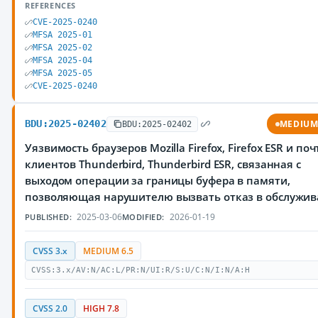
REFERENCES
CVE-2025-0240
MFSA 2025-01
MFSA 2025-02
MFSA 2025-04
MFSA 2025-05
CVE-2025-0240
BDU:2025-02402
MEDIU
BDU:2025-02402
Уязвимость браузеров Mozilla Firefox, Firefox ESR и по
клиентов Thunderbird, Thunderbird ESR, связанная с
выходом операции за границы буфера в памяти,
позволяющая нарушителю вызвать отказ в обслужи
2025-03-06
2026-01-19
PUBLISHED:
MODIFIED:
CVSS 3.x
MEDIUM 6.5
CVSS:3.x/AV:N/AC:L/PR:N/UI:R/S:U/C:N/I:N/A:H
CVSS 2.0
HIGH 7.8