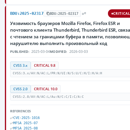
BDU:2025-02317
CRITICA
BDU:2025-02317
Уязвимость браузеров Mozilla Firefox, Firefox ESR и
почтового клиента Thunderbird, Thunderbird ESR, связ
с чтением за границами буфера в памяти, позволяю
нарушителю выполнить произвольный код
2025-03-04
2026-03-03
PUBLISHED:
MODIFIED:
CVSS 3.x
CRITICAL 9.8
CVSS:3.x/AV:N/AC:L/PR:N/UI:N/S:U/C:H/I:H/A:H
CVSS 2.0
CRITICAL 10.0
CVSS:2.0/AV:N/AC:L/Au:N/C:C/I:C/A:C
REFERENCES
CVE-2025-1016
MFSA 2025-07
MFSA 2025-08