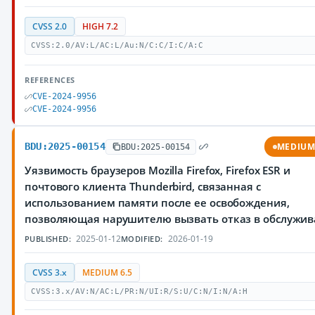
CVSS 2.0
HIGH 7.2
CVSS:2.0/AV:L/AC:L/Au:N/C:C/I:C/A:C
REFERENCES
CVE-2024-9956
CVE-2024-9956
BDU:2025-00154
MEDIU
BDU:2025-00154
Уязвимость браузеров Mozilla Firefox, Firefox ESR и
почтового клиента Thunderbird, связанная с
использованием памяти после ее освобождения,
позволяющая нарушителю вызвать отказ в обслужи
2025-01-12
2026-01-19
PUBLISHED:
MODIFIED:
CVSS 3.x
MEDIUM 6.5
CVSS:3.x/AV:N/AC:L/PR:N/UI:R/S:U/C:N/I:N/A:H