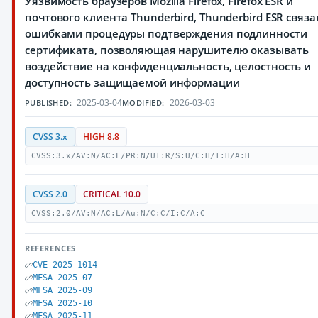
Уязвимость браузеров Mozilla Firefox, Firefox ESR и
почтового клиента Thunderbird, Thunderbird ESR связа
ошибками процедуры подтверждения подлинности
сертификата, позволяющая нарушителю оказывать
воздействие на конфиденциальность, целостность и
доступность защищаемой информации
2025-03-04
2026-03-03
PUBLISHED:
MODIFIED:
CVSS 3.x
HIGH 8.8
CVSS:3.x/AV:N/AC:L/PR:N/UI:R/S:U/C:H/I:H/A:H
CVSS 2.0
CRITICAL 10.0
CVSS:2.0/AV:N/AC:L/Au:N/C:C/I:C/A:C
REFERENCES
CVE-2025-1014
MFSA 2025-07
MFSA 2025-09
MFSA 2025-10
MFSA 2025-11