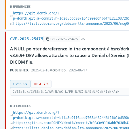
REFERENCES
https://git.dcmtk.org/?
p=dcmtk.git;a=commit;h=1d205bcd307164c99e0d4bbf4121103726
https://lists.debian.org/debian-lts-announce/2025/06/msg0
CVE-2025-25475
CVE-2025-25475
A NULL pointer dereference in the component /libsrc/dcr
v3.6.9+ DEV allows attackers to cause a Denial of Service (
DICOM file.
2025-02-18
2026-06-17
PUBLISHED:
MODIFIED:
CVSS 3.x
HIGH 7.5
CVSS:3.x/CVSS:3.1/AV:N/AC:L/PR:N/UI:N/S:U/C:N/I:N/A:H
REFERENCES
https://git.dcmtk.org/?
p=dcmtk.git;a=commit;h=bffa3e9116abb7038b432443f16b1bd390
https://github.com/DCMTK/dcmtk/commit/bffa3e9116abb7038b4
https://lists.debian.org/debian-lts-announce/2025/06/msg0