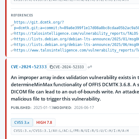
REFERENCES
https://git.dcmtk.org/?
p=dcmtk.git;a=commit;h=89a6e399f1e17d08a8bc8cdaa05b2ac9a5
https://talosintelligence.com/vulnerability_reports/TALOS
https://lists.debian.org/debian-lts-announce/2025/01/msg0
https://lists.debian.org/debian-lts-announce/2025/06/msg0
https://www.talosintelligence.com/vulnerability_reports/T
CVE-2024-52333
CVE-2024-52333
An improper array index validation vulnerability exists in 
determineMinMax functionality of OFFIS DCMTK 3.6.8. A sp
DICOM file can lead to an out-of-bounds write. An attacke
malicious file to trigger this vulnerability.
2025-01-13
2026-06-17
PUBLISHED:
MODIFIED:
CVSS 3.x
HIGH 7.8
CVSS:3.x/CVSS:3.1/AV:L/AC:L/PR:N/UI:R/S:U/C:H/I:H/A:H