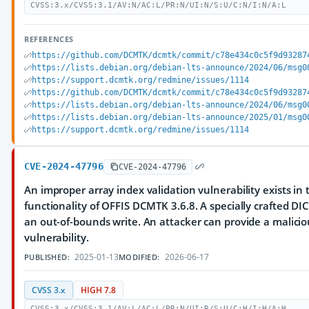
CVSS:3.x/CVSS:3.1/AV:N/AC:L/PR:N/UI:N/S:U/C:N/I:N/A:L
REFERENCES
https://github.com/DCMTK/dcmtk/commit/c78e434c0c5f9d93287
https://lists.debian.org/debian-lts-announce/2024/06/msg0
https://support.dcmtk.org/redmine/issues/1114
https://github.com/DCMTK/dcmtk/commit/c78e434c0c5f9d93287
https://lists.debian.org/debian-lts-announce/2024/06/msg0
https://lists.debian.org/debian-lts-announce/2025/01/msg0
https://support.dcmtk.org/redmine/issues/1114
CVE-2024-47796
CVE-2024-47796
An improper array index validation vulnerability exists i
functionality of OFFIS DCMTK 3.6.8. A specially crafted DI
an out-of-bounds write. An attacker can provide a malicious
vulnerability.
2025-01-13
2026-06-17
PUBLISHED:
MODIFIED:
CVSS 3.x
HIGH 7.8
CVSS:3.x/CVSS:3.1/AV:L/AC:L/PR:N/UI:R/S:U/C:H/I:H/A:H