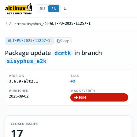
RU
EN
All errata
/
sisyphus_e2k
/
ALT-PU-2025-11257-1
ALT-PU-2025-11257-1
Copy
Package update
in branch
dcmtk
sisyphus_e2k
VERSION
TASK
#0
3.6.9-alt2.1
PUBLISHED
MAX SEVERITY
2025-09-02
HIGH
CLOSED ISSUES
17