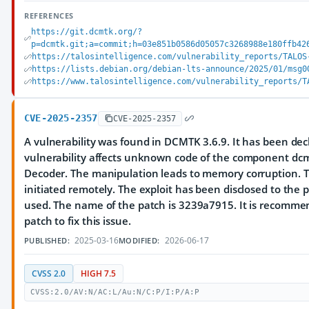
REFERENCES
https://git.dcmtk.org/?
p=dcmtk.git;a=commit;h=03e851b0586d05057c3268988e180ffb42
https://talosintelligence.com/vulnerability_reports/TALOS
https://lists.debian.org/debian-lts-announce/2025/01/msg0
https://www.talosintelligence.com/vulnerability_reports/T
CVE-2025-2357
CVE-2025-2357
A vulnerability was found in DCMTK 3.6.9. It has been decla
vulnerability affects unknown code of the component dcm
Decoder. The manipulation leads to memory corruption. T
initiated remotely. The exploit has been disclosed to the
used. The name of the patch is 3239a7915. It is recomme
patch to fix this issue.
2025-03-16
2026-06-17
PUBLISHED:
MODIFIED:
CVSS 2.0
HIGH 7.5
CVSS:2.0/AV:N/AC:L/Au:N/C:P/I:P/A:P