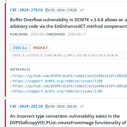
CVE-2024-27628
CVE-2024-27628
Buffer Overflow vulnerability in DCMTK v.3.6.8 allows an 
arbitrary code via the EctEnhancedCT method component
2024-06-28
2026-06-17
PUBLISHED:
MODIFIED:
CVSS 3.x
HIGH 8.1
CVSS:3.x/CVSS:3.1/AV:N/AC:L/PR:L/UI:N/S:U/C:H/I:H/A:N
REFERENCES
https://github.com/DCMTK/dcmtk/commit/ec52e99e1e33fc39810
https://support.dcmtk.org/redmine/issues/1108
https://github.com/DCMTK/dcmtk/commit/ec52e99e1e33fc39810
https://support.dcmtk.org/redmine/issues/1108
CVE-2024-28130
CVE-2024-28130
An incorrect type conversion vulnerability exists in the
DVPSSoftcopyVOI_PList::createFromImage functionality of