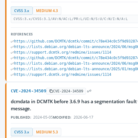
CVSS 3.x
MEDIUM 4.3
CVSS:3.x/CVSS:3.1/AV:N/AC:L/PR:L/UI:N/S:U/C:N/I:N/A:L
REFERENCES
https://github.com/DCMTK/dcmtk/commit/c78e434c0c5f9d93287
https://lists.debian.org/debian-lts-announce/2024/06/msg0
https://support.dcmtk.org/redmine/issues/1114
https://github.com/DCMTK/dcmtk/commit/c78e434c0c5f9d93287
https://lists.debian.org/debian-lts-announce/2024/06/msg0
https://lists.debian.org/debian-lts-announce/2025/01/msg0
https://support.dcmtk.org/redmine/issues/1114
CVE-2024-34509
CVE-2024-34509
dcmdata in DCMTK before 3.6.9 has a segmentation fault 
message.
2024-05-05
2026-06-17
PUBLISHED:
MODIFIED:
CVSS 3.x
MEDIUM 5.3