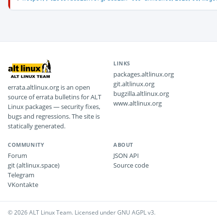
LINKS
packages.altlinux.org
git.altlinux.org
errata.altlinux.org is an open
bugzilla.altlinux.org
source of errata bulletins for ALT
www.altlinux.org
Linux packages — security fixes,
bugs and regressions. The site is
statically generated.
COMMUNITY
ABOUT
Forum
JSON API
git (altlinux.space)
Source code
Telegram
VKontakte
© 2026 ALT Linux Team. Licensed under GNU AGPL v3.