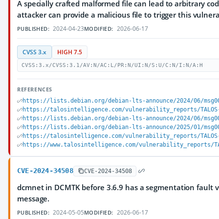
A specially crafted malformed file can lead to arbitrary co
attacker can provide a malicious file to trigger this vulnera
2024-04-23
2026-06-17
PUBLISHED:
MODIFIED:
CVSS 3.x
HIGH 7.5
CVSS:3.x/CVSS:3.1/AV:N/AC:L/PR:N/UI:N/S:U/C:N/I:N/A:H
REFERENCES
https://lists.debian.org/debian-lts-announce/2024/06/msg0
https://talosintelligence.com/vulnerability_reports/TALOS
https://lists.debian.org/debian-lts-announce/2024/06/msg0
https://lists.debian.org/debian-lts-announce/2025/01/msg0
https://talosintelligence.com/vulnerability_reports/TALOS
https://www.talosintelligence.com/vulnerability_reports/T
CVE-2024-34508
CVE-2024-34508
dcmnet in DCMTK before 3.6.9 has a segmentation fault v
message.
2024-05-05
2026-06-17
PUBLISHED:
MODIFIED: