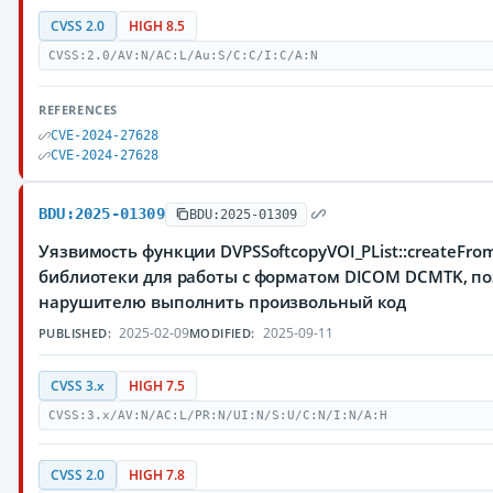
CVSS 2.0
HIGH 8.5
CVSS:2.0/AV:N/AC:L/Au:S/C:C/I:C/A:N
REFERENCES
CVE-2024-27628
CVE-2024-27628
BDU:2025-01309
BDU:2025-01309
Уязвимость функции DVPSSoftcopyVOI_PList::createFro
библиотеки для работы с форматом DICOM DCMTK, п
нарушителю выполнить произвольный код
2025-02-09
2025-09-11
PUBLISHED:
MODIFIED:
CVSS 3.x
HIGH 7.5
CVSS:3.x/AV:N/AC:L/PR:N/UI:N/S:U/C:N/I:N/A:H
CVSS 2.0
HIGH 7.8