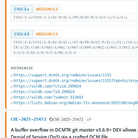
CVSS 3.x
MEDIUM 6.3
CVSS:3.x/CVSS:3.1/AV:N/AC:L/PR:N/UI:R/S:U/C:L/I:L/A:L
CVSS 4.0
MEDIUM 5.3
CVSS:4.0/CVSS:4.0/AV:N/AC:L/AT:N/PR:N/UI:P/VC:L/VI:L/VA:L
CR:X/IR:X/AR:X/MAV:X/MAC:X/MAT:X/MPR:X/MUI:X/MVC:X/MVI:X/
A:X/S:X/AU:X/R:X/V:X/RE:X/U:X
REFERENCES
https://support.dcmtk.org/redmine/issues/1155
https://support.dcmtk.org/redmine/issues/1155?tab=history
https://vuldb.com/?ctiid.299824
https://vuldb.com/?id.299824
https://vuldb.com/?submit.513692
https://lists.debian.org/debian-lts-announce/2025/06/msg0
CVE-2025-25472
CVE-2025-25472
A buffer overflow in DCMTK git master v3.6.9+ DEV allows 
Denial of Service (DoS) via a crafted DCM file.