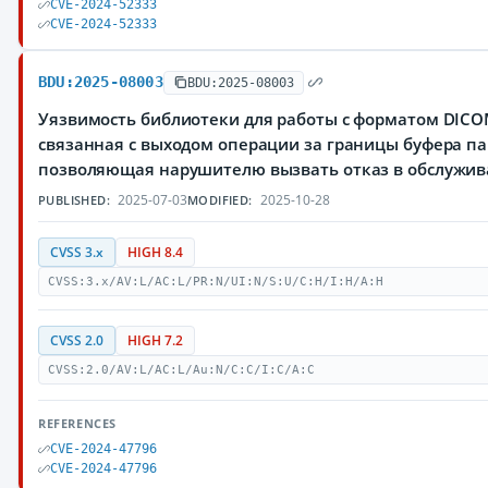
CVE-2024-52333
CVE-2024-52333
BDU:2025-08003
BDU:2025-08003
Уязвимость библиотеки для работы с форматом DIC
связанная с выходом операции за границы буфера па
позволяющая нарушителю вызвать отказ в обслужи
2025-07-03
2025-10-28
PUBLISHED:
MODIFIED:
CVSS 3.x
HIGH 8.4
CVSS:3.x/AV:L/AC:L/PR:N/UI:N/S:U/C:H/I:H/A:H
CVSS 2.0
HIGH 7.2
CVSS:2.0/AV:L/AC:L/Au:N/C:C/I:C/A:C
REFERENCES
CVE-2024-47796
CVE-2024-47796