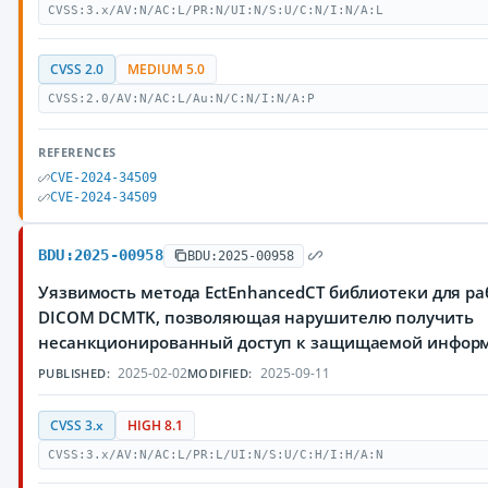
CVSS:3.x/AV:N/AC:L/PR:N/UI:N/S:U/C:N/I:N/A:L
CVSS 2.0
MEDIUM 5.0
CVSS:2.0/AV:N/AC:L/Au:N/C:N/I:N/A:P
REFERENCES
CVE-2024-34509
CVE-2024-34509
BDU:2025-00958
BDU:2025-00958
Уязвимость метода EctEnhancedCT библиотеки для р
DICOM DCMTK, позволяющая нарушителю получить
несанкционированный доступ к защищаемой инфор
2025-02-02
2025-09-11
PUBLISHED:
MODIFIED:
CVSS 3.x
HIGH 8.1
CVSS:3.x/AV:N/AC:L/PR:L/UI:N/S:U/C:H/I:H/A:N