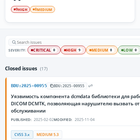
HIGH
MEDIUM
9
8
SEVERITY:
CRITICAL
HIGH
MEDIUM
LOW
0
9
8
0
Closed issues
(17)
BDU:2025-00955
BDU:2025-00955
Уязвимость компонента dcmdata библиотеки для раб
DICOM DCMTK, позволяющая нарушителю вызвать от
обслуживании
2025-02-02
2025-11-04
PUBLISHED:
MODIFIED:
CVSS 3.x
MEDIUM 5.3