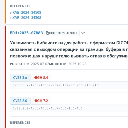
REFERENCES
CVE-2024-34508
CVE-2024-34508
BDU:2025-07883
BDU:2025-07883
Уязвимость библиотеки для работы с форматом DIC
связанная с выходом операции за границы буфера в 
позволяющая нарушителю вызвать отказ в обслужи
2025-07-02
2025-10-28
PUBLISHED:
MODIFIED:
CVSS 3.x
HIGH 8.4
CVSS:3.x/AV:L/AC:L/PR:N/UI:N/S:U/C:H/I:H/A:H
CVSS 2.0
HIGH 7.2
CVSS:2.0/AV:L/AC:L/Au:N/C:C/I:C/A:C
REFERENCES