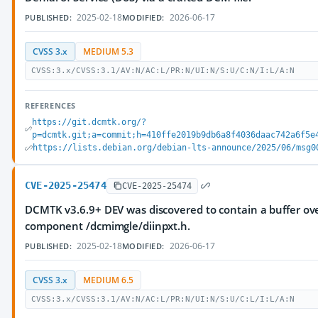
2025-02-18
2026-06-17
PUBLISHED:
MODIFIED:
CVSS 3.x
MEDIUM 5.3
CVSS:3.x/CVSS:3.1/AV:N/AC:L/PR:N/UI:N/S:U/C:N/I:L/A:N
REFERENCES
https://git.dcmtk.org/?
p=dcmtk.git;a=commit;h=410ffe2019b9db6a8f4036daac742a6f5e
https://lists.debian.org/debian-lts-announce/2025/06/msg0
CVE-2025-25474
CVE-2025-25474
DCMTK v3.6.9+ DEV was discovered to contain a buffer ove
component /dcmimgle/diinpxt.h.
2025-02-18
2026-06-17
PUBLISHED:
MODIFIED:
CVSS 3.x
MEDIUM 6.5
CVSS:3.x/CVSS:3.1/AV:N/AC:L/PR:N/UI:N/S:U/C:L/I:L/A:N