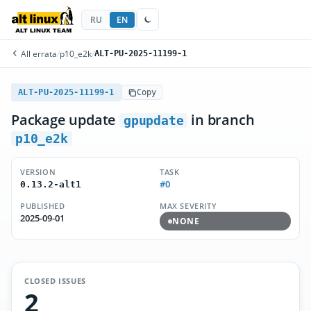
RU
EN
All errata
/
p10_e2k
/
ALT-PU-2025-11199-1
ALT-PU-2025-11199-1
Copy
Package update
in branch
gpupdate
p10_e2k
VERSION
TASK
#0
0.13.2-alt1
PUBLISHED
MAX SEVERITY
2025-09-01
NONE
CLOSED ISSUES
2