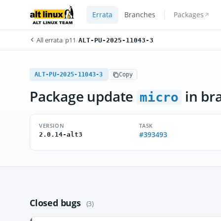
Errata
Branches
Packages
All errata
/
p11
/
ALT-PU-2025-11043-3
ALT-PU-2025-11043-3
Copy
Package update
in br
micro
VERSION
TASK
#393493
2.0.14-alt3
Closed bugs
(3)