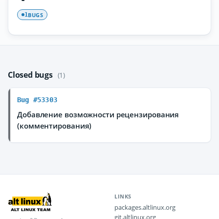
BUGS
1
Closed bugs
(1)
Bug #53303
Добавление возможности рецензирования
(комментирования)
LINKS
packages.altlinux.org
git.altlinux.org