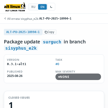
RU
EN
All errata
/
sisyphus_e2k
/
ALT-PU-2025-10994-1
ALT-PU-2025-10994-1
Copy
Package update
in branch
surguch
sisyphus_e2k
VERSION
TASK
#0
0.3.1-alt1
PUBLISHED
MAX SEVERITY
2025-08-26
NONE
CLOSED ISSUES
1