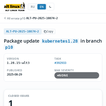
RU
EN
All errata
/
p10
/
ALT-PU-2025-10874-2
ALT-PU-2025-10874-2
Copy
Package update
in branch
kubernetes1.28
p10
VERSION
TASK
#392933
1.28.15-alt3
PUBLISHED
MAX SEVERITY
2025-08-29
NONE
CLOSED ISSUES
1