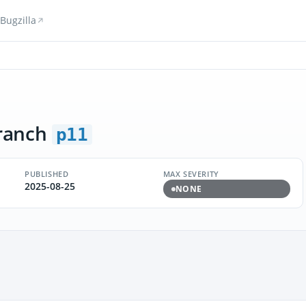
Bugzilla
ranch
p11
PUBLISHED
MAX SEVERITY
2025-08-25
NONE