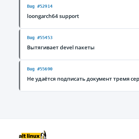
Bug #52914
loongarch64 support
Bug #55453
Вытягивает devel пакеты
Bug #55690
Не удаётся подписать документ тремя се