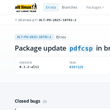
Errata
Branches
Packages
All errata
/
p11
/
ALT-PU-2025-10792-2
ALT-PU-2025-10792-2
Copy
Package update
in b
pdfcsp
VERSION
TASK
#391329
0.3.2-alt1
Closed bugs
(3)