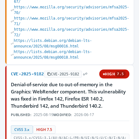
67/
https://www.mozilla.org/security/advisories/mfsa2025-
70/
https://www.mozilla.org/security/advisories/mfsa2025-
71/
https://www.mozilla.org/security/advisories/mfsa2025-
72/
https://lists.debian.org/debian-lts-
announce/2025/08/msg00016.html
https://lists.debian.org/debian-lts-
announce/2025/08/msg00018.html
CVE-2025-9182
HIGH
CVE-2025-9182
7.5
Denial-of-service due to out-of-memory in the
Graphics: WebRender component. This vulnerability
was fixed in Firefox 142, Firefox ESR 140.2,
Thunderbird 142, and Thunderbird 140.2.
2025-08-19
2026-06-17
PUBLISHED:
MODIFIED:
CVSS 3.x
HIGH 7.5
CVSS:3.x/CVSS:3.1/AV:N/AC:L/PR:N/UI:N/S:U/C:N/I:N/A: