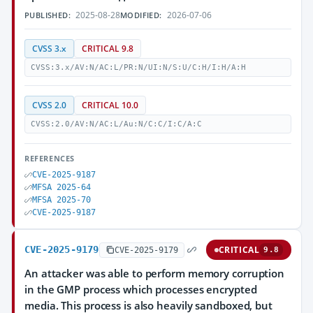
2025-08-28
2026-07-06
PUBLISHED:
MODIFIED:
CVSS 3.x
CRITICAL 9.8
CVSS:3.x/AV:N/AC:L/PR:N/UI:N/S:U/C:H/I:H/A:H
CVSS 2.0
CRITICAL 10.0
CVSS:2.0/AV:N/AC:L/Au:N/C:C/I:C/A:C
REFERENCES
CVE-2025-9187
MFSA 2025-64
MFSA 2025-70
CVE-2025-9187
CVE-2025-9179
CRITICAL
CVE-2025-9179
9.8
An attacker was able to perform memory corruption
in the GMP process which processes encrypted
media. This process is also heavily sandboxed, but