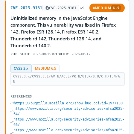
CVE-2025-9181
MEDIUM
CVE-2025-9181
6.5
Uninitialized memory in the JavaScript Engine
component. This vulnerability was fixed in Firefox
142, Firefox ESR 128.14, Firefox ESR 140.2,
Thunderbird 142, Thunderbird 128.14, and
Thunderbird 140.2.
2025-08-19
2026-06-17
PUBLISHED:
MODIFIED:
CVSS 3.x
MEDIUM 6.5
CVSS:3.x/CVSS:3.1/AV:N/AC:L/PR:N/UI:R/S:U/C:H/I:N/A:
N
REFERENCES
https://bugzilla.mozilla.org/show_bug.cgi?id=1977130
https://www.mozilla.org/security/advisories/mfsa2025-
64/
https://www.mozilla.org/security/advisories/mfsa2025-
66/
https://www.mozilla.org/security/advisories/mfsa2025-