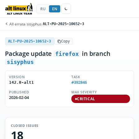
RU
EN
All errata
/
sisyphus
/
ALT-PU-2025-10652-3
ALT-PU-2025-10652-3
Copy
Package update
in branch
firefox
sisyphus
VERSION
TASK
#392846
142.0-alt1
PUBLISHED
MAX SEVERITY
2026-02-04
CRITICAL
CLOSED ISSUES
18