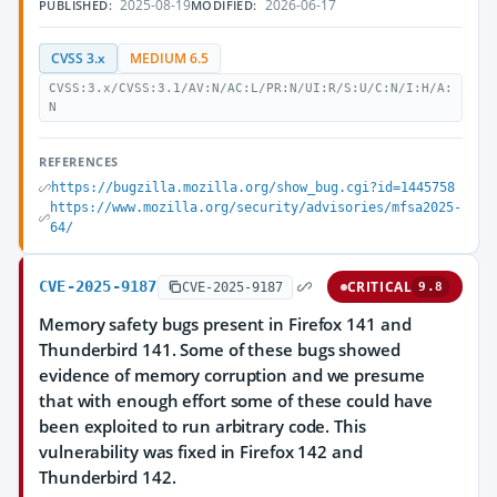
2025-08-19
2026-06-17
PUBLISHED:
MODIFIED:
CVSS 3.x
MEDIUM 6.5
CVSS:3.x/CVSS:3.1/AV:N/AC:L/PR:N/UI:R/S:U/C:N/I:H/A:
N
REFERENCES
https://bugzilla.mozilla.org/show_bug.cgi?id=1445758
https://www.mozilla.org/security/advisories/mfsa2025-
64/
CVE-2025-9187
CRITICAL
CVE-2025-9187
9.8
Memory safety bugs present in Firefox 141 and
Thunderbird 141. Some of these bugs showed
evidence of memory corruption and we presume
that with enough effort some of these could have
been exploited to run arbitrary code. This
vulnerability was fixed in Firefox 142 and
Thunderbird 142.