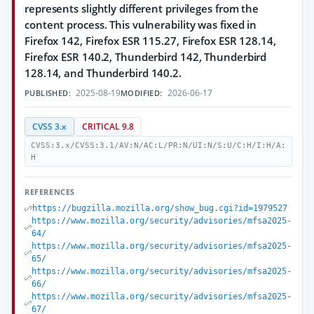
represents slightly different privileges from the
content process. This vulnerability was fixed in
Firefox 142, Firefox ESR 115.27, Firefox ESR 128.14,
Firefox ESR 140.2, Thunderbird 142, Thunderbird
128.14, and Thunderbird 140.2.
2025-08-19
2026-06-17
PUBLISHED:
MODIFIED:
CVSS 3.x
CRITICAL 9.8
CVSS:3.x/CVSS:3.1/AV:N/AC:L/PR:N/UI:N/S:U/C:H/I:H/A:
H
REFERENCES
https://bugzilla.mozilla.org/show_bug.cgi?id=1979527
https://www.mozilla.org/security/advisories/mfsa2025-
64/
https://www.mozilla.org/security/advisories/mfsa2025-
65/
https://www.mozilla.org/security/advisories/mfsa2025-
66/
https://www.mozilla.org/security/advisories/mfsa2025-
67/