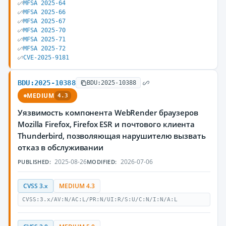
MFSA 2025-64
MFSA 2025-66
MFSA 2025-67
MFSA 2025-70
MFSA 2025-71
MFSA 2025-72
CVE-2025-9181
BDU:2025-10388
BDU:2025-10388
MEDIUM
4.3
Уязвимость компонента WebRender браузеров
Mozilla Firefox, Firefox ESR и почтового клиента
Thunderbird, позволяющая нарушителю вызвать
отказ в обслуживании
2025-08-26
2026-07-06
PUBLISHED:
MODIFIED:
CVSS 3.x
MEDIUM 4.3
CVSS:3.x/AV:N/AC:L/PR:N/UI:R/S:U/C:N/I:N/A:L