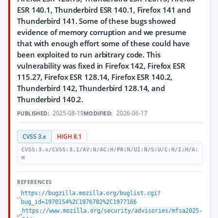
ESR 140.1, Thunderbird ESR 140.1, Firefox 141 and
Thunderbird 141. Some of these bugs showed
evidence of memory corruption and we presume
that with enough effort some of these could have
been exploited to run arbitrary code. This
vulnerability was fixed in Firefox 142, Firefox ESR
115.27, Firefox ESR 128.14, Firefox ESR 140.2,
Thunderbird 142, Thunderbird 128.14, and
Thunderbird 140.2.
2025-08-19
2026-06-17
PUBLISHED:
MODIFIED:
CVSS 3.x
HIGH 8.1
CVSS:3.x/CVSS:3.1/AV:N/AC:H/PR:N/UI:N/S:U/C:H/I:H/A:
H
REFERENCES
https://bugzilla.mozilla.org/buglist.cgi?
bug_id=1970154%2C1976782%2C1977166
https://www.mozilla.org/security/advisories/mfsa2025-