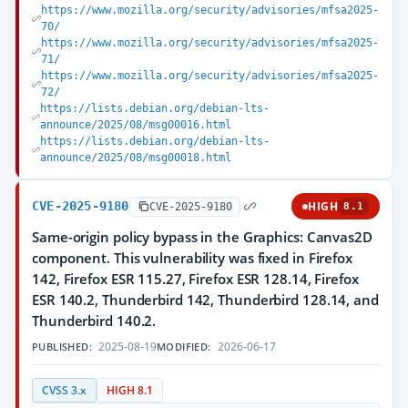
https://www.mozilla.org/security/advisories/mfsa2025-
70/
https://www.mozilla.org/security/advisories/mfsa2025-
71/
https://www.mozilla.org/security/advisories/mfsa2025-
72/
https://lists.debian.org/debian-lts-
announce/2025/08/msg00016.html
https://lists.debian.org/debian-lts-
announce/2025/08/msg00018.html
CVE-2025-9180
HIGH
CVE-2025-9180
8.1
Same-origin policy bypass in the Graphics: Canvas2D
component. This vulnerability was fixed in Firefox
142, Firefox ESR 115.27, Firefox ESR 128.14, Firefox
ESR 140.2, Thunderbird 142, Thunderbird 128.14, and
Thunderbird 140.2.
2025-08-19
2026-06-17
PUBLISHED:
MODIFIED:
CVSS 3.x
HIGH 8.1