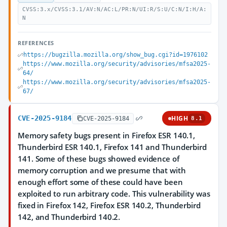
CVSS:3.x/CVSS:3.1/AV:N/AC:L/PR:N/UI:R/S:U/C:N/I:H/A:
N
REFERENCES
https://bugzilla.mozilla.org/show_bug.cgi?id=1976102
https://www.mozilla.org/security/advisories/mfsa2025-
64/
https://www.mozilla.org/security/advisories/mfsa2025-
67/
CVE-2025-9184
HIGH
CVE-2025-9184
8.1
Memory safety bugs present in Firefox ESR 140.1,
Thunderbird ESR 140.1, Firefox 141 and Thunderbird
141. Some of these bugs showed evidence of
memory corruption and we presume that with
enough effort some of these could have been
exploited to run arbitrary code. This vulnerability was
fixed in Firefox 142, Firefox ESR 140.2, Thunderbird
142, and Thunderbird 140.2.