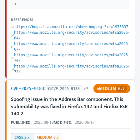
H
REFERENCES
https://bugzilla.mozilla.org/show_bug.cgi?id=1975837
https://www.mozilla.org/security/advisories/mfsa2025-
64/
https://www.mozilla.org/security/advisories/mfsa2025-
67/
https://www.mozilla.org/security/advisories/mfsa2025-
70/
https://www.mozilla.org/security/advisories/mfsa2025-
72/
CVE-2025-9183
MEDIUM
CVE-2025-9183
6.5
Spoofing issue in the Address Bar component. This
vulnerability was fixed in Firefox 142 and Firefox ESR
140.2.
2025-08-19
2026-06-17
PUBLISHED:
MODIFIED:
CVSS 3.x
MEDIUM 6.5