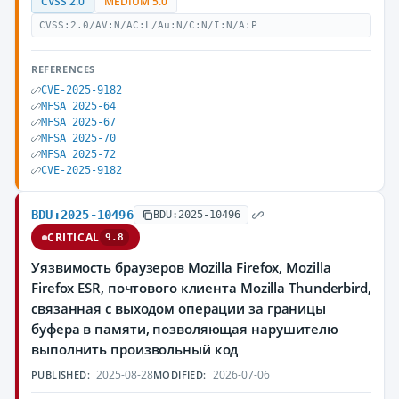
CVSS 2.0
MEDIUM 5.0
CVSS:2.0/AV:N/AC:L/Au:N/C:N/I:N/A:P
REFERENCES
CVE-2025-9182
MFSA 2025-64
MFSA 2025-67
MFSA 2025-70
MFSA 2025-72
CVE-2025-9182
BDU:2025-10496
BDU:2025-10496
CRITICAL
9.8
Уязвимость браузеров Mozilla Firefox, Mozilla
Firefox ESR, почтового клиента Mozilla Thunderbird,
связанная с выходом операции за границы
буфера в памяти, позволяющая нарушителю
выполнить произвольный код
2025-08-28
2026-07-06
PUBLISHED:
MODIFIED: