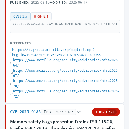
2025-08-19
2026-06-17
PUBLISHED:
MODIFIED:
CVSS 3.x
HIGH 8.1
CVSS:3.x/CVSS:3.1/AV:N/AC:H/PR:N/UI:N/S:U/C:H/I:H/A:
H
REFERENCES
https://bugzilla.mozilla.org/buglist.cgi?
bug_id=1929482%2C1976376%2C1979163%2C1979955
https://www.mozilla.org/security/advisories/mfsa2025-
64/
https://www.mozilla.org/security/advisories/mfsa2025-
67/
https://www.mozilla.org/security/advisories/mfsa2025-
70/
https://www.mozilla.org/security/advisories/mfsa2025-
72/
CVE-2025-9185
HIGH
CVE-2025-9185
8.1
Memory safety bugs present in Firefox ESR 115.26,
Firefox ESR 128.13, Thunderbird ESR 128.13, Firefox