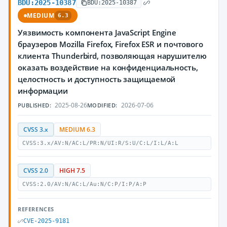
BDU:2025-10387
BDU:2025-10387
MEDIUM
6.3
Уязвимость компонента JavaScript Engine
браузеров Mozilla Firefox, Firefox ESR и почтового
клиента Thunderbird, позволяющая нарушителю
оказать воздействие на конфиденциальность,
целостность и доступность защищаемой
информации
2025-08-26
2026-07-06
PUBLISHED:
MODIFIED:
CVSS 3.x
MEDIUM 6.3
CVSS:3.x/AV:N/AC:L/PR:N/UI:R/S:U/C:L/I:L/A:L
CVSS 2.0
HIGH 7.5
CVSS:2.0/AV:N/AC:L/Au:N/C:P/I:P/A:P
REFERENCES
CVE-2025-9181