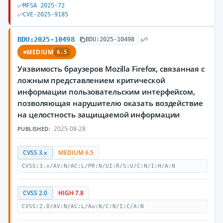
MFSA 2025-72
CVE-2025-9185
BDU:2025-10498
BDU:2025-10498
MEDIUM
6.5
Уязвимость браузеров Mozilla Firefox, связанная с
ложным представлением критической
информации пользовательским интерфейсом,
позволяющая нарушителю оказать воздействие
на целостность защищаемой информации
2025-08-28
PUBLISHED:
CVSS 3.x
MEDIUM 6.5
CVSS:3.x/AV:N/AC:L/PR:N/UI:R/S:U/C:N/I:H/A:N
CVSS 2.0
HIGH 7.8
CVSS:2.0/AV:N/AC:L/Au:N/C:N/I:C/A:N