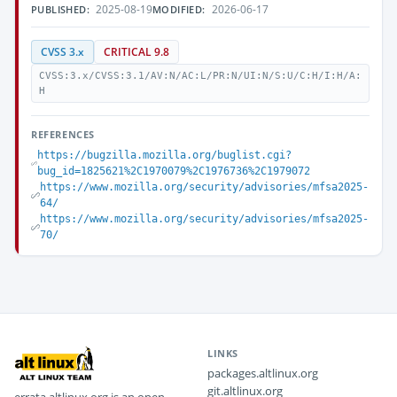
2025-08-19
2026-06-17
PUBLISHED:
MODIFIED:
CVSS 3.x
CRITICAL 9.8
CVSS:3.x/CVSS:3.1/AV:N/AC:L/PR:N/UI:N/S:U/C:H/I:H/A:
H
REFERENCES
https://bugzilla.mozilla.org/buglist.cgi?
bug_id=1825621%2C1970079%2C1976736%2C1979072
https://www.mozilla.org/security/advisories/mfsa2025-
64/
https://www.mozilla.org/security/advisories/mfsa2025-
70/
LINKS
packages.altlinux.org
git.altlinux.org