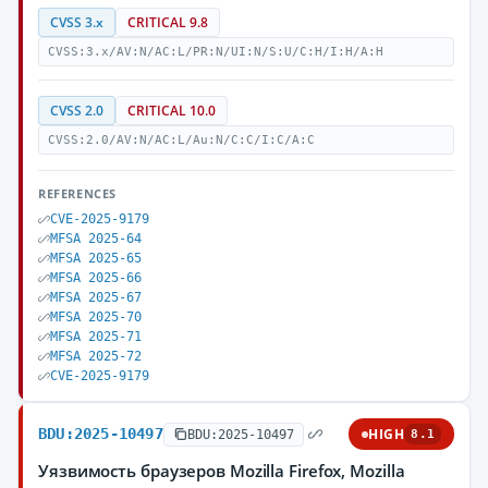
CVSS 3.x
CRITICAL 9.8
CVSS:3.x/AV:N/AC:L/PR:N/UI:N/S:U/C:H/I:H/A:H
CVSS 2.0
CRITICAL 10.0
CVSS:2.0/AV:N/AC:L/Au:N/C:C/I:C/A:C
REFERENCES
CVE-2025-9179
MFSA 2025-64
MFSA 2025-65
MFSA 2025-66
MFSA 2025-67
MFSA 2025-70
MFSA 2025-71
MFSA 2025-72
CVE-2025-9179
BDU:2025-10497
HIGH
BDU:2025-10497
8.1
Уязвимость браузеров Mozilla Firefox, Mozilla