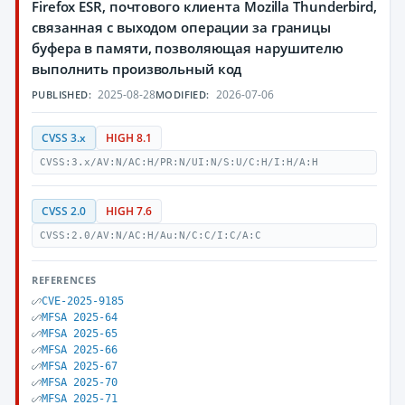
Firefox ESR, почтового клиента Mozilla Thunderbird,
связанная с выходом операции за границы
буфера в памяти, позволяющая нарушителю
выполнить произвольный код
2025-08-28
2026-07-06
PUBLISHED:
MODIFIED:
CVSS 3.x
HIGH 8.1
CVSS:3.x/AV:N/AC:H/PR:N/UI:N/S:U/C:H/I:H/A:H
CVSS 2.0
HIGH 7.6
CVSS:2.0/AV:N/AC:H/Au:N/C:C/I:C/A:C
REFERENCES
CVE-2025-9185
MFSA 2025-64
MFSA 2025-65
MFSA 2025-66
MFSA 2025-67
MFSA 2025-70
MFSA 2025-71